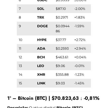
7
SOL
$87.10
-2.00%
8
TRX
$0.2971
+1.83%
9
DOGE
$0.0944
-1.59%
86
10
HYPE
$37.77
+2.72%
11
ADA
$0.2593
+2.94%
12
BCH
$463.61
+0.04%
13
LEO
$9.06
-0.01%
14
XMR
$355.88
-1.23%
15
LINK
$9.03
-1.45%
1º – Bitcoin (BTC) | $70.823,63 ↓ -0,81%
Descrição:
O ativo digital
Bitcoin (BTC)
,