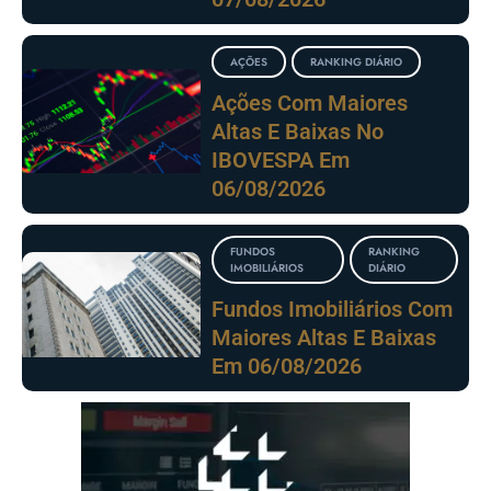
AÇÕES
RANKING DIÁRIO
Ações Com Maiores
Altas E Baixas No
IBOVESPA Em
06/08/2026
FUNDOS
RANKING
IMOBILIÁRIOS
DIÁRIO
Fundos Imobiliários Com
Maiores Altas E Baixas
Em 06/08/2026