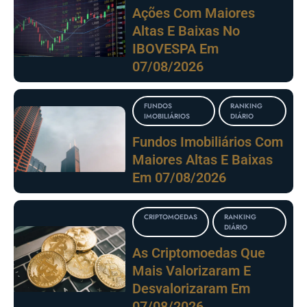
Ações Com Maiores
Altas E Baixas No
IBOVESPA Em
07/08/2026
FUNDOS
RANKING
IMOBILIÁRIOS
DIÁRIO
Fundos Imobiliários Com
Maiores Altas E Baixas
Em 07/08/2026
CRIPTOMOEDAS
RANKING
DIÁRIO
As Criptomoedas Que
Mais Valorizaram E
Desvalorizaram Em
07/08/2026