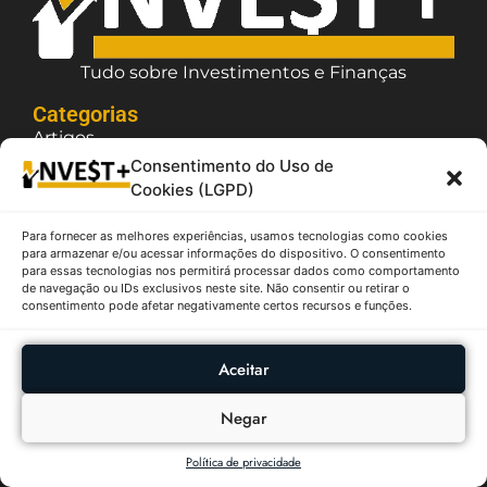
Tudo sobre Investimentos e Finanças
Categorias
Artigos
Consentimento do Uso de
Fundos Imobiliários
Cookies (LGPD)
Ações
Boletim Focus
Para fornecer as melhores experiências, usamos tecnologias como cookies
Criptomoedas
para armazenar e/ou acessar informações do dispositivo. O consentimento
para essas tecnologias nos permitirá processar dados como comportamento
de navegação ou IDs exclusivos neste site. Não consentir ou retirar o
Sobre
consentimento pode afetar negativamente certos recursos e funções.
Política de Privacidade
Termos de Uso
Aceitar
Contato / Suporte
Quem Somos
Negar
Política de privacidade
O InvestPlus é um site que possui caráter