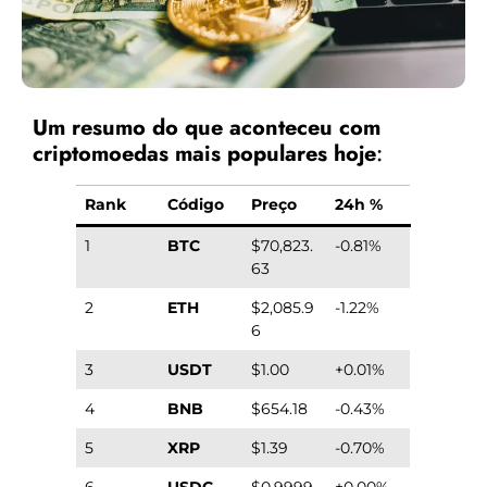
Um resumo do que aconteceu com
criptomoedas mais populares hoje
:
Rank
Código
Preço
24h %
1
BTC
$70,823.
-0.81%
63
2
ETH
$2,085.9
-1.22%
6
3
USDT
$1.00
+0.01%
4
BNB
$654.18
-0.43%
5
XRP
$1.39
-0.70%
6
USDC
$0.9999
±0.00%