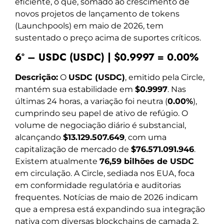
eficiente, o que, somado ao crescimento de
novos projetos de lançamento de tokens
(Launchpools) em maio de 2026, tem
sustentado o preço acima de suportes críticos.
6º – USDC (USDC) | $0.9997 = 0.00%
Descrição:
O
USDC (USDC)
, emitido pela Circle,
mantém sua estabilidade em
$0.9997
. Nas
últimas 24 horas, a variação foi neutra (
0.00%
),
cumprindo seu papel de ativo de refúgio. O
volume de negociação diário é substancial,
alcançando
$13.129.507.649
, com uma
capitalização de mercado de
$76.571.091.946
.
Existem atualmente
76,59 bilhões de USDC
em circulação. A Circle, sediada nos EUA, foca
em conformidade regulatória e auditorias
frequentes. Notícias de maio de 2026 indicam
que a empresa está expandindo sua integração
nativa com diversas blockchains de camada 2,