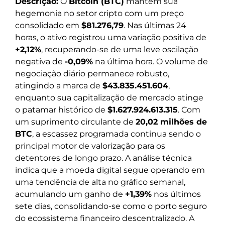
Descrição:
O
Bitcoin (BTC)
mantém sua
hegemonia no setor cripto com um preço
consolidado em
$81.276,79
. Nas últimas 24
horas, o ativo registrou uma variação positiva de
+2,12%
, recuperando-se de uma leve oscilação
negativa de
-0,09%
na última hora. O volume de
negociação diário permanece robusto,
atingindo a marca de
$43.835.451.604
,
enquanto sua capitalização de mercado atinge
o patamar histórico de
$1.627.924.613.315
. Com
um suprimento circulante de
20,02 milhões de
BTC
, a escassez programada continua sendo o
principal motor de valorização para os
detentores de longo prazo. A análise técnica
indica que a moeda digital segue operando em
uma tendência de alta no gráfico semanal,
acumulando um ganho de
+1,39%
nos últimos
sete dias, consolidando-se como o porto seguro
do ecossistema financeiro descentralizado. A