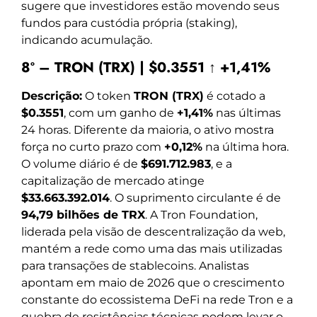
sugere que investidores estão movendo seus
fundos para custódia própria (staking),
indicando acumulação.
8º – TRON (TRX) | $0.3551 ↑ +1,41%
Descrição:
O token
TRON (TRX)
é cotado a
$0.3551
, com um ganho de
+1,41%
nas últimas
24 horas. Diferente da maioria, o ativo mostra
força no curto prazo com
+0,12%
na última hora.
O volume diário é de
$691.712.983
, e a
capitalização de mercado atinge
$33.663.392.014
. O suprimento circulante é de
94,79 bilhões de TRX
. A Tron Foundation,
liderada pela visão de descentralização da web,
mantém a rede como uma das mais utilizadas
para transações de stablecoins. Analistas
apontam em maio de 2026 que o crescimento
constante do ecossistema DeFi na rede Tron e a
quebra de resistências técnicas podem levar o