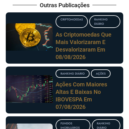
Outras Publicações
CRIPTOMOEDAS
RANKING
DIÁRIO
As Criptomoedas Que
Mais Valorizaram E
Desvalorizaram Em
08/08/2026
RANKING DIÁRIO
AÇÕES
Ações Com Maiores
Altas E Baixas No
IBOVESPA Em
07/08/2026
FUNDOS
RANKING
IMOBILIÁRIOS
DIÁRIO