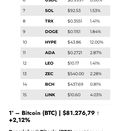
7
SOL
$92.53
1.53%
8
TRX
$0.3551
1.41%
9
DOGE
$0.1151
1.84%
10
HYPE
$43.86
12.00%
11
ADA
$0.2721
2.87%
12
LEO
$10.17
1.41%
13
ZEC
$540.00
2.28%
14
BCH
$437.69
0.81%
15
LINK
$10.60
4.03%
1º – Bitcoin (BTC) | $81.276,79 ↑
+2,12%