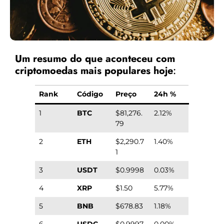
Um resumo do que aconteceu com
criptomoedas mais populares hoje
:
Rank
Código
Preço
24h %
1
BTC
$81,276.
2.12%
79
2
ETH
$2,290.7
1.40%
1
3
USDT
$0.9998
0.03%
4
XRP
$1.50
5.77%
5
BNB
$678.83
1.18%
6
USDC
$0.9997
0.00%