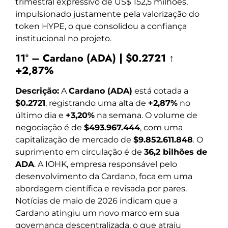
trimestral expressivo de US$ 152,5 milhões,
impulsionado justamente pela valorização do
token HYPE, o que consolidou a confiança
institucional no projeto.
11º – Cardano (ADA) | $0.2721 ↑
+2,87%
Descrição:
A
Cardano (ADA)
está cotada a
$0.2721
, registrando uma alta de
+2,87%
no
último dia e
+3,20%
na semana. O volume de
negociação é de
$493.967.444
, com uma
capitalização de mercado de
$9.852.611.848
. O
suprimento em circulação é de
36,2 bilhões de
ADA
. A IOHK, empresa responsável pelo
desenvolvimento da Cardano, foca em uma
abordagem científica e revisada por pares.
Notícias de maio de 2026 indicam que a
Cardano atingiu um novo marco em sua
governança descentralizada, o que atraiu