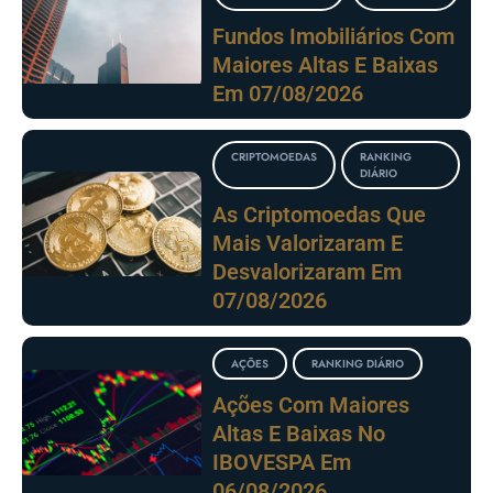
Fundos Imobiliários Com
Maiores Altas E Baixas
Em 07/08/2026
CRIPTOMOEDAS
RANKING
DIÁRIO
As Criptomoedas Que
Mais Valorizaram E
Desvalorizaram Em
07/08/2026
AÇÕES
RANKING DIÁRIO
Ações Com Maiores
Altas E Baixas No
IBOVESPA Em
06/08/2026