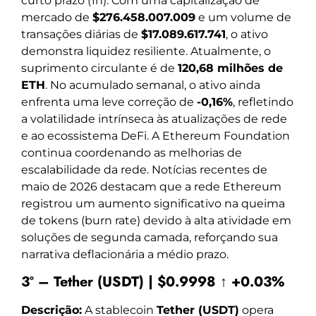
curto prazo (1h). Com uma capitalização de
mercado de
$276.458.007.009
e um volume de
transações diárias de
$17.089.617.741
, o ativo
demonstra liquidez resiliente. Atualmente, o
suprimento circulante é de
120,68 milhões de
ETH
. No acumulado semanal, o ativo ainda
enfrenta uma leve correção de
-0,16%
, refletindo
a volatilidade intrínseca às atualizações de rede
e ao ecossistema DeFi. A Ethereum Foundation
continua coordenando as melhorias de
escalabilidade da rede. Notícias recentes de
maio de 2026 destacam que a rede Ethereum
registrou um aumento significativo na queima
de tokens (burn rate) devido à alta atividade em
soluções de segunda camada, reforçando sua
narrativa deflacionária a médio prazo.
3º – Tether (USDT) | $0.9998 ↑ +0.03%
Descrição:
A stablecoin
Tether (USDT)
opera