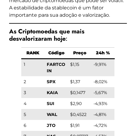
mercado de criptomoedas que pode ser volátil.
A estabilidade da stablecoin é um fator
importante para sua adoção e valorização.
As Criptomoedas que mais
desvalorizaram hoje
:
RANK
Código
Preço
24h %
1
FARTCO
$1,15
-9,91%
IN
2
SPX
$1,37
-8,02%
3
KAIA
$0,1477
-5,67%
4
SUI
$2,90
-4,93%
5
WAL
$0,4522
-4,81%
6
JTO
$1,91
-4,72%