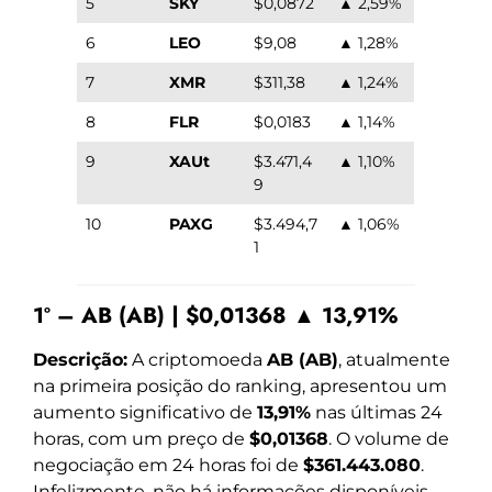
5
SKY
$0,0872
▲ 2,59%
6
LEO
$9,08
▲ 1,28%
7
XMR
$311,38
▲ 1,24%
8
FLR
$0,0183
▲ 1,14%
9
XAUt
$3.471,4
▲ 1,10%
9
10
PAXG
$3.494,7
▲ 1,06%
1
1º – AB (AB) | $0,01368 ▲ 13,91%
Descrição:
A criptomoeda
AB (AB)
, atualmente
na primeira posição do ranking, apresentou um
aumento significativo de
13,91%
nas últimas 24
horas, com um preço de
$0,01368
. O volume de
negociação em 24 horas foi de
$361.443.080
.
Infelizmente, não há informações disponíveis