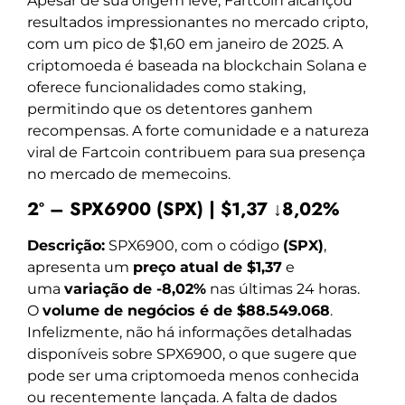
Apesar de sua origem leve, Fartcoin alcançou
resultados impressionantes no mercado cripto,
com um pico de $1,60 em janeiro de 2025. A
criptomoeda é baseada na blockchain Solana e
oferece funcionalidades como staking,
permitindo que os detentores ganhem
recompensas. A forte comunidade e a natureza
viral de Fartcoin contribuem para sua presença
no mercado de memecoins.
2º – SPX6900 (SPX) | $1,37 ↓8,02%
Descrição:
SPX6900, com o código
(SPX)
,
apresenta um
preço atual de $1,37
e
uma
variação de -8,02%
nas últimas 24 horas.
O
volume de negócios é de $88.549.068
.
Infelizmente, não há informações detalhadas
disponíveis sobre SPX6900, o que sugere que
pode ser uma criptomoeda menos conhecida
ou recentemente lançada. A falta de dados