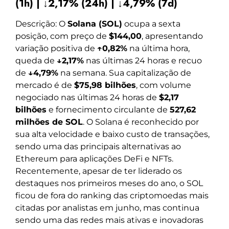
(1h) | ↓2,17% (24h) | ↓4,79% (7d)
Descrição: O
Solana (SOL)
ocupa a sexta
posição, com preço de
$144,00
, apresentando
variação positiva de
↑0,82%
na última hora,
queda de
↓2,17%
nas últimas 24 horas e recuo
de
↓4,79%
na semana. Sua capitalização de
mercado é de
$75,98 bilhões
, com volume
negociado nas últimas 24 horas de
$2,17
bilhões
e fornecimento circulante de
527,62
milhões de SOL
. O Solana é reconhecido por
sua alta velocidade e baixo custo de transações,
sendo uma das principais alternativas ao
Ethereum para aplicações DeFi e NFTs.
Recentemente, apesar de ter liderado os
destaques nos primeiros meses do ano, o SOL
ficou de fora do ranking das criptomoedas mais
citadas por analistas em junho, mas continua
sendo uma das redes mais ativas e inovadoras