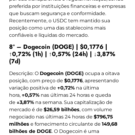
preferida por instituições financeiras e empresas
que buscam segurança e conformidade.
Recentemente, o USDC tem mantido sua
posição como uma das stablecoins mais
confiáveis e líquidas do mercado.
8º – Dogecoin (DOGE) | $0,1776 |
↑0,72% (1h) | ↑0,57% (24h) | ↓3,87%
(7d)
Descrição: O
Dogecoin (DOGE)
ocupa a oitava
posição, com preço de
$0,1776
, apresentando
variação positiva de
↑0,72%
na última
hora,
↑0,57%
nas últimas 24 horas e queda
de
↓3,87%
na semana. Sua capitalização de
mercado é de
$26,59 bilhões
, com volume
negociado nas últimas 24 horas de
$796,75
milhões
e fornecimento circulante de
149,68
bilhões de DOGE
. O Dogecoin é uma