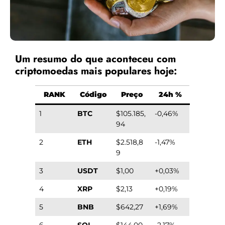
Um resumo do que aconteceu com
criptomoedas mais populares hoje:
RANK
Código
Preço
24h %
1
BTC
$105.185,
-0,46%
94
2
ETH
$2.518,8
-1,47%
9
3
USDT
$1,00
+0,03%
4
XRP
$2,13
+0,19%
5
BNB
$642,27
+1,69%
6
SOL
$144,00
-2,17%