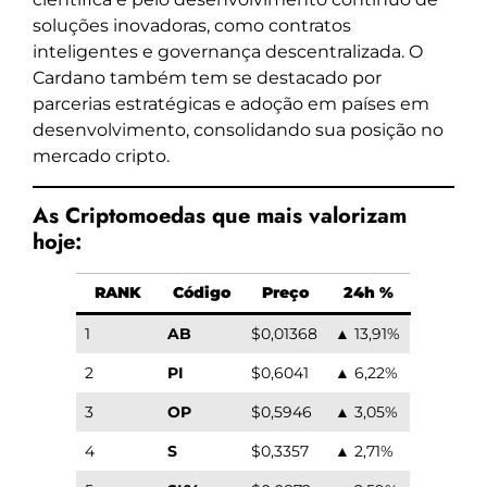
soluções inovadoras, como contratos
inteligentes e governança descentralizada. O
Cardano também tem se destacado por
parcerias estratégicas e adoção em países em
desenvolvimento, consolidando sua posição no
mercado cripto.
As Criptomoedas que mais valorizam
hoje:
RANK
Código
Preço
24h %
1
AB
$0,01368
▲ 13,91%
2
PI
$0,6041
▲ 6,22%
3
OP
$0,5946
▲ 3,05%
4
S
$0,3357
▲ 2,71%