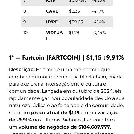
7
KAS
$0,07317
-4,53%
8
CAKE
$2,35
-4,17%
9
HYPE
$39,65
-4,14%
10
VIRTUA
$1,78
-3,44%
L
1º – Fartcoin (FARTCOIN) | $1,15 ↓9,91%
Descrição:
Fartcoin é uma memecoin que
combina humor e tecnologia blockchain, criada
para explorar a interseção entre cultura e
comunidade. Lançada em outubro de 2024, ela
rapidamente ganhou popularidade devido à sua
natureza lúdica e ao forte apoio da comunidade.
Com um
preço atual de $1,15
e uma
variação
de -9,91%
nas últimas 24 horas, Fartcoin tem
um
volume de negócios de $184.687.777
.