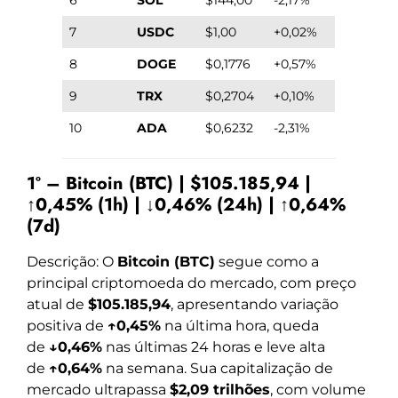
7
USDC
$1,00
+0,02%
8
DOGE
$0,1776
+0,57%
9
TRX
$0,2704
+0,10%
10
ADA
$0,6232
-2,31%
1º – Bitcoin (BTC) | $105.185,94 |
↑0,45% (1h) | ↓0,46% (24h) | ↑0,64%
(7d)
Descrição: O
Bitcoin (BTC)
segue como a
principal criptomoeda do mercado, com preço
atual de
$105.185,94
, apresentando variação
positiva de
↑0,45%
na última hora, queda
de
↓0,46%
nas últimas 24 horas e leve alta
de
↑0,64%
na semana. Sua capitalização de
mercado ultrapassa
$2,09 trilhões
, com volume