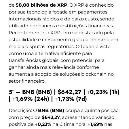
de
58,88 bilhões de XRP
. O XRP é conhecido
por sua tecnologia focada em pagamentos
internacionais rápidos e de baixo custo, sendo
utilizado por bancos e instituições financeiras.
Recentemente, o XRP tem se destacado pela
estabilidade e crescimento gradual, mesmo em
meio a disputas regulatórias. O token é visto
como uma alternativa eficiente para
transferências globais, com potencial para
ganhar ainda mais relevância conforme
aumenta a adoção de soluções blockchain no
setor financeiro.
5º – BNB (BNB) | $642,27 | ↑0,23% (1h)
| ↑1,69% (24h) | ↑1,73% (7d)
Descrição: O
BNB (BNB)
ocupa a quinta posição,
com preço de
$642,27
, apresentando variação
positiva de
↑0,23%
na última hora,
↑1,69%
nas