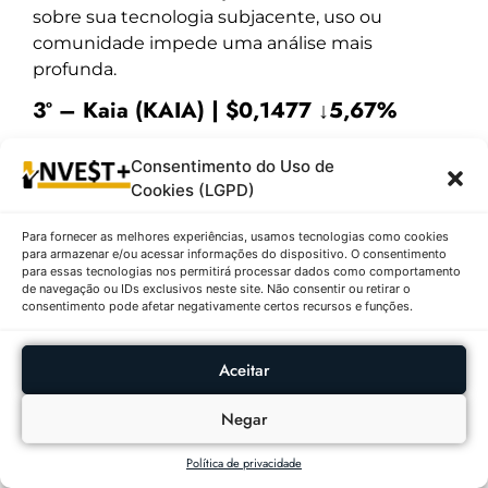
sobre sua tecnologia subjacente, uso ou
comunidade impede uma análise mais
profunda.
3º – Kaia (KAIA) | $0,1477 ↓5,67%
Descrição:
Kaia, com o código
(KAIA)
, está
Consentimento do Uso de
atualmente cotada em
$0,1477
, com
Cookies (LGPD)
uma
variação de -5,67%
nas últimas 24 horas.
O
volume de negócios é de $68.849.333
. Kaia
Para fornecer as melhores experiências, usamos tecnologias como cookies
para armazenar e/ou acessar informações do dispositivo. O consentimento
parece ser uma criptomoeda com pouca
para essas tecnologias nos permitirá processar dados como comportamento
informação disponível, o que pode indicar que é
de navegação ou IDs exclusivos neste site. Não consentir ou retirar o
consentimento pode afetar negativamente certos recursos e funções.
uma moeda emergente ou menos popular.
Sem detalhes sobre sua tecnologia ou
propósitos específicos, é difícil fornecer uma
Aceitar
análise mais detalhada sobre sua posição no
mercado.
Negar
4º – Sui (SUI) | $2,90 ↓4,93%
Política de privacidade