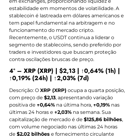
em exchanges, proporcionando liquidez e
estabilidade em momentos de volatilidade. A
stablecoin é lastreada em dólares americanos e
tem papel fundamental na arbitragem e no
funcionamento do mercado cripto.
Recentemente, o USDT continua a liderar o
segmento de stablecoins, sendo preferido por
traders e investidores que buscam proteção
contra oscilações bruscas de preço.
4º – XRP (XRP) | $2,13 | ↑0,64% (1h) |
↑0,19% (24h) | ↑2,03% (7d)
Descrição: O
XRP (XRP)
ocupa a quarta posição,
com preço de
$2,13
, apresentando variação
positiva de
↑0,64%
na última hora,
↑0,19%
nas
últimas 24 horas e
↑2,03%
na semana. Sua
capitalização de mercado é de
$125,86 bilhões
,
com volume negociado nas últimas 24 horas
de
$2,02 bilhões
e fornecimento circulante