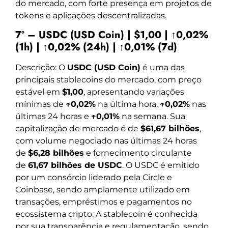
do mercado, com forte presença em projetos de
tokens e aplicações descentralizadas.
7º – USDC (USD Coin) | $1,00 | ↑0,02%
(1h) | ↑0,02% (24h) | ↑0,01% (7d)
Descrição: O
USDC (USD Coin)
é uma das
principais stablecoins do mercado, com preço
estável em
$1,00
, apresentando variações
mínimas de
↑0,02%
na última hora,
↑0,02%
nas
últimas 24 horas e
↑0,01%
na semana. Sua
capitalização de mercado é de
$61,67 bilhões
,
com volume negociado nas últimas 24 horas
de
$6,28 bilhões
e fornecimento circulante
de
61,67 bilhões de USDC
. O USDC é emitido
por um consórcio liderado pela Circle e
Coinbase, sendo amplamente utilizado em
transações, empréstimos e pagamentos no
ecossistema cripto. A stablecoin é conhecida
por sua transparência e regulamentação, sendo