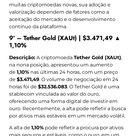
muitas criptomoedas novas, sua adoção e
valorização dependem de fatores como a
aceitação do mercado e o desenvolvimento
contínuo da plataforma.
9º – Tether Gold (XAUt) | $3.471,49 ▲
1,10%
Descrição:
A criptomoeda
Tether Gold (XAUt)
,
na nona posição, apresentou um aumento
de
1,10%
nas últimas 24 horas, com um preço
de
$3.471,49
. O volume de negociação em 24
horas foi de
$32.536.083
. O Tether Gold é uma
stablecoin vinculada ao valor do ouro,
oferecendo uma forma digital de investir em
ouro. Recentemente, a alta pode refletir a busca
por ativos mais estáveis em um mercado volátil.
A alta de
1,10%
pode refletir a procura por ativos
mais seguros e estáveis, como o ouro, em um