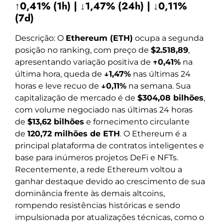
↑0,41% (1h) | ↓1,47% (24h) | ↓0,11%
(7d)
Descrição: O
Ethereum (ETH)
ocupa a segunda
posição no ranking, com preço de
$2.518,89
,
apresentando variação positiva de
↑0,41%
na
última hora, queda de
↓1,47%
nas últimas 24
horas e leve recuo de
↓0,11%
na semana. Sua
capitalização de mercado é de
$304,08 bilhões
,
com volume negociado nas últimas 24 horas
de
$13,62 bilhões
e fornecimento circulante
de
120,72 milhões de ETH
. O Ethereum é a
principal plataforma de contratos inteligentes e
base para inúmeros projetos DeFi e NFTs.
Recentemente, a rede Ethereum voltou a
ganhar destaque devido ao crescimento de sua
dominância frente às demais altcoins,
rompendo resistências históricas e sendo
impulsionada por atualizações técnicas, como o