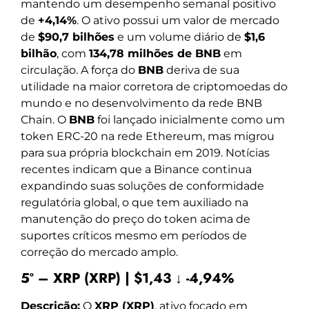
mantendo um desempenho semanal positivo
de
+4,14%
. O ativo possui um valor de mercado
de
$90,7 bilhões
e um volume diário de
$1,6
bilhão
, com
134,78 milhões de BNB
em
circulação. A força do
BNB
deriva de sua
utilidade na maior corretora de criptomoedas do
mundo e no desenvolvimento da rede BNB
Chain. O
BNB
foi lançado inicialmente como um
token ERC-20 na rede Ethereum, mas migrou
para sua própria blockchain em 2019. Notícias
recentes indicam que a Binance continua
expandindo suas soluções de conformidade
regulatória global, o que tem auxiliado na
manutenção do preço do token acima de
suportes críticos mesmo em períodos de
correção do mercado amplo.
5º – XRP (XRP) | $1,43 ↓ -4,94%
Descrição:
O
XRP (XRP)
, ativo focado em