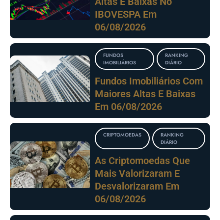
Altas E Baixas No
IBOVESPA Em
06/08/2026
FUNDOS
RANKING
IMOBILIÁRIOS
DIÁRIO
Fundos Imobiliários Com
Maiores Altas E Baixas
Em 06/08/2026
CRIPTOMOEDAS
RANKING
DIÁRIO
As Criptomoedas Que
Mais Valorizaram E
Desvalorizaram Em
06/08/2026