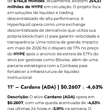
de
$765,8 milhões
. Atualmente, existem
254,51
milhões de HYPE
em circulação. O projeto foca
em soluções de liquidez e trading
descentralizado de alta performance. A
Hyperliquid opera como uma exchange
descentralizada de derivativos que utiliza sua
própria blockchain L1 para garantir velocidade e
transparência. Uma notícia de grande impacto
em maio de 2026 foi o disparo de 17% no preço
do
HYPE
após o anúncio da estreia de ETFs do
ativo por gestoras como Bitwise, além de uma
parceria estratégica com a Coinbase para
fortalecer a infraestrutura de liquidez
institucional.
11º – Cardano (ADA) | $0.2607 ↓ -4,63%
Descrição:
O ativo
Cardano (ADA)
opera em
$0.2607
, com uma queda acentuada de
-4,63%
nas últimas 24 horas e
-3,91%
na semana. O