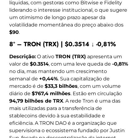
líquidas, com gestoras como Bitwise e Fidelity
liderando o interesse institucional, o que sugere
um otimismo de longo prazo apesar da
volatilidade momentânea do preço abaixo dos
$90
.
8º – TRON (TRX) | $0.3514 ↓ -0,81%
Descrição:
O ativo
TRON (TRX)
apresenta um
valor de
$0.3514
, com uma leve queda de
-0,81%
no dia, mas mantendo um crescimento
semanal de
+0,44%
. Sua capitalização de
mercado é de
$33,3 bilhões
, com um volume
diário de
$767,4 milhões
. Estão em circulação
94,79 bilhões de TRX
. A rede Tron é uma das
mais utilizadas para a transferência de
stablecoins devido à sua estabilidade e
eficiência. A TRON DAO é a organização que
supervisiona o ecossistema fundado por Justin
Sun, focada na descentralização da internet.