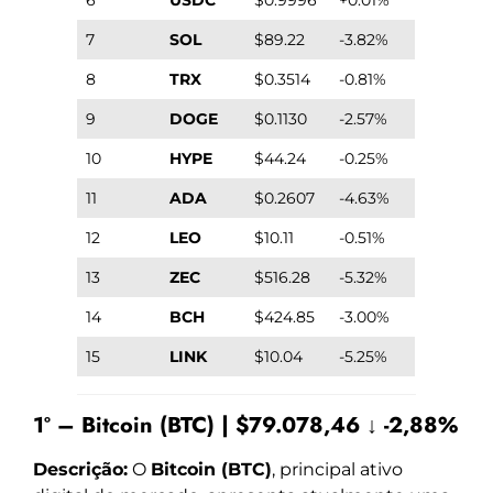
7
SOL
$89.22
-3.82%
8
TRX
$0.3514
-0.81%
9
DOGE
$0.1130
-2.57%
10
HYPE
$44.24
-0.25%
11
ADA
$0.2607
-4.63%
12
LEO
$10.11
-0.51%
13
ZEC
$516.28
-5.32%
14
BCH
$424.85
-3.00%
15
LINK
$10.04
-5.25%
1º – Bitcoin (BTC) | $79.078,46 ↓ -2,88%
Descrição:
O
Bitcoin (BTC)
, principal ativo