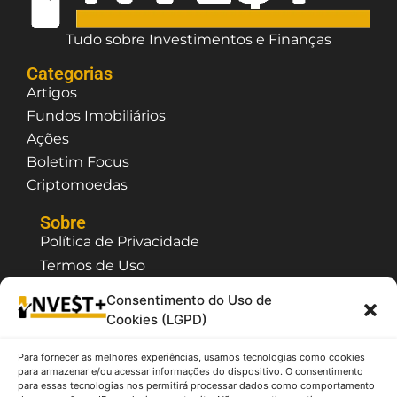
Tudo sobre Investimentos e Finanças
Categorias
Artigos
Fundos Imobiliários
Ações
Boletim Focus
Criptomoedas
Sobre
Política de Privacidade
Termos de Uso
Contato / Suporte
Consentimento do Uso de
Quem Somos
Cookies (LGPD)
Para fornecer as melhores experiências, usamos tecnologias como cookies
O InvestPlus é um site que possui caráter
para armazenar e/ou acessar informações do dispositivo. O consentimento
meramente informativo e educativo, as
para essas tecnologias nos permitirá processar dados como comportamento