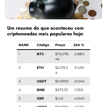
Um resumo do que aconteceu com
criptomoedas mais populares hoje
:
RANK
Código
Preço
24h %
1
BTC
$79,078.
-2.88%
46
2
ETH
$2,219.2
-3.43%
4
3
USDT
$0.9993
-0.04%
4
BNB
$673.33
-1.05%
5
XRP
$1.43
-4.94%
6
USDC
$0.9996
+0.01%