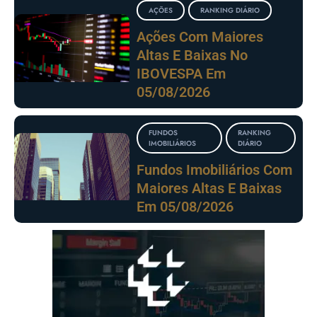
AÇÕES
RANKING DIÁRIO
Ações Com Maiores
Altas E Baixas No
IBOVESPA Em
05/08/2026
FUNDOS
RANKING
IMOBILIÁRIOS
DIÁRIO
Fundos Imobiliários Com
Maiores Altas E Baixas
Em 05/08/2026