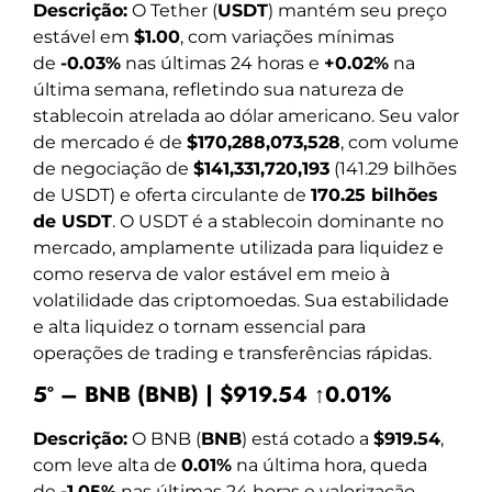
Descrição:
O Tether (
USDT
) mantém seu preço
estável em
$1.00
, com variações mínimas
de
-0.03%
nas últimas 24 horas e
+0.02%
na
última semana, refletindo sua natureza de
stablecoin atrelada ao dólar americano. Seu valor
de mercado é de
$170,288,073,528
, com volume
de negociação de
$141,331,720,193
(141.29 bilhões
de USDT) e oferta circulante de
170.25 bilhões
de USDT
. O USDT é a stablecoin dominante no
mercado, amplamente utilizada para liquidez e
como reserva de valor estável em meio à
volatilidade das criptomoedas. Sua estabilidade
e alta liquidez o tornam essencial para
operações de trading e transferências rápidas.
5º – BNB (BNB) | $919.54 ↑0.01%
Descrição:
O BNB (
BNB
) está cotado a
$919.54
,
com leve alta de
0.01%
na última hora, queda
de
-1.05%
nas últimas 24 horas e valorização