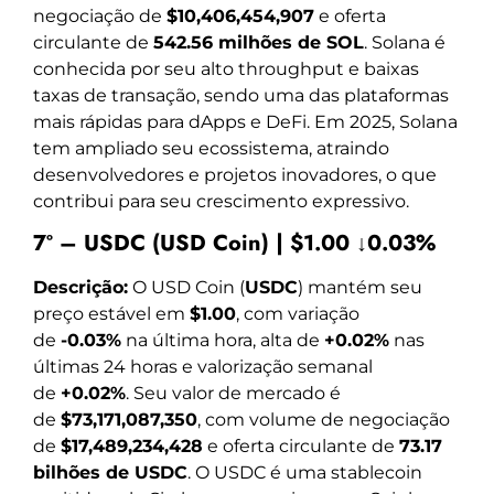
negociação de
$10,406,454,907
e oferta
circulante de
542.56 milhões de SOL
. Solana é
conhecida por seu alto throughput e baixas
taxas de transação, sendo uma das plataformas
mais rápidas para dApps e DeFi. Em 2025, Solana
tem ampliado seu ecossistema, atraindo
desenvolvedores e projetos inovadores, o que
contribui para seu crescimento expressivo.
7º – USDC (USD Coin) | $1.00 ↓0.03%
Descrição:
O USD Coin (
USDC
) mantém seu
preço estável em
$1.00
, com variação
de
-0.03%
na última hora, alta de
+0.02%
nas
últimas 24 horas e valorização semanal
de
+0.02%
. Seu valor de mercado é
de
$73,171,087,350
, com volume de negociação
de
$17,489,234,428
e oferta circulante de
73.17
bilhões de USDC
. O USDC é uma stablecoin