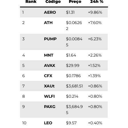
Rank
Código
Preço
24h %
1
AERO
$1.31
+9.86%
2
ATH
$0.0626
+7.60%
2
3
PUMP
$0.0084
+6.23%
5
4
MNT
$1.64
+2.26%
5
AVAX
$29.99
+1.52%
6
CFX
$0.1786
+1.39%
7
XAUt
$3,681.51
+0.86%
8
WLFI
$0.214
+0.80%
9
PAXG
$3,684.9
+0.80%
5
10
LEO
$9.57
+0.40%