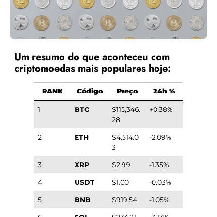
Um resumo do que aconteceu com
criptomoedas mais populares hoje:
RANK
Código
Preço
24h %
1
BTC
$115,346.
+0.38%
28
2
ETH
$4,514.0
-2.09%
3
3
XRP
$2.99
-1.35%
4
USDT
$1.00
-0.03%
5
BNB
$919.54
-1.05%
6
SOL
$234.21
-3.13%