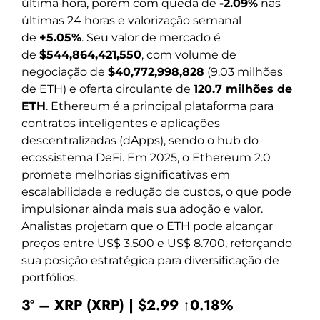
última hora, porém com queda de
-2.09%
nas
últimas 24 horas e valorização semanal
de
+5.05%
. Seu valor de mercado é
de
$544,864,421,550
, com volume de
negociação de
$40,772,998,828
(9.03 milhões
de ETH) e oferta circulante de
120.7 milhões de
ETH
. Ethereum é a principal plataforma para
contratos inteligentes e aplicações
descentralizadas (dApps), sendo o hub do
ecossistema DeFi. Em 2025, o Ethereum 2.0
promete melhorias significativas em
escalabilidade e redução de custos, o que pode
impulsionar ainda mais sua adoção e valor.
Analistas projetam que o ETH pode alcançar
preços entre US$ 3.500 e US$ 8.700, reforçando
sua posição estratégica para diversificação de
portfólios.
3º – XRP (XRP) | $2.99 ↑0.18%