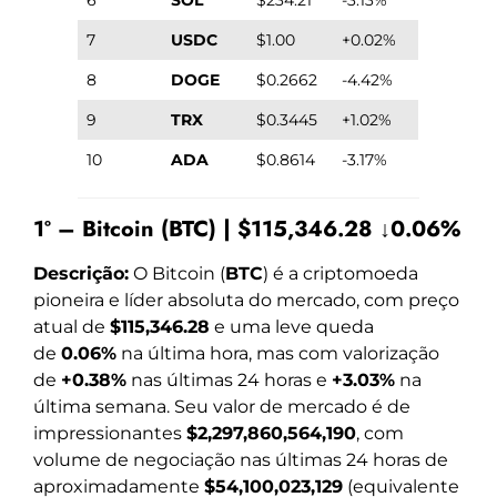
7
USDC
$1.00
+0.02%
8
DOGE
$0.2662
-4.42%
9
TRX
$0.3445
+1.02%
10
ADA
$0.8614
-3.17%
1º – Bitcoin (BTC) | $115,346.28 ↓0.06%
Descrição:
O Bitcoin (
BTC
) é a criptomoeda
pioneira e líder absoluta do mercado, com preço
atual de
$115,346.28
e uma leve queda
de
0.06%
na última hora, mas com valorização
de
+0.38%
nas últimas 24 horas e
+3.03%
na
última semana. Seu valor de mercado é de
impressionantes
$2,297,860,564,190
, com
volume de negociação nas últimas 24 horas de
aproximadamente
$54,100,023,129
(equivalente