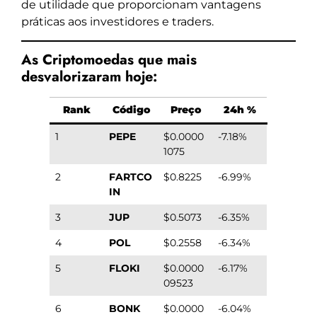
de utilidade que proporcionam vantagens
práticas aos investidores e traders.
As Criptomoedas que mais
desvalorizaram hoje:
Rank
Código
Preço
24h %
1
PEPE
$0.0000
-7.18%
1075
2
FARTCO
$0.8225
-6.99%
IN
3
JUP
$0.5073
-6.35%
4
POL
$0.2558
-6.34%
5
FLOKI
$0.0000
-6.17%
09523
6
BONK
$0.0000
-6.04%