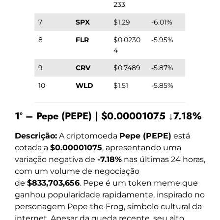
233
7
SPX
$1.29
-6.01%
8
FLR
$0.0230
-5.95%
4
9
CRV
$0.7489
-5.87%
10
WLD
$1.51
-5.85%
1º – Pepe (PEPE) | $0.00001075 ↓7.18%
Descrição:
A criptomoeda
Pepe (PEPE)
está
cotada a
$0.00001075
, apresentando uma
variação negativa de
-7.18%
nas últimas 24 horas,
com um volume de negociação
de
$833,703,656
. Pepe é um token meme que
ganhou popularidade rapidamente, inspirado no
personagem Pepe the Frog, símbolo cultural da
internet. Apesar da queda recente, seu alto