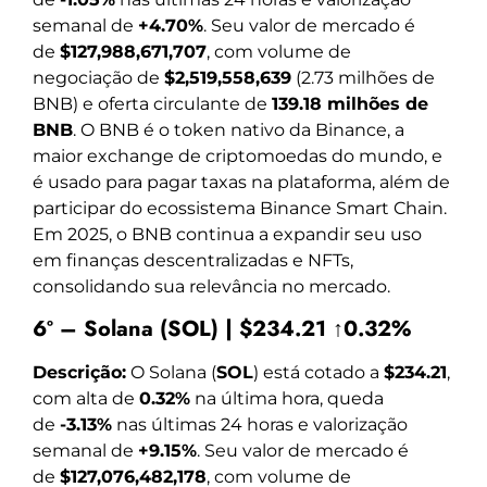
semanal de
+4.70%
. Seu valor de mercado é
de
$127,988,671,707
, com volume de
negociação de
$2,519,558,639
(2.73 milhões de
BNB) e oferta circulante de
139.18 milhões de
BNB
. O BNB é o token nativo da Binance, a
maior exchange de criptomoedas do mundo, e
é usado para pagar taxas na plataforma, além de
participar do ecossistema Binance Smart Chain.
Em 2025, o BNB continua a expandir seu uso
em finanças descentralizadas e NFTs,
consolidando sua relevância no mercado.
6º – Solana (SOL) | $234.21 ↑0.32%
Descrição:
O Solana (
SOL
) está cotado a
$234.21
,
com alta de
0.32%
na última hora, queda
de
-3.13%
nas últimas 24 horas e valorização
semanal de
+9.15%
. Seu valor de mercado é
de
$127,076,482,178
, com volume de