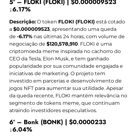
5º – FLOKI (FLOKI) | $0.000009523
↓6.17%
Descrição:
O token
FLOKI (FLOKI)
está cotado
a
$0.000009523
, apresentando uma queda
de
-6.17%
nas últimas 24 horas, com volume de
negociação de
$120,578,910
. FLOKI é uma
criptomoeda meme inspirada no cachorro do
CEO da Tesla, Elon Musk, e tem ganhado
popularidade por sua comunidade engajada e
iniciativas de marketing. O projeto tem
investido em parcerias e desenvolvimento de
jogos NFT para aumentar sua utilidade. Apesar
da queda recente, FLOKI mantém relevância no
segmento de tokens meme, que continuam
atraindo investidores especulativos.
6º – Bonk (BONK) | $0.0000233
↓6.04%