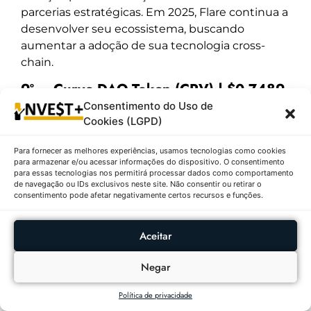
parcerias estratégicas. Em 2025, Flare continua a
desenvolver seu ecossistema, buscando
aumentar a adoção de sua tecnologia cross-
chain.
9º – Curve DAO Token (CRV) | $0.7489
↓5.87%
Consentimento do Uso de
Cookies (LGPD)
Descrição:
O token
Curve DAO Token
(CRV)
está cotado a
$0.7489
, com uma queda
Para fornecer as melhores experiências, usamos tecnologias como cookies
para armazenar e/ou acessar informações do dispositivo. O consentimento
de
-5.87%
nas últimas 24 horas e volume de
para essas tecnologias nos permitirá processar dados como comportamento
negociação de
$198,648,438
. CRV é o token de
de navegação ou IDs exclusivos neste site. Não consentir ou retirar o
consentimento pode afetar negativamente certos recursos e funções.
governança da Curve Finance, uma das
principais plataformas DeFi para troca eficiente
de stablecoins e ativos similares. Curve mantém
Aceitar
forte presença no setor DeFi, com alto valor total
Negar
bloqueado (TVL). Apesar da recente queda, o
projeto continua sendo fundamental para o
Política de privacidade
ecossistema DeFi, com atualizações constantes