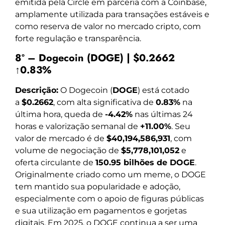
emitida pela Circle em parceria com a Coinbase,
amplamente utilizada para transações estáveis e
como reserva de valor no mercado cripto, com
forte regulação e transparência.
8º – Dogecoin (DOGE) | $0.2662
↑0.83%
Descrição:
O Dogecoin (
DOGE
) está cotado
a
$0.2662
, com alta significativa de
0.83%
na
última hora, queda de
-4.42%
nas últimas 24
horas e valorização semanal de
+11.00%
. Seu
valor de mercado é de
$40,194,586,931
, com
volume de negociação de
$5,778,101,052
e
oferta circulante de
150.95 bilhões de DOGE
.
Originalmente criado como um meme, o DOGE
tem mantido sua popularidade e adoção,
especialmente com o apoio de figuras públicas
e sua utilização em pagamentos e gorjetas
digitais. Em 2025, o DOGE continua a ser uma