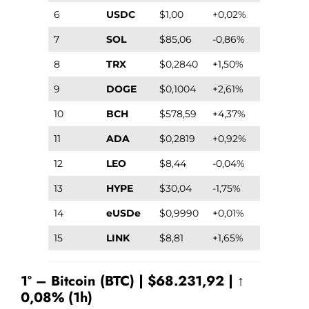
6
USDC
$1,00
+0,02%
7
SOL
$85,06
-0,86%
8
TRX
$0,2840
+1,50%
9
DOGE
$0,1004
+2,61%
10
BCH
$578,59
+4,37%
11
ADA
$0,2819
+0,92%
12
LEO
$8,44
-0,04%
13
HYPE
$30,04
-1,75%
14
eUSDe
$0,9990
+0,01%
15
LINK
$8,81
+1,65%
1º – Bitcoin (BTC) | $68.231,92 | ↑
0,08% (1h)