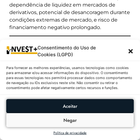
dependência de liquidez em mercados de
derivativos, potencial de desancoragem durante
condições extremas de mercado, e risco de
financiamento negativo prolongado.
15º – Chainlink (LINK) | $8,81 | ↑ 1,65%
Consentimento do Uso de
(24h)
Cookies (LGPD)
Descrição:
O
Chainlink (LINK)
apresenta
Para fornecer as melhores experiências, usamos tecnologias como cookies
capitalização de mercado de
$6.243.686.231
e
para armazenar e/ou acessar informações do dispositivo. O consentimento
para essas tecnologias nos permitirá processar dados como comportamento
volume de
$547.378.583
nas últimas 24 horas.
de navegação ou IDs exclusivos neste site. Não consentir ou retirar o
O
preço
atual é de
$8,81
,
consentimento pode afetar negativamente certos recursos e funções.
com
variação
de
↑0,18%
na última
hora,
↑1,65%
nas últimas 24 horas e
↓1,01%
na
Aceitar
última semana. A oferta circulante é de
708,09
milhões de LINK
, de um total máximo de 1
Negar
bilhão de tokens. O Chainlink é a rede oracle
descentralizada líder, fornecendo dados do
Política de privacidade
mundo real para contratos inteligentes em