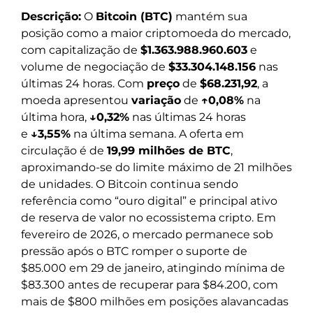
Descrição:
O
Bitcoin (BTC)
mantém sua
posição como a maior criptomoeda do mercado,
com capitalização de
$1.363.988.960.603
e
volume de negociação de
$33.304.148.156
nas
últimas 24 horas. Com
preço
de
$68.231,92
, a
moeda apresentou
variação
de
↑0,08%
na
última hora,
↓0,32%
nas últimas 24 horas
e
↓3,55%
na última semana. A oferta em
circulação é de
19,99 milhões de BTC
,
aproximando-se do limite máximo de 21 milhões
de unidades. O Bitcoin continua sendo
referência como “ouro digital” e principal ativo
de reserva de valor no ecossistema cripto. Em
fevereiro de 2026, o mercado permanece sob
pressão após o BTC romper o suporte de
$85.000 em 29 de janeiro, atingindo mínima de
$83.300 antes de recuperar para $84.200, com
mais de $800 milhões em posições alavancadas