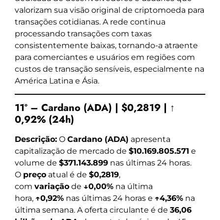
valorizam sua visão original de criptomoeda para
transações cotidianas. A rede continua
processando transações com taxas
consistentemente baixas, tornando-a atraente
para comerciantes e usuários em regiões com
custos de transação sensíveis, especialmente na
América Latina e Ásia.
11º – Cardano (ADA) | $0,2819 | ↑
0,92% (24h)
Descrição:
O
Cardano (ADA)
apresenta
capitalização de mercado de
$10.169.805.571
e
volume de
$371.143.899
nas últimas 24 horas.
O
preço
atual é de
$0,2819
,
com
variação
de
↓0,00%
na última
hora,
↑0,92%
nas últimas 24 horas e
↑4,36%
na
última semana. A oferta circulante é de
36,06