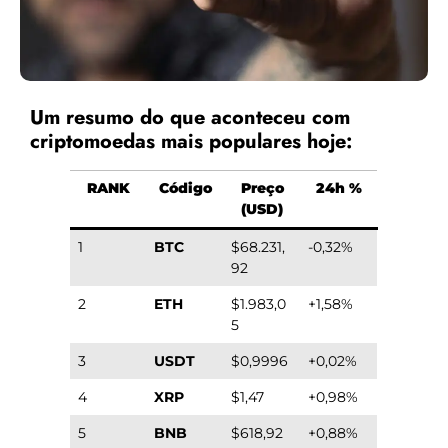
Um resumo do que aconteceu com
criptomoedas mais populares hoje:
RANK
Código
Preço
24h %
(USD)
1
BTC
$68.231,
-0,32%
92
2
ETH
$1.983,0
+1,58%
5
3
USDT
$0,9996
+0,02%
4
XRP
$1,47
+0,98%
5
BNB
$618,92
+0,88%