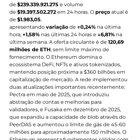
de
$239.339.921.275
e volume
de
$19.397.502.272
em 24 horas. O
preço
atual é
de
$1.983,05
,
apresentando
variação
de
↑0,24%
na última
hora,
↑1,58%
nas últimas 24 horas e
↓6,81%
na
última semana. A oferta circulante é de
120,69
milhões de ETH
, sem limite máximo de
fornecimento. O Ethereum domina o
ecossistema DeFi, NFTs e ativos tokenizados,
mantendo posição próxima a $360 bilhões em
capitalização de mercado. A rede implementou
duas atualizações importantes recentemente:
Pectra em maio de 2025, que introduziu
abstração de contas e melhorias para
validadores, e Fusaka em dezembro de 2025,
que expandiu a capacidade de blob através do
PeerDAS e aumentou o limite de gás de 45-60
milhões para aproximadamente 150 milhões. O
Ethereum apresenta fundamentos sólidos com