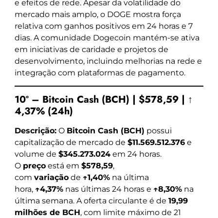
e efeitos de rede. Apesar da volatilidade do
mercado mais amplo, o DOGE mostra força
relativa com ganhos positivos em 24 horas e 7
dias. A comunidade Dogecoin mantém-se ativa
em iniciativas de caridade e projetos de
desenvolvimento, incluindo melhorias na rede e
integração com plataformas de pagamento.
10º – Bitcoin Cash (BCH) | $578,59 | ↑
4,37% (24h)
Descrição:
O
Bitcoin Cash (BCH)
possui
capitalização de mercado de
$11.569.512.376
e
volume de
$345.273.024
em 24 horas.
O
preço
está em
$578,59
,
com
variação
de
↑1,40%
na última
hora,
↑4,37%
nas últimas 24 horas e
↑8,30%
na
última semana. A oferta circulante é de
19,99
milhões de BCH
, com limite máximo de 21