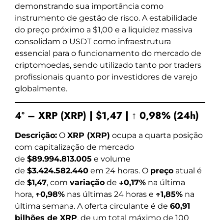
demonstrando sua importância como
instrumento de gestão de risco. A estabilidade
do preço próximo a $1,00 e a liquidez massiva
consolidam o USDT como infraestrutura
essencial para o funcionamento do mercado de
criptomoedas, sendo utilizado tanto por traders
profissionais quanto por investidores de varejo
globalmente.
4º – XRP (XRP) | $1,47 | ↑ 0,98% (24h)
Descrição:
O
XRP (XRP)
ocupa a quarta posição
com capitalização de mercado
de
$89.994.813.005
e volume
de
$3.424.582.440
em 24 horas. O
preço
atual é
de
$1,47
, com
variação
de
↓0,17%
na última
hora,
↑0,98%
nas últimas 24 horas e
↑1,85%
na
última semana. A oferta circulante é de
60,91
bilhões de XRP
, de um total máximo de 100