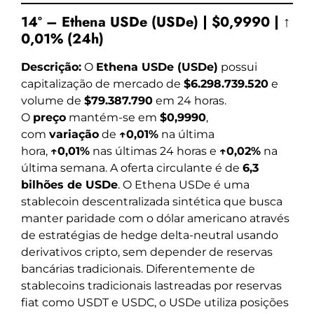
14º – Ethena USDe (USDe) | $0,9990 | ↑
0,01% (24h)
Descrição:
O
Ethena USDe (USDe)
possui
capitalização de mercado de
$6.298.739.520
e
volume de
$79.387.790
em 24 horas.
O
preço
mantém-se em
$0,9990
,
com
variação
de
↑0,01%
na última
hora,
↑0,01%
nas últimas 24 horas e
↑0,02%
na
última semana. A oferta circulante é de
6,3
bilhões de USDe
. O Ethena USDe é uma
stablecoin descentralizada sintética que busca
manter paridade com o dólar americano através
de estratégias de hedge delta-neutral usando
derivativos cripto, sem depender de reservas
bancárias tradicionais. Diferentemente de
stablecoins tradicionais lastreadas por reservas
fiat como USDT e USDC, o USDe utiliza posições