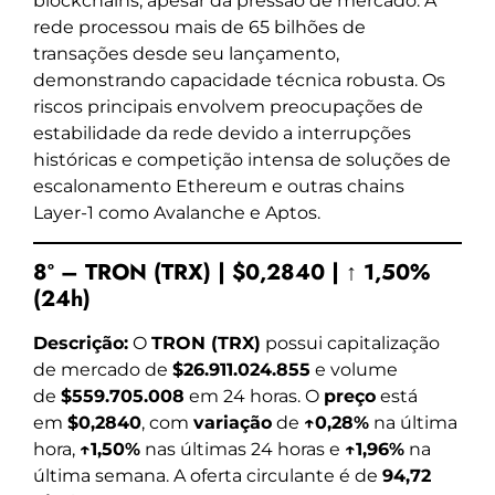
blockchains, apesar da pressão de mercado. A
rede processou mais de 65 bilhões de
transações desde seu lançamento,
demonstrando capacidade técnica robusta. Os
riscos principais envolvem preocupações de
estabilidade da rede devido a interrupções
históricas e competição intensa de soluções de
escalonamento Ethereum e outras chains
Layer-1 como Avalanche e Aptos.
8º – TRON (TRX) | $0,2840 | ↑ 1,50%
(24h)
Descrição:
O
TRON (TRX)
possui capitalização
de mercado de
$26.911.024.855
e volume
de
$559.705.008
em 24 horas. O
preço
está
em
$0,2840
, com
variação
de
↑0,28%
na última
hora,
↑1,50%
nas últimas 24 horas e
↑1,96%
na
última semana. A oferta circulante é de
94,72