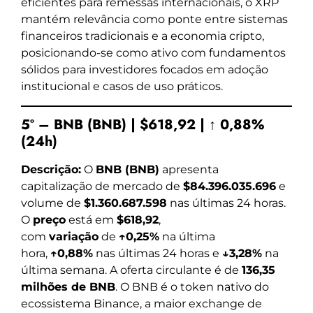
eficientes para remessas internacionais, o XRP
mantém relevância como ponte entre sistemas
financeiros tradicionais e a economia cripto,
posicionando-se como ativo com fundamentos
sólidos para investidores focados em adoção
institucional e casos de uso práticos.
5º – BNB (BNB) | $618,92 | ↑ 0,88%
(24h)
Descrição:
O
BNB (BNB)
apresenta
capitalização de mercado de
$84.396.035.696
e
volume de
$1.360.687.598
nas últimas 24 horas.
O
preço
está em
$618,92
,
com
variação
de
↑0,25%
na última
hora,
↑0,88%
nas últimas 24 horas e
↓3,28%
na
última semana. A oferta circulante é de
136,35
milhões de BNB
. O BNB é o token nativo do
ecossistema Binance, a maior exchange de