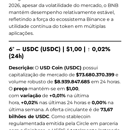
2026, apesar da volatilidade do mercado, o BNB
mantém desempenho relativamente estável,
refletindo a força do ecossistema Binance e a
utilidade contínua do token em múltiplas
aplicações.
6º – USDC (USDC) | $1,00 | ↑ 0,02%
(24h)
Descrição:
O
USD Coin (USDC)
possui
capitalização de mercado de
$73.680.370.399
e
volume robusto de
$8.939.847.685
em 24 horas.
O
preço
mantém-se em
$1,00
,
com
variação
de
↑0,01%
na última
hora,
↑0,02%
nas últimas 24 horas e
0,00%
na
última semana. A oferta circulante é de
73,67
bilhões de USDC
. Como stablecoin
regulamentada emitida pela Circle em parceria