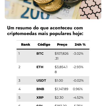
Um resumo do que aconteceu com
criptomoedas mais populares hoje:
Rank
Código
Preço
24h %
1
BTC
$107,826
-3.02%
.31
2
ETH
$3,854.1
-2.93%
8
3
USDT
$1.00
-0.02%
4
BNB
$1,147.89
0.96%
5
XRP
$2.30
-4.52%
6
SOL
$183.20
-5.75%