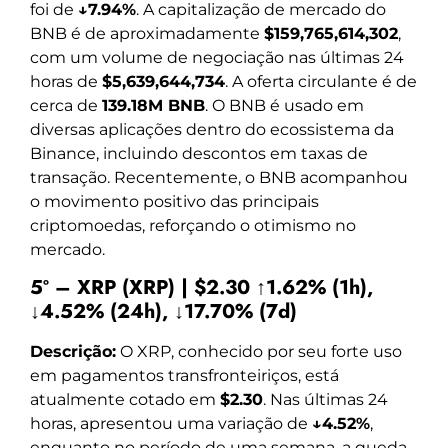
foi de
↓7.94%
. A capitalização de mercado do
BNB é de aproximadamente
$159,765,614,302
,
com um volume de negociação nas últimas 24
horas de
$5,639,644,734
. A oferta circulante é de
cerca de
139.18M BNB
. O BNB é usado em
diversas aplicações dentro do ecossistema da
Binance, incluindo descontos em taxas de
transação. Recentemente, o BNB acompanhou
o movimento positivo das principais
criptomoedas, reforçando o otimismo no
mercado.
5º – XRP (XRP) | $2.30 ↑1.62% (1h),
↓4.52% (24h), ↓17.70% (7d)
Descrição:
O XRP, conhecido por seu forte uso
em pagamentos transfronteiriços, está
atualmente cotado em
$2.30
. Nas últimas 24
horas, apresentou uma variação de
↓4.52%
,
enquanto no período de uma semana, a queda