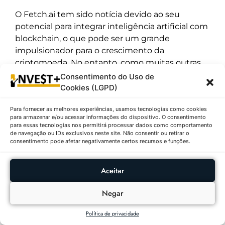
O Fetch.ai tem sido notícia devido ao seu
potencial para integrar inteligência artificial com
blockchain, o que pode ser um grande
impulsionador para o crescimento da
criptomoeda. No entanto, como muitas outras
criptomoedas, enfrenta os desafios da
Consentimento do Uso de
volatilidade do mercado.
Cookies (LGPD)
Para fornecer as melhores experiências, usamos tecnologias como cookies
Outras Publicações
para armazenar e/ou acessar informações do dispositivo. O consentimento
para essas tecnologias nos permitirá processar dados como comportamento
de navegação ou IDs exclusivos neste site. Não consentir ou retirar o
consentimento pode afetar negativamente certos recursos e funções.
AÇÕES
RANKING DIÁRIO
Ações Com Maiores
Aceitar
Altas E Baixas No
IBOVESPA Em
Negar
05/08/2026
Política de privacidade