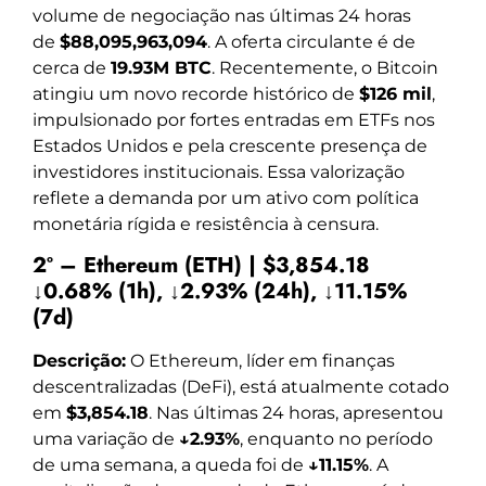
volume de negociação nas últimas 24 horas
de
$88,095,963,094
. A oferta circulante é de
cerca de
19.93M BTC
. Recentemente, o Bitcoin
atingiu um novo recorde histórico de
$126 mil
,
impulsionado por fortes entradas em ETFs nos
Estados Unidos e pela crescente presença de
investidores institucionais. Essa valorização
reflete a demanda por um ativo com política
monetária rígida e resistência à censura.
2º – Ethereum (ETH) | $3,854.18
↓0.68% (1h), ↓2.93% (24h), ↓11.15%
(7d)
Descrição:
O Ethereum, líder em finanças
descentralizadas (DeFi), está atualmente cotado
em
$3,854.18
. Nas últimas 24 horas, apresentou
uma variação de
↓2.93%
, enquanto no período
de uma semana, a queda foi de
↓11.15%
. A