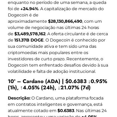
enquanto no período de uma semana, a queda
foi de
↓24.94%
. A capitalização de mercado do
Dogecoin é de
aproximadamente
$28,130,866,490
, com um
volume de negociação nas últimas 24 horas
de
$3,489,578,162
. A oferta circulante é de cerca
de
151.37B DOGE
. O Dogecoin é conhecido por
sua comunidade ativa e tem sido uma das
criptomoedas mais populares entre os
investidores de curto prazo. Recentemente, o
Dogecoin tem enfrentado desafios devido à sua
volatilidade e falta de adoção institucional.
10º – Cardano (ADA) | $0.6383 ↓0.95%
(1h), ↑4.05% (24h), ↓21.07% (7d)
Descrição:
O Cardano, uma plataforma focada
em contratos inteligentes e governança, está
atualmente cotado em
$0.6383
. Nas últimas 24
horas, apresentou uma variação de
↑4.05%
,