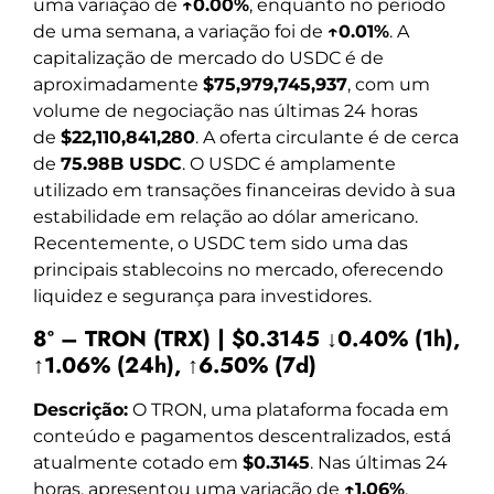
uma variação de
↑0.00%
, enquanto no período
de uma semana, a variação foi de
↑0.01%
. A
capitalização de mercado do USDC é de
aproximadamente
$75,979,745,937
, com um
volume de negociação nas últimas 24 horas
de
$22,110,841,280
. A oferta circulante é de cerca
de
75.98B USDC
. O USDC é amplamente
utilizado em transações financeiras devido à sua
estabilidade em relação ao dólar americano.
Recentemente, o USDC tem sido uma das
principais stablecoins no mercado, oferecendo
liquidez e segurança para investidores.
8º – TRON (TRX) | $0.3145 ↓0.40% (1h),
↑1.06% (24h), ↑6.50% (7d)
Descrição:
O TRON, uma plataforma focada em
conteúdo e pagamentos descentralizados, está
atualmente cotado em
$0.3145
. Nas últimas 24
horas, apresentou uma variação de
↑1.06%
,