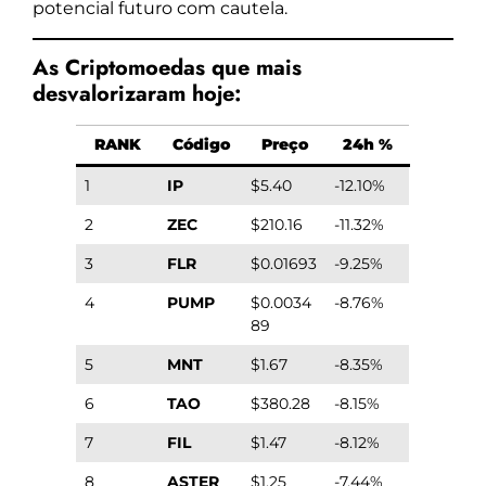
potencial futuro com cautela.
As Criptomoedas que mais
desvalorizaram hoje:
RANK
Código
Preço
24h %
1
IP
$5.40
-12.10%
2
ZEC
$210.16
-11.32%
3
FLR
$0.01693
-9.25%
4
PUMP
$0.0034
-8.76%
89
5
MNT
$1.67
-8.35%
6
TAO
$380.28
-8.15%
7
FIL
$1.47
-8.12%
8
ASTER
$1.25
-7.44%