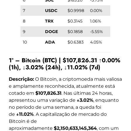
7
USDC
$0.9998
0.00%
8
TRX
$0.3145
1.06%
9
DOGE
$0.1858
-5.55%
10
ADA
$0.6383
4.05%
1º – Bitcoin (BTC) | $107,826.31 ↑0.00%
(1h), ↓3.02% (24h), ↓11.02% (7d)
Descrição:
O Bitcoin, a criptomoeda mais valiosa
e amplamente reconhecida, atualmente está
cotado em
$107,826.31
. Nas últimas 24 horas,
apresentou uma variação de
↓3.02%
, enquanto
no período de uma semana, a queda foi
de
↓11.02%
. A capitalização de mercado do
Bitcoin é de
aproximadamente
$2,150,633,145,364
, com um