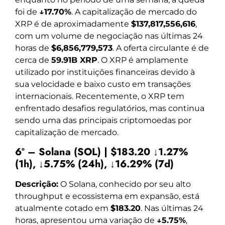
foi de
↓17.70%
. A capitalização de mercado do
XRP é de aproximadamente
$137,817,556,616
,
com um volume de negociação nas últimas 24
horas de
$6,856,779,573
. A oferta circulante é de
cerca de
59.91B XRP
. O XRP é amplamente
utilizado por instituições financeiras devido à
sua velocidade e baixo custo em transações
internacionais. Recentemente, o XRP tem
enfrentado desafios regulatórios, mas continua
sendo uma das principais criptomoedas por
capitalização de mercado.
6º – Solana (SOL) | $183.20 ↓1.27%
(1h), ↓5.75% (24h), ↓16.29% (7d)
Descrição:
O Solana, conhecido por seu alto
throughput e ecossistema em expansão, está
atualmente cotado em
$183.20
. Nas últimas 24
horas, apresentou uma variação de
↓5.75%
,