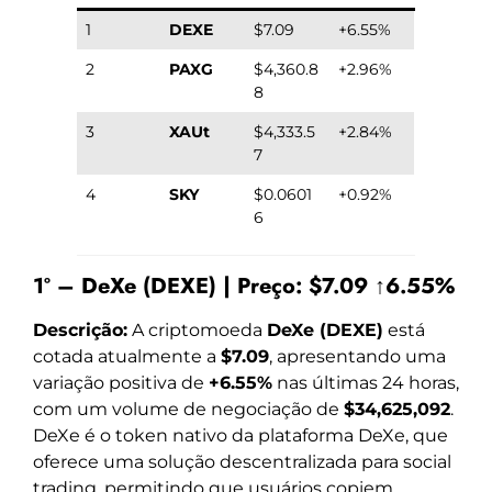
1
DEXE
$7.09
+6.55%
2
PAXG
$4,360.8
+2.96%
8
3
XAUt
$4,333.5
+2.84%
7
4
SKY
$0.0601
+0.92%
6
1º – DeXe (DEXE) | Preço: $7.09 ↑6.55%
Descrição:
A criptomoeda
DeXe (DEXE)
está
cotada atualmente a
$7.09
, apresentando uma
variação positiva de
+6.55%
nas últimas 24 horas,
com um volume de negociação de
$34,625,092
.
DeXe é o token nativo da plataforma DeXe, que
oferece uma solução descentralizada para social
trading, permitindo que usuários copiem