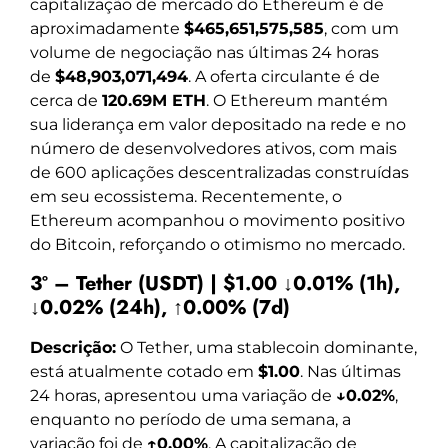
capitalização de mercado do Ethereum é de
aproximadamente
$465,651,575,585
, com um
volume de negociação nas últimas 24 horas
de
$48,903,071,494
. A oferta circulante é de
cerca de
120.69M ETH
. O Ethereum mantém
sua liderança em valor depositado na rede e no
número de desenvolvedores ativos, com mais
de 600 aplicações descentralizadas construídas
em seu ecossistema. Recentemente, o
Ethereum acompanhou o movimento positivo
do Bitcoin, reforçando o otimismo no mercado.
3º – Tether (USDT) | $1.00 ↓0.01% (1h),
↓0.02% (24h), ↑0.00% (7d)
Descrição:
O Tether, uma stablecoin dominante,
está atualmente cotado em
$1.00
. Nas últimas
24 horas, apresentou uma variação de
↓0.02%
,
enquanto no período de uma semana, a
variação foi de
↑0.00%
. A capitalização de