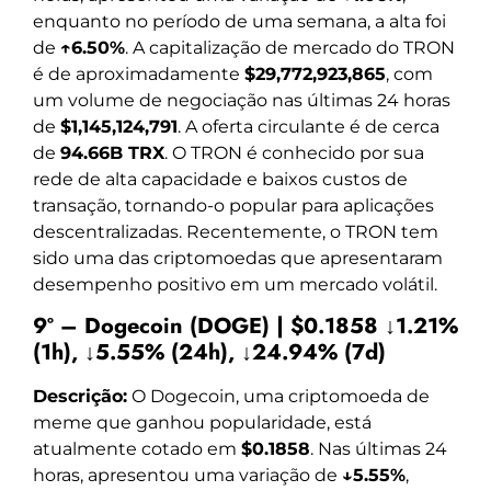
enquanto no período de uma semana, a alta foi
de
↑6.50%
. A capitalização de mercado do TRON
é de aproximadamente
$29,772,923,865
, com
um volume de negociação nas últimas 24 horas
de
$1,145,124,791
. A oferta circulante é de cerca
de
94.66B TRX
. O TRON é conhecido por sua
rede de alta capacidade e baixos custos de
transação, tornando-o popular para aplicações
descentralizadas. Recentemente, o TRON tem
sido uma das criptomoedas que apresentaram
desempenho positivo em um mercado volátil.
9º – Dogecoin (DOGE) | $0.1858 ↓1.21%
(1h), ↓5.55% (24h), ↓24.94% (7d)
Descrição:
O Dogecoin, uma criptomoeda de
meme que ganhou popularidade, está
atualmente cotado em
$0.1858
. Nas últimas 24
horas, apresentou uma variação de
↓5.55%
,