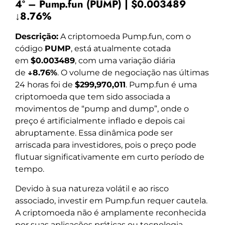
4º – Pump.fun (PUMP) | $0.003489
↓8.76%
Descrição:
A criptomoeda Pump.fun, com o
código
PUMP
, está atualmente cotada
em
$0.003489
, com uma variação diária
de
↓8.76%
. O volume de negociação nas últimas
24 horas foi de
$299,970,011
. Pump.fun é uma
criptomoeda que tem sido associada a
movimentos de “pump and dump”, onde o
preço é artificialmente inflado e depois cai
abruptamente. Essa dinâmica pode ser
arriscada para investidores, pois o preço pode
flutuar significativamente em curto período de
tempo.
Devido à sua natureza volátil e ao risco
associado, investir em Pump.fun requer cautela.
A criptomoeda não é amplamente reconhecida
por suas aplicações práticas ou tecnologia