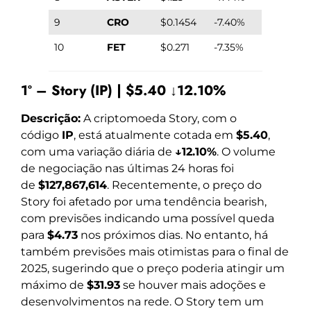
9
CRO
$0.1454
-7.40%
10
FET
$0.271
-7.35%
1º – Story (IP) | $5.40 ↓12.10%
Descrição:
A criptomoeda Story, com o
código
IP
, está atualmente cotada em
$5.40
,
com uma variação diária de
↓12.10%
. O volume
de negociação nas últimas 24 horas foi
de
$127,867,614
. Recentemente, o preço do
Story foi afetado por uma tendência bearish,
com previsões indicando uma possível queda
para
$4.73
nos próximos dias. No entanto, há
também previsões mais otimistas para o final de
2025, sugerindo que o preço poderia atingir um
máximo de
$31.93
se houver mais adoções e
desenvolvimentos na rede. O Story tem um