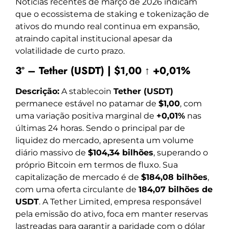
Notícias recentes de março de 2026 indicam
que o ecossistema de staking e tokenização de
ativos do mundo real continua em expansão,
atraindo capital institucional apesar da
volatilidade de curto prazo.
3º – Tether (USDT) | $1,00 ↑ +0,01%
Descrição:
A stablecoin
Tether (USDT)
permanece estável no patamar de
$1,00
, com
uma variação positiva marginal de
+0,01%
nas
últimas 24 horas. Sendo o principal par de
liquidez do mercado, apresenta um volume
diário massivo de
$104,34 bilhões
, superando o
próprio Bitcoin em termos de fluxo. Sua
capitalização de mercado é de
$184,08 bilhões
,
com uma oferta circulante de
184,07 bilhões de
USDT
. A Tether Limited, empresa responsável
pela emissão do ativo, foca em manter reservas
lastreadas para garantir a paridade com o dólar