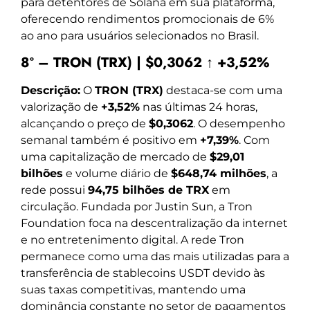
para detentores de Solana em sua plataforma,
oferecendo rendimentos promocionais de 6%
ao ano para usuários selecionados no Brasil.
8º – TRON (TRX) | $0,3062 ↑ +3,52%
Descrição:
O
TRON (TRX)
destaca-se com uma
valorização de
+3,52%
nas últimas 24 horas,
alcançando o preço de
$0,3062
. O desempenho
semanal também é positivo em
+7,39%
. Com
uma capitalização de mercado de
$29,01
bilhões
e volume diário de
$648,74 milhões
, a
rede possui
94,75 bilhões de TRX
em
circulação. Fundada por Justin Sun, a Tron
Foundation foca na descentralização da internet
e no entretenimento digital. A rede Tron
permanece como uma das mais utilizadas para a
transferência de stablecoins USDT devido às
suas taxas competitivas, mantendo uma
dominância constante no setor de pagamentos