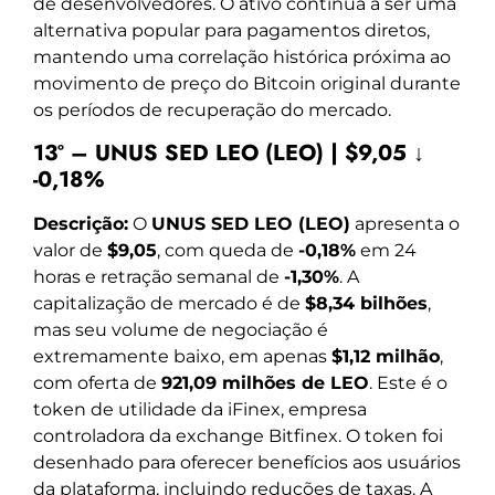
de desenvolvedores. O ativo continua a ser uma
alternativa popular para pagamentos diretos,
mantendo uma correlação histórica próxima ao
movimento de preço do Bitcoin original durante
os períodos de recuperação do mercado.
13º – UNUS SED LEO (LEO) | $9,05 ↓
-0,18%
Descrição:
O
UNUS SED LEO (LEO)
apresenta o
valor de
$9,05
, com queda de
-0,18%
em 24
horas e retração semanal de
-1,30%
. A
capitalização de mercado é de
$8,34 bilhões
,
mas seu volume de negociação é
extremamente baixo, em apenas
$1,12 milhão
,
com oferta de
921,09 milhões de LEO
. Este é o
token de utilidade da iFinex, empresa
controladora da exchange Bitfinex. O token foi
desenhado para oferecer benefícios aos usuários
da plataforma, incluindo reduções de taxas. A