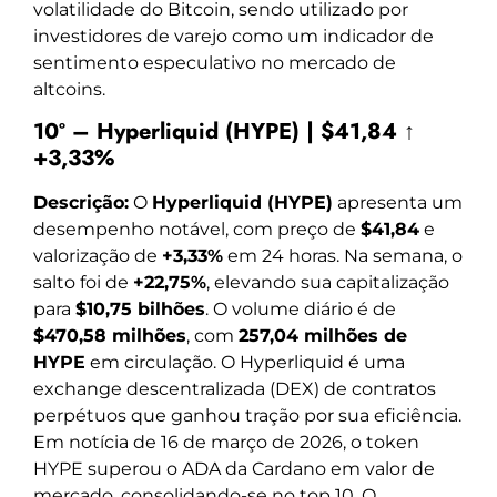
volatilidade do Bitcoin, sendo utilizado por
investidores de varejo como um indicador de
sentimento especulativo no mercado de
altcoins.
10º – Hyperliquid (HYPE) | $41,84 ↑
+3,33%
Descrição:
O
Hyperliquid (HYPE)
apresenta um
desempenho notável, com preço de
$41,84
e
valorização de
+3,33%
em 24 horas. Na semana, o
salto foi de
+22,75%
, elevando sua capitalização
para
$10,75 bilhões
. O volume diário é de
$470,58 milhões
, com
257,04 milhões de
HYPE
em circulação. O Hyperliquid é uma
exchange descentralizada (DEX) de contratos
perpétuos que ganhou tração por sua eficiência.
Em notícia de 16 de março de 2026, o token
HYPE superou o ADA da Cardano em valor de
mercado, consolidando-se no top 10. O