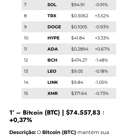
7
SOL
$94.91
-0.91%
8
TRX
$0.3062
+3.52%
9
DOGE
$0.1005
-0.93%
10
HYPE
$41.84
+3.33%
11
ADA
$0.2894
+0.67%
12
BCH
$474.27
-1.48%
13
LEO
$9.05
-0.18%
14
LINK
$9.84
-1.05%
15
XMR
$371.64
-0.73%
1º – Bitcoin (BTC) | $74.557,83 ↑
+0,37%
Descrição:
O
Bitcoin (BTC)
mantém sua