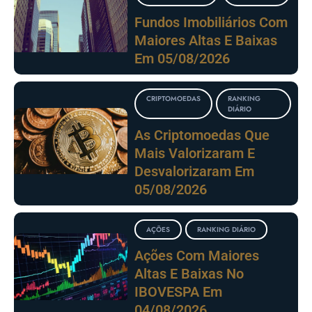
Fundos Imobiliários Com
Maiores Altas E Baixas
Em 05/08/2026
CRIPTOMOEDAS
RANKING
DIÁRIO
As Criptomoedas Que
Mais Valorizaram E
Desvalorizaram Em
05/08/2026
AÇÕES
RANKING DIÁRIO
Ações Com Maiores
Altas E Baixas No
IBOVESPA Em
04/08/2026