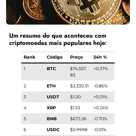
Um resumo do que aconteceu com
criptomoedas mais populares hoje
:
Rank
Código
Preço
24h %
1
BTC
$74,557.
+0.37%
83
2
ETH
$2,330.31
-0.86%
3
USDT
$1.00
+0.01%
4
XRP
$1.53
+0.24%
5
BNB
$672.26
-0.70%
6
USDC
$0.9998
-0.01%