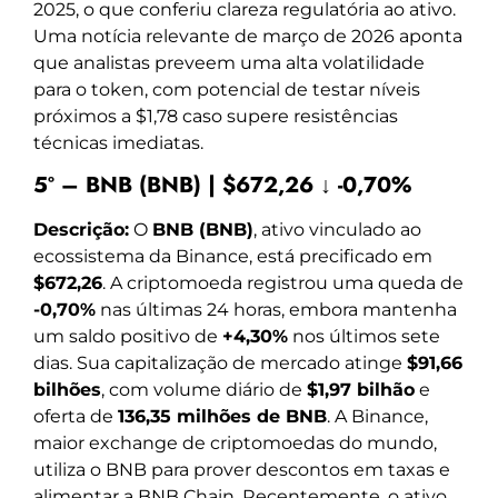
2025, o que conferiu clareza regulatória ao ativo.
Uma notícia relevante de março de 2026 aponta
que analistas preveem uma alta volatilidade
para o token, com potencial de testar níveis
próximos a $1,78 caso supere resistências
técnicas imediatas.
5º – BNB (BNB) | $672,26 ↓ -0,70%
Descrição:
O
BNB (BNB)
, ativo vinculado ao
ecossistema da Binance, está precificado em
$672,26
. A criptomoeda registrou uma queda de
-0,70%
nas últimas 24 horas, embora mantenha
um saldo positivo de
+4,30%
nos últimos sete
dias. Sua capitalização de mercado atinge
$91,66
bilhões
, com volume diário de
$1,97 bilhão
e
oferta de
136,35 milhões de BNB
. A Binance,
maior exchange de criptomoedas do mundo,
utiliza o BNB para prover descontos em taxas e
alimentar a BNB Chain. Recentemente, o ativo