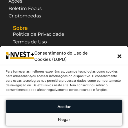
Ações
Boletim Focus
Criptomoedas
Sobre
Política de Privacidade
Termos de Uso
Contato / Suporte
Consentimento do Uso de
Quem Somos
Cookies (LGPD)
Para fornecer as melhores experiências, usamos tecnologias como cookies
O InvestPlus é um site que possui caráter
para armazenar e/ou acessar informações do dispositivo. O consentimento
meramente informativo e educativo, as
para essas tecnologias nos permitirá processar dados como comportamento
informações citadas não tem o objetivo de fazer
de navegação ou IDs exclusivos neste site. Não consentir ou retirar o
recomendação e/ou sugestão de compra ou venda
consentimento pode afetar negativamente certos recursos e funções.
de ativos, sendo assim, não se responsabiliza pelas
decisões tomados a partir das informações aqui
contidas. Todas as informações apresentadas são
Aceitar
provenientes de fontes públicas como B3, CVM,
Tesouro Nacional, etc.
Negar
InvestPlus - Copyright ©2026 - Todos os Diretos