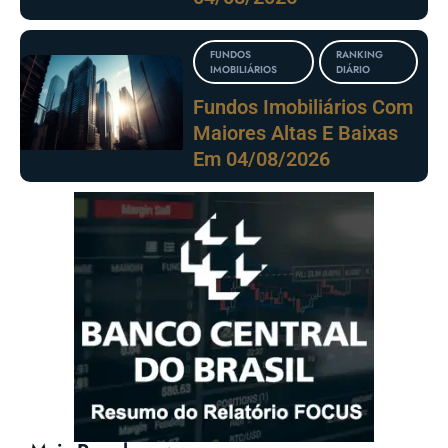
FUNDOS
RANKING
IMOBILIÁRIOS
DIÁRIO
Fundos Imobiliários Com
Maiores Altas E Baixas
Em 04/08/2026