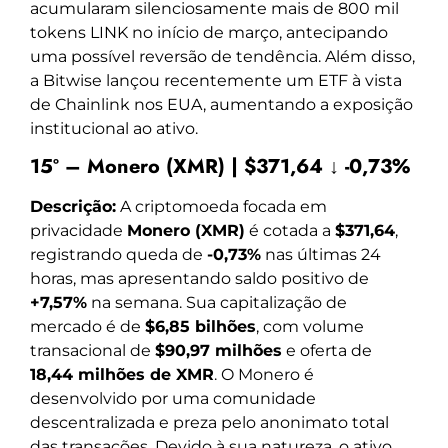
acumularam silenciosamente mais de 800 mil
tokens LINK no início de março, antecipando
uma possível reversão de tendência. Além disso,
a Bitwise lançou recentemente um ETF à vista
de Chainlink nos EUA, aumentando a exposição
institucional ao ativo.
15º – Monero (XMR) | $371,64 ↓ -0,73%
Descrição:
A criptomoeda focada em
privacidade
Monero (XMR)
é cotada a
$371,64
,
registrando queda de
-0,73%
nas últimas 24
horas, mas apresentando saldo positivo de
+7,57%
na semana. Sua capitalização de
mercado é de
$6,85 bilhões
, com volume
transacional de
$90,97 milhões
e oferta de
18,44 milhões de XMR
. O Monero é
desenvolvido por uma comunidade
descentralizada e preza pelo anonimato total
das transações. Devido à sua natureza, o ativo