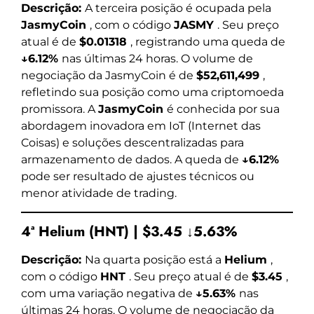
Descrição:
A terceira posição é ocupada pela
JasmyCoin
, com o código
JASMY
. Seu preço
atual é de
$0.01318
, registrando uma queda de
↓6.12%
nas últimas 24 horas. O volume de
negociação da JasmyCoin é de
$52,611,499
,
refletindo sua posição como uma criptomoeda
promissora. A
JasmyCoin
é conhecida por sua
abordagem inovadora em IoT (Internet das
Coisas) e soluções descentralizadas para
armazenamento de dados. A queda de
↓6.12%
pode ser resultado de ajustes técnicos ou
menor atividade de trading.
4ª Helium (HNT) | $3.45 ↓5.63%
Descrição:
Na quarta posição está a
Helium
,
com o código
HNT
. Seu preço atual é de
$3.45
,
com uma variação negativa de
↓5.63%
nas
últimas 24 horas. O volume de negociação da