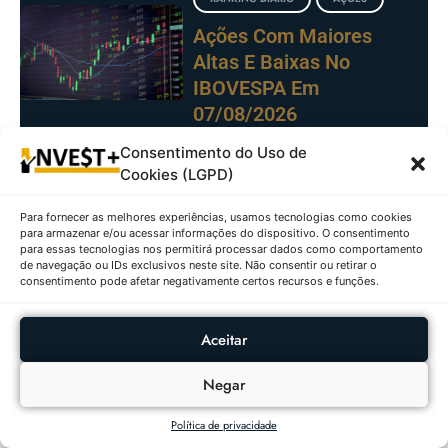
Ações Com Maiores
Altas E Baixas No
IBOVESPA Em
07/08/2026
Consentimento do Uso de
FUNDOS
RANKING
Cookies (LGPD)
IMOBILIÁRIOS
DIÁRIO
Para fornecer as melhores experiências, usamos tecnologias como cookies
Fundos Imobiliários Com
para armazenar e/ou acessar informações do dispositivo. O consentimento
Maiores Altas E Baixas
para essas tecnologias nos permitirá processar dados como comportamento
de navegação ou IDs exclusivos neste site. Não consentir ou retirar o
Em 07/08/2026
consentimento pode afetar negativamente certos recursos e funções.
CRIPTOMOEDAS
RANKING
Aceitar
DIÁRIO
Negar
As Criptomoedas Que
Mais Valorizaram E
Política de privacidade
Desvalorizaram Em