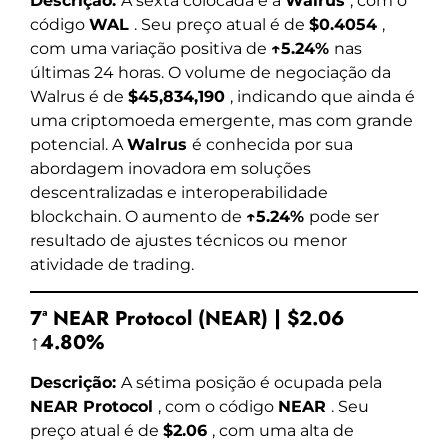
Descrição:
A sexta colocada é a
Walrus
, com o
código
WAL
. Seu preço atual é de
$0.4054
,
com uma variação positiva de
↑5.24%
nas
últimas 24 horas. O volume de negociação da
Walrus é de
$45,834,190
, indicando que ainda é
uma criptomoeda emergente, mas com grande
potencial. A
Walrus
é conhecida por sua
abordagem inovadora em soluções
descentralizadas e interoperabilidade
blockchain. O aumento de
↑5.24%
pode ser
resultado de ajustes técnicos ou menor
atividade de trading.
7ª NEAR Protocol (NEAR) | $2.06
↑4.80%
Descrição:
A sétima posição é ocupada pela
NEAR Protocol
, com o código
NEAR
. Seu
preço atual é de
$2.06
, com uma alta de