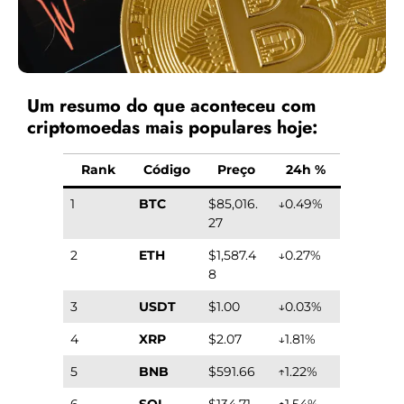
Um resumo do que aconteceu com
criptomoedas mais populares hoje:
Rank
Código
Preço
24h %
1
BTC
$85,016.
↓0.49%
27
2
ETH
$1,587.4
↓0.27%
8
3
USDT
$1.00
↓0.03%
4
XRP
$2.07
↓1.81%
5
BNB
$591.66
↑1.22%
6
SOL
$134.71
↑1.54%