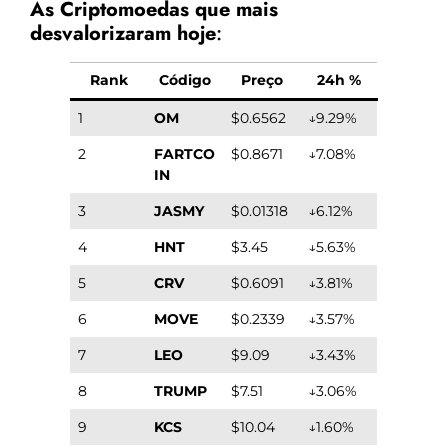
As Criptomoedas que mais
desvalorizaram hoje
:
Rank
Código
Preço
24h %
1
OM
$0.6562
↓9.29%
2
FARTCO
$0.8671
↓7.08%
IN
3
JASMY
$0.01318
↓6.12%
4
HNT
$3.45
↓5.63%
5
CRV
$0.6091
↓3.81%
6
MOVE
$0.2339
↓3.57%
7
LEO
$9.09
↓3.43%
8
TRUMP
$7.51
↓3.06%
9
KCS
$10.04
↓1.60%