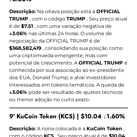
Descrição:
Na oitava posição está a
OFFICIAL
TRUMP
, com o código
TRUMP
. Seu preço atual
é de
$7.51
, com uma variação negativa de
↓3.06%
nas últimas 24 horas. O volume de
negociação da OFFICIAL TRUMP é de
$368,582,419
, consolidando sua posição como
uma criptomoeda emergente, mas com
potencial de crescimento. A
OFFICIAL TRUMP
é
conhecida por sua associação ao ex-presidente
dos EUA, Donald Trump, e atrai investidores
interessados em tokens temáticos. A queda de
↓3.06%
pode ser resultado de ajustes técnicos
ou menor adoção no curto prazo.
9ª KuCoin Token (KCS) | $10.04 ↓1.60%
Descrição:
A nona colocada é a
KuCoin Token
,
com o código
KCS
. Seu preço atual é de
$10.04
,