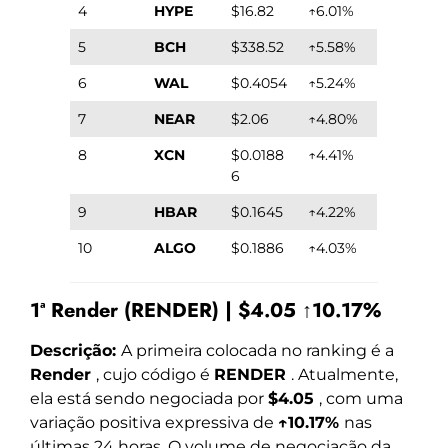
4
HYPE
$16.82
↑6.01%
5
BCH
$338.52
↑5.58%
6
WAL
$0.4054
↑5.24%
7
NEAR
$2.06
↑4.80%
8
XCN
$0.0188
↑4.41%
6
9
HBAR
$0.1645
↑4.22%
10
ALGO
$0.1886
↑4.03%
1ª Render (RENDER) | $4.05 ↑10.17%
Descrição:
A primeira colocada no ranking é a
Render
, cujo código é
RENDER
. Atualmente,
ela está sendo negociada por
$4.05
, com uma
variação positiva expressiva de
↑10.17%
nas
últimas 24 horas. O volume de negociação da