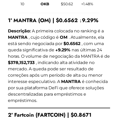
10
OKB
$50.62
↑1.48%
1ª MANTRA (OM) | $0.6562 ↓9.29%
Descrição:
A primeira colocada no ranking é a
MANTRA
, cujo código é
OM
. Atualmente, ela
está sendo negociada por
$0.6562
, com uma
queda significativa de
↓9.29%
nas últimas 24
horas. O volume de negociação da MANTRA é de
$378,152,733
, indicando alta atividade no
mercado. A queda pode ser resultado de
correções após um período de alta ou menor
interesse especulativo. A
MANTRA
é conhecida
por sua plataforma DeFi que oferece soluções
descentralizadas para empréstimos e
empréstimos.
2ª Fartcoin (FARTCOIN) | $0.8671