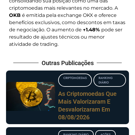
consolidando sua posição como uma das
criptomoedas mais relevantes no mercado. A
OKB
é emitida pela exchange OKX e oferece
benefícios exclusivos, como descontos em taxas
de negociação. O aumento de
↑1.48%
pode ser
resultado de ajustes técnicos ou menor
atividade de trading.
Outras Publicações
CRIPTOMOEDAS
RANKING
DIÁRIO
As Criptomoedas Que
Mais Valorizaram E
Desvalorizaram Em
08/08/2026
RANKING DIÁRIO
AÇÕES