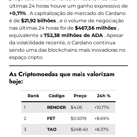
últimas 24 horas houve um ganho expressivo de
+0,71%
. A capitalização de mercado do Cardano
é de
$21,92 bilhões
, e o volume de negociação
nas últimas 24 horas foi de
$467,56 milhões
,
equivalente a
752,38 milhões de ADA
. Apesar
da volatilidade recente, o Cardano continua
sendo uma das blockchains mais inovadoras no
espaço cripto.
As Criptomoedas que mais valorizam
hoje:
Rank
Código
Preço
24h %
1
RENDER
$4.05
↑10.17%
2
FET
$0.5019
↑8.69%
3
TAO
$248.40
↑8.37%