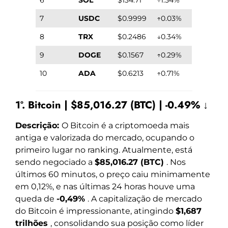
7
USDC
$0.9999
↑0.03%
8
TRX
$0.2486
↓0.34%
9
DOGE
$0.1567
↑0.29%
10
ADA
$0.6213
↑0.71%
1º. Bitcoin | $85,016.27 (BTC) | -0.49% ↓
Descrição:
O Bitcoin é a criptomoeda mais
antiga e valorizada do mercado, ocupando o
primeiro lugar no ranking. Atualmente, está
sendo negociado a
$85,016.27 (BTC)
. Nos
últimos 60 minutos, o preço caiu minimamente
em 0,12%, e nas últimas 24 horas houve uma
queda de
-0,49%
. A capitalização de mercado
do Bitcoin é impressionante, atingindo
$1,687
trilhões
, consolidando sua posição como líder