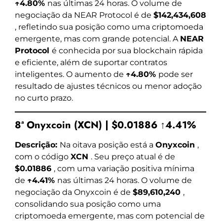
↑4.80%
nas últimas 24 horas. O volume de
negociação da NEAR Protocol é de
$142,434,608
, refletindo sua posição como uma criptomoeda
emergente, mas com grande potencial. A
NEAR
Protocol
é conhecida por sua blockchain rápida
e eficiente, além de suportar contratos
inteligentes. O aumento de
↑4.80%
pode ser
resultado de ajustes técnicos ou menor adoção
no curto prazo.
8ª Onyxcoin (XCN) | $0.01886 ↑4.41%
Descrição:
Na oitava posição está a
Onyxcoin
,
com o código
XCN
. Seu preço atual é de
$0.01886
, com uma variação positiva mínima
de
↑4.41%
nas últimas 24 horas. O volume de
negociação da Onyxcoin é de
$89,610,240
,
consolidando sua posição como uma
criptomoeda emergente, mas com potencial de