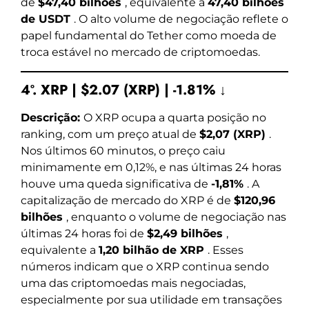
de
$47,40 bilhões
, equivalente a
47,40 bilhões
de USDT
. O alto volume de negociação reflete o
papel fundamental do Tether como moeda de
troca estável no mercado de criptomoedas.
4º. XRP | $2.07 (XRP) | -1.81% ↓
Descrição:
O XRP ocupa a quarta posição no
ranking, com um preço atual de
$2,07 (XRP)
.
Nos últimos 60 minutos, o preço caiu
minimamente em 0,12%, e nas últimas 24 horas
houve uma queda significativa de
-1,81%
. A
capitalização de mercado do XRP é de
$120,96
bilhões
, enquanto o volume de negociação nas
últimas 24 horas foi de
$2,49 bilhões
,
equivalente a
1,20 bilhão de XRP
. Esses
números indicam que o XRP continua sendo
uma das criptomoedas mais negociadas,
especialmente por sua utilidade em transações