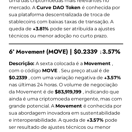
uma das criptomoedas mais relevantes no
mercado. A
Curve DAO Token
é conhecida por
sua plataforma descentralizada de troca de
stablecoins com baixas taxas de transação. A
queda de
↓3.81%
pode ser atribuída a ajustes
técnicos ou menor adoção no curto prazo.
6ª Movement (MOVE) | $0.2339 ↓3.57%
Descrição:
A sexta colocada é a
Movement
,
com o código
MOVE
. Seu preço atual é de
$0.2339
, com uma variação negativa de
↓3.57%
nas últimas 24 horas. O volume de negociação
da Movement é de
$83,919,199
, indicando que
ainda é uma criptomoeda emergente, mas com
grande potencial. A
Movement
é conhecida por
sua abordagem inovadora em sustentabilidade
e interoperabilidade. A queda de
↓3.57%
pode
ser resultado de ajustes técnicos ou menor