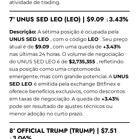
atividade de trading.
7ª UNUS SED LEO (LEO) | $9.09 ↓3.43%
Descrição:
A sétima posição é ocupada pela
UNUS SED LEO
, com o código
LEO
. Seu preço
atual é de
$9.09
, com uma queda de
↓3.43%
nas últimas 24 horas. O volume de negociação
do UNUS SED LEO é de
$2,735,355
, refletindo
sua posição como uma criptomoeda
emergente, mas com grande potencial. A
UNUS
SED LEO
é emitida pela exchange Bitfinex e
oferece benefícios exclusivos, como descontos
em taxas de negociação. A queda de
↓3.43%
pode ser resultado de ajustes técnicos ou
menor adoção no curto prazo.
8ª OFFICIAL TRUMP (TRUMP) | $7.51
↓3.06%