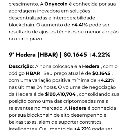
crescimento. A
Onyxcoin
é conhecida por sua
abordagem inovadora em soluções
descentralizadas e interoperabilidade
blockchain. O aumento de
↑4.41%
pode ser
resultado de ajustes técnicos ou menor adoção
no curto prazo.
9ª Hedera (HBAR) | $0.1645 ↑4.22%
Descrição:
A nona colocada é a
Hedera
, com o
código
HBAR
. Seu preço atual é de
$0.1645
,
com uma variação positiva mínima de
↑4.22%
nas últimas 24 horas. O volume de negociação
da Hedera é de
$190,410,704
, consolidando sua
posição como uma das criptomoedas mais
relevantes no mercado. A
Hedera
é conhecida
por sua blockchain de alto desempenho e
baixas taxas, além de suportar contratos
inteligentes. O aumento de
↑4.22%
pode ser