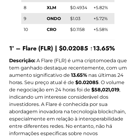
8
XLM
$0.4934
+5.82%
9
ONDO
$1.03
+5.72%
10
CRO
$0.1158
+5.58%
1º – Flare (FLR) | $0.02085 ↑13.65%
Descrição:
A Flare (FLR) é uma criptomoeda que
tem ganhado destaque recentemente, com um
aumento significativo de
13.65%
nas últimas 24
horas. Seu preço atual é de
$0.02085
. O volume
de negociação em 24 horas foi de
$58,021,019
,
indicando um interesse considerável dos
investidores. A Flare é conhecida por sua
abordagem inovadora na tecnologia blockchain,
especialmente em relação à interoperabilidade
entre diferentes redes. No entanto, não há
informações específicas sobre novos