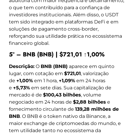
auditoria com maior frequência e detalhamento,
o que tem contribuído para a confiança de
investidores institucionais. Além disso, o USDT
tem sido integrado em plataformas DeFi e em
soluções de pagamento cross-border,
reforçando sua utilidade prática no ecossistema
financeiro global.
5º – BNB (BNB) | $721,01 ↑1,00%
Descrição:
O
BNB (BNB)
aparece em quinto
lugar, com cotação em
$721,01
, valorização
de
↑1,00%
em 1 hora,
↑1,09%
em 24 horas
e
↑5,73%
em sete dias. Sua capitalização de
mercado é de
$100,43 bilhões
, volume
negociado em 24 horas de
$2,88 bilhões
e
fornecimento circulante de
139,28 milhões de
BNB
. O BNB é o token nativo da Binance, a
maior exchange de criptomoedas do mundo, e
tem utilidade tanto no ecossistema da