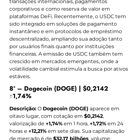
transações internacionais, pagamentos
corporativos e como reserva de valor em
plataformas DeFi. Recentemente, o USDC tem
sido integrado em soluções de pagamento
instantâneo e em protocolos de empréstimo
descentralizado, ampliando sua adoção tanto
por usuários finais quanto por instituições
financeiras. A emissão de USDC também tem
crescido em mercados emergentes, onde a
volatilidade cambial estimula a busca por ativos
estáveis.
8º – Dogecoin (DOGE) | $0,2142
↑1,74%
Descrição:
O
Dogecoin (DOGE)
aparece em
oitavo lugar, com cotação em
$0,2142
,
valorização de
↑1,74%
em 1 hora,
↑1,72%
em 24
horas e
↑12,21%
em sete dias. Sua capitalização
de mercado é de
$32,17 bilhões
, volume