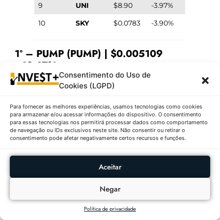
9
UNI
$8.90
-3.97%
10
SKY
$0.0783
-3.90%
1º – PUMP (PUMP) | $0.005109
↓-13.67%
Consentimento do Uso de
Descrição:
A criptomoeda
PUMP
está
Cookies (LGPD)
atualmente no primeiro lugar na lista, com um
Para fornecer as melhores experiências, usamos tecnologias como cookies
preço de
$0.005109
e uma variação negativa
para armazenar e/ou acessar informações do dispositivo. O consentimento
de
↓-13.67%
nas últimas 24 horas. Essa
para essas tecnologias nos permitirá processar dados como comportamento
de navegação ou IDs exclusivos neste site. Não consentir ou retirar o
criptomoeda parece ser menos conhecida no
consentimento pode afetar negativamente certos recursos e funções.
mercado, e informações detalhadas sobre sua
tecnologia ou uso específico são limitadas. No
Aceitar
entanto, sua inclusão na lista sugere que ela
está sendo negociada ativamente, embora com
Negar
uma volatilidade significativa. Investidores
devem estar cientes de que criptomoedas com
Política de privacidade
baixo valor e alta volatilidade podem oferecer