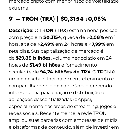
mercado cripto com menor risco de volatilidade
extrema.
9º – TRON (TRX) | $0,3154 ↓0,08%
Descrição:
O
TRON (TRX)
está na nona posição,
com preço em
$0,3154
, queda de
↓0,08%
em 1
hora, alta de
↑2,49%
em 24 horas e
↑7,99%
em
sete dias. Sua capitalização de mercado é
de
$29,88 bilhões
, volume negociado em 24
horas de
$1,49 bilhões
e fornecimento
circulante de
94,74 bilhões de TRX
. O TRON é
uma blockchain focada em entretenimento e
compartilhamento de conteúdo, oferecendo
infraestrutura para criação e distribuição de
aplicações descentralizadas (dApps),
especialmente nas áreas de streaming, jogos e
redes sociais. Recentemente, a rede TRON
ampliou suas parcerias com empresas de mídia
e plataformas de conteúdo, além de investir em