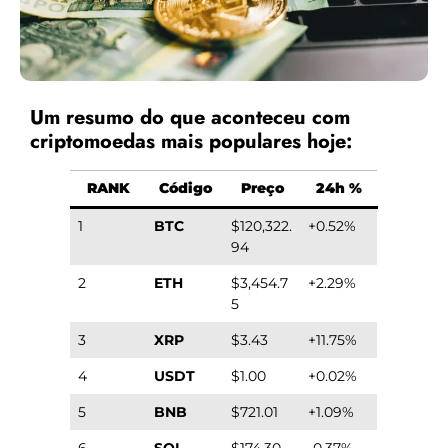
Um resumo do que aconteceu com
criptomoedas mais populares hoje:
RANK
Código
Preço
24h %
1
BTC
$120,322.
+0.52%
94
2
ETH
$3,454.7
+2.29%
5
3
XRP
$3.43
+11.75%
4
USDT
$1.00
+0.02%
5
BNB
$721.01
+1.09%
6
SOL
$174.30
-0.37%