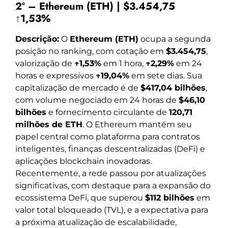
2º – Ethereum (ETH) | $3.454,75
↑1,53%
Descrição:
O
Ethereum (ETH)
ocupa a segunda
posição no ranking, com cotação em
$3.454,75
,
valorização de
↑1,53%
em 1 hora,
↑2,29%
em 24
horas e expressivos
↑19,04%
em sete dias. Sua
capitalização de mercado é de
$417,04 bilhões
,
com volume negociado em 24 horas de
$46,10
bilhões
e fornecimento circulante de
120,71
milhões de ETH
. O Ethereum mantém seu
papel central como plataforma para contratos
inteligentes, finanças descentralizadas (DeFi) e
aplicações blockchain inovadoras.
Recentemente, a rede passou por atualizações
significativas, com destaque para a expansão do
ecossistema DeFi, que superou
$112 bilhões
em
valor total bloqueado (TVL), e a expectativa para
a próxima atualização de escalabilidade,