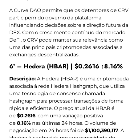
A Curve DAO permite que os detentores de CRV
participem do governo da plataforma,
influenciando decisões sobre a direção futura da
DEX. Com o crescimento contínuo do mercado
DeFi, o CRV pode manter sua relevância como
uma das principais criptomoedas associadas a
exchanges descentralizadas.
6º – Hedera (HBAR) | $0.2616 ↑8.16%
Descrição:
A Hedera (HBAR) é uma criptomoeda
associada à rede Hedera Hashgraph, que utiliza
uma tecnologia de consenso chamada
hashgraph para processar transações de forma
rápida e eficiente. O preço atual da HBAR é
de
$0.2616
, com uma variação positiva
de
8.16%
nas últimas 24 horas. O volume de
negociação em 24 horas foi de
$1,100,390,117
. A
Hedera é conhecida por sua capacidade de