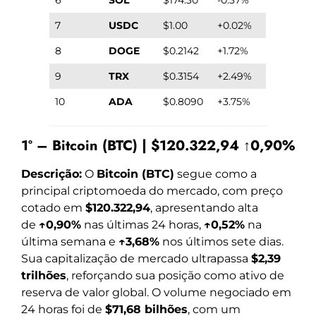
7
USDC
$1.00
+0.02%
8
DOGE
$0.2142
+1.72%
9
TRX
$0.3154
+2.49%
10
ADA
$0.8090
+3.75%
1º – Bitcoin (BTC) | $120.322,94 ↑0,90%
Descrição:
O
Bitcoin (BTC)
segue como a
principal criptomoeda do mercado, com preço
cotado em
$120.322,94
, apresentando alta
de
↑0,90%
nas últimas 24 horas,
↑0,52%
na
última semana e
↑3,68%
nos últimos sete dias.
Sua capitalização de mercado ultrapassa
$2,39
trilhões
, reforçando sua posição como ativo de
reserva de valor global. O volume negociado em
24 horas foi de
$71,68 bilhões
, com um