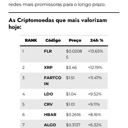
redes mais promissoras para o longo prazo.
As Criptomoedas que mais valorizam
hoje:
RANK
Código
Preço
24h %
1
FLR
$0.0208
+13.65%
5
2
XRP
$3.46
+12.19%
3
FARTCO
$1.51
+11.47%
IN
4
LDO
$1.04
+9.52%
5
CRV
$1.01
+9.11%
6
HBAR
$0.2616
+8.16%
7
ALGO
$0.3137
+6.32%