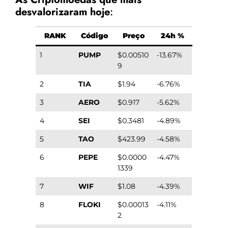
desvalorizaram hoje
:
RANK
Código
Preço
24h %
1
PUMP
$0.00510
-13.67%
9
2
TIA
$1.94
-6.76%
3
AERO
$0.917
-5.62%
4
SEI
$0.3481
-4.89%
5
TAO
$423.99
-4.58%
6
PEPE
$0.0000
-4.47%
1339
7
WIF
$1.08
-4.39%
8
FLOKI
$0.00013
-4.11%
2