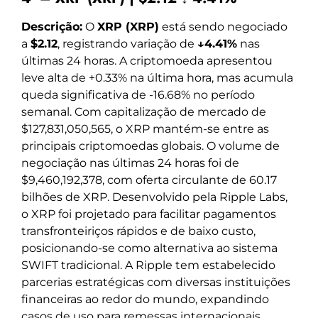
Descrição:
O
XRP (XRP)
está sendo negociado
a
$2.12
, registrando variação de
↓4.41%
nas
últimas 24 horas. A criptomoeda apresentou
leve alta de +0.33% na última hora, mas acumula
queda significativa de -16.68% no período
semanal. Com capitalização de mercado de
$127,831,050,565, o XRP mantém-se entre as
principais criptomoedas globais. O volume de
negociação nas últimas 24 horas foi de
$9,460,192,378, com oferta circulante de 60.17
bilhões de XRP. Desenvolvido pela Ripple Labs,
o XRP foi projetado para facilitar pagamentos
transfronteiriços rápidos e de baixo custo,
posicionando-se como alternativa ao sistema
SWIFT tradicional. A Ripple tem estabelecido
parcerias estratégicas com diversas instituições
financeiras ao redor do mundo, expandindo
casos de uso para remessas internacionais.