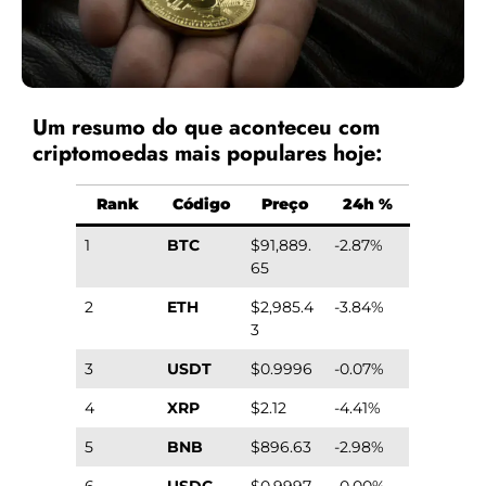
Um resumo do que aconteceu com
criptomoedas mais populares hoje:
Rank
Código
Preço
24h %
1
BTC
$91,889.
-2.87%
65
2
ETH
$2,985.4
-3.84%
3
3
USDT
$0.9996
-0.07%
4
XRP
$2.12
-4.41%
5
BNB
$896.63
-2.98%
6
USDC
$0.9997
-0.00%