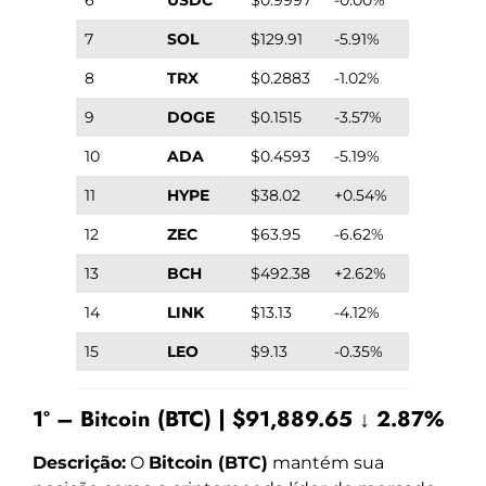
7
SOL
$129.91
-5.91%
8
TRX
$0.2883
-1.02%
9
DOGE
$0.1515
-3.57%
10
ADA
$0.4593
-5.19%
11
HYPE
$38.02
+0.54%
12
ZEC
$63.95
-6.62%
13
BCH
$492.38
+2.62%
14
LINK
$13.13
-4.12%
15
LEO
$9.13
-0.35%
1º – Bitcoin (BTC) | $91,889.65 ↓ 2.87%
Descrição:
O
Bitcoin (BTC)
mantém sua