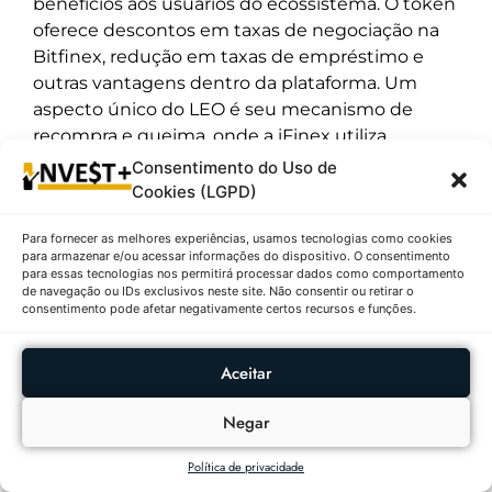
benefícios aos usuários do ecossistema. O token
oferece descontos em taxas de negociação na
Bitfinex, redução em taxas de empréstimo e
outras vantagens dentro da plataforma. Um
aspecto único do LEO é seu mecanismo de
recompra e queima, onde a iFinex utiliza
mensalmente pelo menos 27% de suas receitas
Consentimento do Uso de
consolidadas para recomprar tokens do
Cookies (LGPD)
mercado, reduzindo gradualmente a oferta total.
Para fornecer as melhores experiências, usamos tecnologias como cookies
Este modelo deflacionário tem contribuído para
para armazenar e/ou acessar informações do dispositivo. O consentimento
a estabilidade de preço do token ao longo do
para essas tecnologias nos permitirá processar dados como comportamento
de navegação ou IDs exclusivos neste site. Não consentir ou retirar o
tempo. O LEO também oferece utilidade no
consentimento pode afetar negativamente certos recursos e funções.
ecossistema mais amplo da iFinex, incluindo
benefícios em outras plataformas e serviços.
Aceitar
Recentemente, a Bitfinex tem expandido seus
serviços e produtos, potencialmente
Negar
aumentando a utilidade do token LEO. A baixa
volatilidade e modelo econômico único tornam
Política de privacidade
o LEO atrativo para holders de longo prazo que