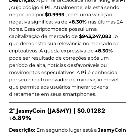
Descrição:
A primeira colocada no ranking é a
Pi
, cujo código é
PI
. Atualmente, ela está sendo
negociada por
$0.9993
, com uma variação
negativa significativa de
↓8.30%
nas últimas 24
horas. Essa criptomoeda possui uma
capitalização de mercado de
$943,247,082
, o
que demonstra sua relevância no mercado de
criptoativos. A queda expressiva de
↓8.30%
pode ser resultado de correções após um
período de alta, notícias desfavoráveis ou
movimentos especulativos. A
Pi
é conhecida
por seu projeto inovador de mineração móvel,
que permite aos usuários minerar tokens
diretamente em seus smartphones.
2ª JasmyCoin (JASMY) | $0.01282
↓6.89%
Descrição:
Em segundo lugar está a
JasmyCoin