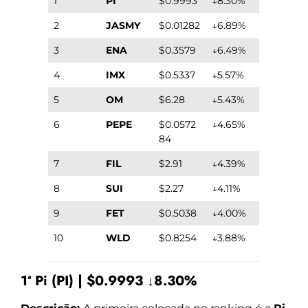
1
PI
$0.9993
↓8.30%
2
JASMY
$0.01282
↓6.89%
3
ENA
$0.3579
↓6.49%
4
IMX
$0.5337
↓5.57%
5
OM
$6.28
↓5.43%
6
PEPE
$0.0572
↓4.65%
84
7
FIL
$2.91
↓4.39%
8
SUI
$2.27
↓4.11%
9
FET
$0.5038
↓4.00%
10
WLD
$0.8254
↓3.88%
1ª Pi (PI) | $0.9993 ↓8.30%