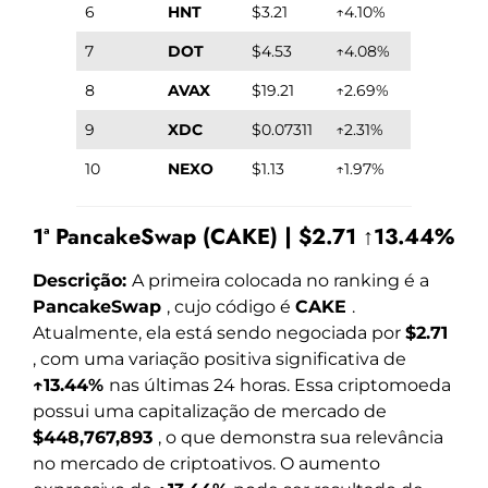
6
HNT
$3.21
↑4.10%
7
DOT
$4.53
↑4.08%
8
AVAX
$19.21
↑2.69%
9
XDC
$0.07311
↑2.31%
10
NEXO
$1.13
↑1.97%
1ª PancakeSwap (CAKE) | $2.71 ↑13.44%
Descrição:
A primeira colocada no ranking é a
PancakeSwap
, cujo código é
CAKE
.
Atualmente, ela está sendo negociada por
$2.71
, com uma variação positiva significativa de
↑13.44%
nas últimas 24 horas. Essa criptomoeda
possui uma capitalização de mercado de
$448,767,893
, o que demonstra sua relevância
no mercado de criptoativos. O aumento