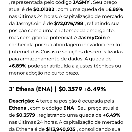
, representada pelo código
JASMY
. Seu preço
atual é de
$0.01282
, com uma queda de
↓6.89%
nas últimas 24 horas. A capitalização de mercado
da JasmyCoin é de
$72,076,798
, refletindo sua
posição como uma criptomoeda emergente,
mas com grande potencial. A
JasmyCoin
é
conhecida por sua abordagem inovadora em IoT
(Internet das Coisas) e soluções descentralizadas
para armazenamento de dados. A queda de
↓6.89%
pode ser atribuída a ajustes técnicos ou
menor adoção no curto prazo.
3ª Ethena (ENA) | $0.3579 ↓6.49%
Descrição:
A terceira posição é ocupada pela
Ethena
, com o código
ENA
. Seu preço atual é
de
$0.3579
, registrando uma queda de
↓6.49%
nas últimas 24 horas. A capitalização de mercado
da Ethena é de
$113,940,935
, consolidando sua