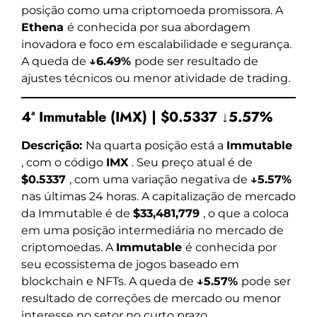
posição como uma criptomoeda promissora. A
Ethena
é conhecida por sua abordagem
inovadora e foco em escalabilidade e segurança.
A queda de
↓6.49%
pode ser resultado de
ajustes técnicos ou menor atividade de trading.
4ª Immutable (IMX) | $0.5337 ↓5.57%
Descrição:
Na quarta posição está a
Immutable
, com o código
IMX
. Seu preço atual é de
$0.5337
, com uma variação negativa de
↓5.57%
nas últimas 24 horas. A capitalização de mercado
da Immutable é de
$33,481,779
, o que a coloca
em uma posição intermediária no mercado de
criptomoedas. A
Immutable
é conhecida por
seu ecossistema de jogos baseado em
blockchain e NFTs. A queda de
↓5.57%
pode ser
resultado de correções de mercado ou menor
interesse no setor no curto prazo.