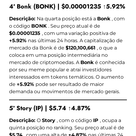
4ª Bonk (BONK) | $0.00001235 ↑5.92%
Descrição:
Na quarta posição está a
Bonk
, com
o código
BONK
. Seu preço atual é de
$0.00001235
, com uma variação positiva de
↑5.92%
nas últimas 24 horas. A capitalização de
mercado da Bonk é de
$120,100,661
, o que a
coloca em uma posição intermediária no
mercado de criptomoedas. A
Bonk
é conhecida
por seu meme popular e atrai investidores
interessados em tokens temáticos. O aumento
de
↑5.92%
pode ser resultado de maior
demanda ou movimentos de mercado gerais.
5ª Story (IP) | $5.74 ↑4.87%
Descrição:
O
Story
, com o código
IP
, ocupa a
quinta posição no ranking. Seu preço atual é de
$5.74
, com uma alta de
↑4.87%
nas últimas 24