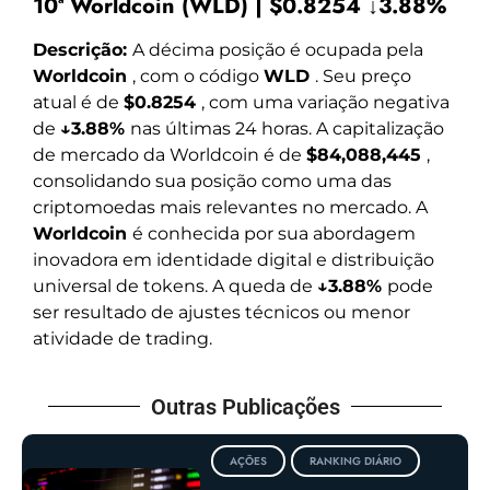
10ª Worldcoin (WLD) | $0.8254 ↓3.88%
Descrição:
A décima posição é ocupada pela
Worldcoin
, com o código
WLD
. Seu preço
atual é de
$0.8254
, com uma variação negativa
de
↓3.88%
nas últimas 24 horas. A capitalização
de mercado da Worldcoin é de
$84,088,445
,
consolidando sua posição como uma das
criptomoedas mais relevantes no mercado. A
Worldcoin
é conhecida por sua abordagem
inovadora em identidade digital e distribuição
universal de tokens. A queda de
↓3.88%
pode
ser resultado de ajustes técnicos ou menor
atividade de trading.
Outras Publicações
AÇÕES
RANKING DIÁRIO