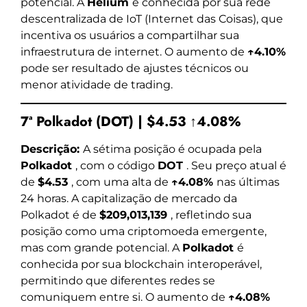
potencial. A
Helium
é conhecida por sua rede
descentralizada de IoT (Internet das Coisas), que
incentiva os usuários a compartilhar sua
infraestrutura de internet. O aumento de
↑4.10%
pode ser resultado de ajustes técnicos ou
menor atividade de trading.
7ª Polkadot (DOT) | $4.53 ↑4.08%
Descrição:
A sétima posição é ocupada pela
Polkadot
, com o código
DOT
. Seu preço atual é
de
$4.53
, com uma alta de
↑4.08%
nas últimas
24 horas. A capitalização de mercado da
Polkadot é de
$209,013,139
, refletindo sua
posição como uma criptomoeda emergente,
mas com grande potencial. A
Polkadot
é
conhecida por sua blockchain interoperável,
permitindo que diferentes redes se
comuniquem entre si. O aumento de
↑4.08%