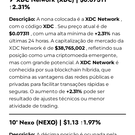
↑2.31%
Descrição:
A nona colocada é a
XDC Network
,
com o código
XDC
. Seu preço atual é de
$0.07311
, com uma alta mínima de
↑2.31%
nas
últimas 24 horas. A capitalização de mercado da
XDC Network é de
$38,765,002
, refletindo sua
posição como uma criptomoeda emergente,
mas com grande potencial. A
XDC Network
é
conhecida por sua blockchain híbrida, que
combina as vantagens das redes públicas e
privadas para facilitar transações rápidas e
seguras. O aumento de
↑2.31%
pode ser
resultado de ajustes técnicos ou menor
atividade de trading.
10ª Nexo (NEXO) | $1.13 ↑1.97%
Descrição:
A décima posição é ocupada pela