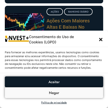
AÇÕES
RANKING DIÁRIO
Ações Com Maiores
Altas E Baixas No
IBOVESPA Em
Consentimento do Uso de
04/08/2026
Cookies (LGPD)
Para fornecer as melhores experiências, usamos tecnologias como cookies
FUNDOS
RANKING
para armazenar e/ou acessar informações do dispositivo. O consentimento
IMOBILIÁRIOS
DIÁRIO
para essas tecnologias nos permitirá processar dados como comportamento
de navegação ou IDs exclusivos neste site. Não consentir ou retirar o
Fundos Imobiliários Com
consentimento pode afetar negativamente certos recursos e funções.
Maiores Altas E Baixas
Em 04/08/2026
Aceitar
Negar
Política de privacidade