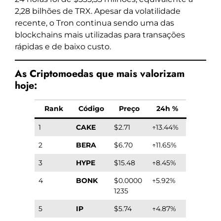
2,28 bilhões de TRX. Apesar da volatilidade
recente, o Tron continua sendo uma das
blockchains mais utilizadas para transações
rápidas e de baixo custo.
As Criptomoedas que mais valorizam
hoje:
Rank
Código
Preço
24h %
1
CAKE
$2.71
↑13.44%
2
BERA
$6.70
↑11.65%
3
HYPE
$15.48
↑8.45%
4
BONK
$0.0000
↑5.92%
1235
5
IP
$5.74
↑4.87%