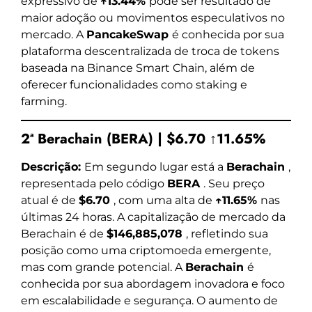
expressivo de
↑13.44%
pode ser resultado de
maior adoção ou movimentos especulativos no
mercado. A
PancakeSwap
é conhecida por sua
plataforma descentralizada de troca de tokens
baseada na Binance Smart Chain, além de
oferecer funcionalidades como staking e
farming.
2ª Berachain (BERA) | $6.70 ↑11.65%
Descrição:
Em segundo lugar está a
Berachain
,
representada pelo código
BERA
. Seu preço
atual é de
$6.70
, com uma alta de
↑11.65%
nas
últimas 24 horas. A capitalização de mercado da
Berachain é de
$146,885,078
, refletindo sua
posição como uma criptomoeda emergente,
mas com grande potencial. A
Berachain
é
conhecida por sua abordagem inovadora e foco
em escalabilidade e segurança. O aumento de