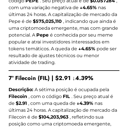
código
PEPE
. Seu preço atual é de
$0.057284
,
com uma variação negativa de
↓4.65%
nas
últimas 24 horas. A capitalização de mercado da
Pepe é de
$575,025,110
, indicando que ainda é
uma criptomoeda emergente, mas com grande
potencial. A
Pepe
é conhecida por seu meme
popular e atrai investidores interessados em
tokens temáticos. A queda de
↓4.65%
pode ser
resultado de ajustes técnicos ou menor
atividade de trading.
7ª Filecoin (FIL) | $2.91 ↓4.39%
Descrição:
A sétima posição é ocupada pela
Filecoin
, com o código
FIL
. Seu preço atual é
de
$2.91
, com uma queda de
↓4.39%
nas
últimas 24 horas. A capitalização de mercado da
Filecoin é de
$104,203,963
, refletindo sua
posição como uma criptomoeda emergente,