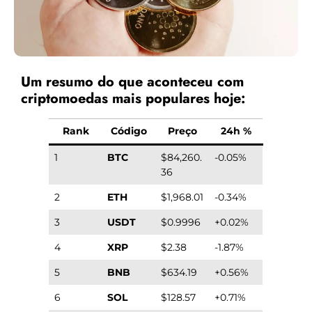
Um resumo do que aconteceu com
criptomoedas mais populares hoje:
Rank
Código
Preço
24h %
1
BTC
$84,260.
-0.05%
36
2
ETH
$1,968.01
-0.34%
3
USDT
$0.9996
+0.02%
4
XRP
$2.38
-1.87%
5
BNB
$634.19
+0.56%
6
SOL
$128.57
+0.71%