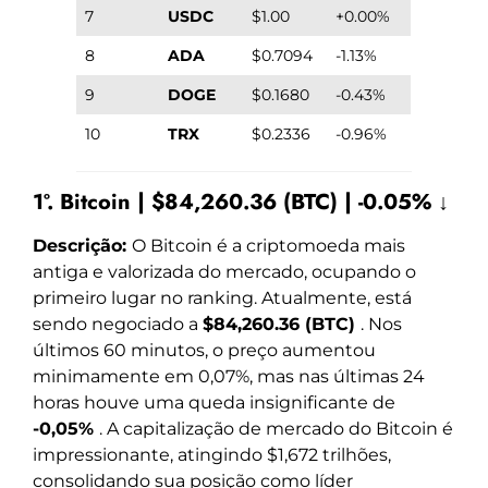
7
USDC
$1.00
+0.00%
8
ADA
$0.7094
-1.13%
9
DOGE
$0.1680
-0.43%
10
TRX
$0.2336
-0.96%
1º. Bitcoin | $84,260.36 (BTC) | -0.05% ↓
Descrição:
O Bitcoin é a criptomoeda mais
antiga e valorizada do mercado, ocupando o
primeiro lugar no ranking. Atualmente, está
sendo negociado a
$84,260.36 (BTC)
. Nos
últimos 60 minutos, o preço aumentou
minimamente em 0,07%, mas nas últimas 24
horas houve uma queda insignificante de
-0,05%
. A capitalização de mercado do Bitcoin é
impressionante, atingindo $1,672 trilhões,
consolidando sua posição como líder