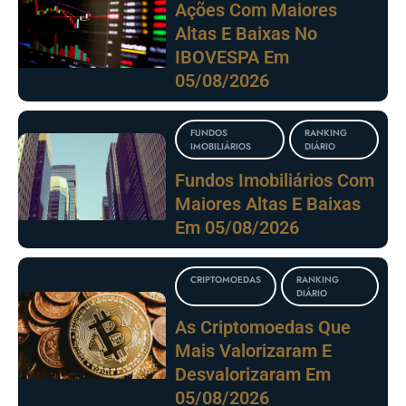
Ações Com Maiores
Altas E Baixas No
IBOVESPA Em
05/08/2026
FUNDOS
RANKING
IMOBILIÁRIOS
DIÁRIO
Fundos Imobiliários Com
Maiores Altas E Baixas
Em 05/08/2026
CRIPTOMOEDAS
RANKING
DIÁRIO
As Criptomoedas Que
Mais Valorizaram E
Desvalorizaram Em
05/08/2026