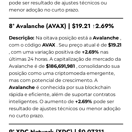
pode ser resultado de ajustes técnicos ou
menor adoção no curto prazo.
8ª Avalanche (AVAX) | $19.21 ↑2.69%
Descrição:
Na oitava posição está a
Avalanche
,
com o código
AVAX
. Seu preço atual é de
$19.21
, com uma variação positiva de
↑2.69%
nas
últimas 24 horas. A capitalização de mercado da
Avalanche é de
$186,691,981
, consolidando sua
posição como uma criptomoeda emergente,
mas com potencial de crescimento. A
Avalanche
é conhecida por sua blockchain
rápida e eficiente, além de suportar contratos
inteligentes. O aumento de
↑2.69%
pode ser
resultado de ajustes técnicos ou menor adoção
no curto prazo.
9ª XDC Network (XDC) | $0.07311