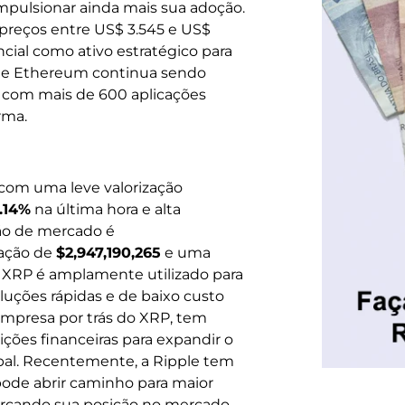
impulsionar ainda mais sua adoção.
preços entre US$ 3.545 e US$
cial como ativo estratégico para
rede Ethereum continua sendo
 com mais de 600 aplicações
rma.
 com uma leve valorização
.14%
na última hora e alta
ção de mercado é
ação de
$2,947,190,265
e uma
O XRP é amplamente utilizado para
luções rápidas e de baixo custo
 empresa por trás do XRP, tem
ições financeiras para expandir o
bal. Recentemente, a Ripple tem
pode abrir caminho para maior
forçando sua posição no mercado