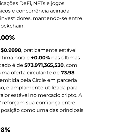
cações DeFi, NFTs e jogos
icos e concorrência acirrada,
 investidores, mantendo-se entre
lockchain.
0.00%
a
$0.9998
, praticamente estável
ltima hora e
+0.00%
nas últimas
rcado é de
$73,971,365,530
, com
uma oferta circulante de
73.98
emitida pela Circle em parceria
o, e amplamente utilizada para
lor estável no mercado cripto. A
C reforçam sua confiança entre
a posição como uma das principais
.98%