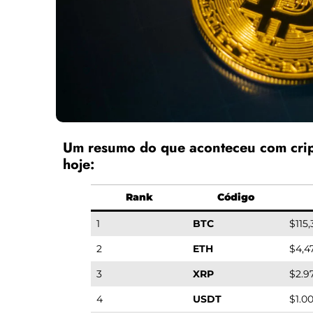
Um resumo do que aconteceu com cri
hoje:
Rank
Código
1
BTC
$115
2
ETH
$4,4
3
XRP
$2.9
4
USDT
$1.0