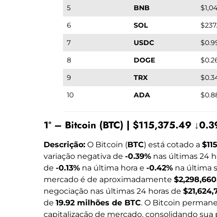
5
BNB
$1,0
6
SOL
$237
7
USDC
$0.9
8
DOGE
$0.2
9
TRX
$0.3
10
ADA
$0.8
1º – Bitcoin (BTC) | $115,375.49 ↓0.
Descrição:
O Bitcoin (
BTC
) está cotado a
$11
variação negativa de
-0.39%
nas últimas 24 
de
-0.13%
na última hora e
-0.42%
na última 
mercado é de aproximadamente
$2,298,660
negociação nas últimas 24 horas de
$21,624,
de
19.92 milhões de BTC
. O Bitcoin perman
capitalização de mercado, consolidando sua 