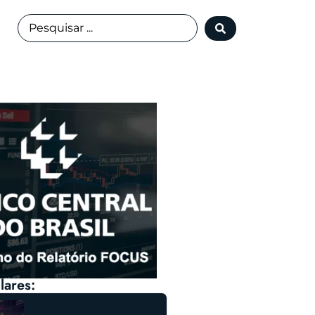
lares: