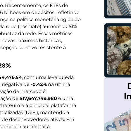
pto. Recentemente, os ETFs de
6 bilhões em depósitos, refletindo
nça na política monetária rígida do
da rede (hashrate) aumentou 51%
bustez da rede. Essas métricas
r novas máximas históricas,
cepção de ativo resistente à
.28%
$4,476.54
, com uma leve queda
o negativa de
-0.42%
na última
ização de mercado é
iação de
$17,647,749,980
e uma
Ethereum é a principal plataforma
ntralizadas (DeFi), mantendo a
o de desenvolvedores ativos. Em
 prometem aumentar a