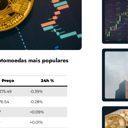
ptomoedas mais populares
Preço
24h %
,375.49
-0.39%
76.54
-0.28%
7
+0.09%
0
+0.01%