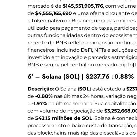
mercado é de
$145,551,905,176
, com volume
de
$4,555,165,690
e uma oferta circulante d
o token nativo da Binance, uma das maiore
utilizado para pagamento de taxas, partici
outras funcionalidades dentro do ecossist
recente do BNB reflete a expansão contínua
financeiros, incluindo DeFi, NFTs e soluções
investido em inovação e parcerias estratégica
BNB e seu papel central no mercado cripto[1]
6º – Solana (SOL) | $237.76 ↓0.88%
Descrição:
O Solana (
SOL
) está cotado a
$237
de
-0.88%
nas últimas 24 horas, variação ne
e
-1.97%
na última semana. Sua capitalizaçã
com volume de negociação de
$3,252,668,0
de
543.15 milhões de SOL
. Solana é conheci
processamento e baixo custo de transação, c
das blockchains mais rápidas e escaláveis d