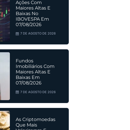
Ações Com
Maiores Altas E
Baixas No
IBOVESPA Em
07/08/2026
7 DE AGOSTO DE 2026
Fundos
Imobiliários Com
Maiores Altas E
Baixas Em
07/08/2026
7 DE AGOSTO DE 2026
As Criptomoedas
Que Mais