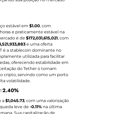
ço estável em
$1.00
, com
horas e praticamente estável na
 mercado é de
$172,031,615,021
, com
,521,933,883
e uma oferta
T é a stablecoin dominante no
lamente utilizada para facilitar
oedas, oferecendo estabilidade em
aceitação do Tether o tornam
do cripto, servindo como um porto
a volatilidade.
3 ↑2.40%
o a
$1,045.73
, com uma valorização
, queda leve de
-0.11%
na última
mana. Sua capitalização de