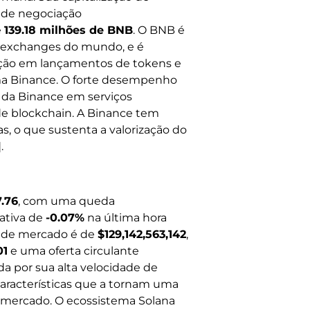
 de negociação
e
139.18 milhões de BNB
. O BNB é
s exchanges do mundo, e é
pação em lançamentos de tokens e
ema Binance. O forte desempenho
 da Binance em serviços
 de blockchain. A Binance tem
s, o que sustenta a valorização do
.
.76
, com uma queda
gativa de
-0.07%
na última hora
o de mercado é de
$129,142,563,142
,
01
e uma oferta circulante
da por sua alta velocidade de
aracterísticas que a tornam uma
o mercado. O ecossistema Solana