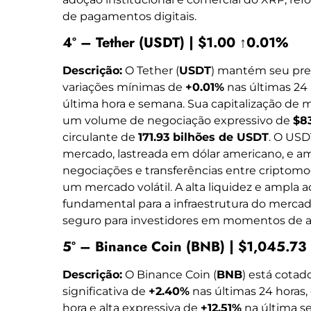
de pagamentos digitais.
4º – Tether (USDT) | $1.00 ↑0.01%
Descrição:
O Tether (
USDT
) mantém seu pre
variações mínimas de
+0.01%
nas últimas 24 
última hora e semana. Sua capitalização de
um volume de negociação expressivo de
$83
circulante de
171.93 bilhões de USDT
. O USD
mercado, lastreada em dólar americano, e amp
negociações e transferências entre criptom
um mercado volátil. A alta liquidez e ampla 
fundamental para a infraestrutura do merca
seguro para investidores em momentos de alt
5º – Binance Coin (BNB) | $1,045.7
Descrição:
O Binance Coin (
BNB
) está cotad
significativa de
+2.40%
nas últimas 24 horas
hora e alta expressiva de
+12.51%
na última se