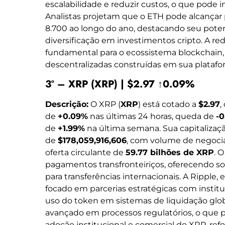
escalabilidade e reduzir custos, o que pode 
Analistas projetam que o ETH pode alcançar 
8.700 ao longo do ano, destacando seu poten
diversificação em investimentos cripto. A 
fundamental para o ecossistema blockchain,
descentralizadas construídas em sua platafo
3º – XRP (XRP) | $2.97 ↑0.09%
Descrição:
O XRP (
XRP
) está cotado a
$2.97
,
de
+0.09%
nas últimas 24 horas, queda de
-0
de
+1.99%
na última semana. Sua capitaliza
de
$178,059,916,606
, com volume de negoci
oferta circulante de
59.77 bilhões de XRP
. 
pagamentos transfronteiriços, oferecendo so
para transferências internacionais. A Ripple,
focado em parcerias estratégicas com institu
uso do token em sistemas de liquidação glo
avançado em processos regulatórios, o que 
adoção institucional e comercial do XRP, re