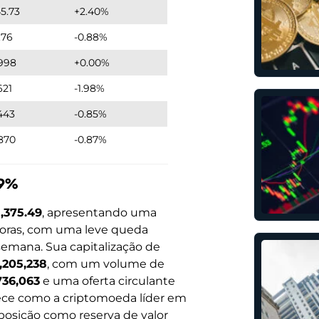
45.73
+2.40%
.76
-0.88%
998
+0.00%
621
-1.98%
443
-0.85%
870
-0.87%
39%
5,375.49
, apresentando uma
horas, com uma leve queda
semana. Sua capitalização de
,205,238
, com um volume de
736,063
e uma oferta circulante
ece como a criptomoeda líder em
posição como reserva de valor