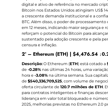
digital e ativo de referência no mercado cri
Bitcoin nos Estados Unidos atingiram US$ 14
a crescente demanda institucional e a confia
BTC. Além disso, o poder de processamento 
em 12 meses, indicando maior segurança e ro
reforçam o potencial do Bitcoin para alcança
sustentado pela adoção crescente e pela per
censura e inflação.
2º – Ethereum (ETH) | $4,476.54 ↓0
Descrição:
O Ethereum (
ETH
) está cotado a
de
-0.28%
nas últimas 24 horas, uma variaçã
hora e
-3.08%
na última semana. Sua capital
de
$540,336,709,525
, com volume de negoc
oferta circulante de
120.7 milhões de ETH
. 
para contratos inteligentes e finanças desce
liderança em valor total bloqueado e númer
2025, melhorias previstas no Ethereum 2.0