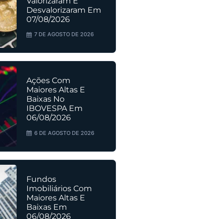
Valorizaram E
Desvalorizaram Em
07/08/2026
7 DE AGOSTO DE 2026
Ações Com
Maiores Altas E
Baixas No
IBOVESPA Em
06/08/2026
6 DE AGOSTO DE 2026
Fundos
Imobiliários Com
Maiores Altas E
Baixas Em
06/08/2026