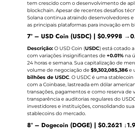
tem crescido com o desenvolvimento de apli
blockchain. Apesar de recentes desafios técn
Solana continua atraindo desenvolvedores e
as principais plataformas para inovação em b
7º – USD Coin (USDC) | $0.9998 →
Descrição:
O USD Coin (
USDC
) está cotado 
com variações insignificantes de
+0.01%
na ú
24 horas e semana. Sua capitalização de me
volume de negociação de
$9,302,085,386
e 
bilhões de USDC
. O USDC é uma stablecoin 
com a Coinbase, lastreada em dólar american
transações, pagamentos e como reserva de va
transparência e auditorias regulares do USD
investidores e instituições, consolidando su
stablecoins do mercado.
8º – Dogecoin (DOGE) | $0.2621 ↓1