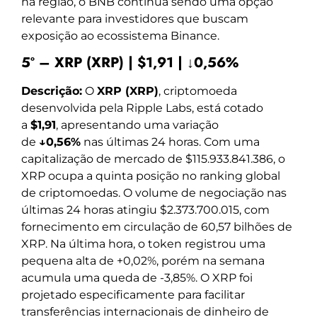
na região, o BNB continua sendo uma opção
relevante para investidores que buscam
exposição ao ecossistema Binance.
5º – XRP (XRP) | $1,91 | ↓0,56%
Descrição:
O
XRP (XRP)
, criptomoeda
desenvolvida pela Ripple Labs, está cotado
a
$1,91
, apresentando uma variação
de
↓0,56%
nas últimas 24 horas. Com uma
capitalização de mercado de $115.933.841.386, o
XRP ocupa a quinta posição no ranking global
de criptomoedas. O volume de negociação nas
últimas 24 horas atingiu $2.373.700.015, com
fornecimento em circulação de 60,57 bilhões de
XRP. Na última hora, o token registrou uma
pequena alta de +0,02%, porém na semana
acumula uma queda de -3,85%. O XRP foi
projetado especificamente para facilitar
transferências internacionais de dinheiro de