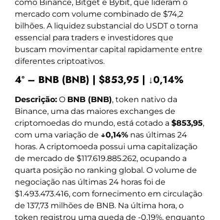
como Binance, Bitget e Bybit, que lideram o
mercado com volume combinado de $74,2
bilhões. A liquidez substancial do USDT o torna
essencial para traders e investidores que
buscam movimentar capital rapidamente entre
diferentes criptoativos.
4º – BNB (BNB) | $853,95 | ↓0,14%
Descrição:
O
BNB (BNB)
, token nativo da
Binance, uma das maiores exchanges de
criptomoedas do mundo, está cotado a
$853,95
,
com uma variação de
↓0,14%
nas últimas 24
horas. A criptomoeda possui uma capitalização
de mercado de $117.619.885.262, ocupando a
quarta posição no ranking global. O volume de
negociação nas últimas 24 horas foi de
$1.493.473.416, com fornecimento em circulação
de 137,73 milhões de BNB. Na última hora, o
token registrou uma queda de -0,19%, enquanto