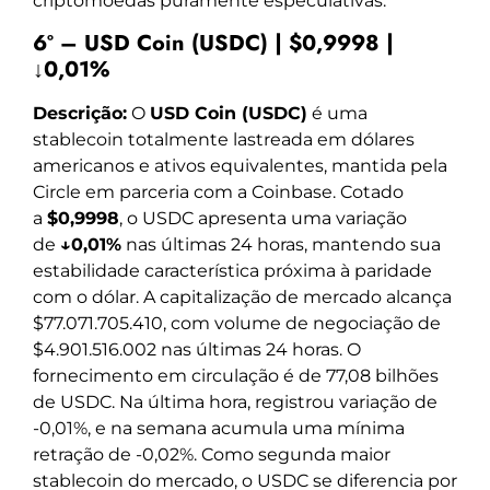
criptomoedas puramente especulativas.
6º – USD Coin (USDC) | $0,9998 |
↓0,01%
Descrição:
O
USD Coin (USDC)
é uma
stablecoin totalmente lastreada em dólares
americanos e ativos equivalentes, mantida pela
Circle em parceria com a Coinbase. Cotado
a
$0,9998
, o USDC apresenta uma variação
de
↓0,01%
nas últimas 24 horas, mantendo sua
estabilidade característica próxima à paridade
com o dólar. A capitalização de mercado alcança
$77.071.705.410, com volume de negociação de
$4.901.516.002 nas últimas 24 horas. O
fornecimento em circulação é de 77,08 bilhões
de USDC. Na última hora, registrou variação de
-0,01%, e na semana acumula uma mínima
retração de -0,02%. Como segunda maior
stablecoin do mercado, o USDC se diferencia por