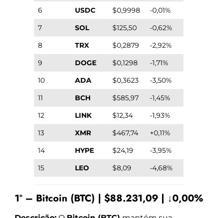
6
USDC
$0,9998
-0,01%
7
SOL
$125,50
-0,62%
8
TRX
$0,2879
-2,92%
9
DOGE
$0,1298
-1,71%
10
ADA
$0,3623
-3,50%
11
BCH
$585,97
-1,45%
12
LINK
$12,34
-1,93%
13
XMR
$467,74
+0,11%
14
HYPE
$24,19
-3,95%
15
LEO
$8,09
-4,68%
1º – Bitcoin (BTC) | $88.231,09 | ↓0,00%
Descrição:
O
Bitcoin (BTC)
mantém sua