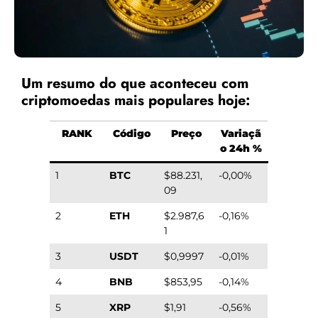
Um resumo do que aconteceu com
criptomoedas mais populares hoje:
RANK
Código
Preço
Variaçã
o 24h %
1
BTC
$88.231,
-0,00%
09
2
ETH
$2.987,6
-0,16%
1
3
USDT
$0,9997
-0,01%
4
BNB
$853,95
-0,14%
5
XRP
$1,91
-0,56%