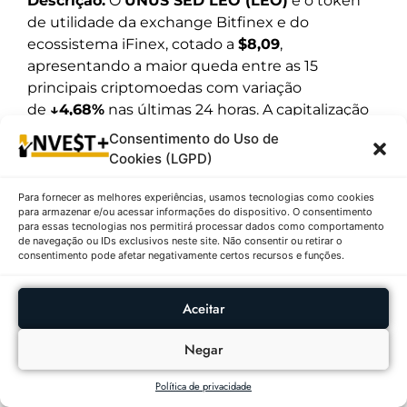
Descrição:
O
UNUS SED LEO (LEO)
é o token
de utilidade da exchange Bitfinex e do
ecossistema iFinex, cotado a
$8,09
,
apresentando a maior queda entre as 15
principais criptomoedas com variação
de
↓4,68%
nas últimas 24 horas. A capitalização
de mercado é de $7.462.630.981, com volume de
Consentimento do Uso de
negociação extremamente baixo de apenas
Cookies (LGPD)
$3.262.206 nas últimas 24 horas, o menor entre
todas as criptomoedas listadas. O fornecimento
Para fornecer as melhores experiências, usamos tecnologias como cookies
para armazenar e/ou acessar informações do dispositivo. O consentimento
em circulação alcança 921,83 milhões de LEO. Na
para essas tecnologias nos permitirá processar dados como comportamento
última hora, o token registrou queda de -0,96%,
de navegação ou IDs exclusivos neste site. Não consentir ou retirar o
consentimento pode afetar negativamente certos recursos e funções.
e na semana acumula retração substancial de
-11,47%. O LEO foi lançado pela iFinex em 2019
com o objetivo de fornecer benefícios aos
Aceitar
usuários do ecossistema Bitfinex, incluindo
Negar
descontos em taxas de negociação e acesso a
funcionalidades premium. O token possui
Política de privacidade
mecanismo de recompra e queima (buyback