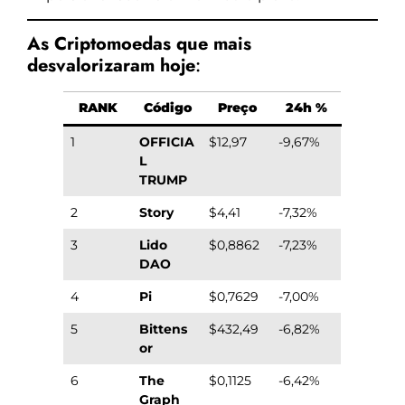
As Criptomoedas que mais
desvalorizaram hoje
:
RANK
Código
Preço
24h %
1
OFFICIA
$12,97
-9,67%
L
TRUMP
2
Story
$4,41
-7,32%
3
Lido
$0,8862
-7,23%
DAO
4
Pi
$0,7629
-7,00%
5
Bittens
$432,49
-6,82%
or
6
The
$0,1125
-6,42%
Graph