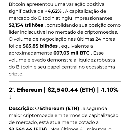
Bitcoin apresentou uma variação positiva
significativa de
+4,62%
. A capitalização de
mercado do Bitcoin atingiu impressionantes
$2,154 trilhões
, consolidando sua posição como
líder indiscutível no mercado de criptomoedas.
O volume de negociação nas últimas 24 horas
foi de
$65,85 bilhões
, equivalente a
aproximadamente
607,03 mil BTC
. Esse
volume elevado demonstra a liquidez robusta
do Bitcoin e seu papel central no ecossistema
cripto.
2º. Ethereum | $2,540.44 (ETH) | -1.10%
↓
Descrição:
O
Ethereum (ETH)
, a segunda
maior criptomoeda em termos de capitalização
de mercado, está atualmente cotado a
$2,540.44 (ETH)
. Nos últimos 60 minutos, o