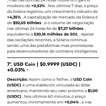
, mas nas últimas 24 horas houve um ganho
modesto de
+0,52%
. Nos últimos 7 dias, o preço
da Solana registrou um crescimento robusto de
+4,35%
. A capitalização de mercado da Solana é
de
$92,05 bilhões
, e o volume de negociação
nas últimas 24 horas foi de
$7,27 bilhões
,
equivalente a
520,16 milhões de SOL
. Apesar
das oscilações recentes, a Solana continua
sendo uma das plataformas mais promissoras
para desenvolvedores de contratos inteligentes.
7º. USD Coin | $0.9999 (USDC) |
+0.03% ↑
Descrição:
Assim como o Tether, o
USD Coin
(USDC)
é uma stablecoin vinculada ao dólar
americano, mantendo seu valor próximo a
$1,00
(USDC)
. Nos últimos 60 minutos, o preço
aumentou minimamente em
+0,04%
, e nas