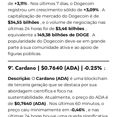
de
+3,11%
. Nos últimos 7 dias, o Dogecoin
registrou um crescimento sólido de
+3,09%
. A
capitalização de mercado do Dogecoin é de
$34,55 bilhões
, e o volume de negociação nas
últimas 24 horas foi de
$3,46 bilhões
,
equivalente a
149,38 bilhões de DOGE
. A
popularidade do Dogecoin deve-se em grande
parte à sua comunidade ativa e ao apoio de
figuras públicas.
9º. Cardano | $0.7640 (ADA) | -0.25% ↓
Descrição:
O
Cardano (ADA)
é uma blockchain
de terceira geração que se destaca por sua
abordagem científica e foco na
sustentabilidade. Atualmente, o preço do ADA é
de
$0,7640 (ADA)
. Nos últimos 60 minutos, o
preço caiu minimamente em
-0,46%
, e nas
últimas 24 horas houve uma queda significativa