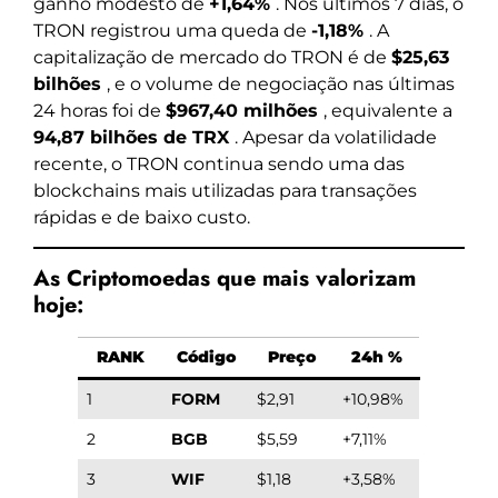
ganho modesto de
+1,64%
. Nos últimos 7 dias, o
TRON registrou uma queda de
-1,18%
. A
capitalização de mercado do TRON é de
$25,63
bilhões
, e o volume de negociação nas últimas
24 horas foi de
$967,40 milhões
, equivalente a
94,87 bilhões de TRX
. Apesar da volatilidade
recente, o TRON continua sendo uma das
blockchains mais utilizadas para transações
rápidas e de baixo custo.
As Criptomoedas que mais valorizam
hoje:
RANK
Código
Preço
24h %
1
FORM
$2,91
+10,98%
2
BGB
$5,59
+7,11%
3
WIF
$1,18
+3,58%