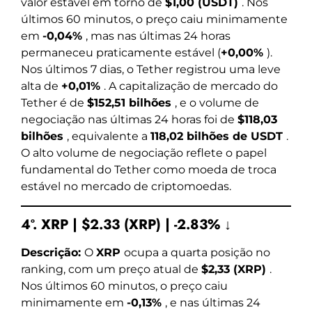
valor estável em torno de
$1,00 (USDT)
. Nos
últimos 60 minutos, o preço caiu minimamente
em
-0,04%
, mas nas últimas 24 horas
permaneceu praticamente estável (
+0,00%
).
Nos últimos 7 dias, o Tether registrou uma leve
alta de
+0,01%
. A capitalização de mercado do
Tether é de
$152,51 bilhões
, e o volume de
negociação nas últimas 24 horas foi de
$118,03
bilhões
, equivalente a
118,02 bilhões de USDT
.
O alto volume de negociação reflete o papel
fundamental do Tether como moeda de troca
estável no mercado de criptomoedas.
4º. XRP | $2.33 (XRP) | -2.83% ↓
Descrição:
O
XRP
ocupa a quarta posição no
ranking, com um preço atual de
$2,33 (XRP)
.
Nos últimos 60 minutos, o preço caiu
minimamente em
-0,13%
, e nas últimas 24