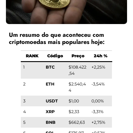
Um resumo do que aconteceu com
criptomoedas mais populares hoje:
RANK
Código
Preço
24h %
1
BTC
$108.422
+2,25%
,54
2
ETH
$2.540,4
-3,54%
4
3
USDT
$1,00
0,00%
4
XRP
$2,33
-3,31%
5
BNB
$662,63
+2,75%
6
SOL
$176,97
+0,52%