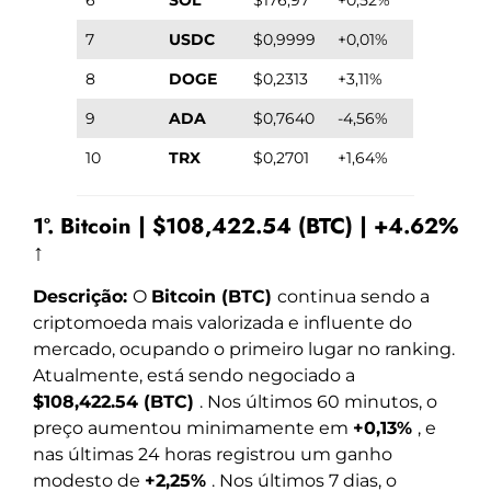
7
USDC
$0,9999
+0,01%
8
DOGE
$0,2313
+3,11%
9
ADA
$0,7640
-4,56%
10
TRX
$0,2701
+1,64%
1º. Bitcoin | $108,422.54 (BTC) | +4.62%
↑
Descrição:
O
Bitcoin (BTC)
continua sendo a
criptomoeda mais valorizada e influente do
mercado, ocupando o primeiro lugar no ranking.
Atualmente, está sendo negociado a
$108,422.54 (BTC)
. Nos últimos 60 minutos, o
preço aumentou minimamente em
+0,13%
, e
nas últimas 24 horas registrou um ganho
modesto de
+2,25%
. Nos últimos 7 dias, o