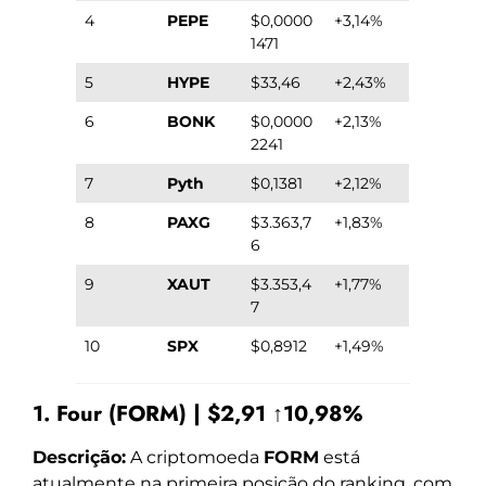
4
PEPE
$0,0000
+3,14%
1471
5
HYPE
$33,46
+2,43%
6
BONK
$0,0000
+2,13%
2241
7
Pyth
$0,1381
+2,12%
8
PAXG
$3.363,7
+1,83%
6
9
XAUT
$3.353,4
+1,77%
7
10
SPX
$0,8912
+1,49%
1. Four (FORM) | $2,91 ↑10,98%
Descrição:
A criptomoeda
FORM
está
atualmente na primeira posição do ranking, com