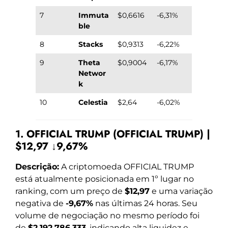
7
Immuta
$0,6616
-6,31%
ble
8
Stacks
$0,9313
-6,22%
9
Theta
$0,9004
-6,17%
Networ
k
10
Celestia
$2,64
-6,02%
1. OFFICIAL TRUMP (OFFICIAL TRUMP) |
$12,97 ↓9,67%
Descrição:
A criptomoeda OFFICIAL TRUMP
está atualmente posicionada em 1º lugar no
ranking, com um preço de
$12,97
e uma variação
negativa de
-9,67%
nas últimas 24 horas. Seu
volume de negociação no mesmo período foi
de
$2.192.786.333
, indicando alta liquidez e