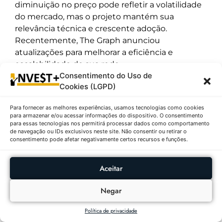
diminuição no preço pode refletir a volatilidade
do mercado, mas o projeto mantém sua
relevância técnica e crescente adoção.
Recentemente, The Graph anunciou
atualizações para melhorar a eficiência e
escalabilidade de sua rede.
Consentimento do Uso de
Cookies (LGPD)
7. Immutable (IMX) | $0,6616 ↓6,31%
Para fornecer as melhores experiências, usamos tecnologias como cookies
Descrição:
Immutable está na 7ª posição, com
para armazenar e/ou acessar informações do dispositivo. O consentimento
preço de
$0,6616
e variação negativa
para essas tecnologias nos permitirá processar dados como comportamento
de navegação ou IDs exclusivos neste site. Não consentir ou retirar o
de
-6,31%
nas últimas 24 horas. O volume de
consentimento pode afetar negativamente certos recursos e funções.
negociação é de
$48.871.640
. Immutable é uma
plataforma focada em jogos blockchain e NFTs,
Aceitar
oferecendo soluções para criar e negociar ativos
digitais com alta escalabilidade e baixas taxas. A
Negar
recente queda no preço pode ser atribuída à
correção do mercado de jogos e NFTs, mas o
Política de privacidade
projeto continua a expandir seu ecossistema