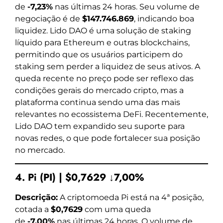
de
-7,23%
nas últimas 24 horas. Seu volume de
negociação é de
$147.746.869
, indicando boa
liquidez. Lido DAO é uma solução de staking
líquido para Ethereum e outras blockchains,
permitindo que os usuários participem do
staking sem perder a liquidez de seus ativos. A
queda recente no preço pode ser reflexo das
condições gerais do mercado cripto, mas a
plataforma continua sendo uma das mais
relevantes no ecossistema DeFi. Recentemente,
Lido DAO tem expandido seu suporte para
novas redes, o que pode fortalecer sua posição
no mercado.
4. Pi (PI) | $0,7629 ↓7,00%
Descrição:
A criptomoeda Pi está na 4ª posição,
cotada a
$0,7629
com uma queda
de
-7,00%
nas últimas 24 horas. O volume de