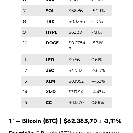
7
SOL
$68.86
-5.29%
8
TRX
$0.3286
-1.10%
9
HYPE
$62.39
-7.11%
10
DOGE
$0.0784
-5.31%
7
11
LEO
$9.56
0.61%
12
ZEC
$417.12
-7.60%
13
XLM
$0.1952
-4.52%
14
XMR
$317.94
-4.47%
15
CC
$0.1520
0.86%
1º – Bitcoin (BTC) | $62.385,70 ↓ -3,11%
Descrição:
O Bitcoin (BTC) permanece como o