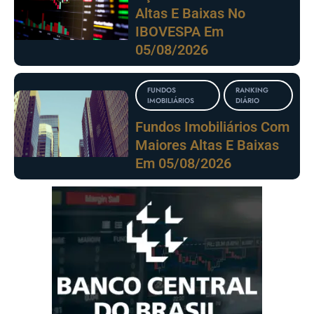
Altas E Baixas No
IBOVESPA Em
05/08/2026
FUNDOS
RANKING
IMOBILIÁRIOS
DIÁRIO
Fundos Imobiliários Com
Maiores Altas E Baixas
Em 05/08/2026