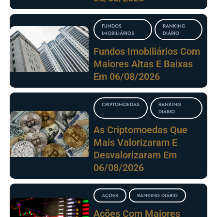
FUNDOS
RANKING
IMOBILIÁRIOS
DIÁRIO
Fundos Imobiliários Com
Maiores Altas E Baixas
Em 06/08/2026
CRIPTOMOEDAS
RANKING
DIÁRIO
As Criptomoedas Que
Mais Valorizaram E
Desvalorizaram Em
06/08/2026
AÇÕES
RANKING DIÁRIO
Ações Com Maiores