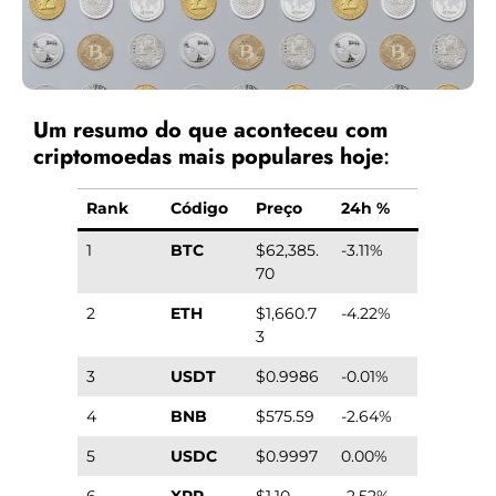
Um resumo do que aconteceu com
criptomoedas mais populares hoje
:
Rank
Código
Preço
24h %
1
BTC
$62,385.
-3.11%
70
2
ETH
$1,660.7
-4.22%
3
3
USDT
$0.9986
-0.01%
4
BNB
$575.59
-2.64%
5
USDC
$0.9997
0.00%
6
XRP
$1.10
-2.52%