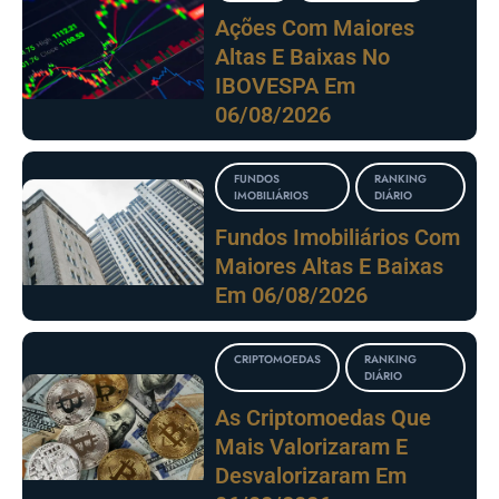
Ações Com Maiores
Altas E Baixas No
IBOVESPA Em
06/08/2026
FUNDOS
RANKING
IMOBILIÁRIOS
DIÁRIO
Fundos Imobiliários Com
Maiores Altas E Baixas
Em 06/08/2026
CRIPTOMOEDAS
RANKING
DIÁRIO
As Criptomoedas Que
Mais Valorizaram E
Desvalorizaram Em