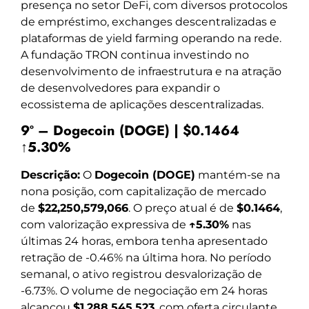
presença no setor DeFi, com diversos protocolos
de empréstimo, exchanges descentralizadas e
plataformas de yield farming operando na rede.
A fundação TRON continua investindo no
desenvolvimento de infraestrutura e na atração
de desenvolvedores para expandir o
ecossistema de aplicações descentralizadas.
9º – Dogecoin (DOGE) | $0.1464
↑5.30%
Descrição:
O
Dogecoin (DOGE)
mantém-se na
nona posição, com capitalização de mercado
de
$22,250,579,066
. O preço atual é de
$0.1464
,
com valorização expressiva de
↑5.30%
nas
últimas 24 horas, embora tenha apresentado
retração de -0.46% na última hora. No período
semanal, o ativo registrou desvalorização de
-6.73%. O volume de negociação em 24 horas
alcançou
$1,288,545,523
, com oferta circulante