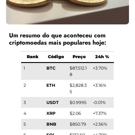
Um resumo do que aconteceu com
criptomoedas mais populares hoje:
Rank
Código
Preço
24h %
1
BTC
$87,512.1
+3.70%
8
2
ETH
$2,828.3
+3.16%
5
3
USDT
$0.9995
-0.01%
4
XRP
$2.06
+7.37%
5
BNB
$850.79
+2.56%
6
SOL
$132.60
+4.70%