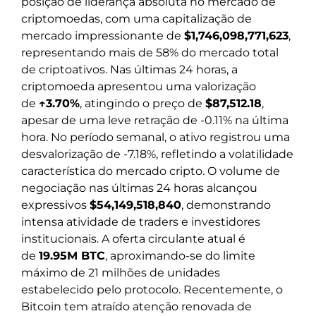
posição de liderança absoluta no mercado de
criptomoedas, com uma capitalização de
mercado impressionante de
$1,746,098,771,623
,
representando mais de 58% do mercado total
de criptoativos. Nas últimas 24 horas, a
criptomoeda apresentou uma valorização
de
↑3.70%
, atingindo o preço de
$87,512.18
,
apesar de uma leve retração de -0.11% na última
hora. No período semanal, o ativo registrou uma
desvalorização de -7.18%, refletindo a volatilidade
característica do mercado cripto. O volume de
negociação nas últimas 24 horas alcançou
expressivos
$54,149,518,840
, demonstrando
intensa atividade de traders e investidores
institucionais. A oferta circulante atual é
de
19.95M BTC
, aproximando-se do limite
máximo de 21 milhões de unidades
estabelecido pelo protocolo. Recentemente, o
Bitcoin tem atraído atenção renovada de