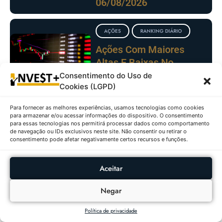
06/08/2026
AÇÕES
RANKING DIÁRIO
Ações Com Maiores
Altas E Baixas No
IBOVESPA Em
Consentimento do Uso de
Cookies (LGPD)
05/08/2026
Para fornecer as melhores experiências, usamos tecnologias como cookies
para armazenar e/ou acessar informações do dispositivo. O consentimento
FUNDOS
RANKING
para essas tecnologias nos permitirá processar dados como comportamento
IMOBILIÁRIOS
DIÁRIO
de navegação ou IDs exclusivos neste site. Não consentir ou retirar o
consentimento pode afetar negativamente certos recursos e funções.
Fundos Imobiliários Com
Maiores Altas E Baixas
Em 05/08/2026
Aceitar
Negar
Política de privacidade