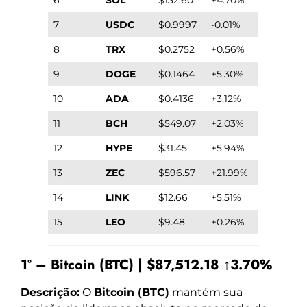
7
USDC
$0.9997
-0.01%
8
TRX
$0.2752
+0.56%
9
DOGE
$0.1464
+5.30%
10
ADA
$0.4136
+3.12%
11
BCH
$549.07
+2.03%
12
HYPE
$31.45
+5.94%
13
ZEC
$596.57
+21.99%
14
LINK
$12.66
+5.51%
15
LEO
$9.48
+0.26%
1º – Bitcoin (BTC) | $87,512.18 ↑3.70%
Descrição:
O
Bitcoin (BTC)
mantém sua