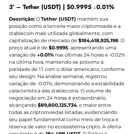
3º – Tether (USDT) | $0.9995 ↓0.01%
Descrição:
O
Tether (USDT)
mantém sua
posição como a terceira maior criptomoeda e a
stablecoin mais utilizada globalmente, com
capitalização de mercado de
$184,418,925,198
. O
preço atual é de
$0.9995
, apresentando uma
variação de
↓0.01%
nas últimas 24 horas e -0.02%
na última hora, mantendo-se próximo à
paridade de 1:1 com o dólar americano, conforme
seu design. Na análise semanal, registrou
variação de -0.01%, demonstrando a estabilidade
característica das stablecoins. O volume de
negociação em 24 horas é extraordinário,
alcançando
$89,800,125,734
, o maior entre
todas as criptomoedas listadas, evidenciando
seu papel fundamental como meio de troca e
reserva de valor no ecossistema cripto. A oferta
circulante é de
184.49B USDT
. O Tether é