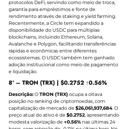
protocolos DeFi, servindo como meio de troca,
garantia para empréstimos e fonte de
rendimento através de staking e yield farming.
Recentemente, a Circle tem expandido a
disponibilidade do USDC para múltiplas
blockchains, incluindo Ethereum, Solana,
Avalanche e Polygon, facilitando transferências
rápidas e econômicas entre diferentes
ecossistemas. O USDC também tem ganhado
adoção institucional como meio de pagamento
e liquidação.
8º – TRON (TRX) | $0.2752 ↑0.56%
Descrição:
O
TRON (TRX)
ocupa a oitava
posição no ranking de criptomoedas, com
capitalização de mercado de
$26,061,937,684
. O
preço atual do ativo é de
$0.2752
, apresentando
modesta valorização de
↑0.56%
nas últimas 24
horas, com retração de -0.11% na última hora. No