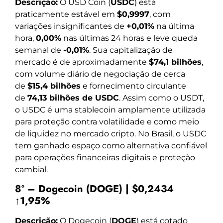
Descrição:
O USD Coin (
USDC
) está
praticamente estável em
$0,9997
, com
variações insignificantes de
+0,01%
na última
hora,
0,00%
nas últimas 24 horas e leve queda
semanal de
-0,01%
. Sua capitalização de
mercado é de aproximadamente
$74,1 bilhões
,
com volume diário de negociação de cerca
de
$15,4 bilhões
e fornecimento circulante
de
74,13 bilhões de USDC
. Assim como o USDT,
o USDC é uma stablecoin amplamente utilizada
para proteção contra volatilidade e como meio
de liquidez no mercado cripto. No Brasil, o USDC
tem ganhado espaço como alternativa confiável
para operações financeiras digitais e proteção
cambial.
8º – Dogecoin (DOGE) | $0,2434
↑1,95%
Descrição:
O Dogecoin (
DOGE
) está cotado