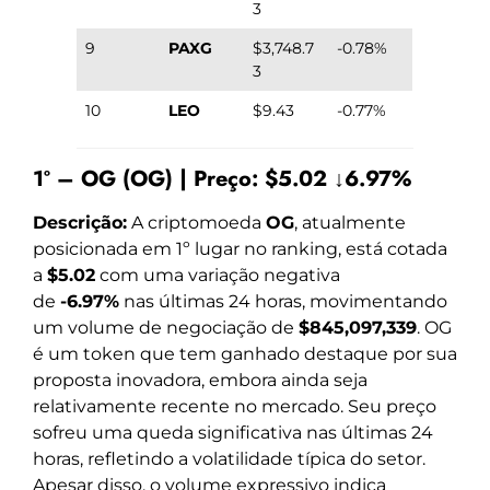
3
9
PAXG
$3,748.7
-0.78%
3
10
LEO
$9.43
-0.77%
1º – OG (OG) | Preço: $5.02 ↓6.97%
Descrição:
A criptomoeda
OG
, atualmente
posicionada em 1º lugar no ranking, está cotada
a
$5.02
com uma variação negativa
de
-6.97%
nas últimas 24 horas, movimentando
um volume de negociação de
$845,097,339
. OG
é um token que tem ganhado destaque por sua
proposta inovadora, embora ainda seja
relativamente recente no mercado. Seu preço
sofreu uma queda significativa nas últimas 24
horas, refletindo a volatilidade típica do setor.
Apesar disso, o volume expressivo indica