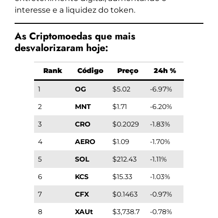
interesse e a liquidez do token.
As Criptomoedas que mais
desvalorizaram hoje:
Rank
Código
Preço
24h %
1
OG
$5.02
-6.97%
2
MNT
$1.71
-6.20%
3
CRO
$0.2029
-1.83%
4
AERO
$1.09
-1.70%
5
SOL
$212.43
-1.11%
6
KCS
$15.33
-1.03%
7
CFX
$0.1463
-0.97%
8
XAUt
$3,738.7
-0.78%