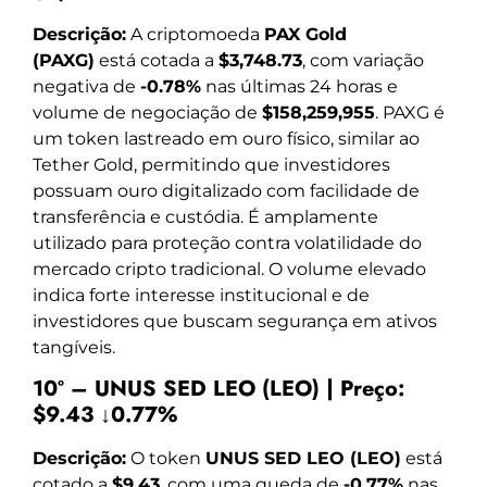
Descrição:
A criptomoeda
PAX Gold
(PAXG)
está cotada a
$3,748.73
, com variação
negativa de
-0.78%
nas últimas 24 horas e
volume de negociação de
$158,259,955
. PAXG é
um token lastreado em ouro físico, similar ao
Tether Gold, permitindo que investidores
possuam ouro digitalizado com facilidade de
transferência e custódia. É amplamente
utilizado para proteção contra volatilidade do
mercado cripto tradicional. O volume elevado
indica forte interesse institucional e de
investidores que buscam segurança em ativos
tangíveis.
10º – UNUS SED LEO (LEO) | Preço:
$9.43 ↓0.77%
Descrição:
O token
UNUS SED LEO (LEO)
está
cotado a
$9.43
, com uma queda de
-0.77%
nas