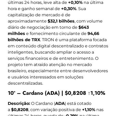
últimas 24 horas, leve alta de
+0,10%
na última
hora e ganho semanal de
+0,30%
. Sua
capitalização de mercado é de
aproximadamente
$32,1 bilhões
, com volume
diário de negociação em torno de
$643
milhões
e fornecimento circulante de
94,66
bilhões de TRX
. TRON é uma plataforma focada
em conteúdo digital descentralizado e contratos
inteligentes, buscando ampliar o acesso a
serviços financeiros e de entretenimento. O
projeto tem atraído atenção no mercado
brasileiro, especialmente entre desenvolvedores
e usuários interessados em soluções
descentralizadas.
10º – Cardano (ADA) | $0,8208 ↑1,10%
Descrição:
O Cardano (
ADA
) está cotado
a
$0,8208
, com variação positiva de
+1,10%
nas
últimas 24 horas, queda de
-0,29%
na última