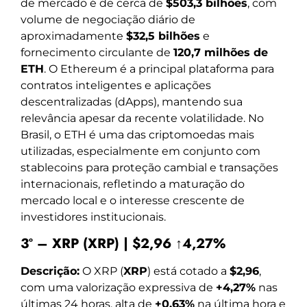
de mercado é de cerca de
$503,3 bilhões
, com
volume de negociação diário de
aproximadamente
$32,5 bilhões
e
fornecimento circulante de
120,7 milhões de
ETH
. O Ethereum é a principal plataforma para
contratos inteligentes e aplicações
descentralizadas (dApps), mantendo sua
relevância apesar da recente volatilidade. No
Brasil, o ETH é uma das criptomoedas mais
utilizadas, especialmente em conjunto com
stablecoins para proteção cambial e transações
internacionais, refletindo a maturação do
mercado local e o interesse crescente de
investidores institucionais.
3º – XRP (XRP) | $2,96 ↑4,27%
Descrição:
O XRP (
XRP
) está cotado a
$2,96
,
com uma valorização expressiva de
+4,27%
nas
últimas 24 horas, alta de
+0,63%
na última hora e