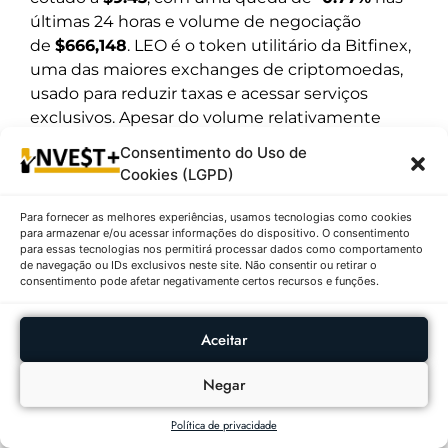
últimas 24 horas e volume de negociação
de
$666,148
. LEO é o token utilitário da Bitfinex,
uma das maiores exchanges de criptomoedas,
usado para reduzir taxas e acessar serviços
exclusivos. Apesar do volume relativamente
baixo, o token mantém relevância devido à base
Consentimento do Uso de
sólida da Bitfinex e seus programas de
Cookies (LGPD)
recompensas. A leve queda no preço reflete a
volatilidade do mercado, mas o LEO continua
Para fornecer as melhores experiências, usamos tecnologias como cookies
para armazenar e/ou acessar informações do dispositivo. O consentimento
sendo um ativo importante dentro do
para essas tecnologias nos permitirá processar dados como comportamento
ecossistema da exchange.
de navegação ou IDs exclusivos neste site. Não consentir ou retirar o
consentimento pode afetar negativamente certos recursos e funções.
Outras Publicações
Aceitar
RANKING DIÁRIO
AÇÕES
Negar
Ações Com Maiores
Política de privacidade
Altas E Baixas No