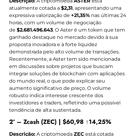
Descrição:
A criptomoeda
ASTER
está
atualmente cotada a
$2,31
, apresentando uma
expressiva valorização de
+21,35%
nas últimas 24
horas, com um volume de negociação
de
$2.681.496.643
. O Aster é um token que tem
ganhado destaque no mercado devido à sua
proposta inovadora e à forte liquidez
demonstrada pelo alto volume de transações.
Recentemente, a Aster tem sido mencionada
em discussões sobre projetos que buscam
integrar soluções de blockchain com aplicações
do mundo real, o que pode explicar seu
aumento significativo de preço. O volume
robusto indica interesse crescente dos
investidores e traders, refletindo uma possível
tendência de alta sustentada.
2º – Zcash (ZEC) | $60,98 ↑14,25%
Descrição:
A criptomoeda
ZEC
está cotada