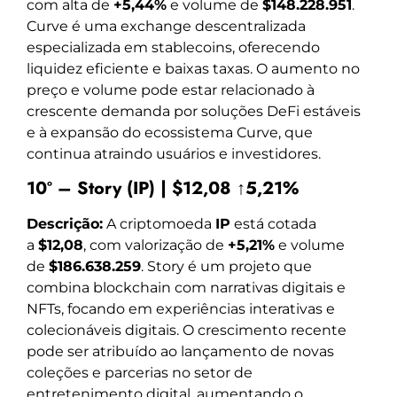
com alta de
+5,44%
e volume de
$148.228.951
.
Curve é uma exchange descentralizada
especializada em stablecoins, oferecendo
liquidez eficiente e baixas taxas. O aumento no
preço e volume pode estar relacionado à
crescente demanda por soluções DeFi estáveis
e à expansão do ecossistema Curve, que
continua atraindo usuários e investidores.
10º – Story (IP) | $12,08 ↑5,21%
Descrição:
A criptomoeda
IP
está cotada
a
$12,08
, com valorização de
+5,21%
e volume
de
$186.638.259
. Story é um projeto que
combina blockchain com narrativas digitais e
NFTs, focando em experiências interativas e
colecionáveis digitais. O crescimento recente
pode ser atribuído ao lançamento de novas
coleções e parcerias no setor de
entretenimento digital, aumentando o