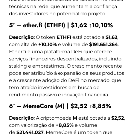
técnicas na rede, que aumentam a confiança
dos investidores no potencial do projeto.
5º – ether.fi (ETHFI) | $1,62 ↑10,10%
Descrição:
O token
ETHFI
está cotado a
$1,62
,
com alta de
+10,10%
e volume de
$191.651.264
.
Ether.fi é uma plataforma DeFi que oferece
serviços financeiros descentralizados, incluindo
staking e empréstimos. O crescimento recente
pode ser atribuído à expansão de seus produtos
e à crescente adoção do DeFi no mercado, que
tem atraído investidores em busca de
rendimento passivo e inovação financeira.
6º – MemeCore (M) | $2,52 ↑8,85%
Descrição:
A criptomoeda
M
está cotada a
$2,52
,
com valorização de
+8,85%
e volume
de
$21.441.027
. MemeCore é um token que