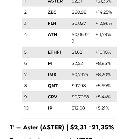
1
ASTER
$2,31
+21,35%
2
ZEC
$60,98
+14,25%
3
FLR
$0,027
+12,96%
4
ATH
$0,0632
+11,79%
9
5
ETHFI
$1,62
+10,10%
6
M
$2,52
+8,85%
7
IMX
$0,7375
+8,20%
8
QNT
$97,98
+5,69%
9
CRV
$0,7068
+5,44%
10
IP
$12,08
+5,21%
1º – Aster (ASTER) | $2,31 ↑21,35%