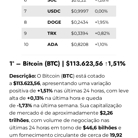
7
USDC
$0,9997
0,00%
8
DOGE
$0,2434
+1,95%
9
TRX
$0,3394
+0,82%
10
ADA
$0,8208
+1,10%
1º – Bitcoin (BTC) | $113.623,56 ↑1,51%
Descrição:
O Bitcoin (
BTC
) está cotado
a
$113.623,56
, apresentando uma variação
positiva de
+1,51%
nas últimas 24 horas, com leve
alta de
+0,13%
na última hora e queda
de
-1,73%
na última semana. Sua capitalização
de mercado é de aproximadamente
$2,26
trilhões
, com volume de negociação nas
últimas 24 horas em torno de
$46,6 bilhões
e
um fornecimento circulante de cerca de
19,92