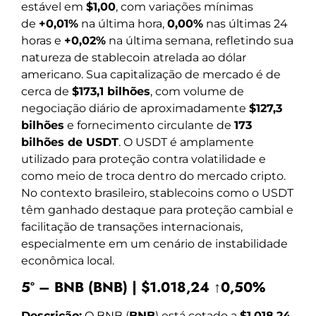
estável em
$1,00
, com variações mínimas
de
+0,01%
na última hora,
0,00%
nas últimas 24
horas e
+0,02%
na última semana, refletindo sua
natureza de stablecoin atrelada ao dólar
americano. Sua capitalização de mercado é de
cerca de
$173,1 bilhões
, com volume de
negociação diário de aproximadamente
$127,3
bilhões
e fornecimento circulante de
173
bilhões de USDT
. O USDT é amplamente
utilizado para proteção contra volatilidade e
como meio de troca dentro do mercado cripto.
No contexto brasileiro, stablecoins como o USDT
têm ganhado destaque para proteção cambial e
facilitação de transações internacionais,
especialmente em um cenário de instabilidade
econômica local.
5º – BNB (BNB) | $1.018,24 ↑0,50%
Descrição:
O BNB (
BNB
) está cotado a
$1.018,24
,