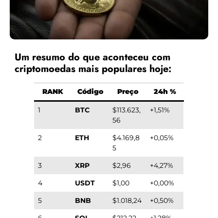
Um resumo do que aconteceu com
criptomoedas mais populares hoje:
RANK
Código
Preço
24h %
1
BTC
$113.623,
+1,51%
56
2
ETH
$4.169,8
+0,05%
5
3
XRP
$2,96
+4,27%
4
USDT
$1,00
+0,00%
5
BNB
$1.018,24
+0,50%
6
SOL
$212,22
+1,28%