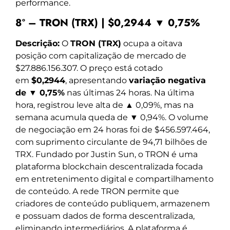
performance.
8º – TRON (TRX) | $0,2944 ▼ 0,75%
Descrição:
O
TRON (TRX)
ocupa a oitava
posição com capitalização de mercado de
$27.886.156.307. O preço está cotado
em
$0,2944
, apresentando
variação negativa
de ▼ 0,75%
nas últimas 24 horas. Na última
hora, registrou leve alta de ▲ 0,09%, mas na
semana acumula queda de ▼ 0,94%. O volume
de negociação em 24 horas foi de $456.597.464,
com suprimento circulante de 94,71 bilhões de
TRX. Fundado por Justin Sun, o TRON é uma
plataforma blockchain descentralizada focada
em entretenimento digital e compartilhamento
de conteúdo. A rede TRON permite que
criadores de conteúdo publiquem, armazenem
e possuam dados de forma descentralizada,
eliminando intermediários. A plataforma é