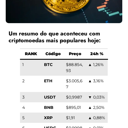
Um resumo do que aconteceu com
criptomoedas mais populares hoje:
RANK
Código
Preço
24h %
1
BTC
$88.854,
▲ 1,26%
93
2
ETH
$3.005,6
▲ 3,16%
7
3
USDT
$0,9987
▼ 0,03%
4
BNB
$895,01
▲ 2,50%
5
XRP
$1,91
▲ 0,88%
6
USDC
$0,9998
▲ 0,01%