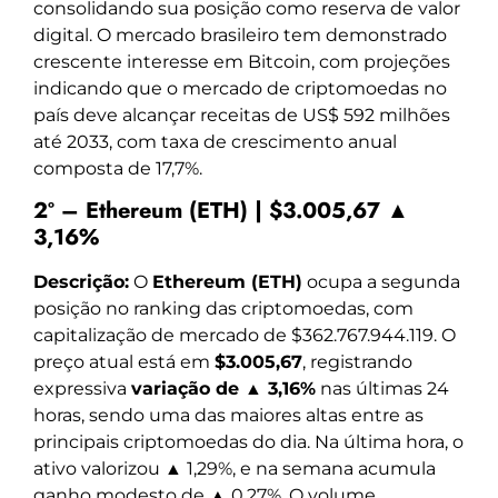
consolidando sua posição como reserva de valor
digital. O mercado brasileiro tem demonstrado
crescente interesse em Bitcoin, com projeções
indicando que o mercado de criptomoedas no
país deve alcançar receitas de US$ 592 milhões
até 2033, com taxa de crescimento anual
composta de 17,7%.
2º – Ethereum (ETH) | $3.005,67 ▲
3,16%
Descrição:
O
Ethereum (ETH)
ocupa a segunda
posição no ranking das criptomoedas, com
capitalização de mercado de $362.767.944.119. O
preço atual está em
$3.005,67
, registrando
expressiva
variação de ▲ 3,16%
nas últimas 24
horas, sendo uma das maiores altas entre as
principais criptomoedas do dia. Na última hora, o
ativo valorizou ▲ 1,29%, e na semana acumula
ganho modesto de ▲ 0,27%. O volume