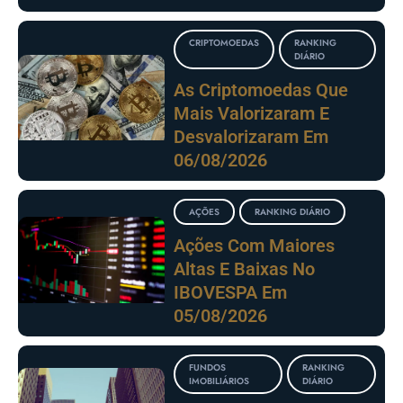
CRIPTOMOEDAS
RANKING
DIÁRIO
As Criptomoedas Que
Mais Valorizaram E
Desvalorizaram Em
06/08/2026
AÇÕES
RANKING DIÁRIO
Ações Com Maiores
Altas E Baixas No
IBOVESPA Em
05/08/2026
FUNDOS
RANKING
IMOBILIÁRIOS
DIÁRIO