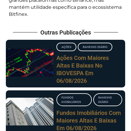
grandes plataformas como Binance, mas
mantém utilidade específica para o ecossistema
Bitfinex.
Outras Publicações
AÇÕES
RANKING DIÁRIO
Ações Com Maiores
Altas E Baixas No
IBOVESPA Em
06/08/2026
FUNDOS
RANKING
IMOBILIÁRIOS
DIÁRIO
Fundos Imobiliários Com
Maiores Altas E Baixas
Em 06/08/2026