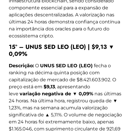
infraestrutura blockchain, sendo considerado
componente essencial para a expansão de
aplicações descentralizadas. A valorização nas
últimas 24 horas demonstra confiança contínua
na importância dos oracles para o futuro do
ecossistema cripto.
15º – UNUS SED LEO (LEO) | $9,13 ▼
0,09%
Descrição:
O
UNUS SED LEO (LEO)
fecha o
ranking na décima quinta posição com
capitalização de mercado de $8.421.603.902. O
preço está em
$9,13
, apresentando
leve
variação negativa de ▼ 0,09%
nas últimas
24 horas. Na última hora, registrou queda de ▼
1,23%, mas na semana acumula valorização
significativa de ▲ 5,11%. O volume de negociação
em 24 horas foi extremamente baixo, apenas
$1.165.046, com suprimento circulante de 921,69