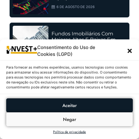
6 DE AGOSTO DE 2026
Fundos Imobiliários Com
Maiores Altas E Baixas Em
06/08/2026
Consentimento do Uso de
Cookies (LGPD)
6 DE AGOSTO DE 2026
Para fornecer as melhores experiências, usamos tecnologias como cookies
para armazenar e/ou acessar informações do dispositivo. O consentimento
para essas tecnologias nos permitirá processar dados como comportamento
As Criptomoedas Que Mais
de navegação ou IDs exclusivos neste site. Não consentir ou retirar o
Valorizaram E Desvalorizaram
consentimento pode afetar negativamente certos recursos e funções.
Em 06/08/2026
6 DE AGOSTO DE 2026
Aceitar
Negar
Ações Com Maiores Altas E
Política de privacidade
Baixas No IBOVESPA Em