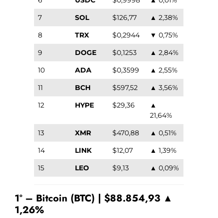
7
SOL
$126,77
▲ 2,38%
8
TRX
$0,2944
▼ 0,75%
9
DOGE
$0,1253
▲ 2,84%
10
ADA
$0,3599
▲ 2,55%
11
BCH
$597,52
▲ 3,56%
12
HYPE
$29,36
▲
21,64%
13
XMR
$470,88
▲ 0,51%
14
LINK
$12,07
▲ 1,39%
15
LEO
$9,13
▲ 0,09%
1º – Bitcoin (BTC) | $88.854,93 ▲
1,26%