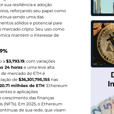
 sua resiliência e adoção
eiros, reforçando seu papel como
continua sendo uma das
ntos sólidos e potencial para
 ao mercado cripto. Seu uso como
ômica mantém o interesse de
89%
o a
$3,793.19
, com variações
as 24 horas
e uma leve alta
ão de mercado do ETH é
ciação de
$36,301,795,155
nas
120.71 milhões de ETH
. Ethereum
igentes e aplicações
 o crescimento das finanças
eis (NFTs). Em 2025, o Ethereum
ontínuas de sua rede, que visam