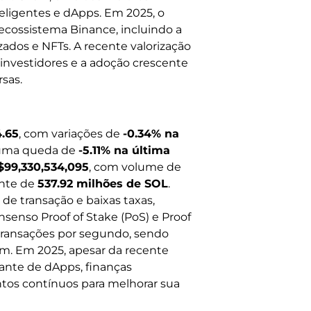
teligentes e dApps. Em 2025, o
cossistema Binance, incluindo a
zados e NFTs. A recente valorização
investidores e a adoção crescente
sas.
4.65
, com variações de
-0.34% na
uma queda de
-5.11% na última
$99,330,534,095
, com volume de
ante de
537.92 milhões de SOL
.
 de transação e baixas taxas,
enso Proof of Stake (PoS) e Proof
 transações por segundo, sendo
m. Em 2025, apesar da recente
nte de dApps, finanças
tos contínuos para melhorar sua