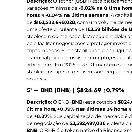
Descrição:
O Tether (
USDT
) está praticamen
variações mínimas de
-0.02% na última hor
horas
e
-0.04% na última semana
. A capit
de
$163,582,648,020
, com um volume de ne
uma oferta circulante de
163.59 bilhões de
stablecoin do mercado, lastreada em dólar 
para facilitar negociações e proteger investid
criptomoedas. Sua estabilidade e alta liq
essencial para o ecossistema cripto, especi
arbitragem. Em 2025, o USDT mantém sua po
stablecoins, apesar de discussões regulatória
reservas.
5º – BNB (BNB) | $824.69 ↑0.79%
Descrição:
O BNB (
BNB
) está cotado a
$824.
última hora
,
+0.79% nas últimas 24 horas
e
de
+8.87%
. Sua capitalização de mercado é 
de negociação de
$3,592,497,086
e oferta ci
BNB
. O BNB é o token nativo da Binance Sm