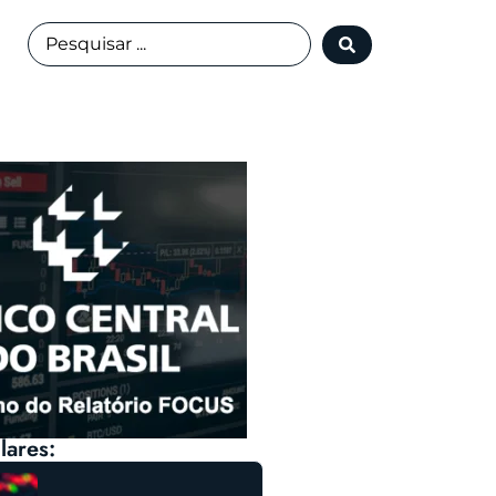
lares: