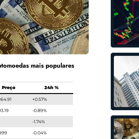
ptomoedas mais populares
Preço
24h %
164.91
+0.57%
93.19
-0.89%
4
-1.74%
999
-0.04%