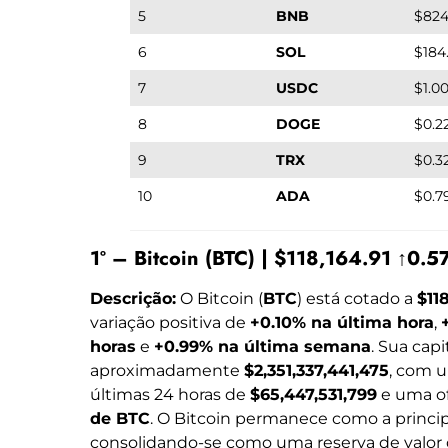
5
BNB
$824
6
SOL
$184
7
USDC
$1.0
8
DOGE
$0.2
9
TRX
$0.3
10
ADA
$0.7
1º – Bitcoin (BTC) | $118,164.91 ↑0.
Descrição:
O Bitcoin (
BTC
) está cotado a
$118
variação positiva de
+0.10% na última hora
,
horas
e
+0.99% na última semana
. Sua cap
aproximadamente
$2,351,337,441,475
, com 
últimas 24 horas de
$65,447,531,799
e uma of
de BTC
. O Bitcoin permanece como a princi
consolidando-se como uma reserva de valor 