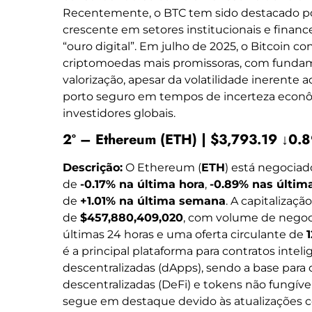
Recentemente, o BTC tem sido destacado por
crescente em setores institucionais e financ
“ouro digital”. Em julho de 2025, o Bitcoin 
criptomoedas mais promissoras, com fundame
valorização, apesar da volatilidade inerente
porto seguro em tempos de incerteza econ
investidores globais.
2º – Ethereum (ETH) | $3,793.19 ↓0.
Descrição:
O Ethereum (
ETH
) está negociad
de
-0.17% na última hora
,
-0.89% nas últim
de
+1.01% na última semana
. A capitalizaç
de
$457,880,409,020
, com volume de nego
últimas 24 horas e uma oferta circulante de
é a principal plataforma para contratos intel
descentralizadas (dApps), sendo a base para
descentralizadas (DeFi) e tokens não fungív
segue em destaque devido às atualizações c