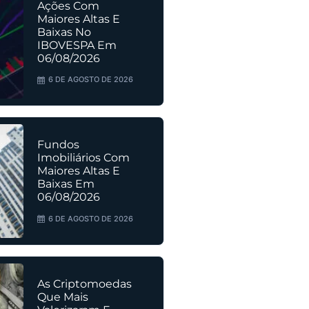
Ações Com
Maiores Altas E
Baixas No
IBOVESPA Em
06/08/2026
6 DE AGOSTO DE 2026
Fundos
Imobiliários Com
Maiores Altas E
Baixas Em
06/08/2026
6 DE AGOSTO DE 2026
As Criptomoedas
Que Mais