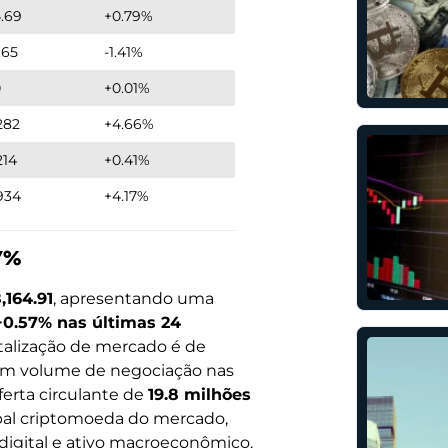
.69
+0.79%
.65
-1.41%
0
+0.01%
282
+4.66%
214
+0.41%
934
+4.17%
57%
,164.91
, apresentando uma
+0.57% nas últimas 24
italização de mercado é de
um volume de negociação nas
erta circulante de
19.8 milhões
pal criptomoeda do mercado,
digital e ativo macroeconômico.