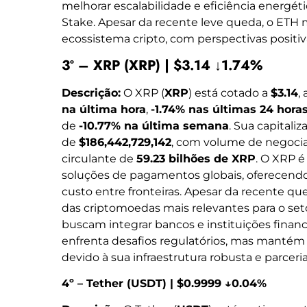
melhorar escalabilidade e eficiência energéti
Stake. Apesar da recente leve queda, o ETH
ecossistema cripto, com perspectivas positiv
3º – XRP (XRP) | $3.14 ↓1.74%
Descrição:
O XRP (
XRP
) está cotado a
$3.14
,
na última hora
,
-1.74% nas últimas 24 hora
de
-10.77% na última semana
. Sua capitali
de
$186,442,729,142
, com volume de negoci
circulante de
59.23 bilhões de XRP
. O XRP 
soluções de pagamentos globais, oferecendo 
custo entre fronteiras. Apesar da recente q
das criptomoedas mais relevantes para o set
buscam integrar bancos e instituições financ
enfrenta desafios regulatórios, mas mantém
devido à sua infraestrutura robusta e parceria
4º – Tether (USDT) | $0.9999 ↓0.04%