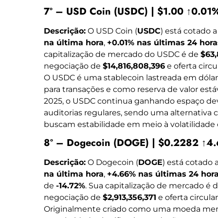
7º – USD Coin (USDC) | $1.00 ↑0.01
Descrição:
O USD Coin (
USDC
) está cotado 
na última hora
,
+0.01% nas últimas 24 hora
capitalização de mercado do USDC é de
$63,
negociação de
$14,816,808,396
e oferta circ
O USDC é uma stablecoin lastreada em dólar
para transações e como reserva de valor est
2025, o USDC continua ganhando espaço devi
auditorias regulares, sendo uma alternativa 
buscam estabilidade em meio à volatilidade
8º – Dogecoin (DOGE) | $0.2282 ↑4
Descrição:
O Dogecoin (
DOGE
) está cotado 
na última hora
,
+4.66% nas últimas 24 hor
de
-14.72%
. Sua capitalização de mercado é 
negociação de
$2,913,356,371
e oferta circul
Originalmente criado como uma moeda me