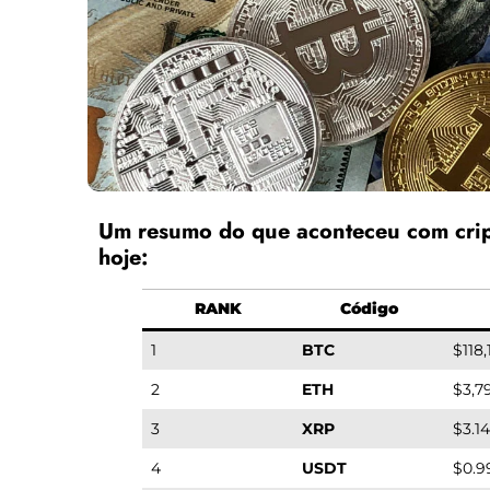
Um resumo do que aconteceu com cri
hoje:
RANK
Código
1
BTC
$118,
2
ETH
$3,7
3
XRP
$3.1
4
USDT
$0.9