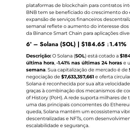
plataformas de blockchain para contratos in
BNB tem se beneficiado do crescimento do e
expansão de serviços financeiros descentrali
semanal reflete o aumento do interesse dos 
da Binance Smart Chain para aplicações diver
6º – Solana (SOL) | $184.65 ↓1.41%
Descrição:
O Solana (
SOL
) está cotado a
$18
última hora
,
-1.41% nas últimas 24 horas
e 
semana
. Sua capitalização de mercado é de
negociação de
$7,633,357,661
e oferta circul
Solana é reconhecida por sua alta velocidade
graças à combinação dos mecanismos de cons
of History (PoH). A rede suporta milhares de
uma das principais concorrentes do Ethereu
queda, Solana mantém um ecossistema vibra
descentralizadas e NFTs, com desenvolvimen
escalabilidade e segurança.