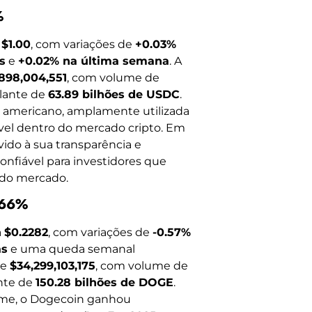
%
a
$1.00
, com variações de
+0.03%
s
e
+0.02% na última semana
. A
898,004,551
, com volume de
ulante de
63.89 bilhões de USDC
.
 americano, amplamente utilizada
ável dentro do mercado cripto. Em
do à sua transparência e
confiável para investidores que
 do mercado.
.66%
a
$0.2282
, com variações de
-0.57%
as
e uma queda semanal
de
$34,299,103,175
, com volume de
ante de
150.28 bilhões de DOGE
.
me, o Dogecoin ganhou