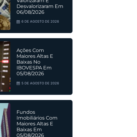
Valorizaram E
Desvalorizaram Em
06/08/2026
6 DE AGOSTO DE 2026
Ações Com
Maiores Altas E
Baixas No
IBOVESPA Em
05/08/2026
5 DE AGOSTO DE 2026
Fundos
Imobiliários Com
Maiores Altas E
Baixas Em
05/08/2026