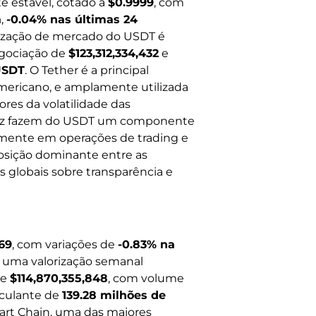
te estável, cotado a
$0.9999
, com
a
,
-0.04% nas últimas 24
alização de mercado do USDT é
gociação de
$123,312,334,432
e
 USDT
. O Tether é a principal
americano, e amplamente utilizada
ores da volatilidade das
uidez fazem do USDT um componente
almente em operações de trading e
sição dominante entre as
s globais sobre transparência e
69
, com variações de
-0.83% na
 uma valorização semanal
de
$114,870,355,848
, com volume
rculante de
139.28 milhões de
art Chain, uma das maiores