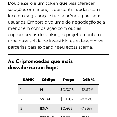
DoubleZero é um token que visa oferecer
soluções em finanças descentralizadas, com
foco em segurança e transparência para seus
usuários. Embora o volume de negociação seja
menor em comparação com outras
criptomoedas do ranking, o projeto mantém
uma base sólida de investidores e desenvolve
parcerias para expandir seu ecossistema.
As Criptomoedas que mais
desvalorizaram hoje:
RANK
Código
Preço
24h %
1
H
$0.3015
-12.67%
2
WLFI
$0.1362
-8.82%
3
ENA
$0.463
-7.85%