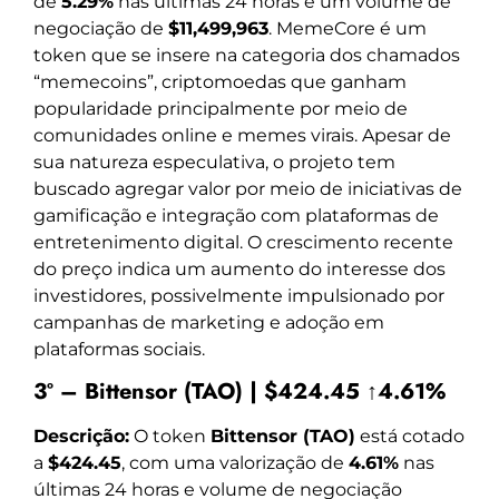
de
5.29%
nas últimas 24 horas e um volume de
negociação de
$11,499,963
. MemeCore é um
token que se insere na categoria dos chamados
“memecoins”, criptomoedas que ganham
popularidade principalmente por meio de
comunidades online e memes virais. Apesar de
sua natureza especulativa, o projeto tem
buscado agregar valor por meio de iniciativas de
gamificação e integração com plataformas de
entretenimento digital. O crescimento recente
do preço indica um aumento do interesse dos
investidores, possivelmente impulsionado por
campanhas de marketing e adoção em
plataformas sociais.
3º – Bittensor (TAO) | $424.45 ↑4.61%
Descrição:
O token
Bittensor (TAO)
está cotado
a
$424.45
, com uma valorização de
4.61%
nas
últimas 24 horas e volume de negociação