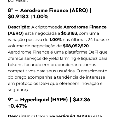
por Aster.
8º – Aerodrome Finance (AERO) |
$0.9183 ↑1.00%
Descrição:
A criptomoeda
Aerodrome Finance
(AERO)
está negociada a
$0.9183
, com uma
variação positiva de
1.00%
nas últimas 24 horas e
volume de negociação de
$68,052,520
.
Aerodrome Finance é uma plataforma DeFi que
oferece serviços de yield farming e liquidez para
tokens, focando em proporcionar retornos
competitivos para seus usuários. O crescimento
do preço acompanha a tendência de interesse
em protocolos DeFi que oferecem inovação e
segurança.
9º – Hyperliquid (HYPE) | $47.36
↑0.47%
Descrição:
O token
Hyperliquid (HYPE)
está