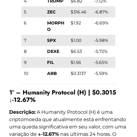
4
TRUMP
$6.82
-7.12%
5
ZEC
$316.46
-6.87%
6
MORPH
$1.92
-6.69%
O
7
SPX
$1.00
-5.98%
8
DEXE
$6.53
-5.72%
9
FIL
$1.56
-5.65%
10
ARB
$0.3137
-5.59%
1º – Humanity Protocol (H) | $0.3015
↓-12.67%
Descrição:
A Humanity Protocol (H) é uma
criptomoeda que atualmente está enfrentando
uma queda significativa em seu valor, com uma
variação de
↓-12.67%
nas últimas 24 horas. O