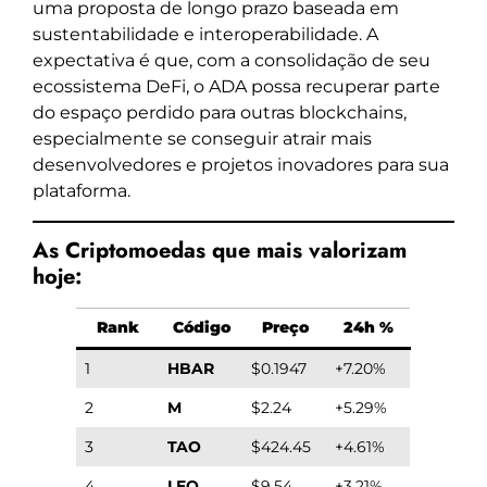
uma proposta de longo prazo baseada em
sustentabilidade e interoperabilidade. A
expectativa é que, com a consolidação de seu
ecossistema DeFi, o ADA possa recuperar parte
do espaço perdido para outras blockchains,
especialmente se conseguir atrair mais
desenvolvedores e projetos inovadores para sua
plataforma.
As Criptomoedas que mais valorizam
hoje:
Rank
Código
Preço
24h %
1
HBAR
$0.1947
+7.20%
2
M
$2.24
+5.29%
3
TAO
$424.45
+4.61%
4
LEO
$9.54
+3.21%