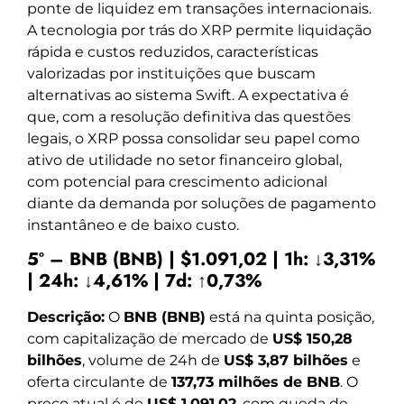
ponte de liquidez em transações internacionais.
A tecnologia por trás do XRP permite liquidação
rápida e custos reduzidos, características
valorizadas por instituições que buscam
alternativas ao sistema Swift. A expectativa é
que, com a resolução definitiva das questões
legais, o XRP possa consolidar seu papel como
ativo de utilidade no setor financeiro global,
com potencial para crescimento adicional
diante da demanda por soluções de pagamento
instantâneo e de baixo custo.
5º – BNB (BNB) | $1.091,02 | 1h: ↓3,31%
| 24h: ↓4,61% | 7d: ↑0,73%
Descrição:
O
BNB (BNB)
está na quinta posição,
com capitalização de mercado de
US$ 150,28
bilhões
, volume de 24h de
US$ 3,87 bilhões
e
oferta circulante de
137,73 milhões de BNB
. O
preço atual é de
US$ 1.091,02
, com queda de