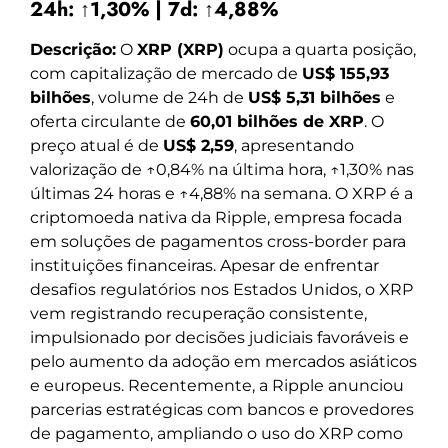
24h: ↑1,30% | 7d: ↑4,88%
Descrição:
O
XRP (XRP)
ocupa a quarta posição,
com capitalização de mercado de
US$ 155,93
bilhões
, volume de 24h de
US$ 5,31 bilhões
e
oferta circulante de
60,01 bilhões de XRP
. O
preço atual é de
US$ 2,59
, apresentando
valorização de ↑0,84% na última hora, ↑1,30% nas
últimas 24 horas e ↑4,88% na semana. O XRP é a
criptomoeda nativa da Ripple, empresa focada
em soluções de pagamentos cross-border para
instituições financeiras. Apesar de enfrentar
desafios regulatórios nos Estados Unidos, o XRP
vem registrando recuperação consistente,
impulsionado por decisões judiciais favoráveis e
pelo aumento da adoção em mercados asiáticos
e europeus. Recentemente, a Ripple anunciou
parcerias estratégicas com bancos e provedores
de pagamento, ampliando o uso do XRP como