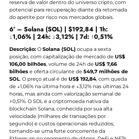
reserva de valor dentro do universo cripto, com
potencial para recuperação diante da retomada
do apetite por risco nos mercados globais.
6º – Solana (SOL) | $192,84 | 1h:
↓1,06% | 24h: ↓3,12% | 7d: ↑0,51%
Descrição:
O
Solana (SOL)
ocupa a sexta
posição, com capitalização de mercado de
US$
106,00 bilhões
, volume de 24h de
US$ 7,66
bilhões
e oferta circulante de
549,7 milhões de
SOL
. O preço atual é de
US$ 192,84
, com queda
de ↓1,06% na última hora e ↓3,12% nas últimas 24
horas, mas ainda com valorização semanal de
↑0,51%. O SOL é a criptomoeda nativa da
blockchain Solana, conhecida por sua alta
velocidade (milhares de transações por
segundo) e custos operacionais reduzidos,
tornando-se uma forte concorrente da
Ethereum no segmento de dApps, DeFi e NFTs.