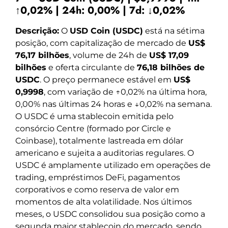
↑0,02% | 24h: 0,00% | 7d: ↓0,02%
Descrição:
O
USD Coin (USDC)
está na sétima
posição, com capitalização de mercado de
US$
76,17 bilhões
, volume de 24h de
US$ 17,09
bilhões
e oferta circulante de
76,18 bilhões de
USDC
. O preço permanece estável em
US$
0,9998
, com variação de ↑0,02% na última hora,
0,00% nas últimas 24 horas e ↓0,02% na semana.
O USDC é uma stablecoin emitida pelo
consórcio Centre (formado por Circle e
Coinbase), totalmente lastreada em dólar
americano e sujeita a auditorias regulares. O
USDC é amplamente utilizado em operações de
trading, empréstimos DeFi, pagamentos
corporativos e como reserva de valor em
momentos de alta volatilidade. Nos últimos
meses, o USDC consolidou sua posição como a
segunda maior stablecoin do mercado, sendo