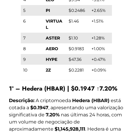
5
PI
$0.2486
+2.65%
6
VIRTUA
$1.46
+1.51%
L
7
ASTER
$1.10
+1.28%
8
AERO
$0.9183
+1.00%
9
HYPE
$47.36
+0.47%
10
2Z
$0.2281
+0.09%
1º – Hedera (HBAR) | $0.1947 ↑7.20%
Descrição:
A criptomoeda
Hedera (HBAR)
está
cotada a
$0.1947
, apresentando uma valorização
significativa de
7.20%
nas últimas 24 horas, com
um volume de negociação de
aproximadamente
$1,145,928,111
. Hedera é uma