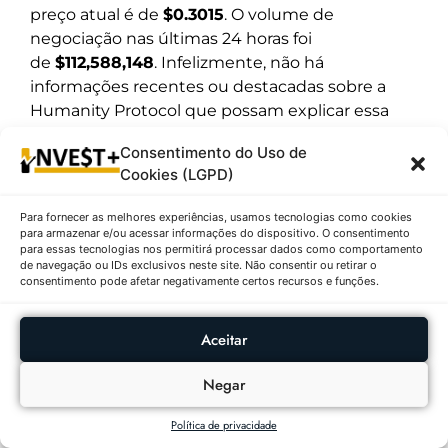
preço atual é de
$0.3015
. O volume de
negociação nas últimas 24 horas foi
de
$112,588,148
. Infelizmente, não há
informações recentes ou destacadas sobre a
Humanity Protocol que possam explicar essa
queda ou fornecer insights adicionais sobre sua
Consentimento do Uso de
tecnologia ou aplicativos. A criptomoeda parece
Cookies (LGPD)
estar enfrentando desafios no mercado atual,
mas sem informações adicionais, é difícil
Para fornecer as melhores experiências, usamos tecnologias como cookies
determinar as causas específicas dessa variação
para armazenar e/ou acessar informações do dispositivo. O consentimento
para essas tecnologias nos permitirá processar dados como comportamento
negativa.
de navegação ou IDs exclusivos neste site. Não consentir ou retirar o
consentimento pode afetar negativamente certos recursos e funções.
2º – World Liberty Financial (WLFI) |
$0.1362 ↓-8.82%
Aceitar
Descrição:
A World Liberty Financial (WLFI) está
atualmente com um preço de
$0.1362
e uma
Negar
variação negativa de
↓-8.82%
nas últimas 24
Política de privacidade
horas. O volume de negociação foi