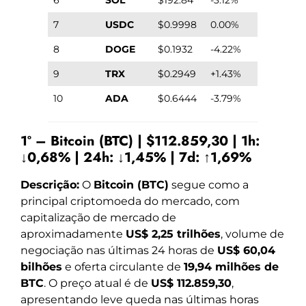
7
USDC
$0.9998
0.00%
8
DOGE
$0.1932
-4.22%
9
TRX
$0.2949
+1.43%
10
ADA
$0.6444
-3.79%
1º – Bitcoin (BTC) | $112.859,30 | 1h:
↓0,68% | 24h: ↓1,45% | 7d: ↑1,69%
Descrição:
O
Bitcoin (BTC)
segue como a
principal criptomoeda do mercado, com
capitalização de mercado de
aproximadamente
US$ 2,25 trilhões
, volume de
negociação nas últimas 24 horas de
US$ 60,04
bilhões
e oferta circulante de
19,94 milhões de
BTC
. O preço atual é de
US$ 112.859,30
,
apresentando leve queda nas últimas horas