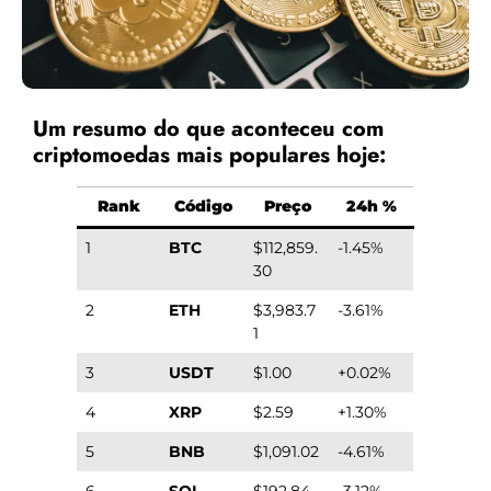
Um resumo do que aconteceu com
criptomoedas mais populares hoje:
Rank
Código
Preço
24h %
1
BTC
$112,859.
-1.45%
30
2
ETH
$3,983.7
-3.61%
1
3
USDT
$1.00
+0.02%
4
XRP
$2.59
+1.30%
5
BNB
$1,091.02
-4.61%
6
SOL
$192.84
-3.12%