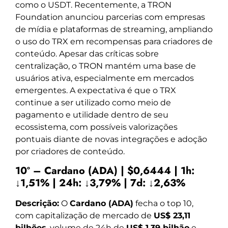
como o USDT. Recentemente, a TRON
Foundation anunciou parcerias com empresas
de mídia e plataformas de streaming, ampliando
o uso do TRX em recompensas para criadores de
conteúdo. Apesar das críticas sobre
centralização, o TRON mantém uma base de
usuários ativa, especialmente em mercados
emergentes. A expectativa é que o TRX
continue a ser utilizado como meio de
pagamento e utilidade dentro de seu
ecossistema, com possíveis valorizações
pontuais diante de novas integrações e adoção
por criadores de conteúdo.
10º – Cardano (ADA) | $0,6444 | 1h:
↓1,51% | 24h: ↓3,79% | 7d: ↓2,63%
Descrição:
O
Cardano (ADA)
fecha o top 10,
com capitalização de mercado de
US$ 23,11
bilhões
, volume de 24h de
US$ 1,39 bilhão
e