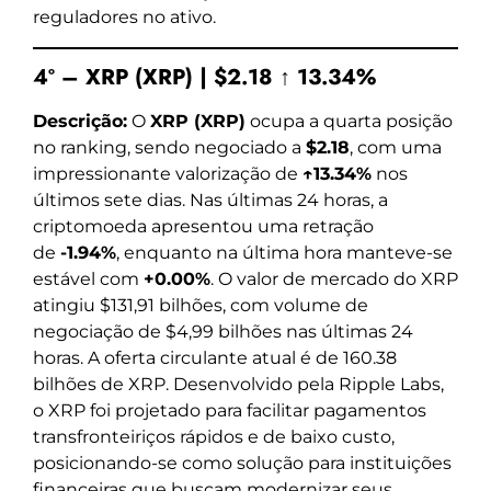
reguladores no ativo.
4º – XRP (XRP) | $2.18 ↑ 13.34%
Descrição:
O
XRP (XRP)
ocupa a quarta posição
no ranking, sendo negociado a
$2.18
, com uma
impressionante valorização de
↑13.34%
nos
últimos sete dias. Nas últimas 24 horas, a
criptomoeda apresentou uma retração
de
-1.94%
, enquanto na última hora manteve-se
estável com
+0.00%
. O valor de mercado do XRP
atingiu $131,91 bilhões, com volume de
negociação de $4,99 bilhões nas últimas 24
horas. A oferta circulante atual é de 160.38
bilhões de XRP. Desenvolvido pela Ripple Labs,
o XRP foi projetado para facilitar pagamentos
transfronteiriços rápidos e de baixo custo,
posicionando-se como solução para instituições
financeiras que buscam modernizar seus