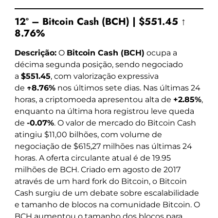
12º – Bitcoin Cash (BCH) | $551.45 ↑
8.76%
Descrição:
O
Bitcoin Cash (BCH)
ocupa a
décima segunda posição, sendo negociado
a
$551.45
, com valorização expressiva
de
↑8.76%
nos últimos sete dias. Nas últimas 24
horas, a criptomoeda apresentou alta de
+2.85%
,
enquanto na última hora registrou leve queda
de
-0.07%
. O valor de mercado do Bitcoin Cash
atingiu $11,00 bilhões, com volume de
negociação de $615,27 milhões nas últimas 24
horas. A oferta circulante atual é de 19.95
milhões de BCH. Criado em agosto de 2017
através de um hard fork do Bitcoin, o Bitcoin
Cash surgiu de um debate sobre escalabilidade
e tamanho de blocos na comunidade Bitcoin. O
BCH aumentou o tamanho dos blocos para