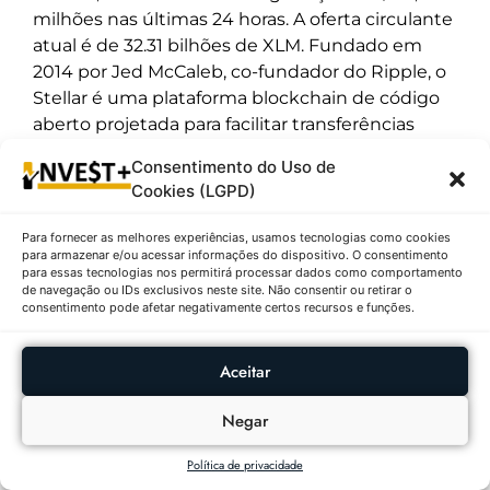
milhões nas últimas 24 horas. A oferta circulante
atual é de 32.31 bilhões de XLM. Fundado em
2014 por Jed McCaleb, co-fundador do Ripple, o
Stellar é uma plataforma blockchain de código
aberto projetada para facilitar transferências
transfronteiriças de valor de forma rápida,
Consentimento do Uso de
confiável e a custo extremamente baixo. A rede
Cookies (LGPD)
Stellar se concentra em conectar instituições
financeiras, sistemas de pagamento e pessoas,
Para fornecer as melhores experiências, usamos tecnologias como cookies
com foco especial em servir populações sem
para armazenar e/ou acessar informações do dispositivo. O consentimento
para essas tecnologias nos permitirá processar dados como comportamento
acesso a serviços bancários tradicionais em
de navegação ou IDs exclusivos neste site. Não consentir ou retirar o
mercados emergentes. O protocolo Stellar pode
consentimento pode afetar negativamente certos recursos e funções.
processar milhares de transações por segundo
com confirmação em apenas alguns segundos
Aceitar
e taxas fracionárias de centavo, tornando-o ideal
para remessas internacionais e
Negar
micropagamentos. A rede suporta a emissão de
ativos personalizados e possui uma exchange
Política de privacidade