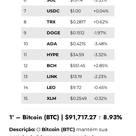
7
USDC
$1.00
+0.04%
8
TRX
$0.2817
+0.62%
9
DOGE
$0.1512
-1.97%
10
ADA
$0.4215
-3.48%
11
HYPE
$34.59
-3.32%
12
BCH
$551.45
+2.85%
13
LINK
$13.19
-2.23%
14
LEO
$9.72
-0.45%
15
XLM
$0.2549
-0.32%
1º – Bitcoin (BTC) | $91,717.27 ↑ 8.93%
Descrição:
O
Bitcoin (BTC)
mantém sua