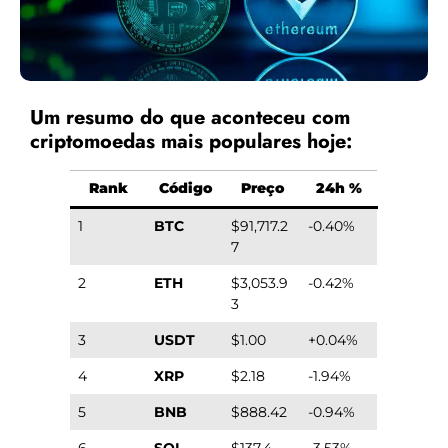
Um resumo do que aconteceu com
criptomoedas mais populares hoje:
Rank
Código
Preço
24h %
1
BTC
$91,717.2
-0.40%
7
2
ETH
$3,053.9
-0.42%
3
3
USDT
$1.00
+0.04%
4
XRP
$2.18
-1.94%
5
BNB
$888.42
-0.94%
6
SOL
$137.4
-3.53%