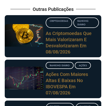
Outras Publicações
CRIPTOMOEDAS
RANKING
DIÁRIO
As Criptomoedas Que
Mais Valorizaram E
Desvalorizaram Em
08/08/2026
RANKING DIÁRIO
AÇÕES
Ações Com Maiores
Altas E Baixas No
IBOVESPA Em
07/08/2026