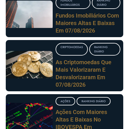
FUNDOS
RANKING
IMOBILIÁRIOS
DIÁRIO
Fundos Imobiliários Com
Maiores Altas E Baixas
Em 07/08/2026
CRIPTOMOEDAS
RANKING
DIÁRIO
As Criptomoedas Que
Mais Valorizaram E
Desvalorizaram Em
07/08/2026
AÇÕES
RANKING DIÁRIO
Ações Com Maiores
Altas E Baixas No
IBOVESPA Em