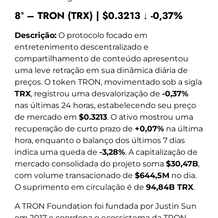
8º – TRON (TRX) | $0.3213 ↓ -0,37%
Descrição:
O protocolo focado em
entretenimento descentralizado e
compartilhamento de conteúdo apresentou
uma leve retração em sua dinâmica diária de
preços. O token TRON, movimentado sob a sigla
TRX
, registrou uma desvalorização de
-0,37%
nas últimas 24 horas, estabelecendo seu preço
de mercado em
$0.3213
. O ativo mostrou uma
recuperação de curto prazo de
+0,07%
na última
hora, enquanto o balanço dos últimos 7 dias
indica uma queda de
-3,28%
. A capitalização de
mercado consolidada do projeto soma
$30,47B
,
com volume transacionado de
$644,5M
no dia.
O suprimento em circulação é de
94,84B TRX
.
A TRON Foundation foi fundada por Justin Sun
em 2017 e coordena o ecossistema da TRON,