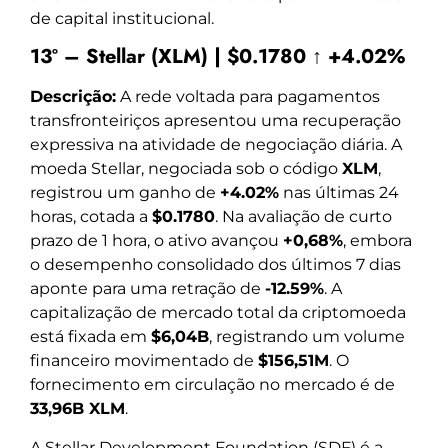
de capital institucional.
13º – Stellar (XLM) | $0.1780 ↑ +4.02%
Descrição:
A rede voltada para pagamentos
transfronteiriços apresentou uma recuperação
expressiva na atividade de negociação diária. A
moeda Stellar, negociada sob o código
XLM
,
registrou um ganho de
+4.02%
nas últimas 24
horas, cotada a
$0.1780
. Na avaliação de curto
prazo de 1 hora, o ativo avançou
+0,68%
, embora
o desempenho consolidado dos últimos 7 dias
aponte para uma retração de
-12.59%
. A
capitalização de mercado total da criptomoeda
está fixada em
$6,04B
, registrando um volume
financeiro movimentado de
$156,51M
. O
fornecimento em circulação no mercado é de
33,96B XLM
.
A Stellar Development Foundation (SDF) é a