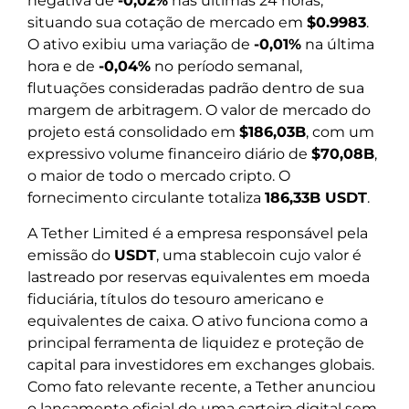
negativa de
-0,02%
nas últimas 24 horas,
situando sua cotação de mercado em
$0.9983
.
O ativo exibiu uma variação de
-0,01%
na última
hora e de
-0,04%
no período semanal,
flutuações consideradas padrão dentro de sua
margem de arbitragem. O valor de mercado do
projeto está consolidado em
$186,03B
, com um
expressivo volume financeiro diário de
$70,08B
,
o maior de todo o mercado cripto. O
fornecimento circulante totaliza
186,33B USDT
.
A Tether Limited é a empresa responsável pela
emissão do
USDT
, uma stablecoin cujo valor é
lastreado por reservas equivalentes em moeda
fiduciária, títulos do tesouro americano e
equivalentes de caixa. O ativo funciona como a
principal ferramenta de liquidez e proteção de
capital para investidores em exchanges globais.
Como fato relevante recente, a Tether anunciou
o lançamento oficial de uma carteira digital sem