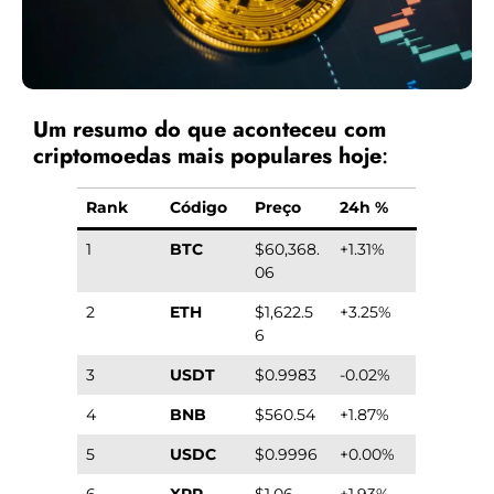
Um resumo do que aconteceu com
criptomoedas mais populares hoje
:
Rank
Código
Preço
24h %
1
BTC
$60,368.
+1.31%
06
2
ETH
$1,622.5
+3.25%
6
3
USDT
$0.9983
-0.02%
4
BNB
$560.54
+1.87%
5
USDC
$0.9996
+0.00%
6
XRP
$1.06
+1.93%