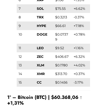
7
SOL
$75.55
+6.62%
8
TRX
$0.3213
-0.37%
9
HYPE
$66.61
+7.18%
10
DOGE
$0.0737
+0.78%
9
11
LEO
$9.52
+1.16%
12
ZEC
$406.67
+6.32%
13
XLM
$0.1780
+4.02%
14
XMR
$313.70
+0.37%
15
CC
$0.1456
-3.17%
1º – Bitcoin (BTC) | $60.368,06 ↑
+1,31%