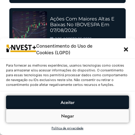
Ações Com Maiores Altas E
Baixas No IBOVESPA Em
07/08/2026
7 DE AGOSTO DE 2026
Consentimento do Uso de
Cookies (LGPD)
Fundos Imobiliários Com
Para fornecer as melhores experiências, usamos tecnologias como cookies
Maiores Altas E Baixas Em
para armazenar e/ou acessar informações do dispositivo. O consentimento
para essas tecnologias nos permitirá processar dados como comportamento
07/08/2026
de navegação ou IDs exclusivos neste site. Não consentir ou retirar o
7 DE AGOSTO DE 2026
consentimento pode afetar negativamente certos recursos e funções.
Aceitar
As Criptomoedas Que Mais
Negar
Valorizaram E Desvalorizaram
Em 07/08/2026
Política de privacidade
7 DE AGOSTO DE 2026