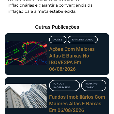
inflacionárias e garantir a convergência da
inflação para a meta estabelecida.
Outras Publicações
AÇÕES
RANKING DIÁRIO
Ações Com Maiores
Altas E Baixas No
IBOVESPA Em
06/08/2026
FUNDOS
RANKING
IMOBILIÁRIOS
DIÁRIO
Fundos Imobiliários Com
Maiores Altas E Baixas
Em 06/08/2026