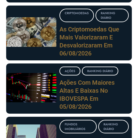
CRIPTOMOEDAS
RANKING
DIÁRIO
As Criptomoedas Que
Mais Valorizaram E
Desvalorizaram Em
06/08/2026
AÇÕES
RANKING DIÁRIO
Ações Com Maiores
Altas E Baixas No
IBOVESPA Em
05/08/2026
FUNDOS
RANKING
IMOBILIÁRIOS
DIÁRIO