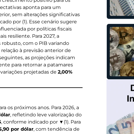
m crescimento positivo para os
pectativas aponta para um
ior, sem alterações significativas
cado por (1). Esse cenário sugere
luenciada por políticas fiscais
 resiliente. Para 2027, a
 robusto, com o PIB variando
elação à previsão anterior de
 seguintes, as projeções indicam
ente para retornar a patamares
variações projetadas de
2,00%
ra os próximos anos. Para 2026, a
dólar
, refletindo leve valorização do
5
, conforme indicado por ▼(1). Para
5,90 por dólar
, com tendência de