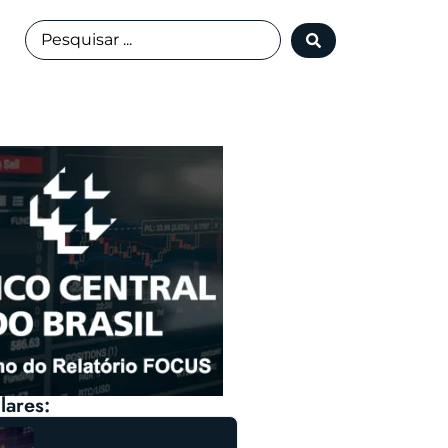
lares: