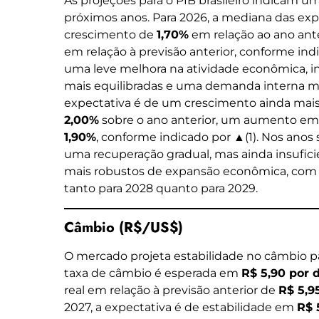
As projeções para o PIB brasileiro indicam u
próximos anos. Para 2026, a mediana das ex
crescimento de
1,70%
em relação ao ano anter
em relação à previsão anterior, conforme indi
uma leve melhora na atividade econômica, inf
mais equilibradas e uma demanda interna mais
expectativa é de um crescimento ainda mais
2,00%
sobre o ano anterior, um aumento em r
1,90%
, conforme indicado por ▲(1). Nos anos
uma recuperação gradual, mas ainda insufici
mais robustos de expansão econômica, com 
tanto para 2028 quanto para 2029.
Câmbio (R$/US$)
O mercado projeta estabilidade no câmbio pa
taxa de câmbio é esperada em
R$ 5,90 por 
real em relação à previsão anterior de
R$ 5,9
2027, a expectativa é de estabilidade em
R$ 