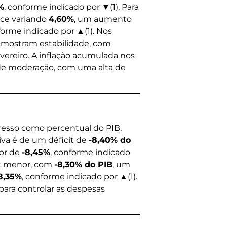
%
, conforme indicado por ▼(1). Para
dice variando
4,60%
, um aumento
forme indicado por ▲(1). Nos
s mostram estabilidade, com
ereiro. A inflação acumulada nos
de moderação, com uma alta de
resso como percentual do PIB,
iva é de um déficit de
-8,40% do
ior de
-8,45%
, conforme indicado
cit menor, com
-8,30% do PIB
, um
8,35%
, conforme indicado por ▲(1).
ara controlar as despesas