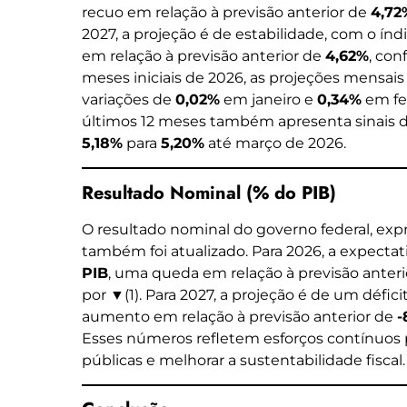
recuo em relação à previsão anterior de
4,72
2027, a projeção é de estabilidade, com o ín
em relação à previsão anterior de
4,62%
, con
meses iniciais de 2026, as projeções mensai
variações de
0,02%
em janeiro e
0,34%
em fev
últimos 12 meses também apresenta sinais 
5,18%
para
5,20%
até março de 2026.
Resultado Nominal (% do PIB)
O resultado nominal do governo federal, exp
também foi atualizado. Para 2026, a expectat
PIB
, uma queda em relação à previsão anter
por ▼(1). Para 2027, a projeção é de um défi
aumento em relação à previsão anterior de
-
Esses números refletem esforços contínuos p
públicas e melhorar a sustentabilidade fiscal.