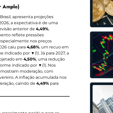
r Amplo)
 Brasil, apresenta projeções
 2026, a expectativa é de uma
evisão anterior de
4,49%
,
ento reflete pressões
 especialmente nos preços
2026 caiu para
4,68%
, um recuo em
e indicado por ▼(1). Já para 2027, a
projetado em
4,50%
, uma redução
forme indicado por ▼(1). Nos
is mostram moderação, com
ereiro. A inflação acumulada nos
leração, caindo de
4,49%
para