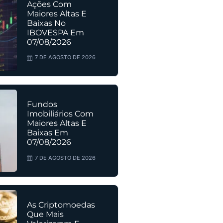
Ações Com
Maiores Altas E
Baixas No
IBOVESPA Em
07/08/2026
7 DE AGOSTO DE 2026
Fundos
Imobiliários Com
Maiores Altas E
Baixas Em
07/08/2026
7 DE AGOSTO DE 2026
As Criptomoedas
Que Mais