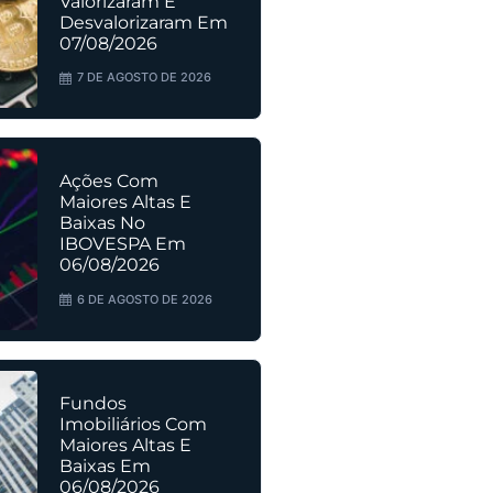
Valorizaram E
Desvalorizaram Em
07/08/2026
7 DE AGOSTO DE 2026
Ações Com
Maiores Altas E
Baixas No
IBOVESPA Em
06/08/2026
6 DE AGOSTO DE 2026
Fundos
Imobiliários Com
Maiores Altas E
Baixas Em
06/08/2026