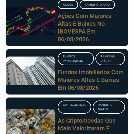
AÇÕES
RANKING DIÁRIO
Ações Com Maiores
Altas E Baixas No
IBOVESPA Em
06/08/2026
FUNDOS
RANKING
IMOBILIÁRIOS
DIÁRIO
Fundos Imobiliários Com
Maiores Altas E Baixas
Em 06/08/2026
CRIPTOMOEDAS
RANKING
DIÁRIO
As Criptomoedas Que
Mais Valorizaram E