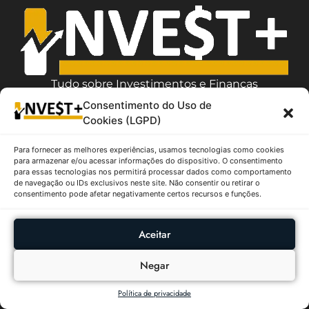
Tudo sobre Investimentos e Finanças
Consentimento do Uso de
Categorias
Cookies (LGPD)
Artigos
Fundos Imobiliários
Para fornecer as melhores experiências, usamos tecnologias como cookies
Ações
para armazenar e/ou acessar informações do dispositivo. O consentimento
para essas tecnologias nos permitirá processar dados como comportamento
Boletim Focus
de navegação ou IDs exclusivos neste site. Não consentir ou retirar o
consentimento pode afetar negativamente certos recursos e funções.
Criptomoedas
Sobre
Aceitar
Política de Privacidade
Termos de Uso
Negar
Contato / Suporte
Política de privacidade
Quem Somos