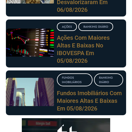
Desvalorizaram Em
06/08/2026
AÇÕES
RANKING DIÁRIO
Ações Com Maiores
Altas E Baixas No
IBOVESPA Em
05/08/2026
FUNDOS
RANKING
IMOBILIÁRIOS
DIÁRIO
Fundos Imobiliários Com
Maiores Altas E Baixas
Em 05/08/2026