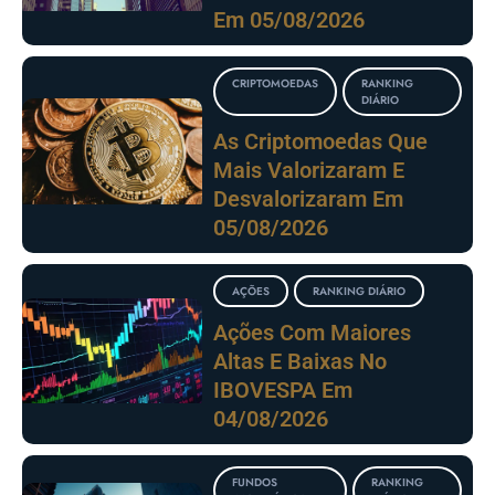
Em 05/08/2026
CRIPTOMOEDAS
RANKING
DIÁRIO
As Criptomoedas Que
Mais Valorizaram E
Desvalorizaram Em
05/08/2026
AÇÕES
RANKING DIÁRIO
Ações Com Maiores
Altas E Baixas No
IBOVESPA Em
04/08/2026
FUNDOS
RANKING