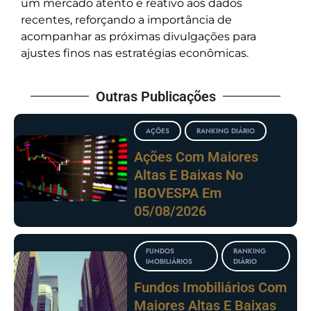
um mercado atento e reativo aos dados
recentes, reforçando a importância de
acompanhar as próximas divulgações para
ajustes finos nas estratégias econômicas.
Outras Publicações
AÇÕES
RANKING DIÁRIO
Ações Com Maiores
Altas E Baixas No
IBOVESPA Em
05/08/2026
FUNDOS
RANKING
IMOBILIÁRIOS
DIÁRIO
Fundos Imobiliários Com
Maiores Altas E Baixas