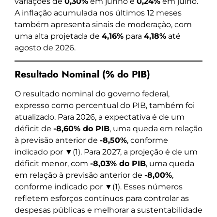
variações de
0,30%
em junho e
0,24%
em julho.
A inflação acumulada nos últimos 12 meses
também apresenta sinais de moderação, com
uma alta projetada de
4,16%
para
4,18%
até
agosto de 2026.
Resultado Nominal (% do PIB)
O resultado nominal do governo federal,
expresso como percentual do PIB, também foi
atualizado. Para 2026, a expectativa é de um
déficit de
-8,60% do PIB
, uma queda em relação
à previsão anterior de
-8,50%
, conforme
indicado por ▼(1). Para 2027, a projeção é de um
déficit menor, com
-8,03% do PIB
, uma queda
em relação à previsão anterior de
-8,00%
,
conforme indicado por ▼(1). Esses números
refletem esforços contínuos para controlar as
despesas públicas e melhorar a sustentabilidade