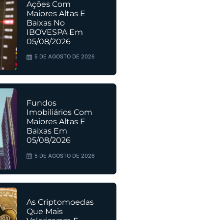
Ações Com
Maiores Altas E
Baixas No
IBOVESPA Em
05/08/2026
5 DE AGOSTO DE 2026
Fundos
Imobiliários Com
Maiores Altas E
Baixas Em
05/08/2026
5 DE AGOSTO DE 2026
As Criptomoedas
Que Mais