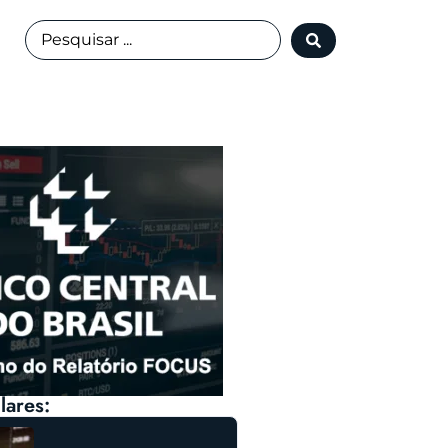
lares: