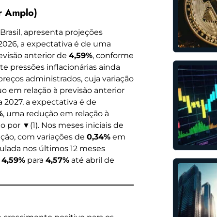
r Amplo)
 Brasil, apresenta projeções
 2026, a expectativa é de uma
evisão anterior de
4,59%
, conforme
e pressões inflacionárias ainda
reços administrados, cuja variação
uo em relação à previsão anterior
a 2027, a expectativa é de
%
, uma redução em relação à
o por ▼(1). Nos meses iniciais de
ção, com variações de
0,34%
em
ulada nos últimos 12 meses
e
4,59%
para
4,57%
até abril de