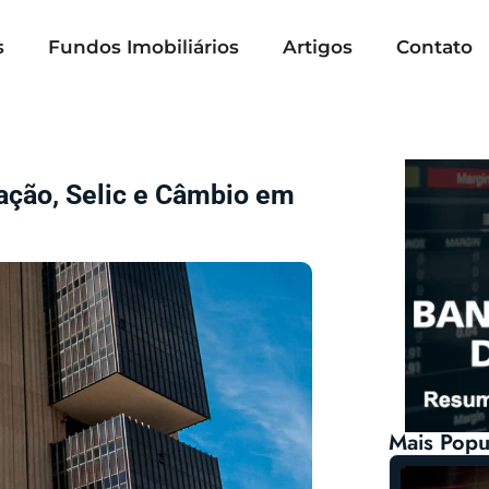
s
Fundos Imobiliários
Artigos
Contato
lação, Selic e Câmbio em
Mais Popu