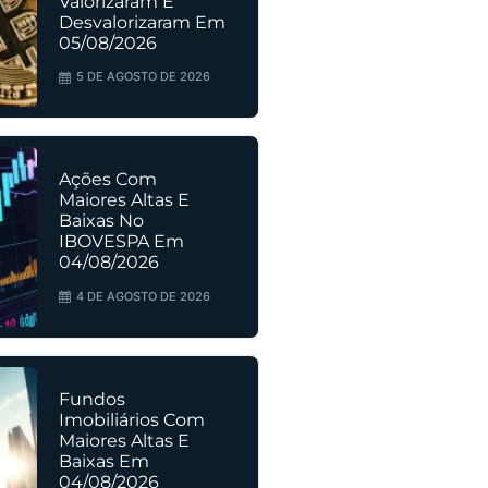
Valorizaram E
Desvalorizaram Em
05/08/2026
5 DE AGOSTO DE 2026
Ações Com
Maiores Altas E
Baixas No
IBOVESPA Em
04/08/2026
4 DE AGOSTO DE 2026
Fundos
Imobiliários Com
Maiores Altas E
Baixas Em
04/08/2026