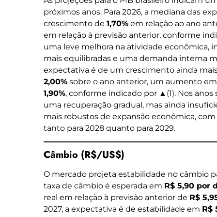
As projeções para o PIB brasileiro indicam u
próximos anos. Para 2026, a mediana das ex
crescimento de
1,70%
em relação ao ano anter
em relação à previsão anterior, conforme indi
uma leve melhora na atividade econômica, inf
mais equilibradas e uma demanda interna mais
expectativa é de um crescimento ainda mais
2,00%
sobre o ano anterior, um aumento em r
1,90%
, conforme indicado por ▲(1). Nos anos
uma recuperação gradual, mas ainda insufici
mais robustos de expansão econômica, com 
tanto para 2028 quanto para 2029.
Câmbio (R$/US$)
O mercado projeta estabilidade no câmbio pa
taxa de câmbio é esperada em
R$ 5,90 por 
real em relação à previsão anterior de
R$ 5,9
2027, a expectativa é de estabilidade em
R$ 