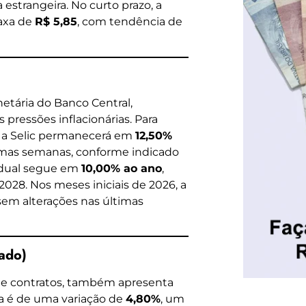
estrangeira. No curto prazo, a
taxa de
R$ 5,85
, com tendência de
netária do Banco Central,
pressões inflacionárias. Para
e a Selic permanecerá em
12,50%
ltimas semanas, conforme indicado
radual segue em
10,00% ao ano
,
2028. Nos meses iniciais de 2026, a
 sem alterações nas últimas
ado)
de contratos, também apresenta
va é de uma variação de
4,80%
, um