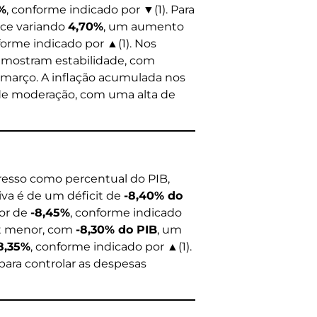
%
, conforme indicado por ▼(1). Para
dice variando
4,70%
, um aumento
forme indicado por ▲(1). Nos
s mostram estabilidade, com
arço. A inflação acumulada nos
de moderação, com uma alta de
resso como percentual do PIB,
iva é de um déficit de
-8,40% do
ior de
-8,45%
, conforme indicado
cit menor, com
-8,30% do PIB
, um
8,35%
, conforme indicado por ▲(1).
ara controlar as despesas