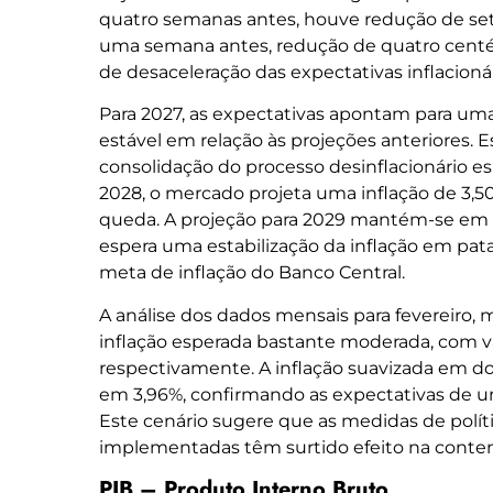
quatro semanas antes, houve redução de se
uma semana antes, redução de quatro cent
de desaceleração das expectativas inflacionár
Para 2027, as expectativas apontam para um
estável em relação às projeções anteriores.
consolidação do processo desinflacionário esp
2028, o mercado projeta uma inflação de 3,50
queda. A projeção para 2029 mantém-se em 
espera uma estabilização da inflação em pa
meta de inflação do Banco Central.
A análise dos dados mensais para fevereiro, 
inflação esperada bastante moderada, com va
respectivamente. A inflação suavizada em d
em 3,96%, confirmando as expectativas de u
Este cenário sugere que as medidas de políti
implementadas têm surtido efeito na contenç
PIB – Produto Interno Bruto