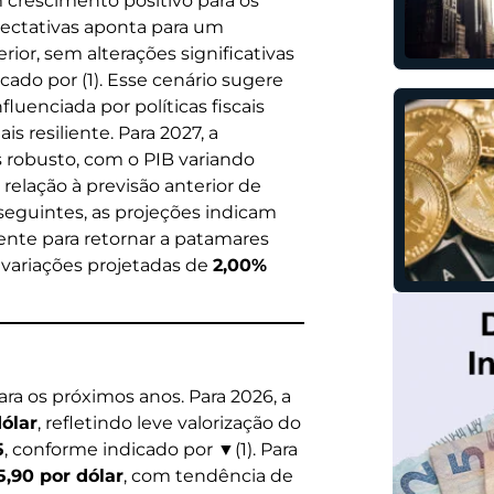
m crescimento positivo para os
pectativas aponta para um
ior, sem alterações significativas
cado por (1). Esse cenário sugere
luenciada por políticas fiscais
 resiliente. Para 2027, a
 robusto, com o PIB variando
elação à previsão anterior de
 seguintes, as projeções indicam
ente para retornar a patamares
variações projetadas de
2,00%
ra os próximos anos. Para 2026, a
dólar
, refletindo leve valorização do
5
, conforme indicado por ▼(1). Para
5,90 por dólar
, com tendência de