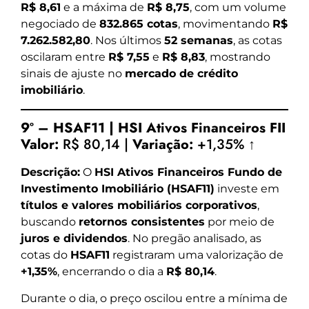
R$ 8,61
e a máxima de
R$ 8,75
, com um volume
negociado de
832.865 cotas
, movimentando
R$
7.262.582,80
. Nos últimos
52 semanas
, as cotas
oscilaram entre
R$ 7,55
e
R$ 8,83
, mostrando
sinais de ajuste no
mercado de crédito
imobiliário
.
9º – HSAF11 | HSI Ativos Financeiros FII
Valor:
R$ 80,14 |
Variação:
+1,35% ↑
Descrição:
O
HSI Ativos Financeiros Fundo de
Investimento Imobiliário (HSAF11)
investe em
títulos e valores mobiliários corporativos
,
buscando
retornos consistentes
por meio de
juros e dividendos
. No pregão analisado, as
cotas do
HSAF11
registraram uma valorização de
+1,35%
, encerrando o dia a
R$ 80,14
.
Durante o dia, o preço oscilou entre a mínima de