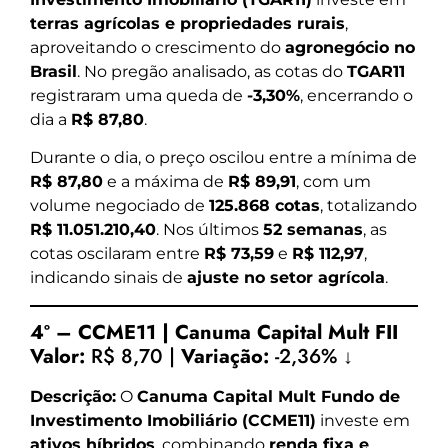
terras agrícolas e propriedades rurais
,
aproveitando o crescimento do
agronegócio no
Brasil
. No pregão analisado, as cotas do
TGAR11
registraram uma queda de
-3,30%
, encerrando o
dia a
R$ 87,80
.
Durante o dia, o preço oscilou entre a mínima de
R$ 87,80
e a máxima de
R$ 89,91
, com um
volume negociado de
125.868 cotas
, totalizando
R$ 11.051.210,40
. Nos últimos
52 semanas
, as
cotas oscilaram entre
R$ 73,59
e
R$ 112,97
,
indicando sinais de
ajuste no setor agrícola
.
4º – CCME11 | Canuma Capital Mult FII
Valor:
R$ 8,70 |
Variação:
-2,36% ↓
Descrição:
O
Canuma Capital Mult Fundo de
Investimento Imobiliário (CCME11)
investe em
ativos híbridos
, combinando
renda fixa e