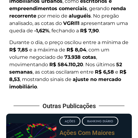
imobiliários urbanos
, como
escritórios e
empreendimentos comerciais
, gerando
renda
recorrente
por meio de
aluguéis
. No pregão
analisado, as cotas do
VGRI11
apresentaram uma
queda de
-1,62%
, fechando a
R$ 7,90
.
Durante o dia, o preço oscilou entre a mínima de
R$ 7,85
e a máxima de
R$ 8,04
, com um
volume negociado de
73.938 cotas
,
movimentando
R$ 584.110,20
. Nos últimos
52
semanas
, as cotas oscilaram entre
R$ 6,58
e
R$
8,53
, mostrando sinais de
ajuste no mercado
imobiliário
.
Outras Publicações
AÇÕES
RANKING DIÁRIO
Ações Com Maiores