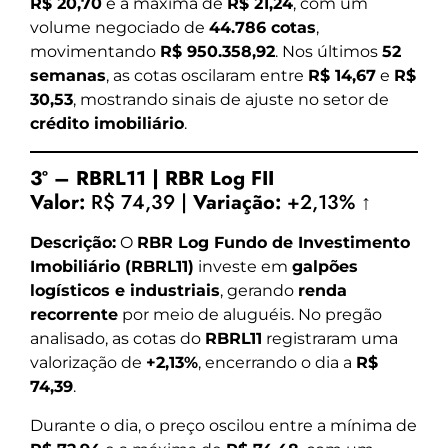
R$ 20,70
e a máxima de
R$ 21,24
, com um
volume negociado de
44.786 cotas
,
movimentando
R$ 950.358,92
. Nos últimos
52
semanas
, as cotas oscilaram entre
R$ 14,67
e
R$
30,53
, mostrando sinais de ajuste no setor de
crédito imobiliário
.
3º – RBRL11 | RBR Log FII
Valor:
R$ 74,39 |
Variação:
+2,13% ↑
Descrição:
O
RBR Log Fundo de Investimento
Imobiliário (RBRL11)
investe em
galpões
logísticos e industriais
, gerando
renda
recorrente
por meio de aluguéis. No pregão
analisado, as cotas do
RBRL11
registraram uma
valorização de
+2,13%
, encerrando o dia a
R$
74,39
.
Durante o dia, o preço oscilou entre a mínima de