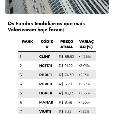
Os Fundos Imobiliários que mais
Valorizaram hoje foram:
RANK
CÓDIG
PREÇO
VARIAÇ
O
ATUAL
ÃO (%)
1
CLIN11
R$ 88,62
+4,26%
2
HCTR11
R$ 21,22
+3,01%
3
RBRL11
R$ 74,39
+2,13%
4
RBRF11
R$ 6,70
+1,67%
5
HGRE11
R$ 112,13
+1,56%
6
MANA11
R$ 8,48
+1,56%
7
VIUR11
R$ 5,35
+1,52%