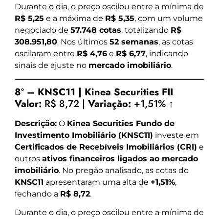
Durante o dia, o preço oscilou entre a mínima de
R$ 5,25
e a máxima de
R$ 5,35
, com um volume
negociado de
57.748 cotas
, totalizando
R$
308.951,80
. Nos últimos
52 semanas
, as cotas
oscilaram entre
R$ 4,76
e
R$ 6,77
, indicando
sinais de ajuste no
mercado imobiliário
.
8º – KNSC11 | Kinea Securities FII
Valor:
R$ 8,72 |
Variação:
+1,51% ↑
Descrição:
O
Kinea Securities Fundo de
Investimento Imobiliário (KNSC11)
investe em
Certificados de Recebíveis Imobiliários (CRI)
e
outros
ativos financeiros ligados ao mercado
imobiliário
. No pregão analisado, as cotas do
KNSC11
apresentaram uma alta de
+1,51%
,
fechando a
R$ 8,72
.
Durante o dia, o preço oscilou entre a mínima de