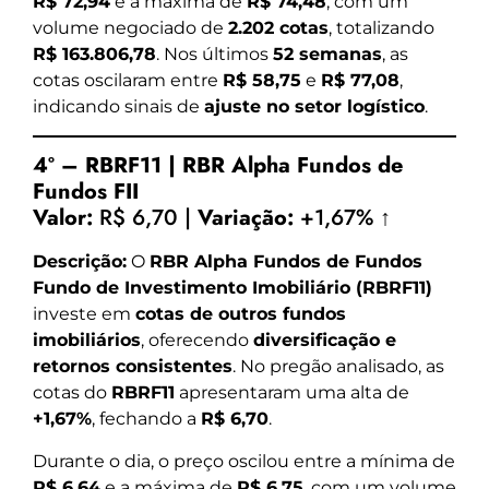
R$ 72,94
e a máxima de
R$ 74,48
, com um
volume negociado de
2.202 cotas
, totalizando
R$ 163.806,78
. Nos últimos
52 semanas
, as
cotas oscilaram entre
R$ 58,75
e
R$ 77,08
,
indicando sinais de
ajuste no setor logístico
.
4º – RBRF11 | RBR Alpha Fundos de
Fundos FII
Valor:
R$ 6,70 |
Variação:
+1,67% ↑
Descrição:
O
RBR Alpha Fundos de Fundos
Fundo de Investimento Imobiliário (RBRF11)
investe em
cotas de outros fundos
imobiliários
, oferecendo
diversificação e
retornos consistentes
. No pregão analisado, as
cotas do
RBRF11
apresentaram uma alta de
+1,67%
, fechando a
R$ 6,70
.
Durante o dia, o preço oscilou entre a mínima de
R$ 6,64
e a máxima de
R$ 6,75
, com um volume