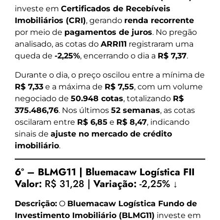
investe em
Certificados de Recebíveis
Imobiliários (CRI)
, gerando
renda recorrente
por meio de
pagamentos de juros
. No pregão
analisado, as cotas do
ARRI11
registraram uma
queda de
-2,25%
, encerrando o dia a
R$ 7,37
.
Durante o dia, o preço oscilou entre a mínima de
R$ 7,33
e a máxima de
R$ 7,55
, com um volume
negociado de
50.948 cotas
, totalizando
R$
375.486,76
. Nos últimos
52 semanas
, as cotas
oscilaram entre
R$ 6,85
e
R$ 8,47
, indicando
sinais de
ajuste no mercado de crédito
imobiliário
.
6º – BLMG11 | Bluemacaw Logística FII
Valor:
R$ 31,28 |
Variação:
-2,25% ↓
Descrição:
O
Bluemacaw Logística Fundo de
Investimento Imobiliário (BLMG11)
investe em