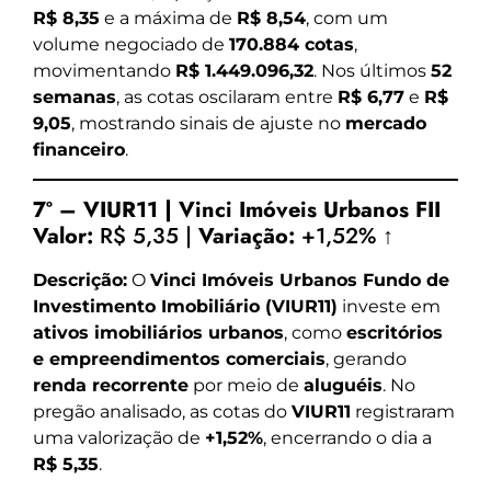
R$ 8,35
e a máxima de
R$ 8,54
, com um
volume negociado de
170.884 cotas
,
movimentando
R$ 1.449.096,32
. Nos últimos
52
semanas
, as cotas oscilaram entre
R$ 6,77
e
R$
9,05
, mostrando sinais de ajuste no
mercado
financeiro
.
7º – VIUR11 | Vinci Imóveis Urbanos FII
Valor:
R$ 5,35 |
Variação:
+1,52% ↑
Descrição:
O
Vinci Imóveis Urbanos Fundo de
Investimento Imobiliário (VIUR11)
investe em
ativos imobiliários urbanos
, como
escritórios
e empreendimentos comerciais
, gerando
renda recorrente
por meio de
aluguéis
. No
pregão analisado, as cotas do
VIUR11
registraram
uma valorização de
+1,52%
, encerrando o dia a
R$ 5,35
.