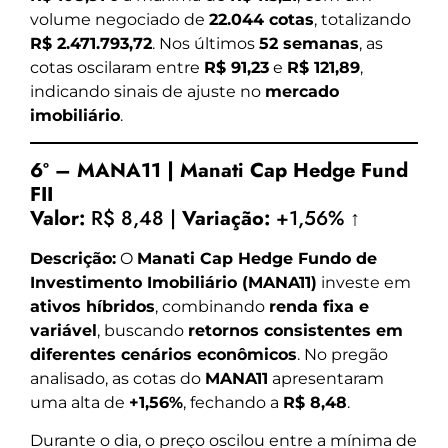
volume negociado de
22.044 cotas
, totalizando
R$ 2.471.793,72
. Nos últimos
52 semanas
, as
cotas oscilaram entre
R$ 91,23
e
R$ 121,89
,
indicando sinais de ajuste no
mercado
imobiliário
.
6º – MANA11 | Manati Cap Hedge Fund
FII
Valor:
R$ 8,48 |
Variação:
+1,56% ↑
Descrição:
O
Manati Cap Hedge Fundo de
Investimento Imobiliário (MANA11)
investe em
ativos híbridos
, combinando
renda fixa e
variável
, buscando
retornos consistentes em
diferentes cenários econômicos
. No pregão
analisado, as cotas do
MANA11
apresentaram
uma alta de
+1,56%
, fechando a
R$ 8,48
.
Durante o dia, o preço oscilou entre a mínima de