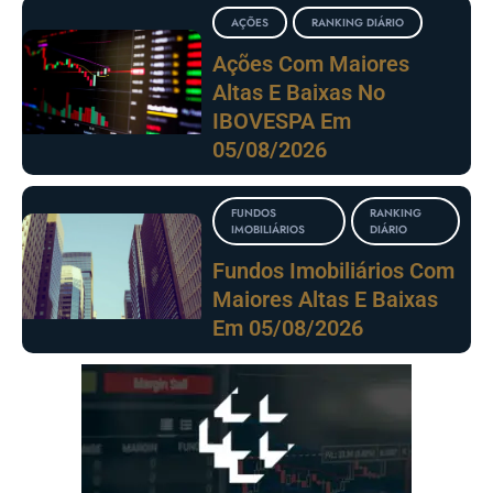
AÇÕES
RANKING DIÁRIO
Ações Com Maiores
Altas E Baixas No
IBOVESPA Em
05/08/2026
FUNDOS
RANKING
IMOBILIÁRIOS
DIÁRIO
Fundos Imobiliários Com
Maiores Altas E Baixas
Em 05/08/2026