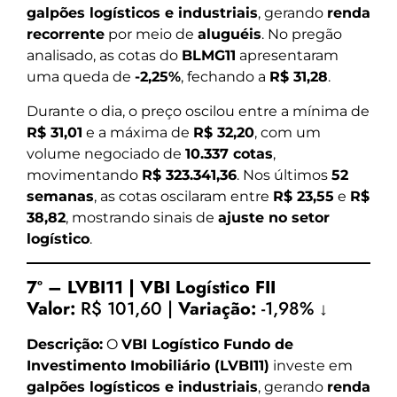
galpões logísticos e industriais
, gerando
renda
recorrente
por meio de
aluguéis
. No pregão
analisado, as cotas do
BLMG11
apresentaram
uma queda de
-2,25%
, fechando a
R$ 31,28
.
Durante o dia, o preço oscilou entre a mínima de
R$ 31,01
e a máxima de
R$ 32,20
, com um
volume negociado de
10.337 cotas
,
movimentando
R$ 323.341,36
. Nos últimos
52
semanas
, as cotas oscilaram entre
R$ 23,55
e
R$
38,82
, mostrando sinais de
ajuste no setor
logístico
.
7º – LVBI11 | VBI Logístico FII
Valor:
R$ 101,60 |
Variação:
-1,98% ↓
Descrição:
O
VBI Logístico Fundo de
Investimento Imobiliário (LVBI11)
investe em
galpões logísticos e industriais
, gerando
renda