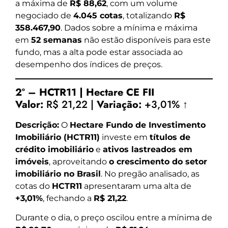
a máxima de
R$ 88,62
, com um volume
negociado de
4.045 cotas
, totalizando
R$
358.467,90
. Dados sobre a mínima e máxima
em
52 semanas
não estão disponíveis para este
fundo, mas a alta pode estar associada ao
desempenho dos índices de preços.
2º – HCTR11 | Hectare CE FII
Valor:
R$ 21,22 |
Variação:
+3,01% ↑
Descrição:
O
Hectare Fundo de Investimento
Imobiliário (HCTR11)
investe em
títulos de
crédito imobiliário
e
ativos lastreados em
imóveis
, aproveitando
o crescimento do setor
imobiliário no Brasil
. No pregão analisado, as
cotas do
HCTR11
apresentaram uma alta de
+3,01%
, fechando a
R$ 21,22
.
Durante o dia, o preço oscilou entre a mínima de