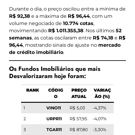
Durante o dia, o preço oscilou entre a mínima de
R$ 92,38
e a máxima de
R$ 96,44
, com um
volume negociado de
10.774 cotas
,
movimentando
R$ 1.011.355,38
. Nos últimos
52
semanas
, as cotas oscilaram entre
R$ 74,18
e
R$
96,44
, mostrando sinais de ajuste no
mercado
de crédito imobiliário
.
Os Fundos Imobiliários que mais
Desvalorizaram hoje foram:
RANK
CÓDIG
PREÇO
VARIAÇ
O
ATUAL
ÃO (%)
1
VINO11
R$ 5,03
-4,37%
2
URPR11
R$ 57,95
-4,07%
3
TGAR11
R$ 87,80
-3,30%