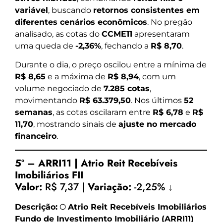
variável
, buscando
retornos consistentes em
diferentes cenários econômicos
. No pregão
analisado, as cotas do
CCME11
apresentaram
uma queda de
-2,36%
, fechando a
R$ 8,70
.
Durante o dia, o preço oscilou entre a mínima de
R$ 8,65
e a máxima de
R$ 8,94
, com um
volume negociado de
7.285 cotas
,
movimentando
R$ 63.379,50
. Nos últimos
52
semanas
, as cotas oscilaram entre
R$ 6,78
e
R$
11,70
, mostrando sinais de
ajuste no mercado
financeiro
.
5º – ARRI11 | Atrio Reit Recebíveis
Imobiliários FII
Valor:
R$ 7,37 |
Variação:
-2,25% ↓
Descrição:
O
Atrio Reit Recebíveis Imobiliários
Fundo de Investimento Imobiliário (ARRI11)