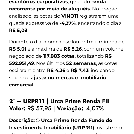
escritórios corporativos
, gerando
renda
recorrente por meio de aluguéis
. No pregão
analisado, as cotas do
VINO11
registraram uma
queda expressiva de
-4,37%
, encerrando o dia a
R$ 5,03
.
Durante o dia, o preço oscilou entre a mínima de
R$ 5,01
e a máxima de
R$ 5,26
, com um volume
negociado de
117.883 cotas
, totalizando
R$
592.951,49
. Nos últimos
52 semanas
, as cotas
oscilaram entre
R$ 4,26
e
R$ 7,43
, indicando
sinais de
ajuste no mercado imobiliário
comercial
.
2º – URPR11 | Urca Prime Renda FII
Valor:
R$ 57,95 |
Variação:
-4,07% ↓
Descrição:
O
Urca Prime Renda Fundo de
Investimento Imobiliário (URPR11)
investe em