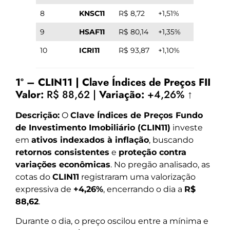
8
KNSC11
R$ 8,72
+1,51%
9
HSAF11
R$ 80,14
+1,35%
10
ICRI11
R$ 93,87
+1,10%
1º – CLIN11 | Clave Índices de Preços FII
Valor:
R$ 88,62 |
Variação:
+4,26% ↑
Descrição:
O
Clave Índices de Preços Fundo
de Investimento Imobiliário (CLIN11)
investe
em
ativos indexados à inflação
, buscando
retornos consistentes
e
proteção contra
variações econômicas
. No pregão analisado, as
cotas do
CLIN11
registraram uma valorização
expressiva de
+4,26%
, encerrando o dia a
R$
88,62
.
Durante o dia, o preço oscilou entre a mínima e