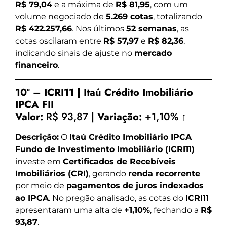
R$ 79,04
e a máxima de
R$ 81,95
, com um
volume negociado de
5.269 cotas
, totalizando
R$ 422.257,66
. Nos últimos
52 semanas
, as
cotas oscilaram entre
R$ 57,97
e
R$ 82,36
,
indicando sinais de ajuste no
mercado
financeiro
.
10º – ICRI11 | Itaú Crédito Imobiliário
IPCA FII
Valor:
R$ 93,87 |
Variação:
+1,10% ↑
Descrição:
O
Itaú Crédito Imobiliário IPCA
Fundo de Investimento Imobiliário (ICRI11)
investe em
Certificados de Recebíveis
Imobiliários (CRI)
, gerando
renda recorrente
por meio de
pagamentos de juros indexados
ao IPCA
. No pregão analisado, as cotas do
ICRI11
apresentaram uma alta de
+1,10%
, fechando a
R$
93,87
.