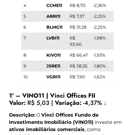
4
CCME11
R$ 8,70
-2,36%
5
ARRI11
R$ 7,37
-2,25%
6
BLMG11
R$ 31,28
-2,25%
7
LVBI11
R$
-1,98%
101,60
8
KIVO11
R$ 66,47
-1,93%
9
JSRE11
R$ 58,35
-1,80%
10
VGRI11
R$ 7,90
-1,62%
1º – VINO11 | Vinci Offices FII
Valor:
R$ 5,03 |
Variação:
-4,37% ↓
Descrição:
O
Vinci Offices Fundo de
Investimento Imobiliário (VINO11)
investe em
ativos imobiliários comerciais
, como