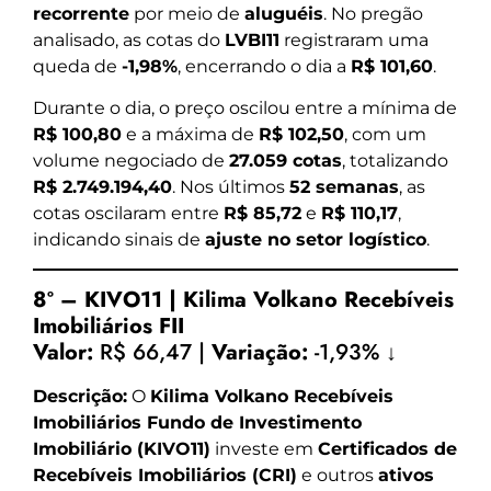
recorrente
por meio de
aluguéis
. No pregão
analisado, as cotas do
LVBI11
registraram uma
queda de
-1,98%
, encerrando o dia a
R$ 101,60
.
Durante o dia, o preço oscilou entre a mínima de
R$ 100,80
e a máxima de
R$ 102,50
, com um
volume negociado de
27.059 cotas
, totalizando
R$ 2.749.194,40
. Nos últimos
52 semanas
, as
cotas oscilaram entre
R$ 85,72
e
R$ 110,17
,
indicando sinais de
ajuste no setor logístico
.
8º – KIVO11 | Kilima Volkano Recebíveis
Imobiliários FII
Valor:
R$ 66,47 |
Variação:
-1,93% ↓
Descrição:
O
Kilima Volkano Recebíveis
Imobiliários Fundo de Investimento
Imobiliário (KIVO11)
investe em
Certificados de
Recebíveis Imobiliários (CRI)
e outros
ativos