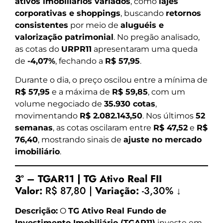
ativos imobiliários variados
, como
lajes
corporativas e shoppings
, buscando
retornos
consistentes
por meio de
aluguéis e
valorização patrimonial
. No pregão analisado,
as cotas do
URPR11
apresentaram uma queda
de
-4,07%
, fechando a
R$ 57,95
.
Durante o dia, o preço oscilou entre a mínima de
R$ 57,95
e a máxima de
R$ 59,85
, com um
volume negociado de
35.930 cotas
,
movimentando
R$ 2.082.143,50
. Nos últimos
52
semanas
, as cotas oscilaram entre
R$ 47,52
e
R$
76,40
, mostrando sinais de
ajuste no mercado
imobiliário
.
3º – TGAR11 | TG Ativo Real FII
Valor:
R$ 87,80 |
Variação:
-3,30% ↓
Descrição:
O
TG Ativo Real Fundo de
Investimento Imobiliário (TGAR11)
investe em