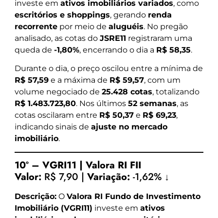
investe em
ativos imobiliários variados
, como
escritórios e shoppings
, gerando
renda
recorrente
por meio de
aluguéis
. No pregão
analisado, as cotas do
JSRE11
registraram uma
queda de
-1,80%
, encerrando o dia a
R$ 58,35
.
Durante o dia, o preço oscilou entre a mínima de
R$ 57,59
e a máxima de
R$ 59,57
, com um
volume negociado de
25.428 cotas
, totalizando
R$ 1.483.723,80
. Nos últimos
52 semanas
, as
cotas oscilaram entre
R$ 50,37
e
R$ 69,23
,
indicando sinais de
ajuste no mercado
imobiliário
.
10º – VGRI11 | Valora RI FII
Valor:
R$ 7,90 |
Variação:
-1,62% ↓
Descrição:
O
Valora RI Fundo de Investimento
Imobiliário (VGRI11)
investe em
ativos