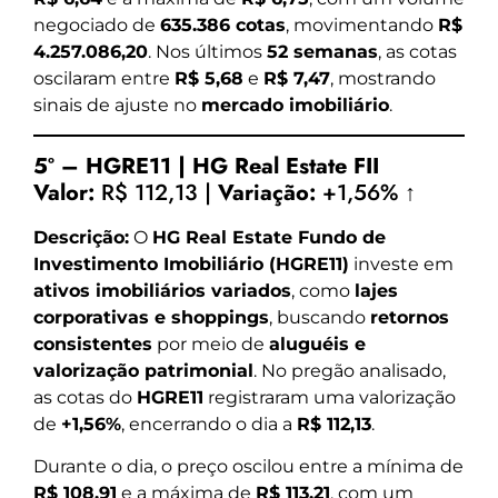
negociado de
635.386 cotas
, movimentando
R$
4.257.086,20
. Nos últimos
52 semanas
, as cotas
oscilaram entre
R$ 5,68
e
R$ 7,47
, mostrando
sinais de ajuste no
mercado imobiliário
.
5º – HGRE11 | HG Real Estate FII
Valor:
R$ 112,13 |
Variação:
+1,56% ↑
Descrição:
O
HG Real Estate Fundo de
Investimento Imobiliário (HGRE11)
investe em
ativos imobiliários variados
, como
lajes
corporativas e shoppings
, buscando
retornos
consistentes
por meio de
aluguéis e
valorização patrimonial
. No pregão analisado,
as cotas do
HGRE11
registraram uma valorização
de
+1,56%
, encerrando o dia a
R$ 112,13
.
Durante o dia, o preço oscilou entre a mínima de
R$ 108,91
e a máxima de
R$ 113,21
, com um