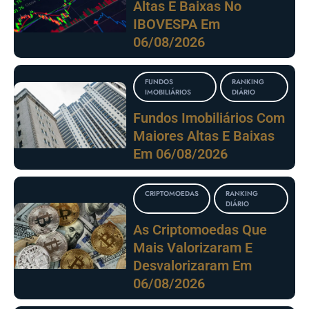
Altas E Baixas No
IBOVESPA Em
06/08/2026
FUNDOS
RANKING
IMOBILIÁRIOS
DIÁRIO
Fundos Imobiliários Com
Maiores Altas E Baixas
Em 06/08/2026
CRIPTOMOEDAS
RANKING
DIÁRIO
As Criptomoedas Que
Mais Valorizaram E
Desvalorizaram Em
06/08/2026