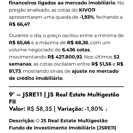
financeiros ligados ao mercado imobiliário
. No
pregão analisado, as cotas do
KIVO11
apresentaram uma queda de
-1,93%
, fechando a
R$ 66,47
.
Durante o dia, o preço oscilou entre a mínima de
R$ 65,66
e a máxima de
R$ 68,36
, com um
volume negociado de
6.436 cotas
,
movimentando
R$ 427.800,92
. Nos últimos
52
semanas
, as cotas oscilaram entre
R$ 51,56
e
R$
81,73
, mostrando sinais de
ajuste no mercado
de crédito imobiliário
.
9º – JSRE11 | JS Real Estate Multigestão
FII
Valor:
R$ 58,35 |
Variação:
-1,80% ↓
Descrição:
O
JS Real Estate Multigestão
Fundo de Investimento Imobiliário (JSRE11)