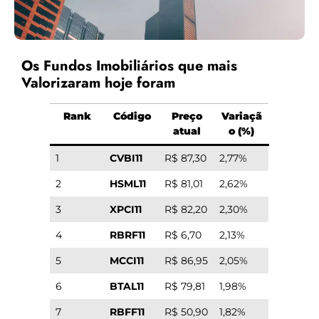
Os Fundos Imobiliários que mais
Valorizaram hoje foram
Rank
Código
Preço
Variaçã
atual
o (%)
1
CVBI11
R$ 87,30
2,77%
2
HSML11
R$ 81,01
2,62%
3
XPCI11
R$ 82,20
2,30%
4
RBRF11
R$ 6,70
2,13%
5
MCCI11
R$ 86,95
2,05%
6
BTAL11
R$ 79,81
1,98%
7
RBFF11
R$ 50,90
1,82%