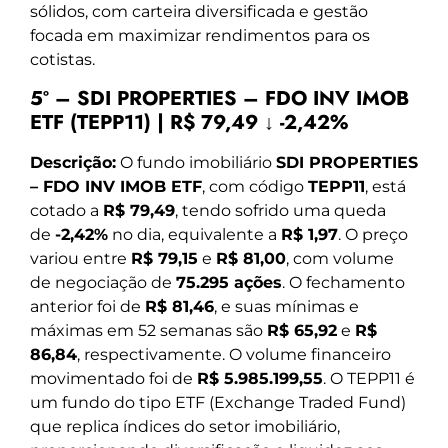
sólidos, com carteira diversificada e gestão
focada em maximizar rendimentos para os
cotistas.
5º – SDI PROPERTIES – FDO INV IMOB
ETF (TEPP11) | R$ 79,49 ↓ -2,42%
Descrição:
O fundo imobiliário
SDI PROPERTIES
– FDO INV IMOB ETF
, com código
TEPP11
, está
cotado a
R$ 79,49
, tendo sofrido uma queda
de
-2,42%
no dia, equivalente a
R$ 1,97
. O preço
variou entre
R$ 79,15
e
R$ 81,00
, com volume
de negociação de
75.295 ações
. O fechamento
anterior foi de
R$ 81,46
, e suas mínimas e
máximas em 52 semanas são
R$ 65,92
e
R$
86,84
, respectivamente. O volume financeiro
movimentado foi de
R$ 5.985.199,55
. O TEPP11 é
um fundo do tipo ETF (Exchange Traded Fund)
que replica índices do setor imobiliário,