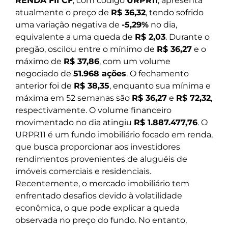
RENDA FII CF
, com código
URPR11
, apresenta
atualmente o preço de
R$ 36,32
, tendo sofrido
uma variação negativa de
-5,29%
no dia,
equivalente a uma queda de
R$ 2,03
. Durante o
pregão, oscilou entre o mínimo de
R$ 36,27
e o
máximo de
R$ 37,86
, com um volume
negociado de
51.968 ações
. O fechamento
anterior foi de
R$ 38,35
, enquanto sua mínima e
máxima em 52 semanas são
R$ 36,27
e
R$ 72,32
,
respectivamente. O volume financeiro
movimentado no dia atingiu
R$ 1.887.477,76
. O
URPR11 é um fundo imobiliário focado em renda,
que busca proporcionar aos investidores
rendimentos provenientes de aluguéis de
imóveis comerciais e residenciais.
Recentemente, o mercado imobiliário tem
enfrentado desafios devido à volatilidade
econômica, o que pode explicar a queda
observada no preço do fundo. No entanto,