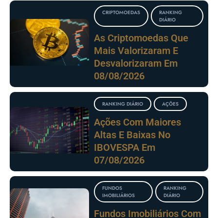
CRIPTOMOEDAS
RANKING
DIÁRIO
As Criptomoedas Que
Mais Valorizaram E
Desvalorizaram Em
08/08/2026
RANKING DIÁRIO
AÇÕES
Ações Com Maiores
Altas E Baixas No
IBOVESPA Em
07/08/2026
FUNDOS
RANKING
IMOBILIÁRIOS
DIÁRIO
Fundos Imobiliários Com