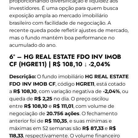
proporcionando diversificação e liquidez aos
investidores. É uma opção para quem busca
exposição ampla ao mercado imobiliário
brasileiro com facilidade de negociação. A
recente queda pode refletir ajustes de mercado,
mas o fundo mantém boa performance no
acumulado do ano.
6º – HG REAL ESTATE FDO INV IMOB
CF (HGRE11) | R$ 108,10 ↓ -2,04%
Descrição:
O fundo imobiliário
HG REAL ESTATE
FDO INV IMOB CF
, código
HGRE11
, está cotado
a
R$ 108,10
, com variação negativa de
-2,04%
, ou
queda de
R$ 2,25
no dia. O preço oscilou
entre
R$ 108,10
e
R$ 111,01
, com volume de
negociação de
20.756 ações
. O fechamento
anterior foi de
R$ 110,35
, e suas mínimas e
máximas em 52 semanas são
R$ 87,33
e
R$
118,33
, respectivamente. O volume financeiro