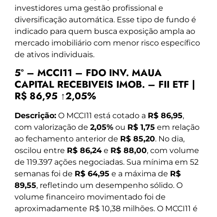
investidores uma gestão profissional e
diversificação automática. Esse tipo de fundo é
indicado para quem busca exposição ampla ao
mercado imobiliário com menor risco específico
de ativos individuais.
5º – MCCI11 – FDO INV. MAUA
CAPITAL RECEBIVEIS IMOB. – FII ETF |
R$ 86,95 ↑2,05%
Descrição:
O MCCI11 está cotado a
R$ 86,95
,
com valorização de
2,05%
ou
R$ 1,75
em relação
ao fechamento anterior de
R$ 85,20
. No dia,
oscilou entre
R$ 86,24
e
R$ 88,00
, com volume
de 119.397 ações negociadas. Sua mínima em 52
semanas foi de
R$ 64,95
e a máxima de
R$
89,55
, refletindo um desempenho sólido. O
volume financeiro movimentado foi de
aproximadamente R$ 10,38 milhões. O MCCI11 é