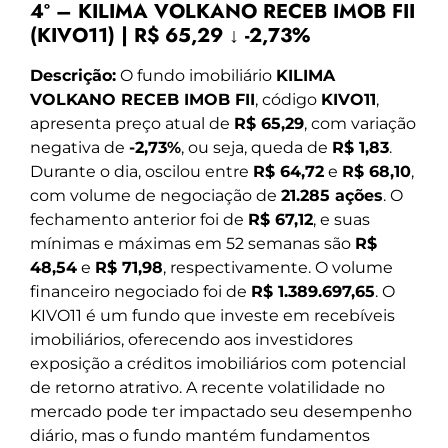
4º – KILIMA VOLKANO RECEB IMOB FII
(KIVO11) | R$ 65,29 ↓ -2,73%
Descrição:
O fundo imobiliário
KILIMA
VOLKANO RECEB IMOB FII
, código
KIVO11
,
apresenta preço atual de
R$ 65,29
, com variação
negativa de
-2,73%
, ou seja, queda de
R$ 1,83
.
Durante o dia, oscilou entre
R$ 64,72
e
R$ 68,10
,
com volume de negociação de
21.285 ações
. O
fechamento anterior foi de
R$ 67,12
, e suas
mínimas e máximas em 52 semanas são
R$
48,54
e
R$ 71,98
, respectivamente. O volume
financeiro negociado foi de
R$ 1.389.697,65
. O
KIVO11 é um fundo que investe em recebíveis
imobiliários, oferecendo aos investidores
exposição a créditos imobiliários com potencial
de retorno atrativo. A recente volatilidade no
mercado pode ter impactado seu desempenho
diário, mas o fundo mantém fundamentos