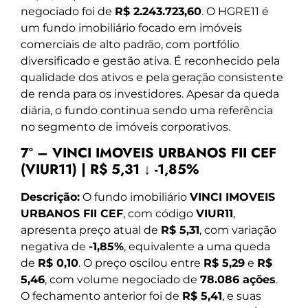
negociado foi de
R$ 2.243.723,60
. O HGRE11 é
um fundo imobiliário focado em imóveis
comerciais de alto padrão, com portfólio
diversificado e gestão ativa. É reconhecido pela
qualidade dos ativos e pela geração consistente
de renda para os investidores. Apesar da queda
diária, o fundo continua sendo uma referência
no segmento de imóveis corporativos.
7º – VINCI IMOVEIS URBANOS FII CEF
(VIUR11) | R$ 5,31 ↓ -1,85%
Descrição:
O fundo imobiliário
VINCI IMOVEIS
URBANOS FII CEF
, com código
VIUR11
,
apresenta preço atual de
R$ 5,31
, com variação
negativa de
-1,85%
, equivalente a uma queda
de
R$ 0,10
. O preço oscilou entre
R$ 5,29
e
R$
5,46
, com volume negociado de
78.086 ações
.
O fechamento anterior foi de
R$ 5,41
, e suas