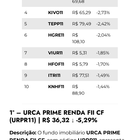
69,68
4
KIVO11
R$ 65,29
-2,73%
5
TEPP11
R$ 79,49
-2,42%
6
HGRE11
R$
-2,04%
108,10
7
VIUR11
R$ 5,31
-1,85%
8
HFOF11
R$ 5,79
-1,70%
9
ITRI11
R$ 77,51
-1,49%
10
KNHF11
R$
-1,44%
88,90
1º – URCA PRIME RENDA FII CF
(URPR11) | R$ 36,32 ↓ -5,29%
Descrição:
O fundo imobiliário
URCA PRIME