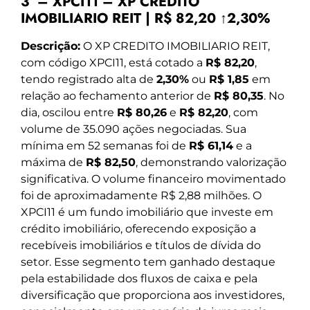
3º – XPCI11 – XP CREDITO
IMOBILIARIO REIT | R$ 82,20 ↑2,30%
Descrição:
O XP CREDITO IMOBILIARIO REIT,
com código XPCI11, está cotado a
R$ 82,20
,
tendo registrado alta de
2,30%
ou
R$ 1,85
em
relação ao fechamento anterior de
R$ 80,35
. No
dia, oscilou entre
R$ 80,26
e
R$ 82,20
, com
volume de 35.090 ações negociadas. Sua
mínima em 52 semanas foi de
R$ 61,14
e a
máxima de
R$ 82,50
, demonstrando valorização
significativa. O volume financeiro movimentado
foi de aproximadamente R$ 2,88 milhões. O
XPCI11 é um fundo imobiliário que investe em
crédito imobiliário, oferecendo exposição a
recebíveis imobiliários e títulos de dívida do
setor. Esse segmento tem ganhado destaque
pela estabilidade dos fluxos de caixa e pela
diversificação que proporciona aos investidores,