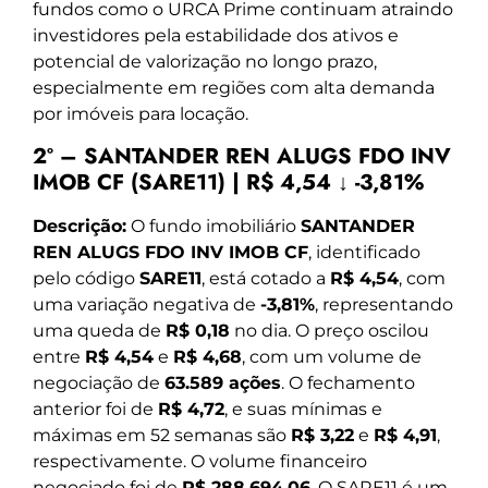
fundos como o URCA Prime continuam atraindo
investidores pela estabilidade dos ativos e
potencial de valorização no longo prazo,
especialmente em regiões com alta demanda
por imóveis para locação.
2º – SANTANDER REN ALUGS FDO INV
IMOB CF (SARE11) | R$ 4,54 ↓ -3,81%
Descrição:
O fundo imobiliário
SANTANDER
REN ALUGS FDO INV IMOB CF
, identificado
pelo código
SARE11
, está cotado a
R$ 4,54
, com
uma variação negativa de
-3,81%
, representando
uma queda de
R$ 0,18
no dia. O preço oscilou
entre
R$ 4,54
e
R$ 4,68
, com um volume de
negociação de
63.589 ações
. O fechamento
anterior foi de
R$ 4,72
, e suas mínimas e
máximas em 52 semanas são
R$ 3,22
e
R$ 4,91
,
respectivamente. O volume financeiro
negociado foi de
R$ 288.694,06
. O SARE11 é um