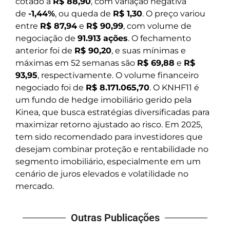
cotado a
R$ 88,90
, com variação negativa
de
-1,44%
, ou queda de
R$ 1,30
. O preço variou
entre
R$ 87,94
e
R$ 90,99
, com volume de
negociação de
91.913 ações
. O fechamento
anterior foi de
R$ 90,20
, e suas mínimas e
máximas em 52 semanas são
R$ 69,88
e
R$
93,95
, respectivamente. O volume financeiro
negociado foi de
R$ 8.171.065,70
. O KNHF11 é
um fundo de hedge imobiliário gerido pela
Kinea, que busca estratégias diversificadas para
maximizar retorno ajustado ao risco. Em 2025,
tem sido recomendado para investidores que
desejam combinar proteção e rentabilidade no
segmento imobiliário, especialmente em um
cenário de juros elevados e volatilidade no
mercado.
Outras Publicações