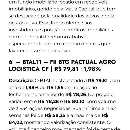
um fundo imobiliário focado em recebíveis
imobiliários, gerido pela Mauá Capital, que tem
se destacado pela qualidade dos ativos e pela
gestão ativa. Esse fundo oferece aos
investidores exposição a créditos imobiliários
com potencial de retorno atrativo,
especialmente em um cenário de juros que
favorece esse tipo de ativo.
6º – BTAL11 – FII BTG PACTUAL AGRO
LOGISTICA CF | R$ 79,81 ↑1,98%
Descrição:
O BTAL11 está cotado a
R$ 79,81
, com
alta de
1,98%
ou
R$ 1,55
em relação ao
fechamento anterior de
R$ 78,26
. No pregão,
variou entre
R$ 78,28
e
R$ 80,10
, com volume
de 3.854 ações negociadas. Sua mínima em 52
semanas foi de
R$ 58,25
e a máxima de
R$
84,02
, mostrando valorização consistente. O
volume financeiro movimentado foi de cerca de