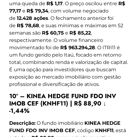
uma queda de
R$ 1,17
. O preço oscilou entre
R$
77,17
e
R$ 79,34
, com volume negociado
de
12.428 ações
. O fechamento anterior foi
de
R$ 78,68
, e suas mínimas e máximas em 52
semanas são
R$ 60,75
e
R$ 85,22
,
respectivamente. O volume financeiro
movimentado foi de
R$ 963.294,28
. O ITRI11 é
um fundo gerido pelo Itaú, focado em retorno
total, combinando renda e valorização de capital.
É uma opção para investidores que buscam
exposição ao mercado imobiliário com gestão
profissional e diversificação de ativos.
10º – KINEA HEDGE FUND FDO INV
IMOB CEF (KNHF11) | R$ 88,90 ↓
-1,44%
Descrição:
O fundo imobiliário
KINEA HEDGE
FUND FDO INV IMOB CEF
, código
KNHF11
, está