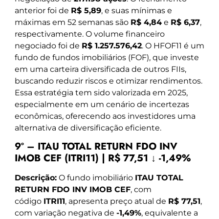
anterior foi de
R$ 5,89
, e suas mínimas e
máximas em 52 semanas são
R$ 4,84
e
R$ 6,37
,
respectivamente. O volume financeiro
negociado foi de
R$ 1.257.576,42
. O HFOF11 é um
fundo de fundos imobiliários (FOF), que investe
em uma carteira diversificada de outros FIIs,
buscando reduzir riscos e otimizar rendimentos.
Essa estratégia tem sido valorizada em 2025,
especialmente em um cenário de incertezas
econômicas, oferecendo aos investidores uma
alternativa de diversificação eficiente.
9º – ITAU TOTAL RETURN FDO INV
IMOB CEF (ITRI11) | R$ 77,51 ↓ -1,49%
Descrição:
O fundo imobiliário
ITAU TOTAL
RETURN FDO INV IMOB CEF
, com
código
ITRI11
, apresenta preço atual de
R$ 77,51
,
com variação negativa de
-1,49%
, equivalente a