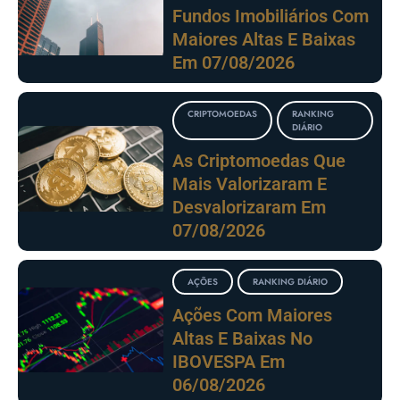
Fundos Imobiliários Com
Maiores Altas E Baixas
Em 07/08/2026
CRIPTOMOEDAS
RANKING
DIÁRIO
As Criptomoedas Que
Mais Valorizaram E
Desvalorizaram Em
07/08/2026
AÇÕES
RANKING DIÁRIO
Ações Com Maiores
Altas E Baixas No
IBOVESPA Em
06/08/2026