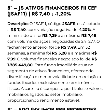
8º – JS ATIVOS FINANCEIROS FII CEF
(JSAF11) | R$ 7,40 ↓ -1,20%
Descrição:
O JSAF11, código
JSAF11
, está cotado
a
R$ 7,40
, com variação negativa de
-1,20%
. A
mínima do dia foi
R$ 7,29
e a máxima
R$ 7,48
,
com volume de ações negociadas de 241.277. O
fechamento anterior foi de
R$ 7,49
. Em 52
semanas, a mínima foi
R$ 5,28
e a máxima
R$
7,99
. O volume financeiro negociado foi de
R$
1.785.449,80
. Este fundo imobiliário atua no
segmento de ativos financeiros, oferecendo
diversificação e menor volatilidade em relação a
fundos focados exclusivamente em imóveis
físicos. A carteira é composta por títulos e valores
mobiliários ligados ao setor imobiliário,
proporcionando rendimento estável.
9º – FDO INV IMOB RBR PROPERTIES