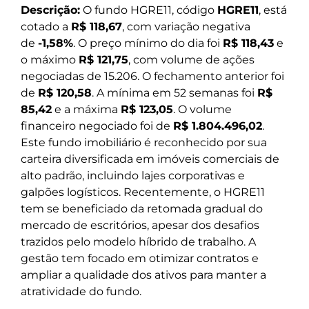
Descrição:
O fundo HGRE11, código
HGRE11
, está
cotado a
R$ 118,67
, com variação negativa
de
-1,58%
. O preço mínimo do dia foi
R$ 118,43
e
o máximo
R$ 121,75
, com volume de ações
negociadas de 15.206. O fechamento anterior foi
de
R$ 120,58
. A mínima em 52 semanas foi
R$
85,42
e a máxima
R$ 123,05
. O volume
financeiro negociado foi de
R$ 1.804.496,02
.
Este fundo imobiliário é reconhecido por sua
carteira diversificada em imóveis comerciais de
alto padrão, incluindo lajes corporativas e
galpões logísticos. Recentemente, o HGRE11
tem se beneficiado da retomada gradual do
mercado de escritórios, apesar dos desafios
trazidos pelo modelo híbrido de trabalho. A
gestão tem focado em otimizar contratos e
ampliar a qualidade dos ativos para manter a
atratividade do fundo.