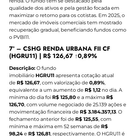
renda. O fundo tem se destacado pela
qualidade dos ativos e pela gestão focada em
maximizar o retorno para os cotistas. Em 2025, o
mercado de imóveis comerciais tem mostrado
recuperação gradual, beneficiando fundos como
o PVBI11.
7º – CSHG RENDA URBANA FII CF
(HGRU11) | R$ 126,67 ↑0,89%
Descrição:
O fundo
imobiliário
HGRU11
apresenta cotação atual
de
R$ 126,67
, com valorização de
0,89%
,
equivalente a um aumento de
R$ 1,12
no dia. A
mínima do dia foi
R$ 125,80
e a máxima
R$
126,70
, com volume negociado de 25.139 ações e
movimentação financeira de
R$ 3.184.357,13
. O
fechamento anterior foi de
R$ 125,55
, com
mínima e máxima em 52 semanas de
R$
98,24
e
R$ 126,81
, respectivamente. O HGRU11 é