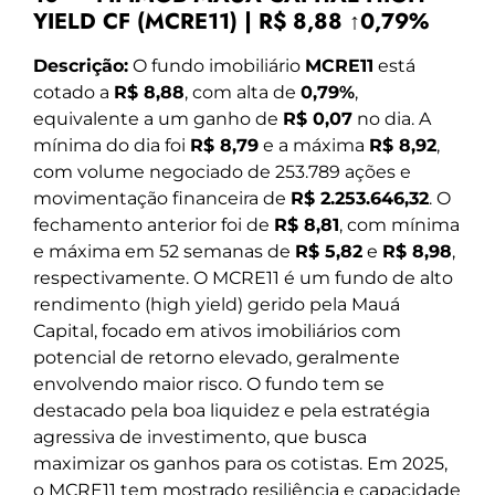
YIELD CF (MCRE11) | R$ 8,88 ↑0,79%
Descrição:
O fundo imobiliário
MCRE11
está
cotado a
R$ 8,88
, com alta de
0,79%
,
equivalente a um ganho de
R$ 0,07
no dia. A
mínima do dia foi
R$ 8,79
e a máxima
R$ 8,92
,
com volume negociado de 253.789 ações e
movimentação financeira de
R$ 2.253.646,32
. O
fechamento anterior foi de
R$ 8,81
, com mínima
e máxima em 52 semanas de
R$ 5,82
e
R$ 8,98
,
respectivamente. O MCRE11 é um fundo de alto
rendimento (high yield) gerido pela Mauá
Capital, focado em ativos imobiliários com
potencial de retorno elevado, geralmente
envolvendo maior risco. O fundo tem se
destacado pela boa liquidez e pela estratégia
agressiva de investimento, que busca
maximizar os ganhos para os cotistas. Em 2025,
o MCRE11 tem mostrado resiliência e capacidade