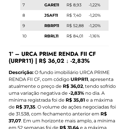
7
GARE11
R$ 8,93
-1,22%
8
JSAF11
R$ 7,40
-1,20%
9
RBRP11
R$ 52,88
-1,20%
10
RBRL11
R$ 84,01
-1,16%
1º – URCA PRIME RENDA FII CF
(URPR11) | R$ 36,02 ↓ -2,83%
Descrição:
O fundo imobiliário URCA PRIME
RENDA FII CF, com código
URPR11
, apresenta
atualmente o preço de
R$ 36,02
, tendo sofrido
uma variação negativa de
-2,83%
no dia. A
mínima registrada foi de
R$ 35,81
e a máxima
de
R$ 37,35
. O volume de ações negociadas foi
de 31.538, com fechamento anterior em
R$
37,07
. Em um horizonte mais amplo, a mínima
em 52 semanas foi de
R$ 31,64
e a máxima