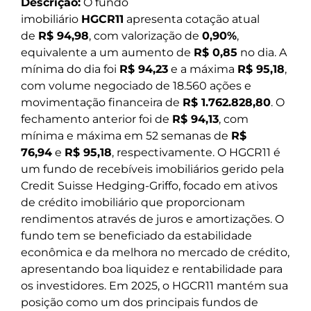
Descrição:
O fundo
imobiliário
HGCR11
apresenta cotação atual
de
R$ 94,98
, com valorização de
0,90%
,
equivalente a um aumento de
R$ 0,85
no dia. A
mínima do dia foi
R$ 94,23
e a máxima
R$ 95,18
,
com volume negociado de 18.560 ações e
movimentação financeira de
R$ 1.762.828,80
. O
fechamento anterior foi de
R$ 94,13
, com
mínima e máxima em 52 semanas de
R$
76,94
e
R$ 95,18
, respectivamente. O HGCR11 é
um fundo de recebíveis imobiliários gerido pela
Credit Suisse Hedging-Griffo, focado em ativos
de crédito imobiliário que proporcionam
rendimentos através de juros e amortizações. O
fundo tem se beneficiado da estabilidade
econômica e da melhora no mercado de crédito,
apresentando boa liquidez e rentabilidade para
os investidores. Em 2025, o HGCR11 mantém sua
posição como um dos principais fundos de