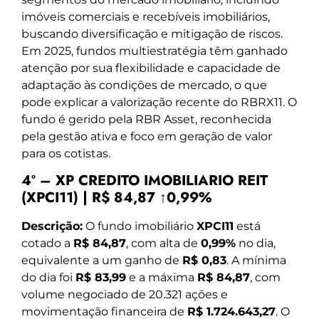
imóveis comerciais e recebíveis imobiliários,
buscando diversificação e mitigação de riscos.
Em 2025, fundos multiestratégia têm ganhado
atenção por sua flexibilidade e capacidade de
adaptação às condições de mercado, o que
pode explicar a valorização recente do RBRX11. O
fundo é gerido pela RBR Asset, reconhecida
pela gestão ativa e foco em geração de valor
para os cotistas.
4º – XP CREDITO IMOBILIARIO REIT
(XPCI11) | R$ 84,87 ↑0,99%
Descrição:
O fundo imobiliário
XPCI11
está
cotado a
R$ 84,87
, com alta de
0,99%
no dia,
equivalente a um ganho de
R$ 0,83
. A mínima
do dia foi
R$ 83,99
e a máxima
R$ 84,87
, com
volume negociado de 20.321 ações e
movimentação financeira de
R$ 1.724.643,27
. O