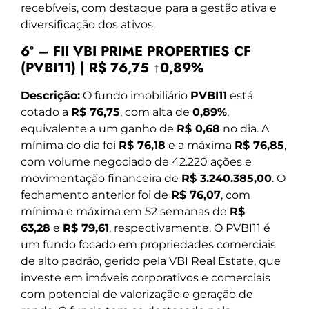
recebíveis, com destaque para a gestão ativa e
diversificação dos ativos.
6º – FII VBI PRIME PROPERTIES CF
(PVBI11) | R$ 76,75 ↑0,89%
Descrição:
O fundo imobiliário
PVBI11
está
cotado a
R$ 76,75
, com alta de
0,89%
,
equivalente a um ganho de
R$ 0,68
no dia. A
mínima do dia foi
R$ 76,18
e a máxima
R$ 76,85
,
com volume negociado de 42.220 ações e
movimentação financeira de
R$ 3.240.385,00
. O
fechamento anterior foi de
R$ 76,07
, com
mínima e máxima em 52 semanas de
R$
63,28
e
R$ 79,61
, respectivamente. O PVBI11 é
um fundo focado em propriedades comerciais
de alto padrão, gerido pela VBI Real Estate, que
investe em imóveis corporativos e comerciais
com potencial de valorização e geração de