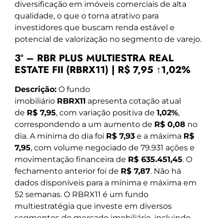
diversificação em imóveis comerciais de alta
qualidade, o que o torna atrativo para
investidores que buscam renda estável e
potencial de valorização no segmento de varejo.
3º – RBR PLUS MULTIESTRA REAL
ESTATE FII (RBRX11) | R$ 7,95 ↑1,02%
Descrição:
O fundo
imobiliário
RBRX11
apresenta cotação atual
de
R$ 7,95
, com variação positiva de
1,02%
,
correspondendo a um aumento de
R$ 0,08
no
dia. A mínima do dia foi
R$ 7,93
e a máxima
R$
7,95
, com volume negociado de 79.931 ações e
movimentação financeira de
R$ 635.451,45
. O
fechamento anterior foi de
R$ 7,87
. Não há
dados disponíveis para a mínima e máxima em
52 semanas. O RBRX11 é um fundo
multiestratégia que investe em diversos
segmentos do mercado imobiliário, incluindo