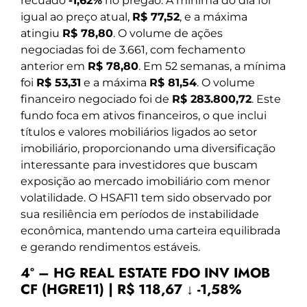
recuado
-1,62%
no pregão. A mínima do dia foi
igual ao preço atual,
R$ 77,52
, e a máxima
atingiu
R$ 78,80
. O volume de ações
negociadas foi de 3.661, com fechamento
anterior em
R$ 78,80
. Em 52 semanas, a mínima
foi
R$ 53,31
e a máxima
R$ 81,54
. O volume
financeiro negociado foi de
R$ 283.800,72
. Este
fundo foca em ativos financeiros, o que inclui
títulos e valores mobiliários ligados ao setor
imobiliário, proporcionando uma diversificação
interessante para investidores que buscam
exposição ao mercado imobiliário com menor
volatilidade. O HSAF11 tem sido observado por
sua resiliência em períodos de instabilidade
econômica, mantendo uma carteira equilibrada
e gerando rendimentos estáveis.
4º – HG REAL ESTATE FDO INV IMOB
CF (HGRE11) | R$ 118,67 ↓ -1,58%