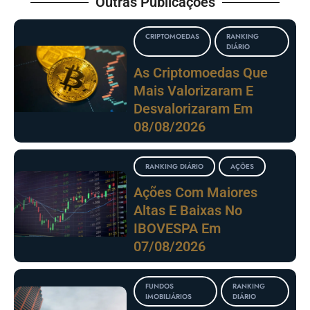
Outras Publicações
CRIPTOMOEDAS
RANKING
DIÁRIO
As Criptomoedas Que
Mais Valorizaram E
Desvalorizaram Em
08/08/2026
RANKING DIÁRIO
AÇÕES
Ações Com Maiores
Altas E Baixas No
IBOVESPA Em
07/08/2026
FUNDOS
RANKING
IMOBILIÁRIOS
DIÁRIO