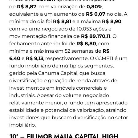
de
R$ 8,87
, com valorização de
0,80%
,
equivalente a um aumento de
R$ 0,07
no dia. A
mínima do dia foi
R$ 8,81
e a máxima
R$ 8,90
,
com volume negociado de 10.053 ações e
movimentação financeira de
R$ 89.170,11
. O
fechamento anterior foi de
R$ 8,80
, com
mínima e máxima em 52 semanas de
R$
6,40
e
R$ 9,13
, respectivamente. O CCME11 é um
fundo imobiliário de múltiplos segmentos,
gerido pela Canuma Capital, que busca
diversificação e geração de renda através de
investimentos em imóveis comerciais e
industriais. Apesar do volume negociado
relativamente menor, o fundo tem apresentado
estabilidade e potencial de valorização, atraindo
investidores que buscam diversificação no setor
imobiliário.
10º – FII IMOB MAUA CAPITAL HIGH