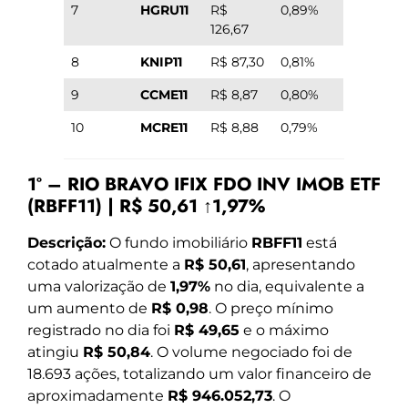
7
HGRU11
R$
0,89%
126,67
8
KNIP11
R$ 87,30
0,81%
9
CCME11
R$ 8,87
0,80%
10
MCRE11
R$ 8,88
0,79%
1º – RIO BRAVO IFIX FDO INV IMOB ETF
(RBFF11) | R$ 50,61 ↑1,97%
Descrição:
O fundo imobiliário
RBFF11
está
cotado atualmente a
R$ 50,61
, apresentando
uma valorização de
1,97%
no dia, equivalente a
um aumento de
R$ 0,98
. O preço mínimo
registrado no dia foi
R$ 49,65
e o máximo
atingiu
R$ 50,84
. O volume negociado foi de
18.693 ações, totalizando um valor financeiro de
aproximadamente
R$ 946.052,73
. O