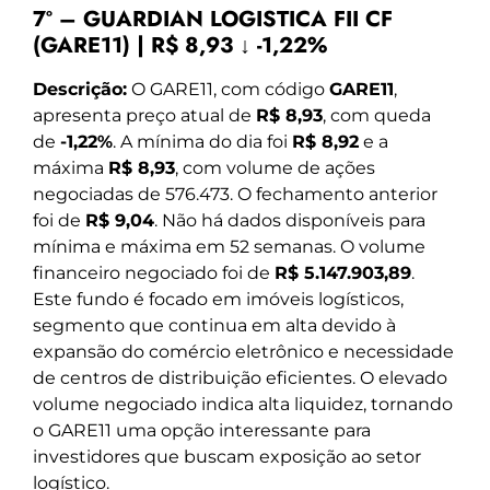
7º – GUARDIAN LOGISTICA FII CF
(GARE11) | R$ 8,93 ↓ -1,22%
Descrição:
O GARE11, com código
GARE11
,
apresenta preço atual de
R$ 8,93
, com queda
de
-1,22%
. A mínima do dia foi
R$ 8,92
e a
máxima
R$ 8,93
, com volume de ações
negociadas de 576.473. O fechamento anterior
foi de
R$ 9,04
. Não há dados disponíveis para
mínima e máxima em 52 semanas. O volume
financeiro negociado foi de
R$ 5.147.903,89
.
Este fundo é focado em imóveis logísticos,
segmento que continua em alta devido à
expansão do comércio eletrônico e necessidade
de centros de distribuição eficientes. O elevado
volume negociado indica alta liquidez, tornando
o GARE11 uma opção interessante para
investidores que buscam exposição ao setor
logístico.