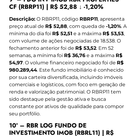
CF (RBRP11) | R$ 52,88 ↓ -1,20%
Descrição:
O RBRP11, código
RBRP11
, apresenta
preço atual de
R$ 52,88
, com queda de
-1,20%
. A
mínima do dia foi
R$ 52,51
e a máxima
R$ 53,53
,
com volume de ações negociadas de 18.538. O
fechamento anterior foi de
R$ 53,52
. Em 52
semanas, a mínima foi
R$ 36,76
e a máxima
R$
54,97
. O volume financeiro negociado foi de
R$
980.289,44
. Este fundo imobiliário é conhecido
por sua carteira diversificada, incluindo imóveis
comerciais e logísticos, com foco em geração de
renda e valorização patrimonial. O RBRP11 tem
sido destaque pela gestão ativa e busca
constante por ativos de qualidade para compor
seu portfólio.
10º – RBR LOG FUNDO DE
INVESTIMENTO IMOB (RBRL11) | R$