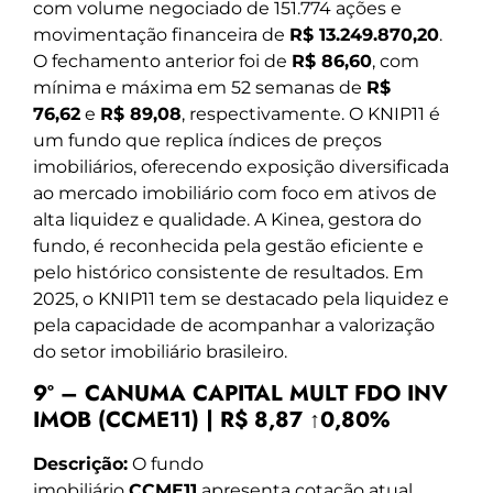
com volume negociado de 151.774 ações e
movimentação financeira de
R$ 13.249.870,20
.
O fechamento anterior foi de
R$ 86,60
, com
mínima e máxima em 52 semanas de
R$
76,62
e
R$ 89,08
, respectivamente. O KNIP11 é
um fundo que replica índices de preços
imobiliários, oferecendo exposição diversificada
ao mercado imobiliário com foco em ativos de
alta liquidez e qualidade. A Kinea, gestora do
fundo, é reconhecida pela gestão eficiente e
pelo histórico consistente de resultados. Em
2025, o KNIP11 tem se destacado pela liquidez e
pela capacidade de acompanhar a valorização
do setor imobiliário brasileiro.
9º – CANUMA CAPITAL MULT FDO INV
IMOB (CCME11) | R$ 8,87 ↑0,80%
Descrição:
O fundo
imobiliário
CCME11
apresenta cotação atual