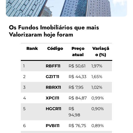
Os Fundos Imobiliários que mais
Valorizaram hoje foram
Rank
Código
Preço
Variaçã
atual
o (%)
1
RBFF11
R$ 50,61
1,97%
2
GZIT11
R$ 44,33
1,65%
3
RBRX11
R$ 7,95
1,02%
4
XPCI11
R$ 84,87
0,99%
5
HGCR11
R$
0,90%
94,98
6
PVBI11
R$ 76,75
0,89%