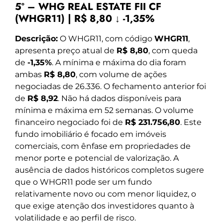
5º – WHG REAL ESTATE FII CF
(WHGR11) | R$ 8,80 ↓ -1,35%
Descrição:
O WHGR11, com código
WHGR11
,
apresenta preço atual de
R$ 8,80
, com queda
de
-1,35%
. A mínima e máxima do dia foram
ambas
R$ 8,80
, com volume de ações
negociadas de 26.336. O fechamento anterior foi
de
R$ 8,92
. Não há dados disponíveis para
mínima e máxima em 52 semanas. O volume
financeiro negociado foi de
R$ 231.756,80
. Este
fundo imobiliário é focado em imóveis
comerciais, com ênfase em propriedades de
menor porte e potencial de valorização. A
ausência de dados históricos completos sugere
que o WHGR11 pode ser um fundo
relativamente novo ou com menor liquidez, o
que exige atenção dos investidores quanto à
volatilidade e ao perfil de risco.