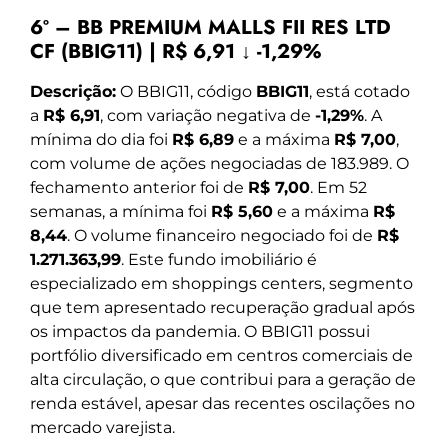
6º – BB PREMIUM MALLS FII RES LTD
CF (BBIG11) | R$ 6,91 ↓ -1,29%
Descrição:
O BBIG11, código
BBIG11
, está cotado
a
R$ 6,91
, com variação negativa de
-1,29%
. A
mínima do dia foi
R$ 6,89
e a máxima
R$ 7,00
,
com volume de ações negociadas de 183.989. O
fechamento anterior foi de
R$ 7,00
. Em 52
semanas, a mínima foi
R$ 5,60
e a máxima
R$
8,44
. O volume financeiro negociado foi de
R$
1.271.363,99
. Este fundo imobiliário é
especializado em shoppings centers, segmento
que tem apresentado recuperação gradual após
os impactos da pandemia. O BBIG11 possui
portfólio diversificado em centros comerciais de
alta circulação, o que contribui para a geração de
renda estável, apesar das recentes oscilações no
mercado varejista.