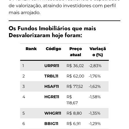
de valorização, atraindo investidores com perfil
mais arrojado.
Os Fundos Imobiliários que mais
Desvalorizaram hoje foram:
Rank
Código
Preço
Variaçã
atual
o (%)
1
URPR11
R$ 36,02
-2,83%
2
TRBL11
R$ 62,00
-1,76%
3
HSAF11
R$ 77,52
-1,62%
4
HGRE11
R$
-1,58%
118,67
5
WHGR11
R$ 8,80
-1,35%
6
BBIG11
R$ 6,91
-1,29%