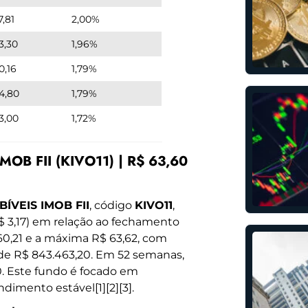
7,81
2,00%
3,30
1,96%
0,16
1,79%
4,80
1,79%
3,00
1,72%
OB FII (KIVO11) | R$ 63,60
ÍVEIS IMOB FII
, código
KIVO11
,
$ 3,17) em relação ao fechamento
 60,21 e a máxima R$ 63,62, com
 de R$ 843.463,20. Em 52 semanas,
0. Este fundo é focado em
ndimento estável[1][2][3].