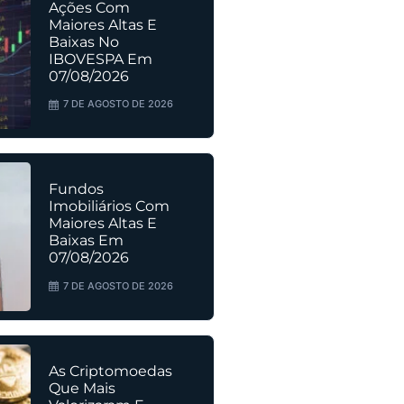
Ações Com
Maiores Altas E
Baixas No
IBOVESPA Em
07/08/2026
7 DE AGOSTO DE 2026
Fundos
Imobiliários Com
Maiores Altas E
Baixas Em
07/08/2026
7 DE AGOSTO DE 2026
As Criptomoedas
Que Mais