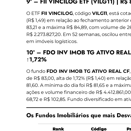
9º – FII VINCILOG ETF (VILG11) | R$
O ETF
FII VINCILOG
, código
VILG11
, está cot
(R$ 1,49) em relação ao fechamento anterior 
83,21 e a máxima R$ 84,89, com volume de 26
R$ 2.273.827,20. Em 52 semanas, oscilou entre
em imóveis logísticos.
10º – FDO INV IMOB TG ATIVO REAL 
↑1,72%
O fundo
FDO INV IMOB TG ATIVO REAL CF
de R$ 83,00, alta de 1,72% (R$ 1,40) em rela
81,60. A mínima do dia foi R$ 81,65 e a máxi
ações e volume financeiro de R$ 4.412.861,0
68,72 e R$ 102,85. Fundo diversificado em ativ
Os Fundos Imobiliários que mais Desv
Rank
Código
P