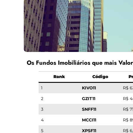
Os Fundos Imobiliários que mais Valo
Rank
Código
P
1
KIVO11
R$ 6
2
GZIT11
R$ 4
3
SNFF11
R$ 7
4
MCCI11
R$ 8
5
XPSF11
R$ 6