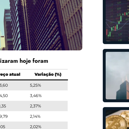
rizaram hoje foram
reço atual
Variação (%)
3,60
5,25%
4,50
3,46%
1,35
2,37%
9,79
2,14%
,05
2,02%