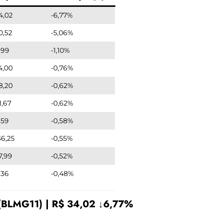
4,02
-6,77%
0,52
-5,06%
,99
-1,10%
4,00
-0,76%
8,20
-0,62%
1,67
-0,62%
,59
-0,58%
36,25
-0,55%
7,99
-0,52%
,36
-0,48%
(BLMG11) | R$ 34,02 ↓6,77%