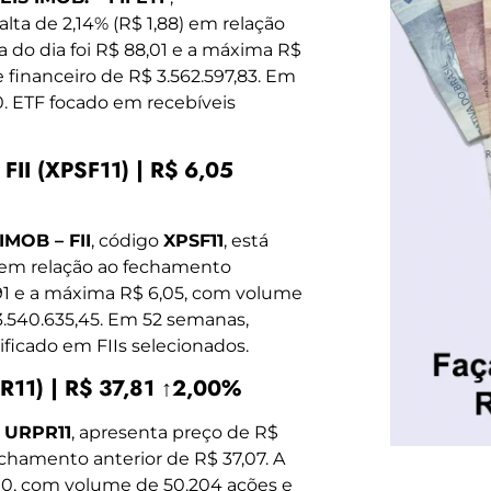
alta de 2,14% (R$ 1,88) em relação
 do dia foi R$ 88,01 e a máxima R$
financeiro de R$ 3.562.597,83. Em
0. ETF focado em recebíveis
II (XPSF11) | R$ 6,05
MOB – FII
, código
XPSF11
, está
) em relação ao fechamento
5,91 e a máxima R$ 6,05, com volume
3.540.635,45. Em 52 semanas,
ificado em FIIs selecionados.
11) | R$ 37,81 ↑2,00%
o
URPR11
, apresenta preço de R$
fechamento anterior de R$ 37,07. A
,10, com volume de 50.204 ações e