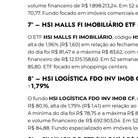
volume financeiro de R$ 1.898.213,24. Em 52 
70,77. Fundo focado em imóveis comerciais e 
7º – HSI MALLS FI IMOBILIÁRIO ETF 
O ETF
HSI MALLS FI IMOBILIÁRIO
, código
H
alta de 1,96% (R$ 1,60) em relação ao fecham
do dia foi R$ 81,47 e a máxima R$ 83,62, co
financeiro de R$ 12.515.158,60. Em 52 semanas
85,80. ETF focado em shoppings centers.
8º – HSI LOGÍSTICA FDO INV IMOB C
↑1,79%
O fundo
HSI LOGÍSTICA FDO INV IMOB CF
,
R$ 80,16, alta de 1,79% (R$ 1,41) em relação a
A mínima do dia foi R$ 78,75 e a máxima R$
e volume financeiro de R$ 692.903,04. Em 52
R$ 84,88. Fundo especializado em imóveis log