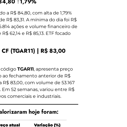
 84,80 ↑1,79%
ado a R$ 84,80, com alta de 1,79%
de R$ 83,31. A mínima do dia foi R$
.814 ações e volume financeiro de
 R$ 62,14 e R$ 85,13. ETF focado
CF (TGAR11) | R$ 83,00
, código
TGAR11
, apresenta preço
ção ao fechamento anterior de R$
ma R$ 83,00, com volume de 53.167
0. Em 52 semanas, variou entre R$
os comerciais e industriais.
alorizaram hoje foram:
reço atual
Variação (%)