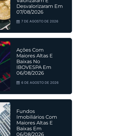
Valorizaram E
Desvalorizaram Em
07/08/2026
7 DE AGOSTO DE 2026
Ações Com
Maiores Altas E
Baixas No
IBOVESPA Em
06/08/2026
6 DE AGOSTO DE 2026
Fundos
Imobiliários Com
Maiores Altas E
Baixas Em
06/08/2026