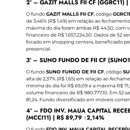
2º – GAZIT MALLS FII CF (GGRC11) 
O fundo
GAZIT MALLS FII CF
, código
GGRC1
de 3,46% (R$ 1,49) em relação ao fechamento
máxima do dia foram ambas R$ 44,50, com v
financeiro de R$ 1.657.224,50. Dados de 52 
focado em shopping centers, beneficiado 
presencial.
3º – SUNO FUNDO DE FII CF (SUNO11
O fundo
SUNO FUNDO DE FII CF
, código
SU
alta de 2,37% (R$ 1,65) em relação ao fechame
mínima do dia foi R$ 69,09 e a máxima R$ 71
volume financeiro de R$ 980.777,10. Em 52 se
81,24. Fundo diversificado em imóveis comerci
4º – FDO INV. MAUA CAPITAL RECEBÍ
(MCCI11) | R$ 89,79 ↑2,14%
O fundo
FDO INV. MAUA CAPITAL RECEBÍVEI