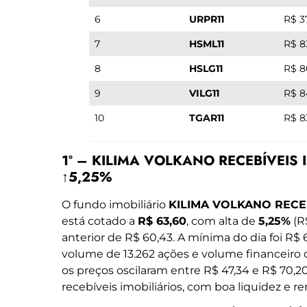
6
URPR11
R$ 3
7
HSML11
R$ 8
8
HSLG11
R$ 8
9
VILG11
R$ 8
10
TGAR11
R$ 8
1º – KILIMA VOLKANO RECEBÍVEIS IM
↑5,25%
O fundo imobiliário
KILIMA VOLKANO RECEB
está cotado a
R$ 63,60
, com alta de
5,25%
(R
anterior de R$ 60,43. A mínima do dia foi R$
volume de 13.262 ações e volume financeiro
os preços oscilaram entre R$ 47,34 e R$ 70,2
recebíveis imobiliários, com boa liquidez e re