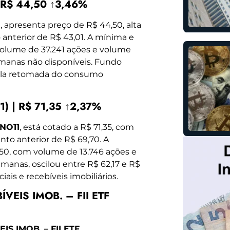
| R$ 44,50 ↑3,46%
1
, apresenta preço de R$ 44,50, alta
 anterior de R$ 43,01. A mínima e
olume de 37.241 ações e volume
semanas não disponíveis. Fundo
pela retomada do consumo
) | R$ 71,35 ↑2,37%
NO11
, está cotado a R$ 71,35, com
nto anterior de R$ 69,70. A
,50, com volume de 13.746 ações e
manas, oscilou entre R$ 62,17 e R$
ais e recebíveis imobiliários.
VEIS IMOB. – FII ETF
S IMOB. – FII ETF
,