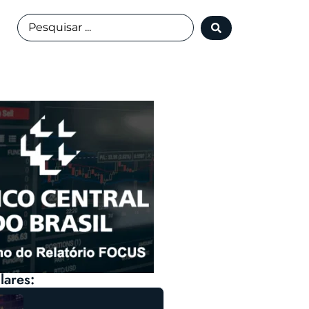
lares: