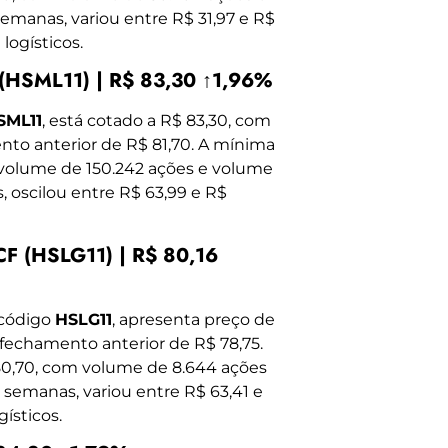
semanas, variou entre R$ 31,97 e R$
logísticos.
(HSML11) | R$ 83,30 ↑1,96%
SML11
, está cotado a R$ 83,30, com
ento anterior de R$ 81,70. A mínima
m volume de 150.242 ações e volume
, oscilou entre R$ 63,99 e R$
F (HSLG11) | R$ 80,16
 código
HSLG11
, apresenta preço de
o fechamento anterior de R$ 78,75.
 80,70, com volume de 8.644 ações
 semanas, variou entre R$ 63,41 e
ísticos.