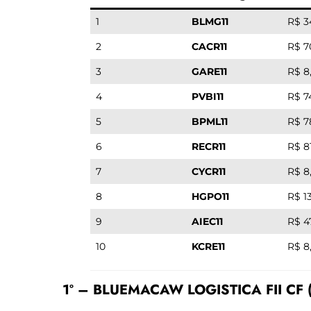
1
BLMG11
R$ 3
2
CACR11
R$ 7
3
GARE11
R$ 8
4
PVBI11
R$ 7
5
BPML11
R$ 7
6
RECR11
R$ 8
7
CYCR11
R$ 8
8
HGPO11
R$ 1
9
AIEC11
R$ 4
10
KCRE11
R$ 8
1º – BLUEMACAW LOGISTICA FII CF 