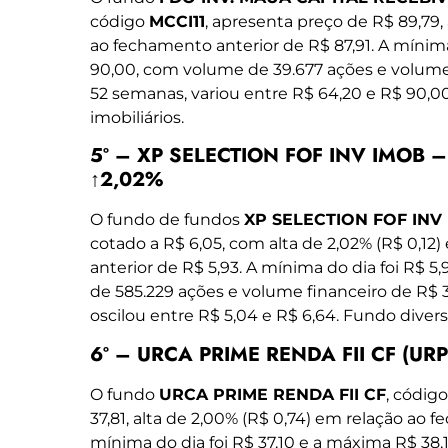
código
MCCI11
, apresenta preço de R$ 89,79, 
ao fechamento anterior de R$ 87,91. A mínima
90,00, com volume de 39.677 ações e volume 
52 semanas, variou entre R$ 64,20 e R$ 90,0
imobiliários.
5º – XP SELECTION FOF INV IMOB – F
↑2,02%
O fundo de fundos
XP SELECTION FOF INV I
cotado a R$ 6,05, com alta de 2,02% (R$ 0,12
anterior de R$ 5,93. A mínima do dia foi R$ 
de 585.229 ações e volume financeiro de R$ 
oscilou entre R$ 5,04 e R$ 6,64. Fundo divers
6º – URCA PRIME RENDA FII CF (URPR
O fundo
URCA PRIME RENDA FII CF
, códig
37,81, alta de 2,00% (R$ 0,74) em relação ao 
mínima do dia foi R$ 37,10 e a máxima R$ 38