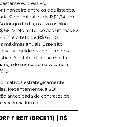
bastante expressivo,
 financeiro entre os dez listados.
ariação nominal foi de R$ 1,34 em
o longo do dia, o ativo oscilou
68,22. No histórico das últimas 52
9,21 e o teto de R$ 69,40,
s máximas anuais. Esse alto
elevada liquidez, sendo um dos
ístico. A estabilidade acima da
fiança do mercado na vacância
ólio.
 com ativos estrategicamente
ias. Recentemente, a SDI,
ção antecipada de contratos de
e vacância futura.
P F REIT (BRCR11) | R$