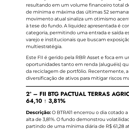
resultando em um volume financeiro total d
de mínima e máxima das últimas 52 semanas
movimento atual sinaliza um otimismo acen
à tese do fundo. A liquidez apresentada é c
categoria, permitindo uma entrada e saída es
varejo e institucionais que buscam exposição 
multiestratégia.
Este FII é gerido pela RBR Asset e foca em u
oportunidades tanto em renda (aluguéis) qu
da reciclagem de portfólio. Recentemente, 
diversificação de ativos para mitigar riscos
2º – FII BTG PACTUAL TERRAS AGRIC
64,10 ↑ 3,81%
Descrição:
O BTRA11 encerrou o dia cotado a 
alta de 3,81%. O fundo demonstrou volatilidad
partindo de uma mínima diária de R$ 61,28 a