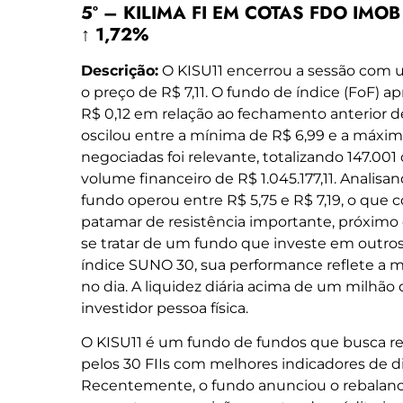
5º – KILIMA FI EM COTAS FDO IMOB 
↑ 1,72%
Descrição:
O KISU11 encerrou a sessão com u
o preço de R$ 7,11. O fundo de índice (FoF) 
R$ 0,12 em relação ao fechamento anterior de 
oscilou entre a mínima de R$ 6,99 e a máxim
negociadas foi relevante, totalizando 147.00
volume financeiro de R$ 1.045.177,11. Analisa
fundo operou entre R$ 5,75 e R$ 7,19, o que 
patamar de resistência importante, próximo d
se tratar de um fundo que investe em outros
índice SUNO 30, sua performance reflete a m
no dia. A liquidez diária acima de um milhão 
investidor pessoa física.
O KISU11 é um fundo de fundos que busca re
pelos 30 FIIs com melhores indicadores de di
Recentemente, o fundo anunciou o rebalanc