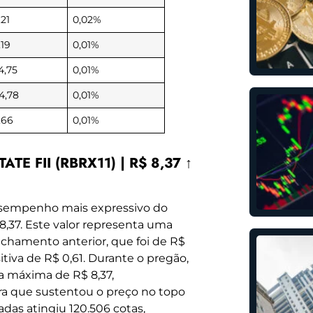
,21
0,02%
,19
0,01%
4,75
0,01%
4,78
0,01%
,66
0,01%
TE FII (RBRX11) | R$ 8,37 ↑
sempenho mais expressivo do
8,37. Este valor representa uma
echamento anterior, que foi de R$
tiva de R$ 0,61. Durante o pregão,
a máxima de R$ 8,37,
a que sustentou o preço no topo
adas atingiu 120.506 cotas,