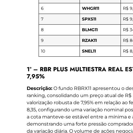
6
WHGR11
R$ 9
7
SPXS11
R$ 9
8
BLMG11
R$ 3
9
RZAK11
R$ 8
10
SNEL11
R$ 8
1º – RBR PLUS MULTIESTRA REAL ESTA
7,95%
Descrição:
O fundo RBRX11 apresentou o de
ranking, consolidando um preço atual de R$ 
valorização robusta de 7,95% em relação ao f
8,35, configurando uma variação nominal posi
a cota manteve-se estável entre a mínima e 
demonstrando uma forte pressão comprador
da variação diária. O volume de ações negoci