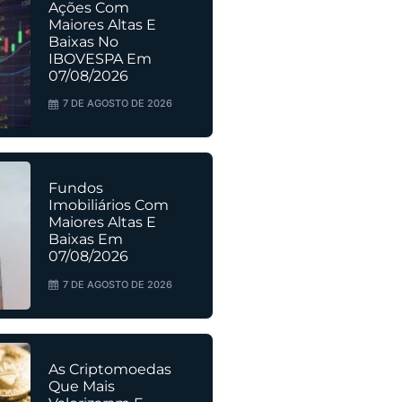
Ações Com
Maiores Altas E
Baixas No
IBOVESPA Em
07/08/2026
7 DE AGOSTO DE 2026
Fundos
Imobiliários Com
Maiores Altas E
Baixas Em
07/08/2026
7 DE AGOSTO DE 2026
As Criptomoedas
Que Mais