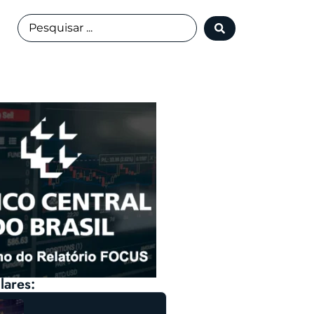
lares: