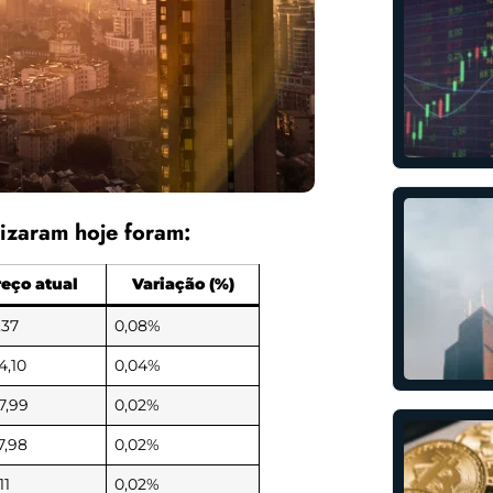
izaram hoje foram:
reço atual
Variação (%)
,37
0,08%
4,10
0,04%
7,99
0,02%
7,98
0,02%
11
0,02%