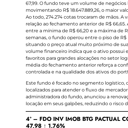
67,99. O fundo teve um volume de negócios 
movimentando R$ 18.647.889,26, o maior valor
Ao todo, 274.274 cotas trocaram de mãos. A v
relação ao fechamento anterior de R$ 66,65. A
entre a mínima de R$ 66,20 e a máxima de R$ 
semanas, o fundo operou entre o piso de R$ 4
situando o preço atual muito próximo de sua
volume financeiro indica que o ativo possui 
favoritos para grandes alocações no setor log
média do fechamento anterior reforça a con
controlada e na qualidade dos ativos do portf
Este fundo é focado no segmento logístico,
localizados para atender o fluxo de mercador
administradora do fundo, anunciou a renova
locação em seus galpões, reduzindo o risco d
4º – FDO INV IMOB BTG PACTUAL COR
47,98 ↑ 1,76%