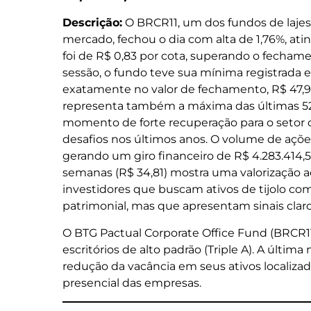
Descrição:
O BRCR11, um dos fundos de lajes 
mercado, fechou o dia com alta de 1,76%, atin
foi de R$ 0,83 por cota, superando o fechame
sessão, o fundo teve sua mínima registrada 
exatamente no valor de fechamento, R$ 47,9
representa também a máxima das últimas 5
momento de forte recuperação para o setor d
desafios nos últimos anos. O volume de ações
gerando um giro financeiro de R$ 4.283.414,5
semanas (R$ 34,81) mostra uma valorização ac
investidores que buscam ativos de tijolo co
patrimonial, mas que apresentam sinais clar
O BTG Pactual Corporate Office Fund (BRCR11
escritórios de alto padrão (Triple A). A última
redução da vacância em seus ativos localizad
presencial das empresas.