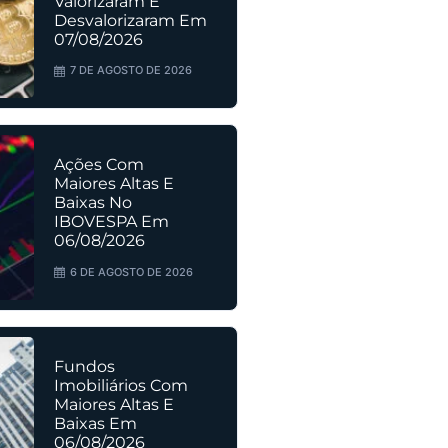
Valorizaram E
Desvalorizaram Em
07/08/2026
7 DE AGOSTO DE 2026
Ações Com
Maiores Altas E
Baixas No
IBOVESPA Em
06/08/2026
6 DE AGOSTO DE 2026
Fundos
Imobiliários Com
Maiores Altas E
Baixas Em
06/08/2026