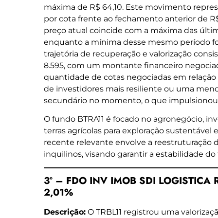
máxima de R$ 64,10. Este movimento repre
por cota frente ao fechamento anterior de R$
preço atual coincide com a máxima das últim
enquanto a mínima desse mesmo período foi
trajetória de recuperação e valorização consi
8.595, com um montante financeiro negociad
quantidade de cotas negociadas em relação
de investidores mais resiliente ou uma meno
secundário no momento, o que impulsionou o 
O fundo BTRA11 é focado no agronegócio, in
terras agrícolas para exploração sustentável
recente relevante envolve a reestruturação 
inquilinos, visando garantir a estabilidade do
3º – FDO INV IMOB SDI LOGISTICA RI
2,01%
Descrição:
O TRBL11 registrou uma valorizaçã