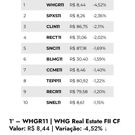
1
WHGR11
R$ 8,44
-4,52%
2
SPXS11
R$ 8,26
-2,36%
3
CLIN11
R$ 86,75
-2,11%
4
RECT11
R$ 31,06
-2,02%
5
SNCI11
R$ 87,18
-1,69%
6
BLMG11
R$ 30,40
-1,59%
7
CCME11
R$ 8,46
-1,40%
8
TEPP11
R$ 80,92
-1,22%
9
RECR11
R$ 79,58
-1,20%
10
SNEL11
R$ 8,61
-1,15%
1º – WHGR11 | WHG Real Estate FII CF
Valor:
R$ 8,44 |
Variação:
-4,52% ↓