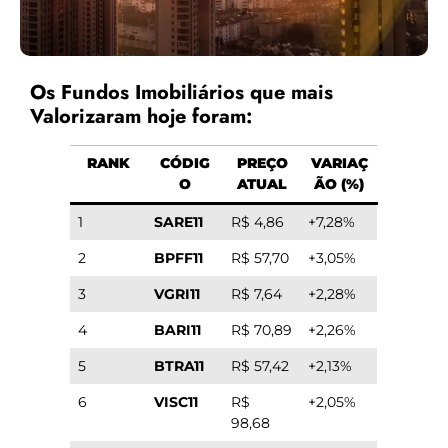
Os Fundos Imobiliários que mais
Valorizaram hoje foram:
RANK
CÓDIG
PREÇO
VARIAÇ
O
ATUAL
ÃO (%)
1
SARE11
R$ 4,86
+7,28%
2
BPFF11
R$ 57,70
+3,05%
3
VGRI11
R$ 7,64
+2,28%
4
BARI11
R$ 70,89
+2,26%
5
BTRA11
R$ 57,42
+2,13%
6
VISC11
R$
+2,05%
98,68