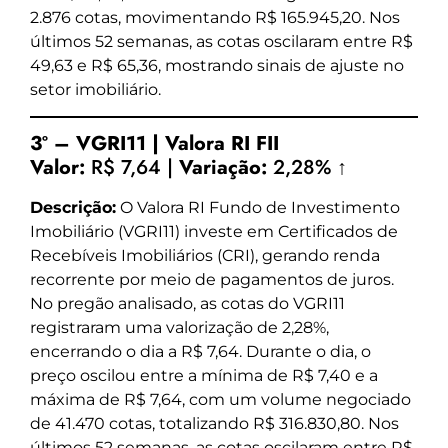
2.876 cotas, movimentando R$ 165.945,20. Nos
últimos 52 semanas, as cotas oscilaram entre R$
49,63 e R$ 65,36, mostrando sinais de ajuste no
setor imobiliário.
3º – VGRI11 | Valora RI FII
Valor:
R$ 7,64 |
Variação:
2,28% ↑
Descrição:
O Valora RI Fundo de Investimento
Imobiliário (VGRI11) investe em Certificados de
Recebíveis Imobiliários (CRI), gerando renda
recorrente por meio de pagamentos de juros.
No pregão analisado, as cotas do VGRI11
registraram uma valorização de 2,28%,
encerrando o dia a R$ 7,64. Durante o dia, o
preço oscilou entre a mínima de R$ 7,40 e a
máxima de R$ 7,64, com um volume negociado
de 41.470 cotas, totalizando R$ 316.830,80. Nos
últimos 52 semanas, as cotas oscilaram entre R$