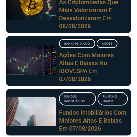
As Criptomoedas Que
Mais Valorizaram E
Desvalorizaram Em
08/08/2026
RANKING DIÁRIO
AÇÕES
Ações Com Maiores
Altas E Baixas No
IBOVESPA Em
07/08/2026
FUNDOS
RANKING
IMOBILIÁRIOS
DIÁRIO
Fundos Imobiliários Com
Maiores Altas E Baixas
Em 07/08/2026