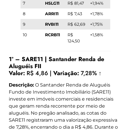
7
HSLG11
R$ 81,47
+1,94%
8
ARRI11
R$ 7,43
+1,78%
9
RVBI11
R$ 62,69
+1,75%
10
RCRB11
R$
+1,58%
124,50
1º – SARE11 | Santander Renda de
Aluguéis FII
Valor:
R$ 4,86 |
Variação:
7,28% ↑
Descrição:
O Santander Renda de Aluguéis
Fundo de Investimento Imobiliário (SARE11)
investe em imóveis comerciais e residenciais
que geram renda recorrente por meio de
aluguéis. No pregão analisado, as cotas do
SARE11 registraram uma valorização expressiva
de 7,28%, encerrando o dia a R$ 4,86. Durante o