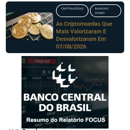
CRIPTOMOEDAS
RANKING
DIÁRIO
As Criptomoedas Que
Mais Valorizaram E
Desvalorizaram Em
07/08/2026