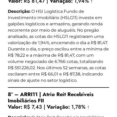
Valor:
R$ 81,47 |
Variação:
1,94% ↑
Descrição:
O HSI Logística Fundo de
Investimento Imobiliário (HSLG11) investe em
galpões logísticos e armazéns, gerando renda
recorrente por meio de aluguéis. No pregão
analisado, as cotas do HSLG11 registraram uma
valorização de 1,94%, encerrando o dia a R$ 81,47.
Durante o dia, o preço oscilou entre a mínima de
R$ 78,22 e a máxima de R$ 81,47, com um
volume negociado de 6.766 cotas, totalizando
R$ 551.226,02. Nos últimos 52 semanas, as cotas
oscilaram entre R$ 66,01 e R$ 87,38, indicando
sinais de ajuste no setor logístico.
8º – ARRI11 | Atrio Reit Recebíveis
Imobiliários FII
Valor:
R$ 7,43 |
Variação:
1,78% ↑