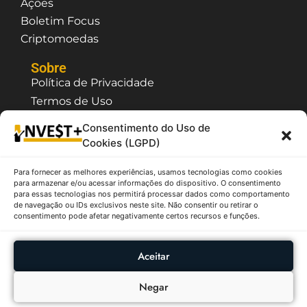
Ações
Boletim Focus
Criptomoedas
Sobre
Política de Privacidade
Termos de Uso
Contato / Suporte
Consentimento do Uso de
Quem Somos
Cookies (LGPD)
Para fornecer as melhores experiências, usamos tecnologias como cookies
O InvestPlus é um site que possui caráter
para armazenar e/ou acessar informações do dispositivo. O consentimento
meramente informativo e educativo, as
para essas tecnologias nos permitirá processar dados como comportamento
informações citadas não tem o objetivo de fazer
de navegação ou IDs exclusivos neste site. Não consentir ou retirar o
recomendação e/ou sugestão de compra ou venda
consentimento pode afetar negativamente certos recursos e funções.
de ativos, sendo assim, não se responsabiliza pelas
decisões tomados a partir das informações aqui
contidas. Todas as informações apresentadas são
Aceitar
provenientes de fontes públicas como B3, CVM,
Tesouro Nacional, etc.
Negar
InvestPlus - Copyright ©2026 - Todos os Diretos