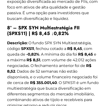
exposição diversificada ao mercado de FIIs, com
foco em ativos de alta qualidade e gestão
passiva. É uma opção para investidores que
buscam diversificação e liquidez.
8º – SPX SYN Multiestratégia FII
(SPXS11) | R$ 8,45 ↓0,82%
Descrição:
O fundo SPX SYN Multiestratégia,
código
SPXS11
, fechou cotado a
R$ 8,45
, com
queda de
-0,82%
. A mínima do dia foi
R$ 8,45
e
a máxima
R$ 8,51
, com volume de 42.012 ações
negociadas. O fechamento anterior foi de
R$
8,52
. Dados de 52 semanas não estão
disponíveis, e o volume financeiro negociado foi
de cerca de
R$ 355.001,40
. O SPXS11 é um fundo
multiestratégia que busca diversificação em
diferentes segmentos do mercado imobiliário,
combinando ativos de tijolo e recebíveis para
otimizar retorno e reduzir riscos.