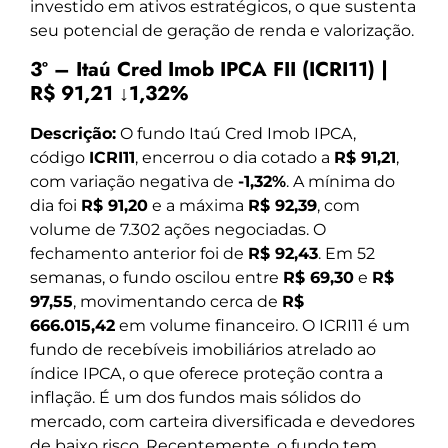
investido em ativos estratégicos, o que sustenta
seu potencial de geração de renda e valorização.
3º – Itaú Cred Imob IPCA FII (ICRI11) |
R$ 91,21 ↓1,32%
Descrição:
O fundo Itaú Cred Imob IPCA,
código
ICRI11
, encerrou o dia cotado a
R$ 91,21
,
com variação negativa de
-1,32%
. A mínima do
dia foi
R$ 91,20
e a máxima
R$ 92,39
, com
volume de 7.302 ações negociadas. O
fechamento anterior foi de
R$ 92,43
. Em 52
semanas, o fundo oscilou entre
R$ 69,30
e
R$
97,55
, movimentando cerca de
R$
666.015,42
em volume financeiro. O ICRI11 é um
fundo de recebíveis imobiliários atrelado ao
índice IPCA, o que oferece proteção contra a
inflação. É um dos fundos mais sólidos do
mercado, com carteira diversificada e devedores
de baixo risco. Recentemente, o fundo tem