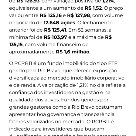
de
R$ 126,93
, com variação positiva de
1,21%
,
equivalente a um aumento de
R$ 1,52
. O preço
variou entre
R$ 125,16
e
R$ 127,98
, com volume
negociado de
12.648 ações
. O fechamento
anterior foi de
R$ 125,41
. Em 52 semanas, a
mínima foi de
R$ 103,97
e a máxima de
R$
135,15
, com volume financeiro de
aproximadamente
R$ 1,6 milhão
.
O RCRB11 é um fundo imobiliário do tipo ETF
gerido pela Rio Bravo, que oferece exposição
diversificada ao mercado imobiliário corporativo
e de renda. A valorização de 1,21% no dia reflete a
confiança dos investidores na gestão e na
qualidade dos ativos. Fundos geridos por
grandes gestores como a Rio Bravo costumam
apresentar boa governança e transparência,
fatores valorizados no mercado. O RCRB11 é
indicado para investidores que buscam