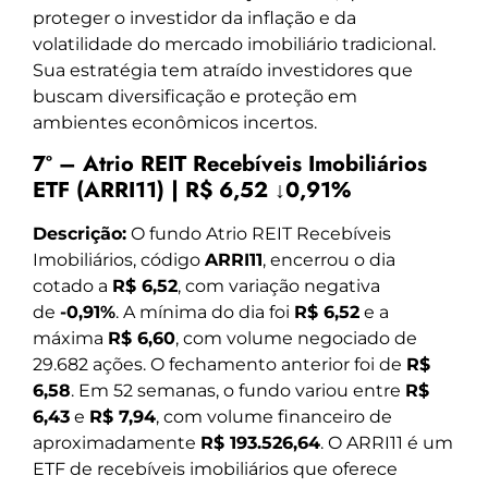
proteger o investidor da inflação e da
volatilidade do mercado imobiliário tradicional.
Sua estratégia tem atraído investidores que
buscam diversificação e proteção em
ambientes econômicos incertos.
7º – Atrio REIT Recebíveis Imobiliários
ETF (ARRI11) | R$ 6,52 ↓0,91%
Descrição:
O fundo Atrio REIT Recebíveis
Imobiliários, código
ARRI11
, encerrou o dia
cotado a
R$ 6,52
, com variação negativa
de
-0,91%
. A mínima do dia foi
R$ 6,52
e a
máxima
R$ 6,60
, com volume negociado de
29.682 ações. O fechamento anterior foi de
R$
6,58
. Em 52 semanas, o fundo variou entre
R$
6,43
e
R$ 7,94
, com volume financeiro de
aproximadamente
R$ 193.526,64
. O ARRI11 é um
ETF de recebíveis imobiliários que oferece