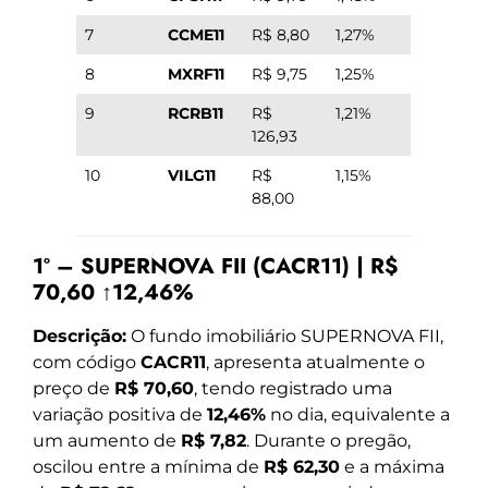
7
CCME11
R$ 8,80
1,27%
8
MXRF11
R$ 9,75
1,25%
9
RCRB11
R$
1,21%
126,93
10
VILG11
R$
1,15%
88,00
1º – SUPERNOVA FII (CACR11) | R$
70,60 ↑12,46%
Descrição:
O fundo imobiliário SUPERNOVA FII,
com código
CACR11
, apresenta atualmente o
preço de
R$ 70,60
, tendo registrado uma
variação positiva de
12,46%
no dia, equivalente a
um aumento de
R$ 7,82
. Durante o pregão,
oscilou entre a mínima de
R$ 62,30
e a máxima