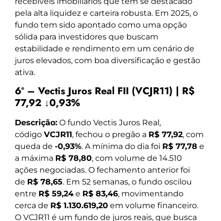
recebíveis imobiliários que tem se destacado
pela alta liquidez e carteira robusta. Em 2025, o
fundo tem sido apontado como uma opção
sólida para investidores que buscam
estabilidade e rendimento em um cenário de
juros elevados, com boa diversificação e gestão
ativa.
6º – Vectis Juros Real FII (VCJR11) | R$
77,92 ↓0,93%
Descrição:
O fundo Vectis Juros Real,
código
VCJR11
, fechou o pregão a
R$ 77,92
, com
queda de
-0,93%
. A mínima do dia foi
R$ 77,78
e
a máxima
R$ 78,80
, com volume de 14.510
ações negociadas. O fechamento anterior foi
de
R$ 78,65
. Em 52 semanas, o fundo oscilou
entre
R$ 59,24
e
R$ 83,46
, movimentando
cerca de
R$ 1.130.619,20
em volume financeiro.
O VCJR11 é um fundo de juros reais, que busca