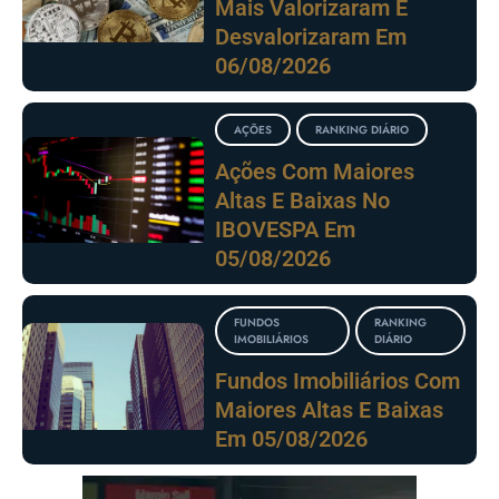
Mais Valorizaram E
Desvalorizaram Em
06/08/2026
AÇÕES
RANKING DIÁRIO
Ações Com Maiores
Altas E Baixas No
IBOVESPA Em
05/08/2026
FUNDOS
RANKING
IMOBILIÁRIOS
DIÁRIO
Fundos Imobiliários Com
Maiores Altas E Baixas
Em 05/08/2026