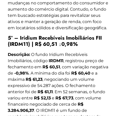
mudanças no comportamento do consumidor e
aumento do comércio digital. Contudo, o fundo
tem buscado estratégias para revitalizar seus
ativos e manter a geração de renda, com foco
em locatários sólidos e diversificação geográfica.
5º – Iridium Recebíveis Imobiliários FII
(IRDM11) | R$ 60,51 ↓0,98%
Descrição:
O fundo Iridium Recebíveis
Imobiliários, código
IRDM11
, registrou preço de
fechamento em
R$ 60,51
, com variação negativa
de
-0,98%
. A mínima do dia foi
R$ 60,40
e a
máxima
R$ 61,23
, negociando um volume
expressivo de 54.287 ações. O fechamento
anterior foi de
R$ 61,11
. Em 52 semanas, o fundo
variou entre
R$ 52,13
e
R$ 67,73
, com volume
financeiro negociado de cerca de
R$
3.284.906,37
. O IRDM11 é um fundo de