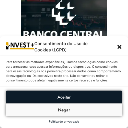
Consentimento do Uso de
Cookies (LGPD)
Para fornecer as melhores experiências, usamos tecnologias como cookies
Mais Populares:
para armazenar e/ou acessar informações do dispositivo. O consentimento
para essas tecnologias nos permitirá processar dados como comportamento
de navegação ou IDs exclusivos neste site. Não consentir ou retirar o
consentimento pode afetar negativamente certos recursos e funções.
Ações Com Maiores Altas E
Baixas No IBOVESPA Em
06/08/2026
Aceitar
6 DE AGOSTO DE 2026
Negar
Política de privacidade
Fundos Imobiliários Com