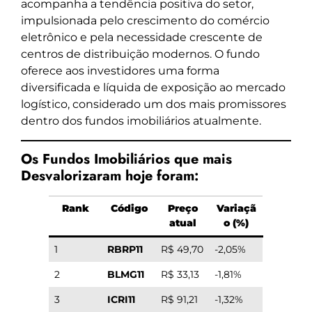
acompanha a tendência positiva do setor,
impulsionada pelo crescimento do comércio
eletrônico e pela necessidade crescente de
centros de distribuição modernos. O fundo
oferece aos investidores uma forma
diversificada e líquida de exposição ao mercado
logístico, considerado um dos mais promissores
dentro dos fundos imobiliários atualmente.
Os Fundos Imobiliários que mais
Desvalorizaram hoje foram:
Rank
Código
Preço
Variaçã
atual
o (%)
1
RBRP11
R$ 49,70
-2,05%
2
BLMG11
R$ 33,13
-1,81%
3
ICRI11
R$ 91,21
-1,32%