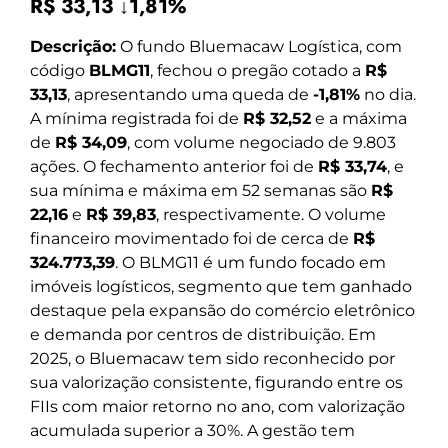
R$ 33,13 ↓1,81%
Descrição:
O fundo Bluemacaw Logística, com
código
BLMG11
, fechou o pregão cotado a
R$
33,13
, apresentando uma queda de
-1,81%
no dia.
A mínima registrada foi de
R$ 32,52
e a máxima
de
R$ 34,09
, com volume negociado de 9.803
ações. O fechamento anterior foi de
R$ 33,74
, e
sua mínima e máxima em 52 semanas são
R$
22,16
e
R$ 39,83
, respectivamente. O volume
financeiro movimentado foi de cerca de
R$
324.773,39
. O BLMG11 é um fundo focado em
imóveis logísticos, segmento que tem ganhado
destaque pela expansão do comércio eletrônico
e demanda por centros de distribuição. Em
2025, o Bluemacaw tem sido reconhecido por
sua valorização consistente, figurando entre os
FIIs com maior retorno no ano, com valorização
acumulada superior a 30%. A gestão tem