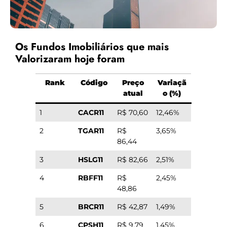
Os Fundos Imobiliários que mais
Valorizaram hoje foram
Rank
Código
Preço
Variaçã
atual
o (%)
1
CACR11
R$ 70,60
12,46%
2
TGAR11
R$
3,65%
86,44
3
HSLG11
R$ 82,66
2,51%
4
RBFF11
R$
2,45%
48,86
5
BRCR11
R$ 42,87
1,49%
6
CPSH11
R$ 9,79
1,45%