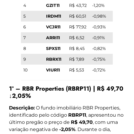
4
GZIT11
R$ 43,72
-1,20%
5
IRDM11
R$ 60,51
-0,98%
6
VCJR11
R$ 77,92
-0,93%
7
ARRI11
R$ 6,52
-0,91%
8
SPXS11
R$ 8,45
-0,82%
9
RBRX11
R$ 7,89
-0,75%
10
VIUR11
R$ 5,53
-0,72%
1º – RBR Properties (RBRP11) | R$ 49,70
↓2,05%
Descrição:
O fundo imobiliário RBR Properties,
identificado pelo código
RBRP11
, apresentou no
último pregão o preço de
R$ 49,70
, com uma
variação negativa de
-2,05%
. Durante o dia,