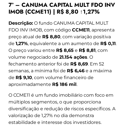
7º – CANUMA CAPITAL MULT FDO INV
IMOB (CCME11) | R$ 8,80 ↑1,27%
Descrição:
O fundo CANUMA CAPITAL MULT
FDO INV IMOB, com código
CCME11
, apresenta
preço atual de
R$ 8,80
, com variação positiva
de
1,27%
, equivalente a um aumento de
R$ 0,11
.
O preço variou entre
R$ 8,65
e
R$ 8,81
, com
volume negociado de
21.154 ações
. O
fechamento anterior foi de
R$ 8,69
. Em 52
semanas, a mínima foi de
R$ 6,46
e a máxima
de
R$ 9,10
, com volume financeiro de
aproximadamente
R$ 186 mil
.
O CCME11 é um fundo imobiliário com foco em
múltiplos segmentos, o que proporciona
diversificação e redução de riscos específicos. A
valorização de 1,27% no dia demonstra
estabilidade e interesse dos investidores.