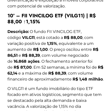
diversificação e exposição a imóveis corporativos
com potencial de valorização.
10º – FII VINCILOG ETF (VILG11) | R$
88,00 ↑1,15%
Descrição:
O fundo FII VINCILOG ETF,
código
VILG11
, está cotado a
R$ 88,00
, com
variação positiva de
1,15%
, equivalente a um
aumento de
R$ 1,00
. O preço oscilou entre
R$
86,51
e
R$ 88,39
, com volume negociado
de
16.868 ações
. O fechamento anterior foi
de
R$ 87,00
. Em 52 semanas, a mínima foi de
R$
62,14
e a máxima de
R$ 88,39
, com volume
financeiro de aproximadamente
R$ 1,48 milhão
.
O VILG11 é um fundo imobiliário do tipo ETF
focado em ativos logísticos, segmento que tem
se destacado pela alta demanda e baixa
vacância. A valorização de 1,15% no dia