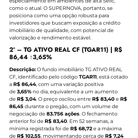
especialmente em ambientes de alta Selic,
como o atual. O SUPERNOVA, portanto, se
posiciona como uma opção robusta para
investidores que buscam exposição a crédito
imobiliário de qualidade, com potencial de
valorização e rendimento estável.
2º – TG ATIVO REAL CF (TGAR11) | R$
86,44 ↑3,65%
Descrição:
O fundo imobiliário TG ATIVO REAL
CF, identificado pelo código
TGAR11
, está cotado
a
R$ 86,44
, com uma variação positiva
de
3,65%
no dia, equivalente a um aumento
de
R$ 3,04
. O preço oscilou entre
R$ 83,40
e
R$
86,45
durante o pregão, com um volume de
negociação de
83.756 ações
. O fechamento
anterior foi de
R$ 83,40
. Em 52 semanas, a
mínima registrada foi de
R$ 68,72
e a máxima
de
R$ 102,55
, movimentando cerca de
R$ 7,24