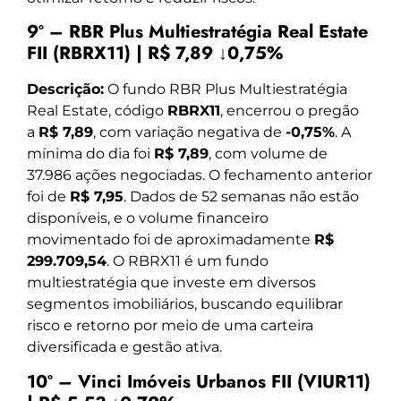
9º – RBR Plus Multiestratégia Real Estate
FII (RBRX11) | R$ 7,89 ↓0,75%
Descrição:
O fundo RBR Plus Multiestratégia
Real Estate, código
RBRX11
, encerrou o pregão
a
R$ 7,89
, com variação negativa de
-0,75%
. A
mínima do dia foi
R$ 7,89
, com volume de
37.986 ações negociadas. O fechamento anterior
foi de
R$ 7,95
. Dados de 52 semanas não estão
disponíveis, e o volume financeiro
movimentado foi de aproximadamente
R$
299.709,54
. O RBRX11 é um fundo
multiestratégia que investe em diversos
segmentos imobiliários, buscando equilibrar
risco e retorno por meio de uma carteira
diversificada e gestão ativa.
10º – Vinci Imóveis Urbanos FII (VIUR11)