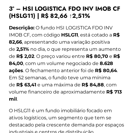
3º – HSI LOGISTICA FDO INV IMOB CF
(HSLG11) | R$ 82,66 ↑2,51%
Descrição:
O fundo HSI LOGISTICA FDO INV
IMOB CF, com código
HSLG11
, está cotado a
R$
82,66
, apresentando uma variação positiva
de
2,51%
no dia, o que representa um aumento
de
R$ 2,02
. O preço variou entre
R$ 80,70
e
R$
84,00
, com um volume negociado de
8.628
ações
. O fechamento anterior foi de
R$ 80,64
.
Em 52 semanas, o fundo teve uma mínima
de
R$ 63,41
e uma máxima de
R$ 84,88
, com
volume financeiro de aproximadamente
R$ 713
mil
.
O HSLG11 é um fundo imobiliário focado em
ativos logísticos, um segmento que tem se
destacado pela crescente demanda por espaços
industriais e centros de distribuição,