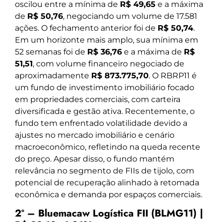
oscilou entre a mínima de
R$ 49,65
e a máxima
de
R$ 50,76
, negociando um volume de 17.581
ações. O fechamento anterior foi de
R$ 50,74
.
Em um horizonte mais amplo, sua mínima em
52 semanas foi de
R$ 36,76
e a máxima de
R$
51,51
, com volume financeiro negociado de
aproximadamente
R$ 873.775,70
. O RBRP11 é
um fundo de investimento imobiliário focado
em propriedades comerciais, com carteira
diversificada e gestão ativa. Recentemente, o
fundo tem enfrentado volatilidade devido a
ajustes no mercado imobiliário e cenário
macroeconômico, refletindo na queda recente
do preço. Apesar disso, o fundo mantém
relevância no segmento de FIIs de tijolo, com
potencial de recuperação alinhado à retomada
econômica e demanda por espaços comerciais.
2º – Bluemacaw Logística FII (BLMG11) |