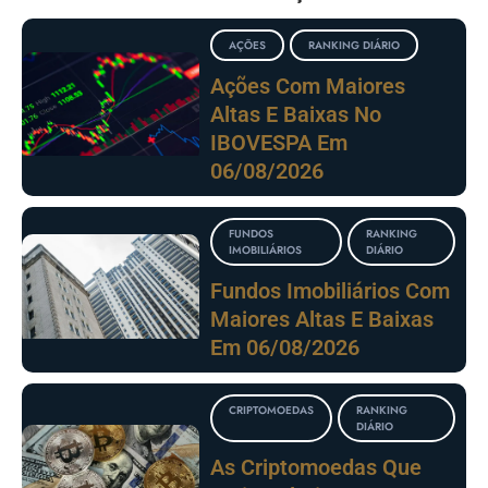
AÇÕES
RANKING DIÁRIO
Ações Com Maiores
Altas E Baixas No
IBOVESPA Em
06/08/2026
FUNDOS
RANKING
IMOBILIÁRIOS
DIÁRIO
Fundos Imobiliários Com
Maiores Altas E Baixas
Em 06/08/2026
CRIPTOMOEDAS
RANKING
DIÁRIO
As Criptomoedas Que