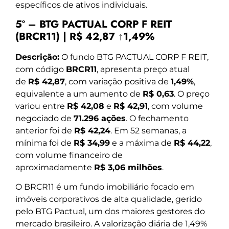
específicos de ativos individuais.
5º – BTG PACTUAL CORP F REIT
(BRCR11) | R$ 42,87 ↑1,49%
Descrição:
O fundo BTG PACTUAL CORP F REIT,
com código
BRCR11
, apresenta preço atual
de
R$ 42,87
, com variação positiva de
1,49%
,
equivalente a um aumento de
R$ 0,63
. O preço
variou entre
R$ 42,08
e
R$ 42,91
, com volume
negociado de
71.296 ações
. O fechamento
anterior foi de
R$ 42,24
. Em 52 semanas, a
mínima foi de
R$ 34,99
e a máxima de
R$ 44,22
,
com volume financeiro de
aproximadamente
R$ 3,06 milhões
.
O BRCR11 é um fundo imobiliário focado em
imóveis corporativos de alta qualidade, gerido
pelo BTG Pactual, um dos maiores gestores do
mercado brasileiro. A valorização diária de 1,49%