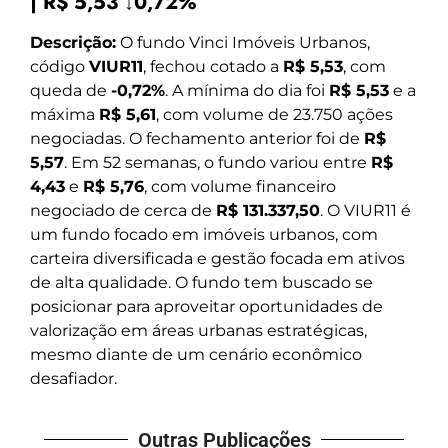
| R$ 5,53 ↓0,72%
Descrição:
O fundo Vinci Imóveis Urbanos,
código
VIUR11
, fechou cotado a
R$ 5,53
, com
queda de
-0,72%
. A mínima do dia foi
R$ 5,53
e a
máxima
R$ 5,61
, com volume de 23.750 ações
negociadas. O fechamento anterior foi de
R$
5,57
. Em 52 semanas, o fundo variou entre
R$
4,43
e
R$ 5,76
, com volume financeiro
negociado de cerca de
R$ 131.337,50
. O VIUR11 é
um fundo focado em imóveis urbanos, com
carteira diversificada e gestão focada em ativos
de alta qualidade. O fundo tem buscado se
posicionar para aproveitar oportunidades de
valorização em áreas urbanas estratégicas,
mesmo diante de um cenário econômico
desafiador.
Outras Publicações