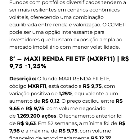
Fundos com portfólios diversificados tendem a
ser mais resilientes em cenários econômicos
voláteis, oferecendo uma combinação
equilibrada entre renda e valorização. O CCME11
pode ser uma opção interessante para
investidores que buscam exposição ampla ao
mercado imobiliário com menor volatilidade.
8º – MAXI RENDA FII ETF (MXRF11) | R$
9,75 ↑1,25%
Descrição:
O fundo MAXI RENDA FII ETF,
código
MXRF11
, está cotado a
R$ 9,75
, com
variação positiva de
1,25%
, equivalente a um
aumento de
R$ 0,12
. O preço oscilou entre
R$
9,65
e
R$ 9,75
, com volume negociado
de
1.269.200 ações
. O fechamento anterior foi
de
R$ 9,63
. Em 52 semanas, a mínima foi de
R$
7,98
e a máxima de
R$ 9,75
, com volume
financeiro de aproximadamente
R$ 12,37