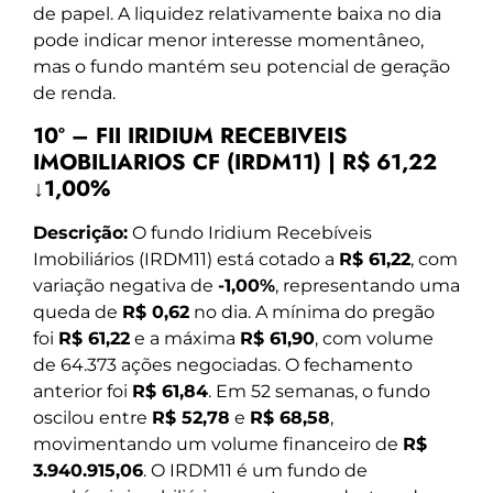
de papel. A liquidez relativamente baixa no dia
pode indicar menor interesse momentâneo,
mas o fundo mantém seu potencial de geração
de renda.
10º – FII IRIDIUM RECEBIVEIS
IMOBILIARIOS CF (IRDM11) | R$ 61,22
↓1,00%
Descrição:
O fundo Iridium Recebíveis
Imobiliários (IRDM11) está cotado a
R$ 61,22
, com
variação negativa de
-1,00%
, representando uma
queda de
R$ 0,62
no dia. A mínima do pregão
foi
R$ 61,22
e a máxima
R$ 61,90
, com volume
de 64.373 ações negociadas. O fechamento
anterior foi
R$ 61,84
. Em 52 semanas, o fundo
oscilou entre
R$ 52,78
e
R$ 68,58
,
movimentando um volume financeiro de
R$
3.940.915,06
. O IRDM11 é um fundo de