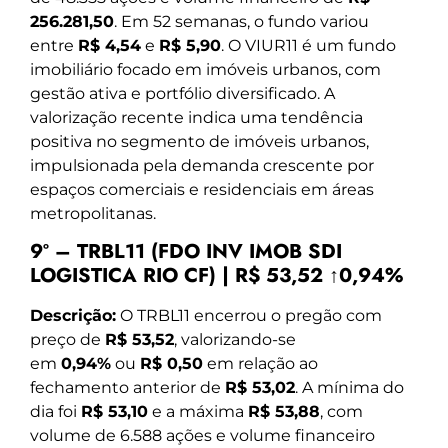
256.281,50
. Em 52 semanas, o fundo variou
entre
R$ 4,54
e
R$ 5,90
. O VIUR11 é um fundo
imobiliário focado em imóveis urbanos, com
gestão ativa e portfólio diversificado. A
valorização recente indica uma tendência
positiva no segmento de imóveis urbanos,
impulsionada pela demanda crescente por
espaços comerciais e residenciais em áreas
metropolitanas.
9º – TRBL11 (FDO INV IMOB SDI
LOGISTICA RIO CF) | R$ 53,52 ↑0,94%
Descrição:
O TRBL11 encerrou o pregão com
preço de
R$ 53,52
, valorizando-se
em
0,94%
ou
R$ 0,50
em relação ao
fechamento anterior de
R$ 53,02
. A mínima do
dia foi
R$ 53,10
e a máxima
R$ 53,88
, com
volume de 6.588 ações e volume financeiro