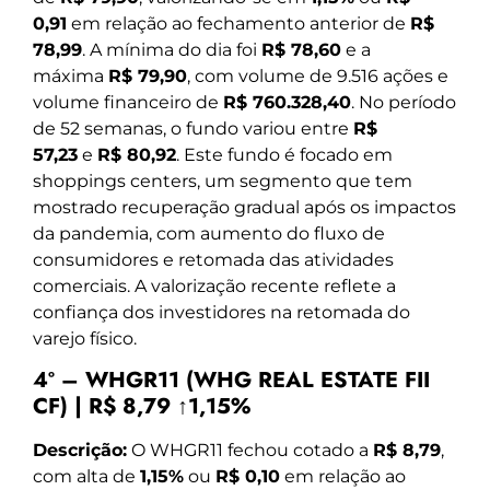
0,91
em relação ao fechamento anterior de
R$
78,99
. A mínima do dia foi
R$ 78,60
e a
máxima
R$ 79,90
, com volume de 9.516 ações e
volume financeiro de
R$ 760.328,40
. No período
de 52 semanas, o fundo variou entre
R$
57,23
e
R$ 80,92
. Este fundo é focado em
shoppings centers, um segmento que tem
mostrado recuperação gradual após os impactos
da pandemia, com aumento do fluxo de
consumidores e retomada das atividades
comerciais. A valorização recente reflete a
confiança dos investidores na retomada do
varejo físico.
4º – WHGR11 (WHG REAL ESTATE FII
CF) | R$ 8,79 ↑1,15%
Descrição:
O WHGR11 fechou cotado a
R$ 8,79
,
com alta de
1,15%
ou
R$ 0,10
em relação ao