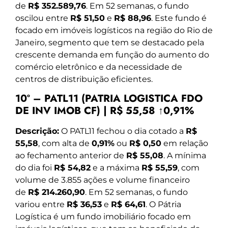
de
R$ 352.589,76
. Em 52 semanas, o fundo
oscilou entre
R$ 51,50
e
R$ 88,96
. Este fundo é
focado em imóveis logísticos na região do Rio de
Janeiro, segmento que tem se destacado pela
crescente demanda em função do aumento do
comércio eletrônico e da necessidade de
centros de distribuição eficientes.
10º – PATL11 (PATRIA LOGISTICA FDO
DE INV IMOB CF) | R$ 55,58 ↑0,91%
Descrição:
O PATL11 fechou o dia cotado a
R$
55,58
, com alta de
0,91%
ou
R$ 0,50
em relação
ao fechamento anterior de
R$ 55,08
. A mínima
do dia foi
R$ 54,82
e a máxima
R$ 55,59
, com
volume de 3.855 ações e volume financeiro
de
R$ 214.260,90
. Em 52 semanas, o fundo
variou entre
R$ 36,53
e
R$ 64,61
. O Pátria
Logística é um fundo imobiliário focado em