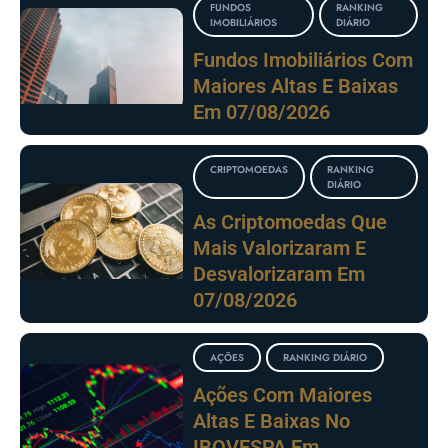
FUNDOS
RANKING
IMOBILIÁRIOS
DIÁRIO
Fundos Imobiliários Com
Maiores Altas E Baixas
Em 07/08/2026
CRIPTOMOEDAS
RANKING
DIÁRIO
As Criptomoedas Que
Mais Valorizaram E
Desvalorizaram Em
07/08/2026
AÇÕES
RANKING DIÁRIO
Ações Com Maiores
Altas E Baixas No
IBOVESPA Em