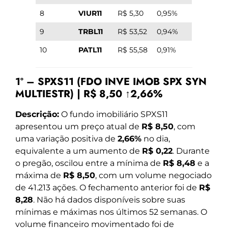
8
VIUR11
R$ 5,30
0,95%
9
TRBL11
R$ 53,52
0,94%
10
PATL11
R$ 55,58
0,91%
1º – SPXS11 (FDO INVE IMOB SPX SYN
MULTIESTR) | R$ 8,50 ↑2,66%
Descrição:
O fundo imobiliário SPXS11
apresentou um preço atual de
R$ 8,50
, com
uma variação positiva de
2,66%
no dia,
equivalente a um aumento de
R$ 0,22
. Durante
o pregão, oscilou entre a mínima de
R$ 8,48
e a
máxima de
R$ 8,50
, com um volume negociado
de 41.213 ações. O fechamento anterior foi de
R$
8,28
. Não há dados disponíveis sobre suas
mínimas e máximas nos últimos 52 semanas. O
volume financeiro movimentado foi de