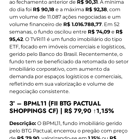
ao fechamento anterior de
R$ 90,31
. A mínima
do dia foi
R$ 90,18
e a máxima
R$ 92,38
, com
um volume de 11.087 ações negociadas e um
volume financeiro de
R$ 1.016.788,77
. Em 52
semanas, o fundo oscilou entre
R$ 74,09
e
R$
95,42
. O TVRI11 é um fundo imobiliário do tipo
ETF, focado em imóveis comerciais e logísticos,
gerido pelo Banco do Brasil. Recentemente, o
fundo tem se beneficiado da retomada do setor
imobiliário corporativo, com aumento da
demanda por espaços logísticos e comerciais,
refletindo em sua valorização e volume de
negociação consistente.
3º – BPML11 (FII BTG PACTUAL
SHOPPINGS CF) | R$ 79,90 ↑1,15%
Descrição:
O BPML11, fundo imobiliário gerido
pelo BTG Pactual, encerrou o pregão com preço
de
R$ 79,90
, valorizando-se em
1,15%
ou
R$