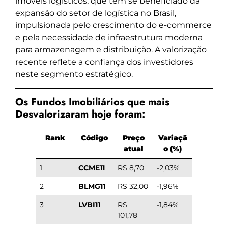
imóveis logísticos, que tem se beneficiado da
expansão do setor de logística no Brasil,
impulsionada pelo crescimento do e-commerce
e pela necessidade de infraestrutura moderna
para armazenagem e distribuição. A valorização
recente reflete a confiança dos investidores
neste segmento estratégico.
Os Fundos Imobiliários que mais
Desvalorizaram hoje foram:
Rank
Código
Preço
Variaçã
atual
o (%)
1
CCME11
R$ 8,70
-2,03%
2
BLMG11
R$ 32,00
-1,96%
3
LVBI11
R$
-1,84%
101,78