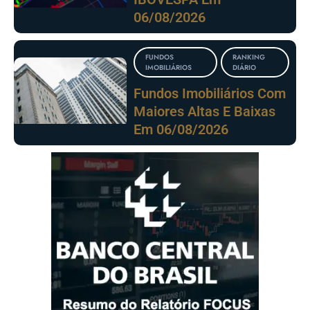
06/08/2026
FUNDOS
RANKING
IMOBILIÁRIOS
DIÁRIO
Fundos Imobiliários Com
Maiores Altas E Baixas
Em 06/08/2026