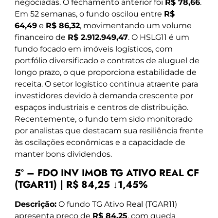
negociadas. O fechamento anterior foi
R$ 78,66
.
Em 52 semanas, o fundo oscilou entre
R$
64,49
e
R$ 86,32
, movimentando um volume
financeiro de
R$ 2.912.949,47
. O HSLG11 é um
fundo focado em imóveis logísticos, com
portfólio diversificado e contratos de aluguel de
longo prazo, o que proporciona estabilidade de
receita. O setor logístico continua atraente para
investidores devido à demanda crescente por
espaços industriais e centros de distribuição.
Recentemente, o fundo tem sido monitorado
por analistas que destacam sua resiliência frente
às oscilações econômicas e a capacidade de
manter bons dividendos.
5º – FDO INV IMOB TG ATIVO REAL CF
(TGAR11) | R$ 84,25 ↓1,45%
Descrição:
O fundo TG Ativo Real (TGAR11)
apresenta preço de
R$ 84,25
, com queda