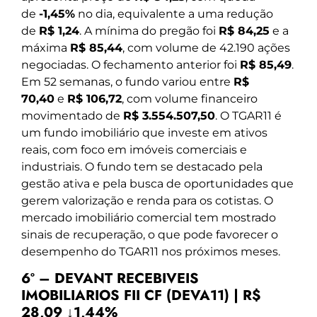
de
-1,45%
no dia, equivalente a uma redução
de
R$ 1,24
. A mínima do pregão foi
R$ 84,25
e a
máxima
R$ 85,44
, com volume de 42.190 ações
negociadas. O fechamento anterior foi
R$ 85,49
.
Em 52 semanas, o fundo variou entre
R$
70,40
e
R$ 106,72
, com volume financeiro
movimentado de
R$ 3.554.507,50
. O TGAR11 é
um fundo imobiliário que investe em ativos
reais, com foco em imóveis comerciais e
industriais. O fundo tem se destacado pela
gestão ativa e pela busca de oportunidades que
gerem valorização e renda para os cotistas. O
mercado imobiliário comercial tem mostrado
sinais de recuperação, o que pode favorecer o
desempenho do TGAR11 nos próximos meses.
6º – DEVANT RECEBIVEIS
IMOBILIARIOS FII CF (DEVA11) | R$
28,09 ↓1,44%