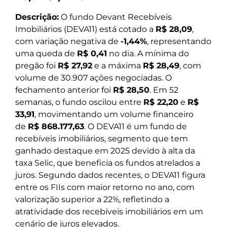
Descrição:
O fundo Devant Recebíveis
Imobiliários (DEVA11) está cotado a
R$ 28,09
,
com variação negativa de
-1,44%
, representando
uma queda de
R$ 0,41
no dia. A mínima do
pregão foi
R$ 27,92
e a máxima
R$ 28,49
, com
volume de 30.907 ações negociadas. O
fechamento anterior foi
R$ 28,50
. Em 52
semanas, o fundo oscilou entre
R$ 22,20
e
R$
33,91
, movimentando um volume financeiro
de
R$ 868.177,63
. O DEVA11 é um fundo de
recebíveis imobiliários, segmento que tem
ganhado destaque em 2025 devido à alta da
taxa Selic, que beneficia os fundos atrelados a
juros. Segundo dados recentes, o DEVA11 figura
entre os FIIs com maior retorno no ano, com
valorização superior a 22%, refletindo a
atratividade dos recebíveis imobiliários em um
cenário de juros elevados.