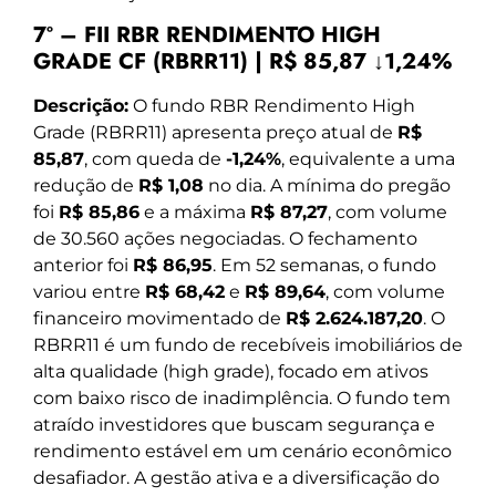
7º – FII RBR RENDIMENTO HIGH
GRADE CF (RBRR11) | R$ 85,87 ↓1,24%
Descrição:
O fundo RBR Rendimento High
Grade (RBRR11) apresenta preço atual de
R$
85,87
, com queda de
-1,24%
, equivalente a uma
redução de
R$ 1,08
no dia. A mínima do pregão
foi
R$ 85,86
e a máxima
R$ 87,27
, com volume
de 30.560 ações negociadas. O fechamento
anterior foi
R$ 86,95
. Em 52 semanas, o fundo
variou entre
R$ 68,42
e
R$ 89,64
, com volume
financeiro movimentado de
R$ 2.624.187,20
. O
RBRR11 é um fundo de recebíveis imobiliários de
alta qualidade (high grade), focado em ativos
com baixo risco de inadimplência. O fundo tem
atraído investidores que buscam segurança e
rendimento estável em um cenário econômico
desafiador. A gestão ativa e a diversificação do