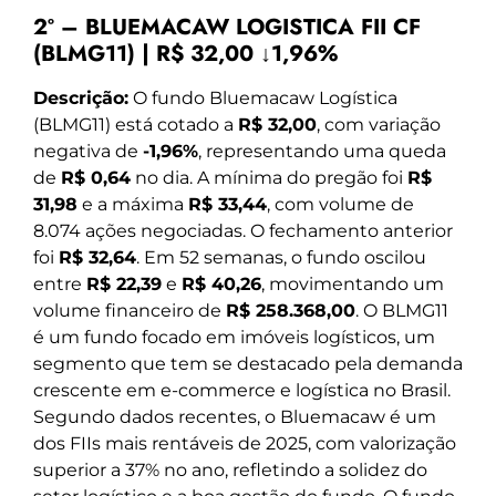
2º – BLUEMACAW LOGISTICA FII CF
(BLMG11) | R$ 32,00 ↓1,96%
Descrição:
O fundo Bluemacaw Logística
(BLMG11) está cotado a
R$ 32,00
, com variação
negativa de
-1,96%
, representando uma queda
de
R$ 0,64
no dia. A mínima do pregão foi
R$
31,98
e a máxima
R$ 33,44
, com volume de
8.074 ações negociadas. O fechamento anterior
foi
R$ 32,64
. Em 52 semanas, o fundo oscilou
entre
R$ 22,39
e
R$ 40,26
, movimentando um
volume financeiro de
R$ 258.368,00
. O BLMG11
é um fundo focado em imóveis logísticos, um
segmento que tem se destacado pela demanda
crescente em e-commerce e logística no Brasil.
Segundo dados recentes, o Bluemacaw é um
dos FIIs mais rentáveis de 2025, com valorização
superior a 37% no ano, refletindo a solidez do