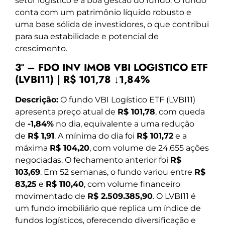
setor logístico e a boa gestão do fundo. O fundo
conta com um patrimônio líquido robusto e
uma base sólida de investidores, o que contribui
para sua estabilidade e potencial de
crescimento.
3º – FDO INV IMOB VBI LOGISTICO ETF
(LVBI11) | R$ 101,78 ↓1,84%
Descrição:
O fundo VBI Logístico ETF (LVBI11)
apresenta preço atual de
R$ 101,78
, com queda
de
-1,84%
no dia, equivalente a uma redução
de
R$ 1,91
. A mínima do dia foi
R$ 101,72
e a
máxima
R$ 104,20
, com volume de 24.655 ações
negociadas. O fechamento anterior foi
R$
103,69
. Em 52 semanas, o fundo variou entre
R$
83,25
e
R$ 110,40
, com volume financeiro
movimentado de
R$ 2.509.385,90
. O LVBI11 é
um fundo imobiliário que replica um índice de
fundos logísticos, oferecendo diversificação e