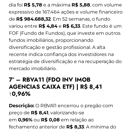
dia foi
R$ 5,78
e a máxima
R$ 5,88
, com volume
expressivo de 167.464 ações e volume financeiro
de
R$ 984.688,32
. Em 52 semanas, o fundo
variou entre
R$ 4,84
e
R$ 6,33
. Este fundo é um
FOF (Fundo de Fundos), que investe em outros
fundos imobiliários, proporcionando
diversificação e gestão profissional. A alta
recente indica confiança dos investidores na
estratégia de diversificação e na recuperação do
mercado imobiliário.
7º – RBVA11 (FDO INV IMOB
AGENCIAS CAIXA ETF) | R$ 8,41
↑0,96%
Descrição:
O RBVA11 encerrou o pregão com
preço de
R$ 8,41
, valorizando-se
em
0,96%
ou
R$ 0,08
em relação ao
fechamento anterior de
R$ 8,33
. A mínima do