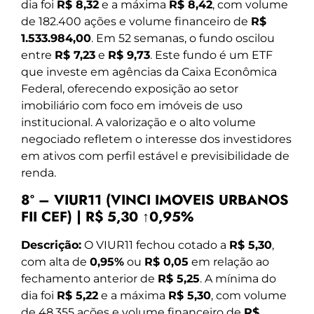
dia foi
R$ 8,32
e a máxima
R$ 8,42
, com volume
de 182.400 ações e volume financeiro de
R$
1.533.984,00
. Em 52 semanas, o fundo oscilou
entre
R$ 7,23
e
R$ 9,73
. Este fundo é um ETF
que investe em agências da Caixa Econômica
Federal, oferecendo exposição ao setor
imobiliário com foco em imóveis de uso
institucional. A valorização e o alto volume
negociado refletem o interesse dos investidores
em ativos com perfil estável e previsibilidade de
renda.
8º – VIUR11 (VINCI IMOVEIS URBANOS
FII CEF) | R$ 5,30 ↑0,95%
Descrição:
O VIUR11 fechou cotado a
R$ 5,30
,
com alta de
0,95%
ou
R$ 0,05
em relação ao
fechamento anterior de
R$ 5,25
. A mínima do
dia foi
R$ 5,22
e a máxima
R$ 5,30
, com volume
de 48.355 ações e volume financeiro de
R$