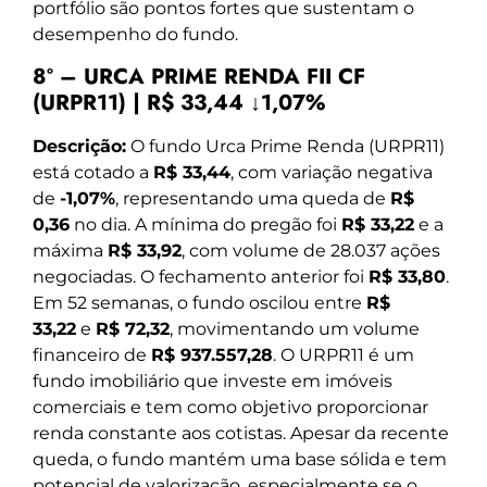
portfólio são pontos fortes que sustentam o
desempenho do fundo.
8º – URCA PRIME RENDA FII CF
(URPR11) | R$ 33,44 ↓1,07%
Descrição:
O fundo Urca Prime Renda (URPR11)
está cotado a
R$ 33,44
, com variação negativa
de
-1,07%
, representando uma queda de
R$
0,36
no dia. A mínima do pregão foi
R$ 33,22
e a
máxima
R$ 33,92
, com volume de 28.037 ações
negociadas. O fechamento anterior foi
R$ 33,80
.
Em 52 semanas, o fundo oscilou entre
R$
33,22
e
R$ 72,32
, movimentando um volume
financeiro de
R$ 937.557,28
. O URPR11 é um
fundo imobiliário que investe em imóveis
comerciais e tem como objetivo proporcionar
renda constante aos cotistas. Apesar da recente
queda, o fundo mantém uma base sólida e tem
potencial de valorização, especialmente se o