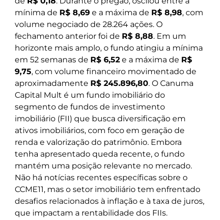
de
R$ 0,18
. Durante o pregão, oscilou entre a
mínima de
R$ 8,69
e a máxima de
R$ 8,98
, com
volume negociado de 28.264 ações. O
fechamento anterior foi de
R$ 8,88
. Em um
horizonte mais amplo, o fundo atingiu a mínima
em 52 semanas de
R$ 6,52
e a máxima de
R$
9,75
, com volume financeiro movimentado de
aproximadamente
R$ 245.896,80
. O Canuma
Capital Mult é um fundo imobiliário do
segmento de fundos de investimento
imobiliário (FII) que busca diversificação em
ativos imobiliários, com foco em geração de
renda e valorização do patrimônio. Embora
tenha apresentado queda recente, o fundo
mantém uma posição relevante no mercado.
Não há notícias recentes específicas sobre o
CCME11, mas o setor imobiliário tem enfrentado
desafios relacionados à inflação e à taxa de juros,
que impactam a rentabilidade dos FIIs.