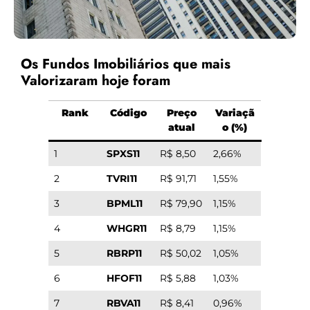
Os Fundos Imobiliários que mais
Valorizaram hoje foram
Rank
Código
Preço
Variaçã
atual
o (%)
1
SPXS11
R$ 8,50
2,66%
2
TVRI11
R$ 91,71
1,55%
3
BPML11
R$ 79,90
1,15%
4
WHGR11
R$ 8,79
1,15%
5
RBRP11
R$ 50,02
1,05%
6
HFOF11
R$ 5,88
1,03%
7
RBVA11
R$ 8,41
0,96%