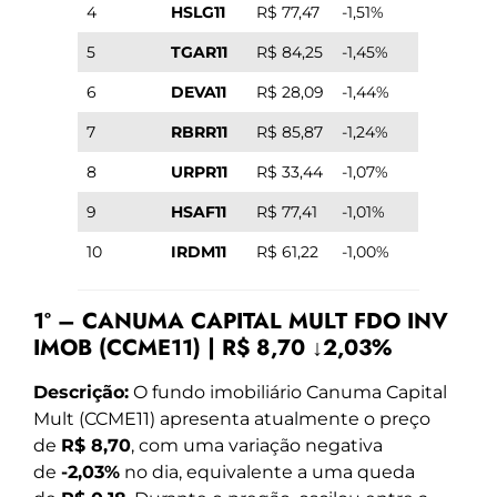
4
HSLG11
R$ 77,47
-1,51%
5
TGAR11
R$ 84,25
-1,45%
6
DEVA11
R$ 28,09
-1,44%
7
RBRR11
R$ 85,87
-1,24%
8
URPR11
R$ 33,44
-1,07%
9
HSAF11
R$ 77,41
-1,01%
10
IRDM11
R$ 61,22
-1,00%
1º – CANUMA CAPITAL MULT FDO INV
IMOB (CCME11) | R$ 8,70 ↓2,03%
Descrição:
O fundo imobiliário Canuma Capital
Mult (CCME11) apresenta atualmente o preço
de
R$ 8,70
, com uma variação negativa
de
-2,03%
no dia, equivalente a uma queda