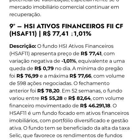
mercado imobiliário comercial continuar em
recuperação.
9º – HSI ATIVOS FINANCEIROS FII CF
(HSAF11) | R$ 77,41 ↓1,01%
Descrição:
O fundo HSI Ativos Financeiros
(HSAF11) apresenta preço de
R$ 77,41
, com
variação negativa de
-1,01%
, equivalente a uma
queda de
R$ 0,79
no dia. A mínima do pregão
foi
R$ 76,99
e a máxima
R$ 77,66
, com volume
de 598 ações negociadas. O fechamento
anterior foi
R$ 78,20
. Em 52 semanas, o fundo
variou entre
R$ 55,28
e
R$ 82,64
, com volume
financeiro movimentado de
R$ 46.291,18
. O
HSAF11 é um fundo focado em ativos financeiros
imobiliários, com portfólio diversificado e gestão
ativa. O fundo tem se beneficiado da alta da taxa
Selic, que favorece os rendimentos de fundos