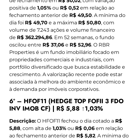
de fechamento em
R$ 50,02
, com variação
positiva de
1,05%
ou
R$ 0,52
em relação ao
fechamento anterior de
R$ 49,50
. A mínima do
dia foi
R$ 49,70
e a máxima
R$ 50,80
, com
volume de 7.243 ações e volume financeiro
de
R$ 362.294,86
. Em 52 semanas, o fundo
oscilou entre
R$ 37,06
e
R$ 52,96
. O RBR
Properties é um fundo imobiliário focado em
propriedades comerciais e industriais, com
portfólio diversificado que busca estabilidade e
crescimento. A valorização recente pode estar
associada à melhora do ambiente econômico e
à demanda por imóveis corporativos.
6º – HFOF11 (HEDGE TOP FOFII 3 FDO
INV IMOB CF) | R$ 5,88 ↑1,03%
Descrição:
O HFOF11 fechou o dia cotado a
R$
5,88
, com alta de
1,03%
ou
R$ 0,06
em relação
ao fechamento anterior de
R$ 5,82
. A mínima do