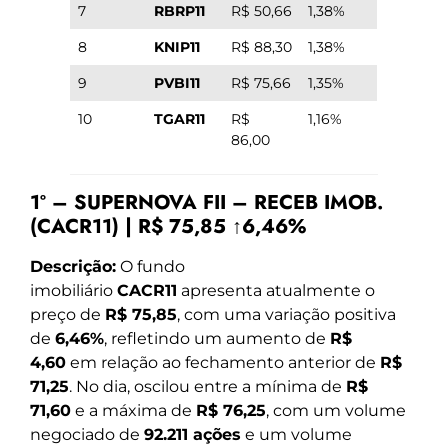
7
RBRP11
R$ 50,66
1,38%
8
KNIP11
R$ 88,30
1,38%
9
PVBI11
R$ 75,66
1,35%
10
TGAR11
R$
1,16%
86,00
1º – SUPERNOVA FII – RECEB IMOB.
(CACR11) | R$ 75,85 ↑6,46%
Descrição:
O fundo
imobiliário
CACR11
apresenta atualmente o
preço de
R$ 75,85
, com uma variação positiva
de
6,46%
, refletindo um aumento de
R$
4,60
em relação ao fechamento anterior de
R$
71,25
. No dia, oscilou entre a mínima de
R$
71,60
e a máxima de
R$ 76,25
, com um volume
negociado de
92.211 ações
e um volume