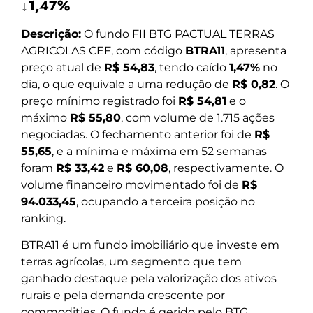
↓1,47%
Descrição:
O fundo FII BTG PACTUAL TERRAS
AGRICOLAS CEF, com código
BTRA11
, apresenta
preço atual de
R$ 54,83
, tendo caído
1,47%
no
dia, o que equivale a uma redução de
R$ 0,82
. O
preço mínimo registrado foi
R$ 54,81
e o
máximo
R$ 55,80
, com volume de 1.715 ações
negociadas. O fechamento anterior foi de
R$
55,65
, e a mínima e máxima em 52 semanas
foram
R$ 33,42
e
R$ 60,08
, respectivamente. O
volume financeiro movimentado foi de
R$
94.033,45
, ocupando a terceira posição no
ranking.
BTRA11 é um fundo imobiliário que investe em
terras agrícolas, um segmento que tem
ganhado destaque pela valorização dos ativos
rurais e pela demanda crescente por
commodities. O fundo é gerido pelo BTG