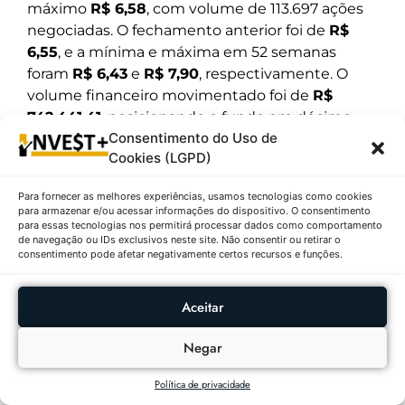
máximo
R$ 6,58
, com volume de 113.697 ações
negociadas. O fechamento anterior foi de
R$
6,55
, e a mínima e máxima em 52 semanas
foram
R$ 6,43
e
R$ 7,90
, respectivamente. O
volume financeiro movimentado foi de
R$
742.441,41
, posicionando o fundo em décimo
Consentimento do Uso de
lugar no ranking.
Cookies (LGPD)
ARRI11 é um fundo imobiliário do tipo ETF que
investe em recebíveis imobiliários, oferecendo
Para fornecer as melhores experiências, usamos tecnologias como cookies
para armazenar e/ou acessar informações do dispositivo. O consentimento
exposição ao mercado de crédito imobiliário
para essas tecnologias nos permitirá processar dados como comportamento
com diversificação e liquidez. O fundo é gerido
de navegação ou IDs exclusivos neste site. Não consentir ou retirar o
consentimento pode afetar negativamente certos recursos e funções.
pela Átrio REIT, que tem foco em ativos de
qualidade e gestão eficiente. A leve queda no
preço pode ser atribuída a oscilações de curto
Aceitar
prazo, mas o fundo mantém fundamentos
Negar
sólidos e boa diversificação em sua carteira.
Política de privacidade
Outras Publicações