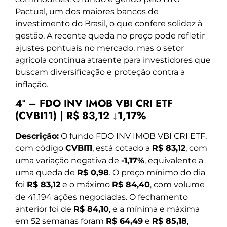
Pactual, um dos maiores bancos de
investimento do Brasil, o que confere solidez à
gestão. A recente queda no preço pode refletir
ajustes pontuais no mercado, mas o setor
agrícola continua atraente para investidores que
buscam diversificação e proteção contra a
inflação.
4º – FDO INV IMOB VBI CRI ETF
(CVBI11) | R$ 83,12 ↓1,17%
Descrição:
O fundo FDO INV IMOB VBI CRI ETF,
com código
CVBI11
, está cotado a
R$ 83,12
, com
uma variação negativa de
-1,17%
, equivalente a
uma queda de
R$ 0,98
. O preço mínimo do dia
foi
R$ 83,12
e o máximo
R$ 84,40
, com volume
de 41.194 ações negociadas. O fechamento
anterior foi de
R$ 84,10
, e a mínima e máxima
em 52 semanas foram
R$ 64,49
e
R$ 85,18
,