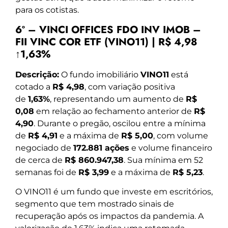
para os cotistas.
6º – VINCI OFFICES FDO INV IMOB –
FII VINC COR ETF (VINO11) | R$ 4,98
↑1,63%
Descrição:
O fundo imobiliário
VINO11
está
cotado a
R$ 4,98
, com variação positiva
de
1,63%
, representando um aumento de
R$
0,08
em relação ao fechamento anterior de
R$
4,90
. Durante o pregão, oscilou entre a mínima
de
R$ 4,91
e a máxima de
R$ 5,00
, com volume
negociado de
172.881 ações
e volume financeiro
de cerca de
R$ 860.947,38
. Sua mínima em 52
semanas foi de
R$ 3,99
e a máxima de
R$ 5,23
.
O VINO11 é um fundo que investe em escritórios,
segmento que tem mostrado sinais de
recuperação após os impactos da pandemia. A