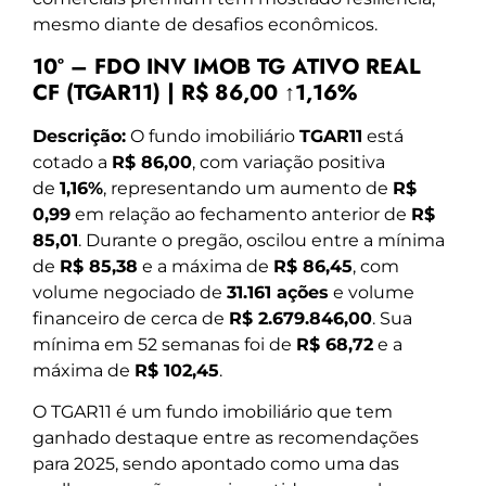
mesmo diante de desafios econômicos.
10º – FDO INV IMOB TG ATIVO REAL
CF (TGAR11) | R$ 86,00 ↑1,16%
Descrição:
O fundo imobiliário
TGAR11
está
cotado a
R$ 86,00
, com variação positiva
de
1,16%
, representando um aumento de
R$
0,99
em relação ao fechamento anterior de
R$
85,01
. Durante o pregão, oscilou entre a mínima
de
R$ 85,38
e a máxima de
R$ 86,45
, com
volume negociado de
31.161 ações
e volume
financeiro de cerca de
R$ 2.679.846,00
. Sua
mínima em 52 semanas foi de
R$ 68,72
e a
máxima de
R$ 102,45
.
O TGAR11 é um fundo imobiliário que tem
ganhado destaque entre as recomendações
para 2025, sendo apontado como uma das