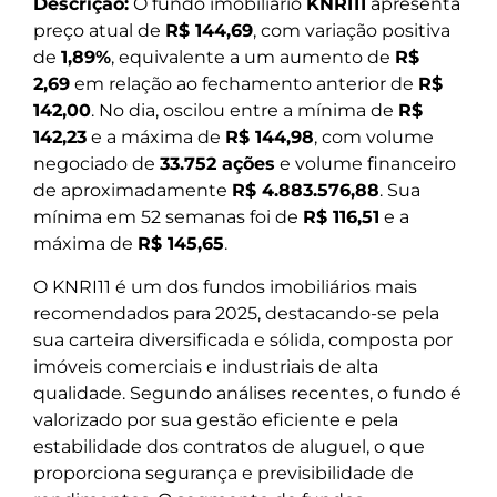
Descrição:
O fundo imobiliário
KNRI11
apresenta
preço atual de
R$ 144,69
, com variação positiva
de
1,89%
, equivalente a um aumento de
R$
2,69
em relação ao fechamento anterior de
R$
142,00
. No dia, oscilou entre a mínima de
R$
142,23
e a máxima de
R$ 144,98
, com volume
negociado de
33.752 ações
e volume financeiro
de aproximadamente
R$ 4.883.576,88
. Sua
mínima em 52 semanas foi de
R$ 116,51
e a
máxima de
R$ 145,65
.
O KNRI11 é um dos fundos imobiliários mais
recomendados para 2025, destacando-se pela
sua carteira diversificada e sólida, composta por
imóveis comerciais e industriais de alta
qualidade. Segundo análises recentes, o fundo é
valorizado por sua gestão eficiente e pela
estabilidade dos contratos de aluguel, o que
proporciona segurança e previsibilidade de