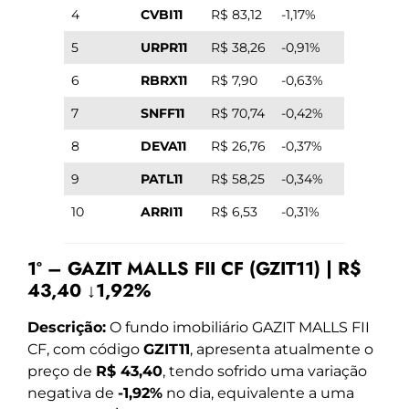
4
CVBI11
R$ 83,12
-1,17%
5
URPR11
R$ 38,26
-0,91%
6
RBRX11
R$ 7,90
-0,63%
7
SNFF11
R$ 70,74
-0,42%
8
DEVA11
R$ 26,76
-0,37%
9
PATL11
R$ 58,25
-0,34%
10
ARRI11
R$ 6,53
-0,31%
1º – GAZIT MALLS FII CF (GZIT11) | R$
43,40 ↓1,92%
Descrição:
O fundo imobiliário GAZIT MALLS FII
CF, com código
GZIT11
, apresenta atualmente o
preço de
R$ 43,40
, tendo sofrido uma variação
negativa de
-1,92%
no dia, equivalente a uma