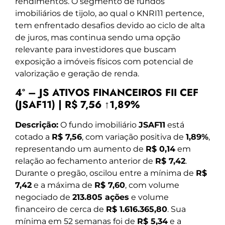
rendimentos. O segmento de fundos
imobiliários de tijolo, ao qual o KNRI11 pertence,
tem enfrentado desafios devido ao ciclo de alta
de juros, mas continua sendo uma opção
relevante para investidores que buscam
exposição a imóveis físicos com potencial de
valorização e geração de renda.
4º – JS ATIVOS FINANCEIROS FII CEF
(JSAF11) | R$ 7,56 ↑1,89%
Descrição:
O fundo imobiliário
JSAF11
está
cotado a
R$ 7,56
, com variação positiva de
1,89%
,
representando um aumento de
R$ 0,14
em
relação ao fechamento anterior de
R$ 7,42
.
Durante o pregão, oscilou entre a mínima de
R$
7,42
e a máxima de
R$ 7,60
, com volume
negociado de
213.805 ações
e volume
financeiro de cerca de
R$ 1.616.365,80
. Sua
mínima em 52 semanas foi de
R$ 5,34
e a