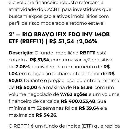
e o volume financeiro robusto reforçam a
atratividade do CACR11 para investidores que
buscam exposição a ativos imobiliários com
perfil de risco moderado e retorno estável.
2º – RIO BRAVO IFIX FDO INV IMOB
ETF (RBFF11) | R$ 51,54 ↑2,06%
Descrição:
O fundo imobiliário
RBFF11
está
cotado a
R$ 51,54
, com uma variação positiva
de
2,06%
, equivalente a um aumento de
R$
1,04
em relação ao fechamento anterior de
R$
50,50
. Durante o pregão, oscilou entre a mínima
de
R$ 50,00
e a máxima de
R$ 51,99
, com um
volume negociado de
7.762 ações
e um volume
financeiro de cerca de
R$ 400.053,48
. Sua
mínima em 52 semanas foi de
R$ 39,64
e a
máxima de
R$ 54,26
.
O RBFF11 é um fundo de índice (ETF) que replica