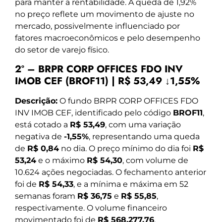
para manter a rentabilidade. A queda de 1,92%
no preço reflete um movimento de ajuste no
mercado, possivelmente influenciado por
fatores macroeconômicos e pelo desempenho
do setor de varejo físico.
2º – BRPR CORP OFFICES FDO INV
IMOB CEF (BROF11) | R$ 53,49 ↓1,55%
Descrição:
O fundo BRPR CORP OFFICES FDO
INV IMOB CEF, identificado pelo código
BROF11
,
está cotado a
R$ 53,49
, com uma variação
negativa de
-1,55%
, representando uma queda
de
R$ 0,84
no dia. O preço mínimo do dia foi
R$
53,24
e o máximo
R$ 54,30
, com volume de
10.624 ações negociadas. O fechamento anterior
foi de
R$ 54,33
, e a mínima e máxima em 52
semanas foram
R$ 36,75
e
R$ 55,85
,
respectivamente. O volume financeiro
movimentado foi de
R$ 568.277,76
,