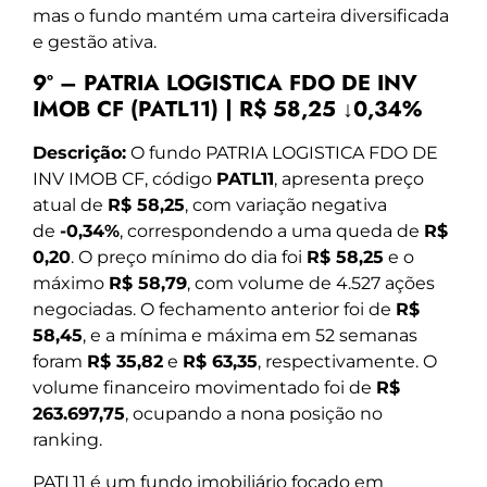
mas o fundo mantém uma carteira diversificada
e gestão ativa.
9º – PATRIA LOGISTICA FDO DE INV
IMOB CF (PATL11) | R$ 58,25 ↓0,34%
Descrição:
O fundo PATRIA LOGISTICA FDO DE
INV IMOB CF, código
PATL11
, apresenta preço
atual de
R$ 58,25
, com variação negativa
de
-0,34%
, correspondendo a uma queda de
R$
0,20
. O preço mínimo do dia foi
R$ 58,25
e o
máximo
R$ 58,79
, com volume de 4.527 ações
negociadas. O fechamento anterior foi de
R$
58,45
, e a mínima e máxima em 52 semanas
foram
R$ 35,82
e
R$ 63,35
, respectivamente. O
volume financeiro movimentado foi de
R$
263.697,75
, ocupando a nona posição no
ranking.
PATL11 é um fundo imobiliário focado em