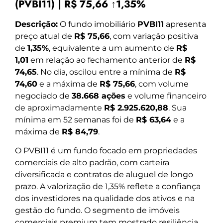
(PVBI11) | R$ 75,66 ↑1,35%
Descrição:
O fundo imobiliário
PVBI11
apresenta
preço atual de
R$ 75,66
, com variação positiva
de
1,35%
, equivalente a um aumento de
R$
1,01
em relação ao fechamento anterior de
R$
74,65
. No dia, oscilou entre a mínima de
R$
74,60
e a máxima de
R$ 75,66
, com volume
negociado de
38.668 ações
e volume financeiro
de aproximadamente
R$ 2.925.620,88
. Sua
mínima em 52 semanas foi de
R$ 63,64
e a
máxima de
R$ 84,79
.
O PVBI11 é um fundo focado em propriedades
comerciais de alto padrão, com carteira
diversificada e contratos de aluguel de longo
prazo. A valorização de 1,35% reflete a confiança
dos investidores na qualidade dos ativos e na
gestão do fundo. O segmento de imóveis
comerciais premium tem mostrado resiliência,