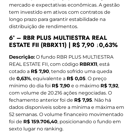
mercado e expectativas econômicas. A gestão
tem investido em ativos com contratos de
longo prazo para garantir estabilidade na
distribuição de rendimentos.
6º – RBR PLUS MULTIESTRA REAL
ESTATE FII (RBRX11) | R$ 7,90 ↓0,63%
Descrição:
O fundo RBR PLUS MULTIESTRA
REAL ESTATE FII, com código
RBRX11
, está
cotado a
R$ 7,90
, tendo sofrido uma queda
de
0,63%
, equivalente a
R$ 0,05
. O preço
mínimo do dia foi
R$ 7,90
e o máximo
R$ 7,92
,
com volume de 20.216 ações negociadas. O
fechamento anterior foi de
R$ 7,95
. Não há
dados disponíveis sobre a mínima e máxima em
52 semanas. O volume financeiro movimentado
foi de
R$ 159.706,40
, posicionando o fundo em
sexto lugar no ranking.