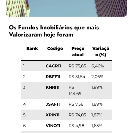
Os Fundos Imobiliários que mais
Valorizaram hoje foram
Rank
Código
Preço
Variaçã
atual
o (%)
1
CACR11
R$ 75,85
6,46%
2
RBFF11
R$ 51,54
2,06%
3
KNRI11
R$
1,89%
144,69
4
JSAF11
R$ 7,56
1,89%
5
XPIN11
R$ 74,05
1,87%
6
VINO11
R$ 4,98
1,63%