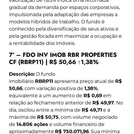
valorização de 1,63% indica uma retomada
gradual da demanda por espaços corporativos,
impulsionada pela adaptação das empresas a
modelos híbridos de trabalho. O fundo é
conhecido pela diversificação de seus ativos e
pela gestão focada em maximizar a ocupação e
a rentabilidade dos imóveis.
7º – FDO INV IMOB RBR PROPERTIES
CF (RBRP11) | R$ 50,66 ↑1,38%
Descrição:
O fundo
imobiliário
RBRP11
apresenta preço atual de
R$
50,66
, com variação positiva de
1,38%
,
equivalente a um aumento de
R$ 0,69
em
relação ao fechamento anterior de
R$ 49,97
. No
dia, oscilou entre a mínima de
R$ 49,71
e a
máxima de
R$ 50,75
, com volume negociado
de
14.806 ações
e volume financeiro de
aproximadamente
R$ 750.071,96
. Sua mínima