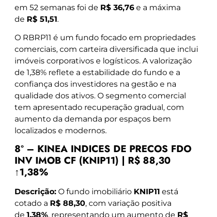
em 52 semanas foi de
R$ 36,76
e a máxima
de
R$ 51,51
.
O RBRP11 é um fundo focado em propriedades
comerciais, com carteira diversificada que inclui
imóveis corporativos e logísticos. A valorização
de 1,38% reflete a estabilidade do fundo e a
confiança dos investidores na gestão e na
qualidade dos ativos. O segmento comercial
tem apresentado recuperação gradual, com
aumento da demanda por espaços bem
localizados e modernos.
8º – KINEA INDICES DE PRECOS FDO
INV IMOB CF (KNIP11) | R$ 88,30
↑1,38%
Descrição:
O fundo imobiliário
KNIP11
está
cotado a
R$ 88,30
, com variação positiva
de
1,38%
, representando um aumento de
R$