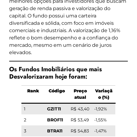
melhores opções para investidores que buscam
geração de renda passiva e valorização do
capital. O fundo possui uma carteira
diversificada e sólida, com foco em imóveis
comerciais e industriais. A valorização de 1,16%
reflete o bom desempenho e a confiança do
mercado, mesmo em um cenário de juros
elevados.
Os Fundos Imobiliários que mais
Desvalorizaram hoje foram:
Rank
Código
Preço
Variaçã
atual
o (%)
1
GZIT11
R$ 43,40
-1,92%
2
BROF11
R$ 53,49
-1,55%
3
BTRA11
R$ 54,83
-1,47%