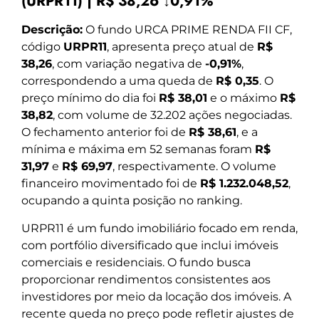
(URPR11) | R$ 38,26 ↓0,91%
Descrição:
O fundo URCA PRIME RENDA FII CF,
código
URPR11
, apresenta preço atual de
R$
38,26
, com variação negativa de
-0,91%
,
correspondendo a uma queda de
R$ 0,35
. O
preço mínimo do dia foi
R$ 38,01
e o máximo
R$
38,82
, com volume de 32.202 ações negociadas.
O fechamento anterior foi de
R$ 38,61
, e a
mínima e máxima em 52 semanas foram
R$
31,97
e
R$ 69,97
, respectivamente. O volume
financeiro movimentado foi de
R$ 1.232.048,52
,
ocupando a quinta posição no ranking.
URPR11 é um fundo imobiliário focado em renda,
com portfólio diversificado que inclui imóveis
comerciais e residenciais. O fundo busca
proporcionar rendimentos consistentes aos
investidores por meio da locação dos imóveis. A
recente queda no preço pode refletir ajustes de