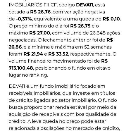
IMOBILIARIOS FII CF, código
DEVA11
, está
cotado a
R$ 26,76
, com variação negativa
de
-0,37%
, equivalente a uma queda de
R$ 0,10
.
O preço mínimo do dia foi
R$ 26,75
e o
máximo
R$ 27,00
, com volume de 26.648 ações
negociadas. O fechamento anterior foi de
R$
26,86
, e a mínima e máxima em 52 semanas
foram
R$ 21,94
e
R$ 33,52
, respectivamente. O
volume financeiro movimentado foi de
R$
713.100,48
, posicionando o fundo em oitavo
lugar no ranking.
DEVA11 é um fundo imobiliário focado em
recebíveis imobiliários, que investe em títulos
de crédito ligados ao setor imobiliário. O fundo
busca proporcionar renda estável por meio da
aquisição de recebíveis com boa qualidade de
crédito. A leve queda no preço pode estar
relacionada a oscilações no mercado de crédito,