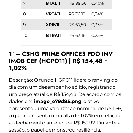
7
BTAL11
R$ 89,36
0,40%
8
VRTA11
R$ 76,19
0,34%
9
XPIN11
R$ 67,50
0,33%
10
BTRA11
R$ 63,16
0,25%
1º – CSHG PRIME OFFICES FDO INV
IMOB CEF (HGPO11) | R$ 154,48 ↑
1,02%
Descrição: O fundo HGPO11 lidera o ranking do
dia com um desempenho sólido, registrando
um preço atual de R$ 154,48. De acordo com os
dados em
image_e79d85.png
, o ativo
apresentou uma valorização nominal de R$ 1,56,
o que representa uma alta de 1,02% em relação
ao fechamento anterior de R$ 152,92. Durante a
sessão, o papel demonstrou resiliência,