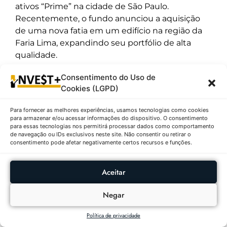
ativos “Prime” na cidade de São Paulo.
Recentemente, o fundo anunciou a aquisição
de uma nova fatia em um edifício na região da
Faria Lima, expandindo seu portfólio de alta
qualidade.
8º – URCA PRIME RENDA FII CF
Consentimento do Uso de
(URPR11) | R$ 26,66 ↓2,52%
Cookies (LGPD)
Descrição: O ativo URPR11 registrou uma queda
Para fornecer as melhores experiências, usamos tecnologias como cookies
de 2,52%, encerrando a R$ 26,66. A variação
para armazenar e/ou acessar informações do dispositivo. O consentimento
para essas tecnologias nos permitirá processar dados como comportamento
nominal negativa foi de R$ 0,69 comparado ao
de navegação ou IDs exclusivos neste site. Não consentir ou retirar o
fechamento anterior de R$ 27,35, segundo a
consentimento pode afetar negativamente certos recursos e funções.
imagem_e79a42.png. A movimentação diária
variou entre a mínima de R$ 26,25 e a máxima
Aceitar
de R$ 27,42. Com 60.486 cotas negociadas, o
volume financeiro atingiu R$ 1.612.556,76. A
Negar
análise das últimas 52 semanas revela que o
Política de privacidade
fundo atingiu sua mínima anual justamente no