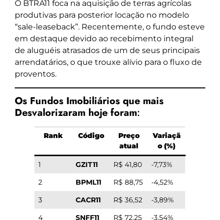
O BTRA11 foca na aquisição de terras agrícolas
produtivas para posterior locação no modelo
“sale-leaseback”. Recentemente, o fundo esteve
em destaque devido ao recebimento integral
de aluguéis atrasados de um de seus principais
arrendatários, o que trouxe alívio para o fluxo de
proventos.
Os Fundos Imobiliários que mais
Desvalorizaram hoje foram
:
Rank
Código
Preço
Variaçã
atual
o (%)
1
GZIT11
R$ 41,80
-7,73%
2
BPML11
R$ 88,75
-4,52%
3
CACR11
R$ 36,52
-3,89%
4
SNFF11
R$ 72,25
-3,54%