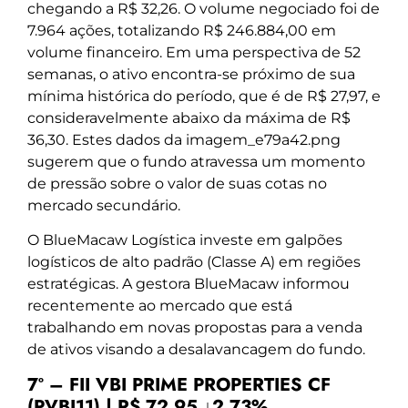
chegando a R$ 32,26. O volume negociado foi de
7.964 ações, totalizando R$ 246.884,00 em
volume financeiro. Em uma perspectiva de 52
semanas, o ativo encontra-se próximo de sua
mínima histórica do período, que é de R$ 27,97, e
consideravelmente abaixo da máxima de R$
36,30. Estes dados da imagem_e79a42.png
sugerem que o fundo atravessa um momento
de pressão sobre o valor de suas cotas no
mercado secundário.
O BlueMacaw Logística investe em galpões
logísticos de alto padrão (Classe A) em regiões
estratégicas. A gestora BlueMacaw informou
recentemente ao mercado que está
trabalhando em novas propostas para a venda
de ativos visando a desalavancagem do fundo.
7º – FII VBI PRIME PROPERTIES CF
(PVBI11) | R$ 72,95 ↓2,73%