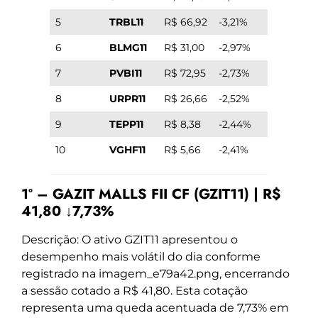
5
TRBL11
R$ 66,92
-3,21%
6
BLMG11
R$ 31,00
-2,97%
7
PVBI11
R$ 72,95
-2,73%
8
URPR11
R$ 26,66
-2,52%
9
TEPP11
R$ 8,38
-2,44%
10
VGHF11
R$ 5,66
-2,41%
1º – GAZIT MALLS FII CF (GZIT11) | R$
41,80 ↓7,73%
Descrição: O ativo GZIT11 apresentou o
desempenho mais volátil do dia conforme
registrado na imagem_e79a42.png, encerrando
a sessão cotado a R$ 41,80. Esta cotação
representa uma queda acentuada de 7,73% em