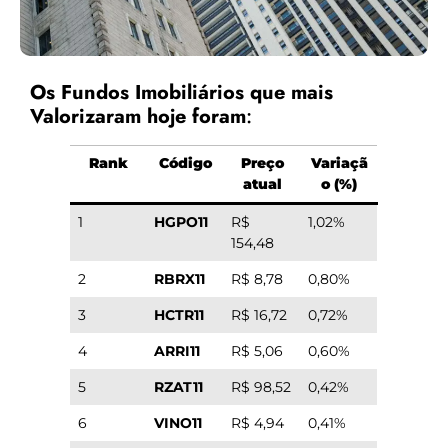
Os Fundos Imobiliários que mais
Valorizaram hoje foram
:
Rank
Código
Preço
Variaçã
atual
o (%)
1
HGPO11
R$
1,02%
154,48
2
RBRX11
R$ 8,78
0,80%
3
HCTR11
R$ 16,72
0,72%
4
ARRI11
R$ 5,06
0,60%
5
RZAT11
R$ 98,52
0,42%
6
VINO11
R$ 4,94
0,41%