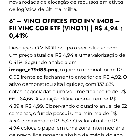
nova rodada de alocação de recursos em ativos
de logística de última milha.
6º – VINCI OFFICES FDO INV IMOB –
FII VINC COR ETF (VINO11) | R$ 4,94 ↑
0,41%
Descrição: O VINO11 ocupa o sexto lugar com
um preço atual de R$ 4,94 e uma valorização de
0,41%. Segundo a tabela em
image_e79d85.png
, o ganho nominal foi de R$
0,02 frente ao fechamento anterior de R$ 4,92. O
ativo demonstrou alta liquidez, com 133.839
cotas negociadas e um volume financeiro de R$
661.164,66. A variação diária ocorreu entre R$
4,89 e R$ 4,99. Observando o quadro anual de 52
semanas, o fundo possui uma mínima de R$
4,44 e máxima de R$ 5,47. O valor atual de R$
4,94 coloca o papel em uma zona intermediária
de preço, ligeiramente abaixo da média do ano.