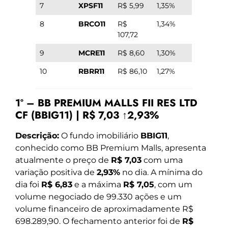
7
XPSF11
R$ 5,99
1,35%
8
BRCO11
R$
1,34%
107,72
9
MCRE11
R$ 8,60
1,30%
10
RBRR11
R$ 86,10
1,27%
1º – BB PREMIUM MALLS FII RES LTD
CF (BBIG11) | R$ 7,03 ↑2,93%
Descrição:
O fundo imobiliário
BBIG11
,
conhecido como BB Premium Malls, apresenta
atualmente o preço de
R$ 7,03
com uma
variação positiva de
2,93%
no dia. A mínima do
dia foi
R$ 6,83
e a máxima
R$ 7,05
, com um
volume negociado de 99.330 ações e um
volume financeiro de aproximadamente R$
698.289,90. O fechamento anterior foi de
R$