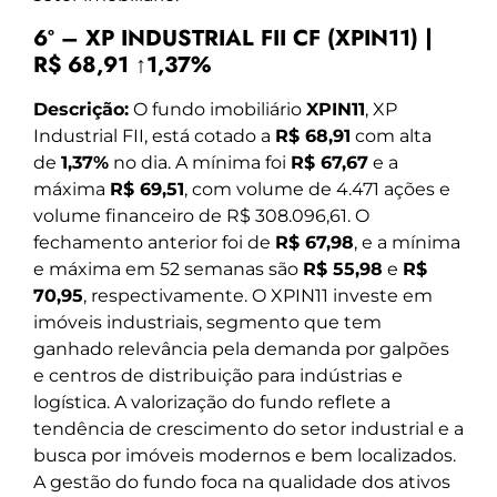
6º – XP INDUSTRIAL FII CF (XPIN11) |
R$ 68,91 ↑1,37%
Descrição:
O fundo imobiliário
XPIN11
, XP
Industrial FII, está cotado a
R$ 68,91
com alta
de
1,37%
no dia. A mínima foi
R$ 67,67
e a
máxima
R$ 69,51
, com volume de 4.471 ações e
volume financeiro de R$ 308.096,61. O
fechamento anterior foi de
R$ 67,98
, e a mínima
e máxima em 52 semanas são
R$ 55,98
e
R$
70,95
, respectivamente. O XPIN11 investe em
imóveis industriais, segmento que tem
ganhado relevância pela demanda por galpões
e centros de distribuição para indústrias e
logística. A valorização do fundo reflete a
tendência de crescimento do setor industrial e a
busca por imóveis modernos e bem localizados.
A gestão do fundo foca na qualidade dos ativos