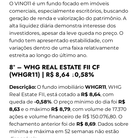
O VINO11 é um fundo focado em imóveis
comerciais, especialmente escritórios, buscando
geração de renda e valorização do patrimônio. A
alta liquidez diária demonstra interesse dos
investidores, apesar da leve queda no preço. O
fundo tem apresentado estabilidade, com
variações dentro de uma faixa relativamente
estreita ao longo do último ano.
8º – WHG REAL ESTATE FII CF
(WHGR11) | R$ 8,64 ↓0,58%
Descrição:
O fundo imobiliário
WHGR11
, WHG
Real Estate FII, está cotado a
R$ 8,64
, com
queda de
-0,58%
. O preço mínimo do dia foi
R$
8,63
e o máximo
R$ 8,79
, com volume de 17.370
ações e volume financeiro de R$ 150.076,80. O
fechamento anterior foi de
R$ 8,69
. Dados sobre
mínima e máxima em 52 semanas não estão