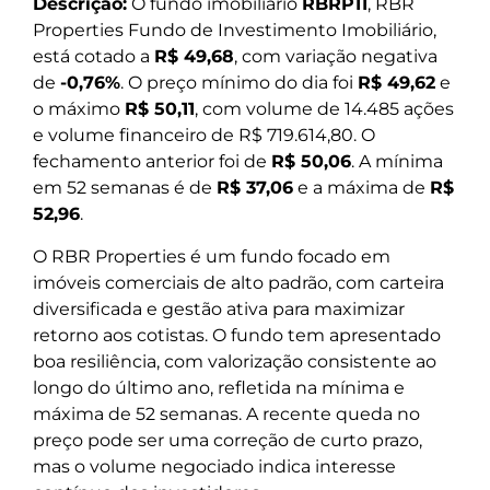
Descrição:
O fundo imobiliário
RBRP11
, RBR
Properties Fundo de Investimento Imobiliário,
está cotado a
R$ 49,68
, com variação negativa
de
-0,76%
. O preço mínimo do dia foi
R$ 49,62
e
o máximo
R$ 50,11
, com volume de 14.485 ações
e volume financeiro de R$ 719.614,80. O
fechamento anterior foi de
R$ 50,06
. A mínima
em 52 semanas é de
R$ 37,06
e a máxima de
R$
52,96
.
O RBR Properties é um fundo focado em
imóveis comerciais de alto padrão, com carteira
diversificada e gestão ativa para maximizar
retorno aos cotistas. O fundo tem apresentado
boa resiliência, com valorização consistente ao
longo do último ano, refletida na mínima e
máxima de 52 semanas. A recente queda no
preço pode ser uma correção de curto prazo,
mas o volume negociado indica interesse