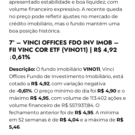
apresentado estabilidade e boa liquidez, com
volume financeiro expressivo. A recente queda
no preço pode refletir ajustes no mercado de
crédito imobiliário, mas o fundo mantém uma
boa posição histórica.
7º – VINCI OFFICES FDO INV IMOB –
FII VINC COR ETF (VINO11) | R$ 4,92
↓0,61%
Descrição:
O fundo imobiliário
VINO11
, Vinci
Offices Fundo de Investimento Imobiliário, está
cotado a
R$ 4,92
, com variação negativa
de
-0,61%
. O preço mínimo do dia foi
R$ 4,90
e o
máximo
R$ 4,95
, com volume de 113.402 ações e
volume financeiro de R$ 557.937,84. O
fechamento anterior foi de
R$ 4,95
. A mínima
em 52 semanas é de
R$ 4,04
e a máxima de
R$
5,46
.