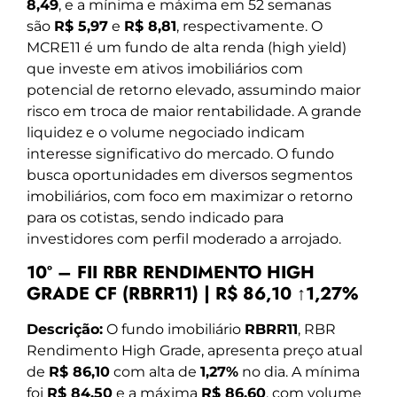
8,49
, e a mínima e máxima em 52 semanas
são
R$ 5,97
e
R$ 8,81
, respectivamente. O
MCRE11 é um fundo de alta renda (high yield)
que investe em ativos imobiliários com
potencial de retorno elevado, assumindo maior
risco em troca de maior rentabilidade. A grande
liquidez e o volume negociado indicam
interesse significativo do mercado. O fundo
busca oportunidades em diversos segmentos
imobiliários, com foco em maximizar o retorno
para os cotistas, sendo indicado para
investidores com perfil moderado a arrojado.
10º – FII RBR RENDIMENTO HIGH
GRADE CF (RBRR11) | R$ 86,10 ↑1,27%
Descrição:
O fundo imobiliário
RBRR11
, RBR
Rendimento High Grade, apresenta preço atual
de
R$ 86,10
com alta de
1,27%
no dia. A mínima
foi
R$ 84,50
e a máxima
R$ 86,60
, com volume