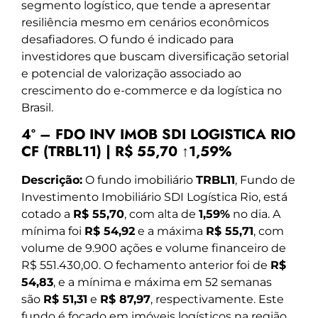
segmento logístico, que tende a apresentar
resiliência mesmo em cenários econômicos
desafiadores. O fundo é indicado para
investidores que buscam diversificação setorial
e potencial de valorização associado ao
crescimento do e-commerce e da logística no
Brasil.
4º – FDO INV IMOB SDI LOGISTICA RIO
CF (TRBL11) | R$ 55,70 ↑1,59%
Descrição:
O fundo imobiliário
TRBL11
, Fundo de
Investimento Imobiliário SDI Logística Rio, está
cotado a
R$ 55,70
, com alta de
1,59%
no dia. A
mínima foi
R$ 54,92
e a máxima
R$ 55,71
, com
volume de 9.900 ações e volume financeiro de
R$ 551.430,00. O fechamento anterior foi de
R$
54,83
, e a mínima e máxima em 52 semanas
são
R$ 51,31
e
R$ 87,97
, respectivamente. Este
fundo é focado em imóveis logísticos na região