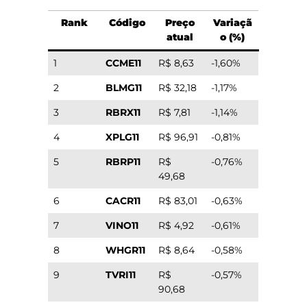
Rank
Código
Preço
Variaçã
atual
o (%)
1
CCME11
R$ 8,63
-1,60%
2
BLMG11
R$ 32,18
-1,17%
3
RBRX11
R$ 7,81
-1,14%
4
XPLG11
R$ 96,91
-0,81%
5
RBRP11
R$
-0,76%
49,68
6
CACR11
R$ 83,01
-0,63%
7
VINO11
R$ 4,92
-0,61%
8
WHGR11
R$ 8,64
-0,58%
9
TVRI11
R$
-0,57%
90,68