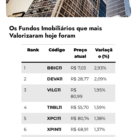
Os Fundos Imobiliários que mais
Valorizaram hoje foram
Rank
Código
Preço
Variaçã
atual
o (%)
1
BBIG11
R$ 7,03
2,93%
2
DEVA11
R$ 28,77
2,09%
3
VILG11
R$
1,95%
80,99
4
TRBL11
R$ 55,70
1,59%
5
XPCI11
R$ 80,74
1,38%
6
XPIN11
R$ 68,91
1,37%