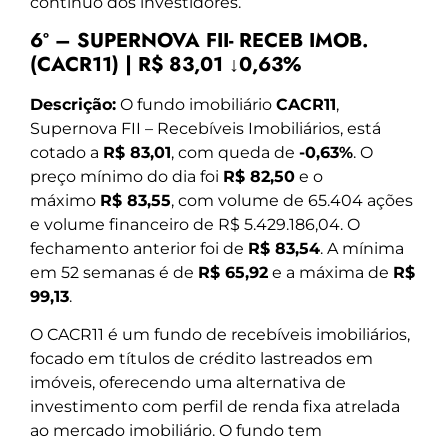
contínuo dos investidores.
6º – SUPERNOVA FII- RECEB IMOB.
(CACR11) | R$ 83,01 ↓0,63%
Descrição:
O fundo imobiliário
CACR11
,
Supernova FII – Recebíveis Imobiliários, está
cotado a
R$ 83,01
, com queda de
-0,63%
. O
preço mínimo do dia foi
R$ 82,50
e o
máximo
R$ 83,55
, com volume de 65.404 ações
e volume financeiro de R$ 5.429.186,04. O
fechamento anterior foi de
R$ 83,54
. A mínima
em 52 semanas é de
R$ 65,92
e a máxima de
R$
99,13
.
O CACR11 é um fundo de recebíveis imobiliários,
focado em títulos de crédito lastreados em
imóveis, oferecendo uma alternativa de
investimento com perfil de renda fixa atrelada
ao mercado imobiliário. O fundo tem