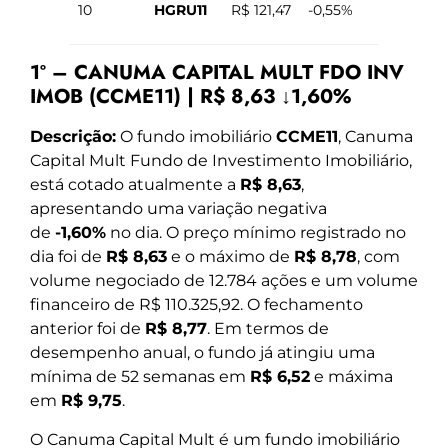
10
HGRU11
R$ 121,47
-0,55%
1º – CANUMA CAPITAL MULT FDO INV
IMOB (CCME11) | R$ 8,63 ↓1,60%
Descrição:
O fundo imobiliário
CCME11
, Canuma
Capital Mult Fundo de Investimento Imobiliário,
está cotado atualmente a
R$ 8,63
,
apresentando uma variação negativa
de
-1,60%
no dia. O preço mínimo registrado no
dia foi de
R$ 8,63
e o máximo de
R$ 8,78
, com
volume negociado de 12.784 ações e um volume
financeiro de R$ 110.325,92. O fechamento
anterior foi de
R$ 8,77
. Em termos de
desempenho anual, o fundo já atingiu uma
mínima de 52 semanas em
R$ 6,52
e máxima
em
R$ 9,75
.
O Canuma Capital Mult é um fundo imobiliário