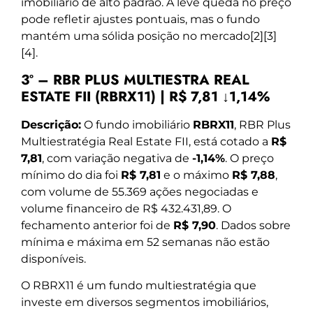
imobiliário de alto padrão. A leve queda no preço
pode refletir ajustes pontuais, mas o fundo
mantém uma sólida posição no mercado[2][3]
[4].
3º – RBR PLUS MULTIESTRA REAL
ESTATE FII (RBRX11) | R$ 7,81 ↓1,14%
Descrição:
O fundo imobiliário
RBRX11
, RBR Plus
Multiestratégia Real Estate FII, está cotado a
R$
7,81
, com variação negativa de
-1,14%
. O preço
mínimo do dia foi
R$ 7,81
e o máximo
R$ 7,88
,
com volume de 55.369 ações negociadas e
volume financeiro de R$ 432.431,89. O
fechamento anterior foi de
R$ 7,90
. Dados sobre
mínima e máxima em 52 semanas não estão
disponíveis.
O RBRX11 é um fundo multiestratégia que
investe em diversos segmentos imobiliários,