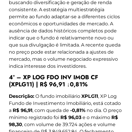
buscando diversificação e geração de renda
consistente. A estratégia multiestratégia
permite ao fundo adaptar-se a diferentes ciclos
econômicos e oportunidades de mercado. A
ausência de dados históricos completos pode
indicar que o fundo é relativamente novo ou
que sua divulgação é limitada. A recente queda
no preço pode estar relacionada a ajustes de
mercado, mas o volume negociado expressivo
indica interesse dos investidores.
4º – XP LOG FDO INV IMOB CF
(XPLG11) | R$ 96,91 ↓0,81%
Descrição:
O fundo imobiliário
XPLG11
, XP Log
Fundo de Investimento Imobiliário, está cotado
a
R$ 96,91
, com queda de
-0,81%
no dia. O preço
mínimo registrado foi
R$ 96,03
e o máximo
R$
98,30
, com volume de 39.724 ações e volume
financeiro de R$ 3.849.652,84. O fechamento