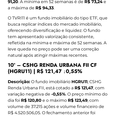
91,20
. A mínima em 52 semanas é de
R$ 73,24
e
a máxima de
R$ 94,33
.
O TVRI11 é um fundo imobiliário do tipo ETF, que
busca replicar índices do mercado imobiliário,
oferecendo diversificação e liquidez. O fundo
tem apresentado valorização consistente,
refletida na mínima e máxima de 52 semanas. A
leve queda no preço pode ser uma correção
natural após atingir máximas recentes.
10º – CSHG RENDA URBANA FII CF
(HGRU11) | R$ 121,47 ↓0,55%
Descrição:
O fundo imobiliário
HGRU11
, CSHG
Renda Urbana FII, está cotado a
R$ 121,47
, com
variação negativa de
-0,55%
. O preço mínimo do
dia foi
R$ 120,80
e o máximo
R$ 123,49
, com
volume de 37.215 ações e volume financeiro de
R$ 4.520.506,05. O fechamento anterior foi