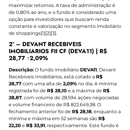
maximizar retornos. A taxa de administração é
de 0,80% ao ano, e o fundo é considerado uma
opção para investidores que buscam renda
constante e valorização no segmento imobiliário
de shoppings[1][2][3].
2º – DEVANT RECEBIVEIS
IMOBILIARIOS FII CF (DEVA11) | R$
28,77 ↑2,09%
Descrição:
O fundo imobiliário
DEVA11
, Devant
Recebíveis Imobiliários, está cotado a
R$
28,77
com uma alta de
2,09%
no dia. A mínima
registrada foi de
R$ 28,10
e a máxima de
R$
28,87
, com volume de 28.594 ações negociadas
e volume financeiro de R$ 822.649,38. O
fechamento anterior foi de
R$ 28,18
, enquanto a
mínima e máxima em 52 semanas são
R$
22,20
e
R$ 33,91
, respectivamente. Este fundo é