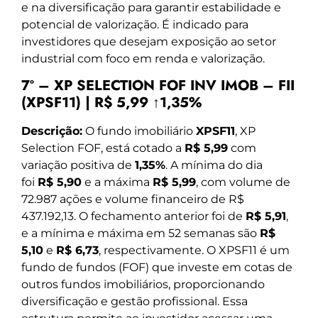
e na diversificação para garantir estabilidade e
potencial de valorização. É indicado para
investidores que desejam exposição ao setor
industrial com foco em renda e valorização.
7º – XP SELECTION FOF INV IMOB – FII
(XPSF11) | R$ 5,99 ↑1,35%
Descrição:
O fundo imobiliário
XPSF11
, XP
Selection FOF, está cotado a
R$ 5,99
com
variação positiva de
1,35%
. A mínima do dia
foi
R$ 5,90
e a máxima
R$ 5,99
, com volume de
72.987 ações e volume financeiro de R$
437.192,13. O fechamento anterior foi de
R$ 5,91
,
e a mínima e máxima em 52 semanas são
R$
5,10
e
R$ 6,73
, respectivamente. O XPSF11 é um
fundo de fundos (FOF) que investe em cotas de
outros fundos imobiliários, proporcionando
diversificação e gestão profissional. Essa