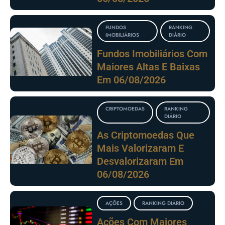
FUNDOS
RANKING
IMOBILIÁRIOS
DIÁRIO
Fundos Imobiliários Com
Maiores Altas E Baixas
Em 06/08/2026
CRIPTOMOEDAS
RANKING
DIÁRIO
As Criptomoedas Que
Mais Valorizaram E
Desvalorizaram Em
06/08/2026
AÇÕES
RANKING DIÁRIO
Ações Com Maiores