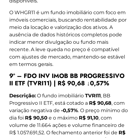
disponíveis.
O WHGR11 é um fundo imobiliário com foco em
imóveis comerciais, buscando rentabilidade por
meio da locação e valorização dos ativos. A
ausência de dados históricos completos pode
indicar menor divulgação ou fundo mais
recente. A leve queda no preço é compatível
com ajustes de mercado, mantendo-se estável
em termos gerais.
9º – FDO INV IMOB BB PROGRESSIVO
II ETF (TVRI11) | R$ 90,68 ↓0,57%
Descrição:
O fundo imobiliário
TVRI11
, BB
Progressivo II ETF, está cotado a
R$ 90,68
, com
variação negativa de
-0,57%
. O preço mínimo do
dia foi
R$ 90,50
e o máximo
R$ 91,10
, com
volume de 11.664 ações e volume financeiro de
R$ 1.057.691,52. O fechamento anterior foi de
R$