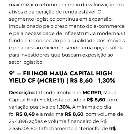
maximizar o retorno por meio da valorização dos
ativos e da geração de renda estável. O
segmento logístico continua em expansão,
impulsionado pelo crescimento do e-commerce
e pela necessidade de infraestrutura moderna. O
fundo é reconhecido pela qualidade dos imóveis
e pela gestão eficiente, sendo uma opção sólida
para investidores que buscam exposição ao
setor logístico.
9º – FII IMOB MAUA CAPITAL HIGH
YIELD CF (MCRE11) | R$ 8,60 ↑1,30%
Descrição:
O fundo imobiliário
MCRE11
, Mauá
Capital High Yield, está cotado a
R$ 8,60
com
variação positiva de
1,30%
. A mínima do dia
foi
R$ 8,49
e a máxima
R$ 8,60
, com volume de
294.896 ações e volume financeiro de R$
2.536.105,60. O fechamento anterior foi de
R$