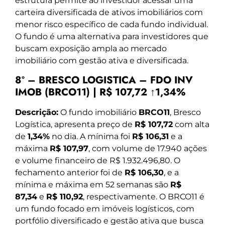
estrutura permite ao investidor acessar uma
carteira diversificada de ativos imobiliários com
menor risco específico de cada fundo individual.
O fundo é uma alternativa para investidores que
buscam exposição ampla ao mercado
imobiliário com gestão ativa e diversificada.
8º – BRESCO LOGISTICA – FDO INV
IMOB (BRCO11) | R$ 107,72 ↑1,34%
Descrição:
O fundo imobiliário
BRCO11
, Bresco
Logística, apresenta preço de
R$ 107,72
com alta
de
1,34%
no dia. A mínima foi
R$ 106,31
e a
máxima
R$ 107,97
, com volume de 17.940 ações
e volume financeiro de R$ 1.932.496,80. O
fechamento anterior foi de
R$ 106,30
, e a
mínima e máxima em 52 semanas são
R$
87,34
e
R$ 110,92
, respectivamente. O BRCO11 é
um fundo focado em imóveis logísticos, com
portfólio diversificado e gestão ativa que busca