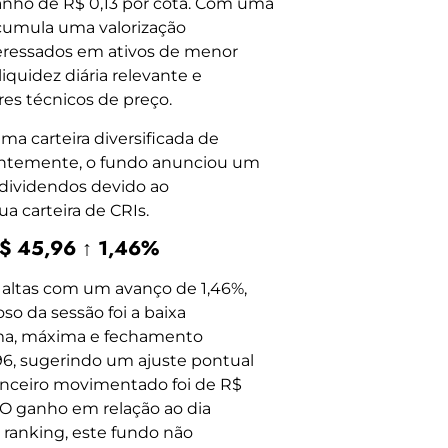
anho de R$ 0,13 por cota. Com uma
acumula uma valorização
nteressados em ativos de menor
iquidez diária relevante e
res técnicos de preço.
a carteira diversificada de
ecentemente, o fundo anunciou um
 dividendos devido ao
a carteira de CRIs.
R$ 45,96 ↑ 1,46%
 altas com um avanço de 1,46%,
o da sessão foi a baixa
nima, máxima e fechamento
6, sugerindo um ajuste pontual
anceiro movimentado foi de R$
. O ganho em relação ao dia
o ranking, este fundo não