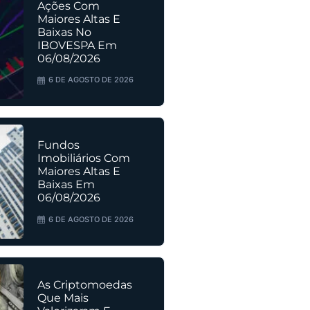
Ações Com
Maiores Altas E
Baixas No
IBOVESPA Em
06/08/2026
6 DE AGOSTO DE 2026
Fundos
Imobiliários Com
Maiores Altas E
Baixas Em
06/08/2026
6 DE AGOSTO DE 2026
As Criptomoedas
Que Mais