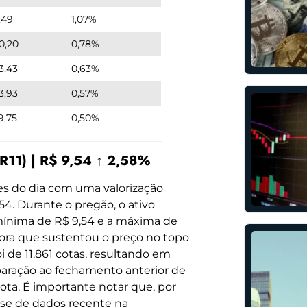
,49
1,07%
0,20
0,78%
3,43
0,63%
3,93
0,57%
9,75
0,50%
11) | R$ 9,54 ↑ 2,58%
s do dia com uma valorização
54. Durante o pregão, o ativo
mínima de R$ 9,54 e a máxima de
ora que sustentou o preço no topo
i de 11.861 cotas, resultando em
paração ao fechamento anterior de
cota. É importante notar que, por
se de dados recente na