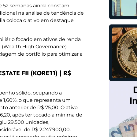
e 52 semanas ainda constam
icional na análise de tendência de
ia coloca o ativo em destaque
iário focado em ativos de renda
 (Wealth High Governance).
agem de portfólio para otimizar a
TATE FII (KORE11) | R$
enho sólido, ocupando a
e 1,60%, o que representa um
to anterior de R$ 75,00. O ativo
6,20, após ter tocado a mínima de
giu 29.500 unidades,
derável de R$ 2.247.900,00.
ndo está operando muito próximo