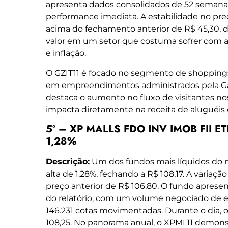
apresenta dados consolidados de 52 semanas 
performance imediata. A estabilidade no pr
acima do fechamento anterior de R$ 45,30
valor em um setor que costuma sofrer com a
e inflação.
O GZIT11 é focado no segmento de shoppings
em empreendimentos administrados pela Gazit
destaca o aumento no fluxo de visitantes no
impacta diretamente na receita de aluguéis e
5º – XP MALLS FDO INV IMOB FII ETF
1,28%
Descrição:
Um dos fundos mais líquidos do 
alta de 1,28%, fechando a R$ 108,17. A variação
preço anterior de R$ 106,80. O fundo aprese
do relatório, com um volume negociado de ex
146.231 cotas movimentadas. Durante o dia, o
108,25. No panorama anual, o XPML11 demonst