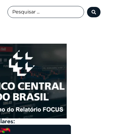
lares: