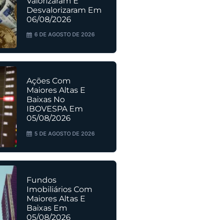
Valorizaram E
Desvalorizaram Em
06/08/2026
6 DE AGOSTO DE 2026
Ações Com
Maiores Altas E
Baixas No
IBOVESPA Em
05/08/2026
5 DE AGOSTO DE 2026
Fundos
Imobiliários Com
Maiores Altas E
Baixas Em
05/08/2026