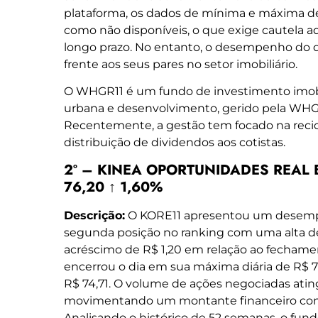
plataforma, os dados de mínima e máxima d
como não disponíveis, o que exige cautela ad
longo prazo. No entanto, o desempenho do d
frente aos seus pares no setor imobiliário.
O WHGR11 é um fundo de investimento imobil
urbana e desenvolvimento, gerido pela WHG
Recentemente, a gestão tem focado na recicl
distribuição de dividendos aos cotistas.
2º – KINEA OPORTUNIDADES REAL ES
76,20 ↑ 1,60%
Descrição:
O KORE11 apresentou um desemp
segunda posição no ranking com uma alta d
acréscimo de R$ 1,20 em relação ao fechamen
encerrou o dia em sua máxima diária de R$ 7
R$ 74,71. O volume de ações negociadas atin
movimentando um montante financeiro consi
Analisando o histórico de 52 semanas, o fu