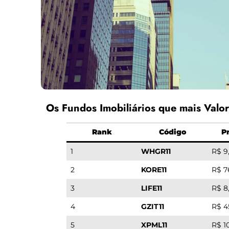
Os Fundos Imobiliários que mais Valor
Rank
Código
P
1
WHGR11
R$ 9
2
KORE11
R$ 7
3
LIFE11
R$ 8
4
GZIT11
R$ 4
5
XPML11
R$ 1