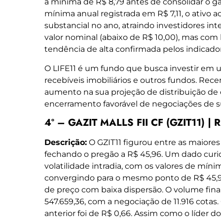
a mínima de R$ 8,79 antes de consolidar o g
mínima anual registrada em R$ 7,11, o ativo 
substancial no ano, atraindo investidores i
valor nominal (abaixo de R$ 10,00), mas com l
tendência de alta confirmada pelos indicado
O LIFE11 é um fundo que busca investir em um
recebíveis imobiliários e outros fundos. R
aumento na sua projeção de distribuição de
encerramento favorável de negociações de su
4º – GAZIT MALLS FII CF (GZIT11) | 
Descrição:
O GZIT11 figurou entre as maiores
fechando o pregão a R$ 45,96. Um dado curios
volatilidade intradia, com os valores de mí
convergindo para o mesmo ponto de R$ 45,9
de preço com baixa dispersão. O volume fin
547.659,36, com a negociação de 11.916 cotas
anterior foi de R$ 0,66. Assim como o líder d