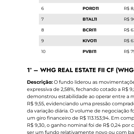
6
PORD11
R$ 8
7
BTAL11
R$ 9
8
BCRI11
R$ 6
9
KIVO11
R$ 6
10
PVBI11
R$ 7
1º – WHG REAL ESTATE FII CF (WHGR
Descrição:
O fundo liderou as movimentaçõe
expressiva de 2,58%, fechando cotado a R$ 9,
demonstrou estabilidade ao operar entre a 
R$ 9,55, evidenciando uma pressão comprad
da variação diária. O volume de negociação fo
um giro financeiro de R$ 113.153,94. Em com
R$ 9,30, o ganho nominal foi de R$ 0,24 por 
ser um fundo relativamente novo ou com ba