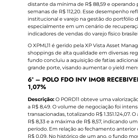
distante da mínima de R$ 88,59 e operando
semanas de R$ 112,20. Esse desempenho refle
institucional e varejo na gestão do portfólio
especialmente em um cenário de recuperaç
indicadores de vendas do varejo físico brasilei
O XPML11 é gerido pela XP Vista Asset Mana
shoppings de alta qualidade em diversas reg
fundo concluiu a aquisição de fatias adicio
grande porte, visando aumentar o yield mens
6º – POLO FDO INV IMOB RECEBIVEIS
1,07%
Descrição:
O PORD11 obteve uma valorização 
a R$ 8,49. O volume de negociação foi intens
transacionadas, totalizando R$ 1.351.124,07. 
R$ 8,33 e a máxima de R$ 8,57, indicando uma
período. Em relação ao fechamento anterior
R$ 0,09. No histórico de um ano, o fundo mo