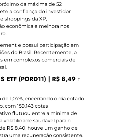
 próximo da máxima de 52
te a confiança do investidor
 de shoppings da XP,
ão econômica e melhora nos
ro.
gement e possui participação em
iões do Brasil. Recentemente, o
nais em complexos comerciais de
al.
 ETF (PORD11) | R$ 8,49 ↑
de 1,07%, encerrando o dia cotado
o, com 159.143 cotas
O ativo flutuou entre a mínima de
 volatilidade saudável para o
 de R$ 8,40, houve um ganho de
stra uma recuperação consistente,