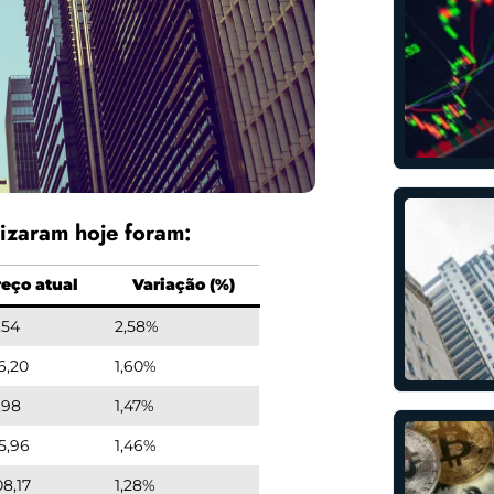
izaram hoje foram:
reço atual
Variação (%)
,54
2,58%
6,20
1,60%
,98
1,47%
5,96
1,46%
08,17
1,28%