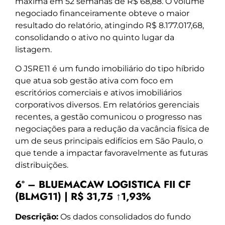
máxima em 52 semanas de R$ 68,88. O volume
negociado financeiramente obteve o maior
resultado do relatório, atingindo R$ 8.177.017,68,
consolidando o ativo no quinto lugar da
listagem.
O JSRE11 é um fundo imobiliário do tipo híbrido
que atua sob gestão ativa com foco em
escritórios comerciais e ativos imobiliários
corporativos diversos. Em relatórios gerenciais
recentes, a gestão comunicou o progresso nas
negociações para a redução da vacância física de
um de seus principais edifícios em São Paulo, o
que tende a impactar favoravelmente as futuras
distribuições.
6º – BLUEMACAW LOGISTICA FII CF
(BLMG11) | R$ 31,75 ↑1,93%
Descrição:
Os dados consolidados do fundo