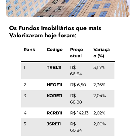
Os Fundos Imobiliários que mais
Valorizaram hoje foram
:
Rank
Código
Preço
Variaçã
atual
o (%)
1
TRBL11
R$
3,14%
66,64
2
HFOF11
R$ 6,50
2,36%
3
KORE11
R$
2,04%
68,88
4
RCRB11
R$ 142,13
2,02%
5
JSRE11
R$
2,00%
60,84