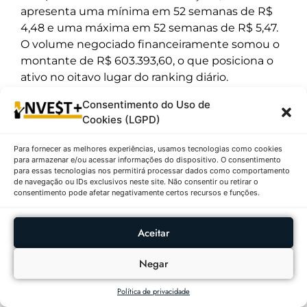
apresenta uma mínima em 52 semanas de R$
4,48 e uma máxima em 52 semanas de R$ 5,47.
O volume negociado financeiramente somou o
montante de R$ 603.393,60, o que posiciona o
ativo no oitavo lugar do ranking diário.
O VINO11 é um fundo imobiliário que atua no
Consentimento do Uso de
Cookies (LGPD)
segmento de lajes corporativas, investindo em
escritórios com o objetivo de gerar renda por
Para fornecer as melhores experiências, usamos tecnologias como cookies
meio de locações de longo prazo para inquilinos
para armazenar e/ou acessar informações do dispositivo. O consentimento
de grande porte. Em seu último relatório mensal
para essas tecnologias nos permitirá processar dados como comportamento
de navegação ou IDs exclusivos neste site. Não consentir ou retirar o
de prestação de contas, a gestão do fundo
consentimento pode afetar negativamente certos recursos e funções.
informou que mantém esforços focados na
otimização de custos operacionais e revisões
Aceitar
prediais para garantir a atratividade contínua de
seus edifícios em São Paulo e Rio de Janeiro.
Negar
8º – DEVANT RECEIVEIS IMOBILIARIOS
FII CF (DEVA11) | R$ 19,59 ↓1,56%
Política de privacidade