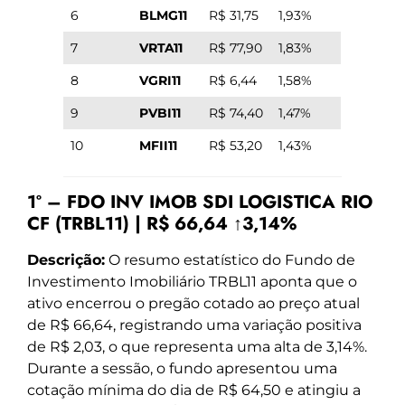
6
BLMG11
R$ 31,75
1,93%
7
VRTA11
R$ 77,90
1,83%
8
VGRI11
R$ 6,44
1,58%
9
PVBI11
R$ 74,40
1,47%
10
MFII11
R$ 53,20
1,43%
1º – FDO INV IMOB SDI LOGISTICA RIO
CF (TRBL11) | R$ 66,64 ↑3,14%
Descrição:
O resumo estatístico do Fundo de
Investimento Imobiliário TRBL11 aponta que o
ativo encerrou o pregão cotado ao preço atual
de R$ 66,64, registrando uma variação positiva
de R$ 2,03, o que representa uma alta de 3,14%.
Durante a sessão, o fundo apresentou uma
cotação mínima do dia de R$ 64,50 e atingiu a