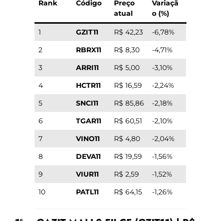
Rank
Código
Preço
Variaçã
atual
o (%)
1
GZIT11
R$ 42,23
-6,78%
2
RBRX11
R$ 8,30
-4,71%
3
ARRI11
R$ 5,00
-3,10%
4
HCTR11
R$ 16,59
-2,24%
5
SNCI11
R$ 85,86
-2,18%
6
TGAR11
R$ 60,51
-2,10%
7
VINO11
R$ 4,80
-2,04%
8
DEVA11
R$ 19,59
-1,56%
9
VIUR11
R$ 2,59
-1,52%
10
PATL11
R$ 64,15
-1,26%