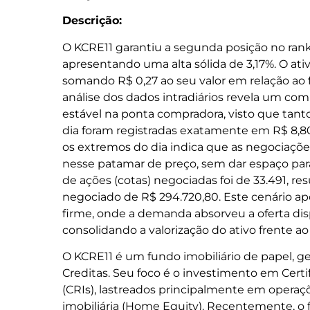
Descrição:
O KCRE11 garantiu a segunda posição no ranki
apresentando uma alta sólida de 3,17%. O ativ
somando R$ 0,27 ao seu valor em relação ao 
análise dos dados intradiários revela um 
estável na ponta compradora, visto que tan
dia foram registradas exatamente em R$ 8,80
os extremos do dia indica que as negociaçõ
nesse patamar de preço, sem dar espaço para
de ações (cotas) negociadas foi de 33.491, 
negociado de R$ 294.720,80. Este cenário ap
firme, onde a demanda absorveu a oferta di
consolidando a valorização do ativo frente ao 
O KCRE11 é um fundo imobiliário de papel, g
Creditas. Seu foco é o investimento em Certi
(CRIs), lastreados principalmente em operaç
imobiliária (Home Equity). Recentemente, o 