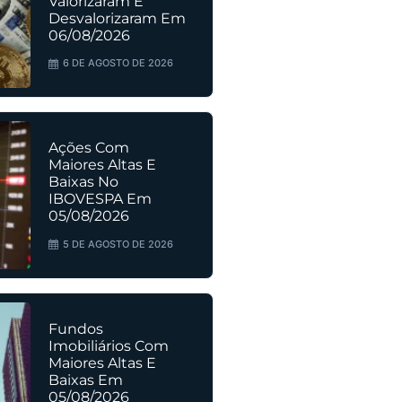
Valorizaram E
Desvalorizaram Em
06/08/2026
6 DE AGOSTO DE 2026
Ações Com
Maiores Altas E
Baixas No
IBOVESPA Em
05/08/2026
5 DE AGOSTO DE 2026
Fundos
Imobiliários Com
Maiores Altas E
Baixas Em
05/08/2026