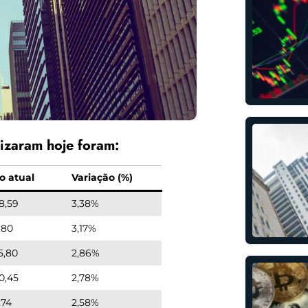
izaram hoje foram:
o atual
Variação (%)
8,59
3,38%
,80
3,17%
5,80
2,86%
0,45
2,78%
,74
2,58%