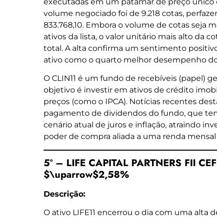
executadas em um patamar de preço único 
volume negociado foi de 9.218 cotas, perfaze
833.768,10. Embora o volume de cotas seja 
ativos da lista, o valor unitário mais alto d
total. A alta confirma um sentimento positiv
ativo como o quarto melhor desempenho do 
O CLIN11 é um fundo de recebíveis (papel) ger
objetivo é investir em ativos de crédito imobi
preços (como o IPCA). Notícias recentes des
pagamento de dividendos do fundo, que te
cenário atual de juros e inflação, atraindo 
poder de compra aliada a uma renda mensal 
5º – LIFE CAPITAL PARTNERS FII CEF 
$\uparrow$2,58%
Descrição:
O ativo LIFE11 encerrou o dia com uma alta d