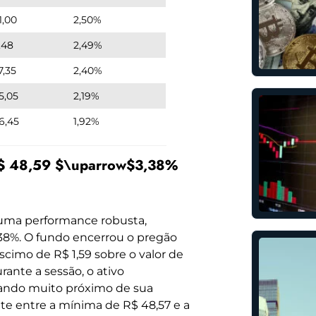
1,00
2,50%
,48
2,49%
7,35
2,40%
5,05
2,19%
6,45
1,92%
 R$ 48,59 $\uparrow$3,38%
 uma performance robusta,
,38%. O fundo encerrou o pregão
cimo de R$ 1,59 sobre o valor de
rante a sessão, o ativo
ando muito próximo de sua
te entre a mínima de R$ 48,57 e a