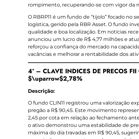
rompimento, recuperando-se com vigor da m
O RBRP11 é um fundo de “tijolo” focado no s
logística, gerido pela RBR Asset. O fundo in
qualidade e boa localização. Em notícias rec
anunciou um lucro de R$ 4,77 milhões e atua
reforçou a confiança do mercado na capacid
vacâncias e melhorar a rentabilidade dos ativ
4º – CLAVE INDICES DE PRECOS FII C
$\uparrow$2,78%
Descrição:
O fundo CLIN11 registrou uma valorização ex
pregão a R$ 90,45. Este movimento represe
2,45 por cota em relação ao fechamento anter
o ativo demonstrou uma estabilidade de pre
máxima do dia travadas em R$ 90,45, sugeri