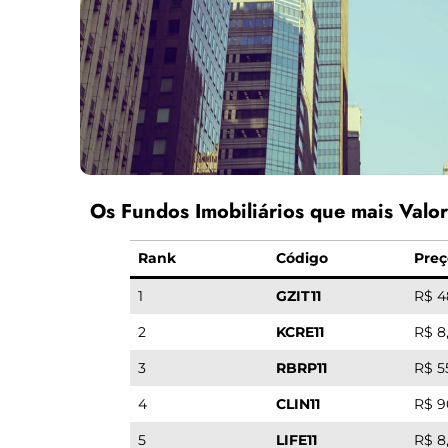
Os Fundos Imobiliários que mais Valor
Rank
Código
Preç
1
GZIT11
R$ 4
2
KCRE11
R$ 8
3
RBRP11
R$ 5
4
CLIN11
R$ 9
5
LIFE11
R$ 8