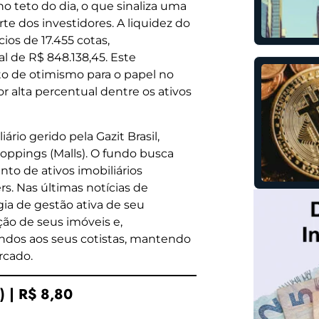
 teto do dia, o que sinaliza uma
te dos investidores. A liquidez do
os de 17.455 cotas,
 de R$ 848.138,45. Este
 de otimismo para o papel no
r alta percentual dentre os ativos
rio gerido pela Gazit Brasil,
ppings (Malls). O fundo busca
to de ativos imobiliários
s. Nas últimas notícias de
a de gestão ativa de seu
ção de seus imóveis e,
ndos aos seus cotistas, mantendo
rcado.
 | R$ 8,80