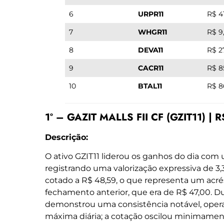
6
URPR11
R$ 4
7
WHGR11
R$ 9
8
DEVA11
R$ 2
9
CACR11
R$ 8
10
BTAL11
R$ 8
1º – GAZIT MALLS FII CF (GZIT11) |
Descrição:
O ativo GZIT11 liderou os ganhos do dia com
registrando uma valorização expressiva de 3
cotado a R$ 48,59, o que representa um acrés
fechamento anterior, que era de R$ 47,00. Du
demonstrou uma consistência notável, oper
máxima diária; a cotação oscilou minimamen