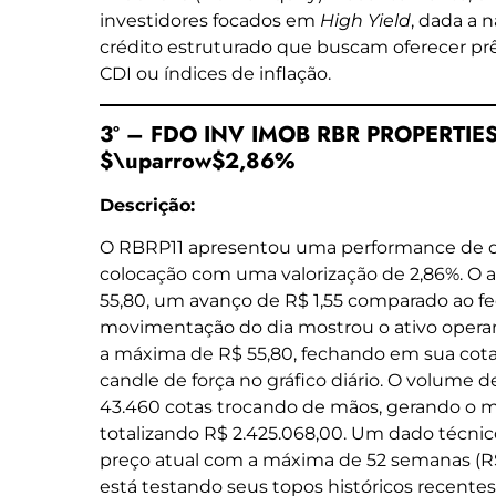
investidores focados em
High Yield
, dada a 
crédito estruturado que buscam oferecer prê
CDI ou índices de inflação.
3º – FDO INV IMOB RBR PROPERTIES 
$\uparrow$2,86%
Descrição:
O RBRP11 apresentou uma performance de d
colocação com uma valorização de 2,86%. O a
55,80, um avanço de R$ 1,55 comparado ao fe
movimentação do dia mostrou o ativo opera
a máxima de R$ 55,80, fechando em sua cot
candle de força no gráfico diário. O volume d
43.460 cotas trocando de mãos, gerando o ma
totalizando R$ 2.425.068,00. Um dado técnic
preço atual com a máxima de 52 semanas (R$
está testando seus topos históricos recente