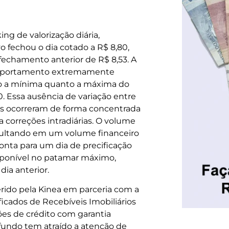
ng de valorização diária,
o fechou o dia cotado a R$ 8,80,
fechamento anterior de R$ 8,53. A
comportamento extremamente
to a mínima quanto a máxima do
. Essa ausência de variação entre
es ocorreram de forma concentrada
 correções intradiárias. O volume
resultando em um volume financeiro
onta para um dia de precificação
sponível no patamar máximo,
dia anterior.
erido pela Kinea em parceria com a
ficados de Recebíveis Imobiliários
ões de crédito com garantia
fundo tem atraído a atenção de