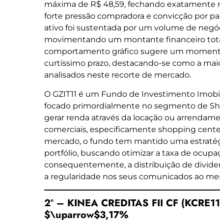
máxima de R$ 48,59, fechando exatamente no
forte pressão compradora e convicção por par
ativo foi sustentada por um volume de negóci
movimentando um montante financeiro total
comportamento gráfico sugere um momento
curtíssimo prazo, destacando-se como a maio
analisados neste recorte de mercado.
O GZIT11 é um Fundo de Investimento Imobiliá
focado primordialmente no segmento de Sho
gerar renda através da locação ou arrendamen
comerciais, especificamente shopping center
mercado, o fundo tem mantido uma estratégi
portfólio, buscando otimizar a taxa de ocupa
consequentemente, a distribuição de divide
a regularidade nos seus comunicados ao me
2º – KINEA CREDITAS FII CF (KCRE11)
$\uparrow$3,17%