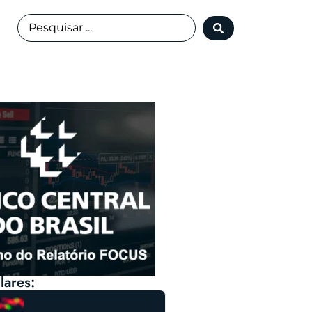
lares: