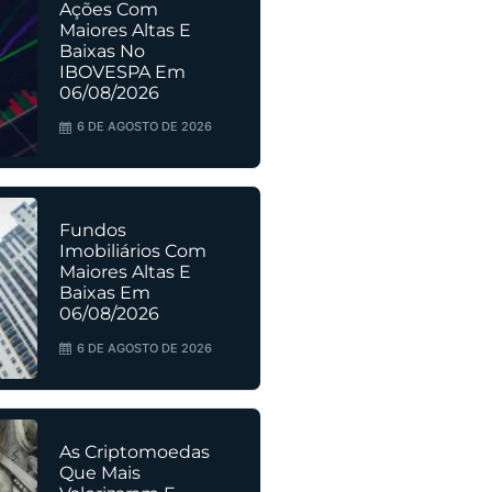
Ações Com
Maiores Altas E
Baixas No
IBOVESPA Em
06/08/2026
6 DE AGOSTO DE 2026
Fundos
Imobiliários Com
Maiores Altas E
Baixas Em
06/08/2026
6 DE AGOSTO DE 2026
As Criptomoedas
Que Mais