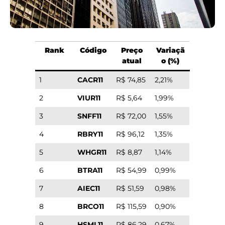
Rank
Código
Preço
Variaçã
atual
o (%)
1
CACR11
R$ 74,85
2,21%
2
VIUR11
R$ 5,64
1,99%
3
SNFF11
R$ 72,00
1,55%
4
RBRY11
R$ 96,12
1,35%
5
WHGR11
R$ 8,87
1,14%
6
BTRA11
R$ 54,99
0,99%
7
AIEC11
R$ 51,59
0,98%
8
BRCO11
R$ 115,59
0,90%
9
HSML11
R$ 86,29
0,67%