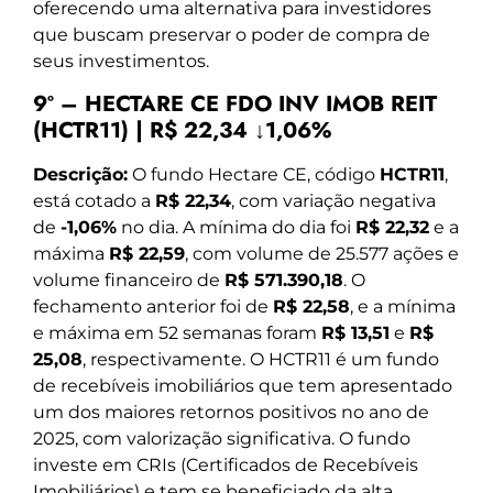
oferecendo uma alternativa para investidores
que buscam preservar o poder de compra de
seus investimentos.
9º – HECTARE CE FDO INV IMOB REIT
(HCTR11) | R$ 22,34 ↓1,06%
Descrição:
O fundo Hectare CE, código
HCTR11
,
está cotado a
R$ 22,34
, com variação negativa
de
-1,06%
no dia. A mínima do dia foi
R$ 22,32
e a
máxima
R$ 22,59
, com volume de 25.577 ações e
volume financeiro de
R$ 571.390,18
. O
fechamento anterior foi de
R$ 22,58
, e a mínima
e máxima em 52 semanas foram
R$ 13,51
e
R$
25,08
, respectivamente. O HCTR11 é um fundo
de recebíveis imobiliários que tem apresentado
um dos maiores retornos positivos no ano de
2025, com valorização significativa. O fundo
investe em CRIs (Certificados de Recebíveis
Imobiliários) e tem se beneficiado da alta