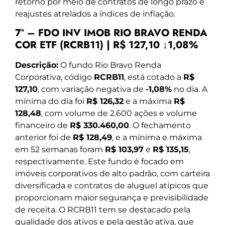
retorno por meio de contratos de longo prazo e
reajustes atrelados a índices de inflação.
7º – FDO INV IMOB RIO BRAVO RENDA
COR ETF (RCRB11) | R$ 127,10 ↓1,08%
Descrição:
O fundo Rio Bravo Renda
Corporativa, código
RCRB11
, está cotado a
R$
127,10
, com variação negativa de
-1,08%
no dia. A
mínima do dia foi
R$ 126,32
e a máxima
R$
128,48
, com volume de 2.600 ações e volume
financeiro de
R$ 330.460,00
. O fechamento
anterior foi de
R$ 128,49
, e a mínima e máxima
em 52 semanas foram
R$ 103,97
e
R$ 135,15
,
respectivamente. Este fundo é focado em
imóveis corporativos de alto padrão, com carteira
diversificada e contratos de aluguel atípicos que
proporcionam maior segurança e previsibilidade
de receita. O RCRB11 tem se destacado pela
qualidade dos ativos e pela gestão ativa, que