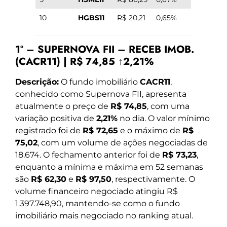
10
HGBS11
R$ 20,21
0,65%
1º – SUPERNOVA FII – RECEB IMOB.
(CACR11) | R$ 74,85 ↑2,21%
Descrição:
O fundo imobiliário
CACR11
,
conhecido como Supernova FII, apresenta
atualmente o preço de
R$ 74,85
, com uma
variação positiva de
2,21%
no dia. O valor mínimo
registrado foi de
R$ 72,65
e o máximo de
R$
75,02
, com um volume de ações negociadas de
18.674. O fechamento anterior foi de
R$ 73,23
,
enquanto a mínima e máxima em 52 semanas
são
R$ 62,30
e
R$ 97,50
, respectivamente. O
volume financeiro negociado atingiu R$
1.397.748,90, mantendo-se como o fundo
imobiliário mais negociado no ranking atual.