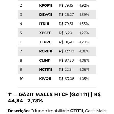
2
KFOF11
R$ 79,15
-1,92%
3
DEVA11
R$ 26,27
-1,39%
4
ITRI11
R$ 79,51
-1,35%
5
XPSF11
R$ 6,20
-1,27%
6
TEPP11
R$ 81,40
-1,20%
7
RCRB11
R$ 127,10
-1,08%
8
CLIN11
R$ 87,30
-1,08%
9
HCTR11
R$ 22,34
-1,06%
10
KIVO11
R$ 63,08
-1,05%
1º – GAZIT MALLS FII CF (GZIT11) | R$
44,84 ↓2,73%
Descrição:
O fundo imobiliário
GZIT11
, Gazit Malls