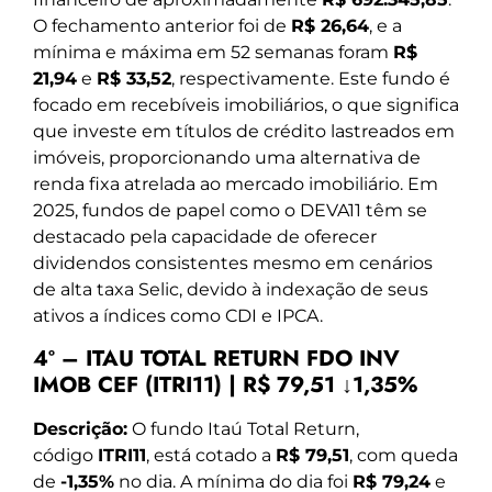
O fechamento anterior foi de
R$ 26,64
, e a
mínima e máxima em 52 semanas foram
R$
21,94
e
R$ 33,52
, respectivamente. Este fundo é
focado em recebíveis imobiliários, o que significa
que investe em títulos de crédito lastreados em
imóveis, proporcionando uma alternativa de
renda fixa atrelada ao mercado imobiliário. Em
2025, fundos de papel como o DEVA11 têm se
destacado pela capacidade de oferecer
dividendos consistentes mesmo em cenários
de alta taxa Selic, devido à indexação de seus
ativos a índices como CDI e IPCA.
4º – ITAU TOTAL RETURN FDO INV
IMOB CEF (ITRI11) | R$ 79,51 ↓1,35%
Descrição:
O fundo Itaú Total Return,
código
ITRI11
, está cotado a
R$ 79,51
, com queda
de
-1,35%
no dia. A mínima do dia foi
R$ 79,24
e