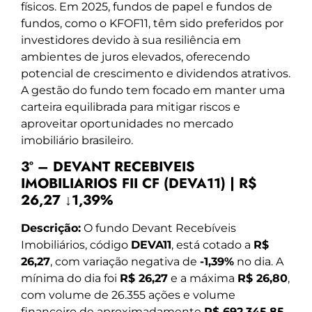
físicos. Em 2025, fundos de papel e fundos de
fundos, como o KFOF11, têm sido preferidos por
investidores devido à sua resiliência em
ambientes de juros elevados, oferecendo
potencial de crescimento e dividendos atrativos.
A gestão do fundo tem focado em manter uma
carteira equilibrada para mitigar riscos e
aproveitar oportunidades no mercado
imobiliário brasileiro.
3º – DEVANT RECEBIVEIS
IMOBILIARIOS FII CF (DEVA11) | R$
26,27 ↓1,39%
Descrição:
O fundo Devant Recebíveis
Imobiliários, código
DEVA11
, está cotado a
R$
26,27
, com variação negativa de
-1,39%
no dia. A
mínima do dia foi
R$ 26,27
e a máxima
R$ 26,80
,
com volume de 26.355 ações e volume
financeiro de aproximadamente
R$ 692.345,85
.