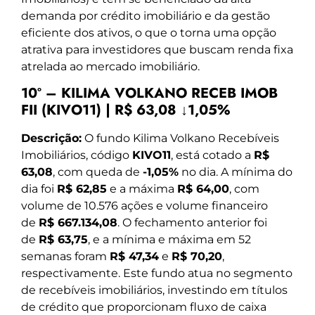
demanda por crédito imobiliário e da gestão
eficiente dos ativos, o que o torna uma opção
atrativa para investidores que buscam renda fixa
atrelada ao mercado imobiliário.
10º – KILIMA VOLKANO RECEB IMOB
FII (KIVO11) | R$ 63,08 ↓1,05%
Descrição:
O fundo Kilima Volkano Recebíveis
Imobiliários, código
KIVO11
, está cotado a
R$
63,08
, com queda de
-1,05%
no dia. A mínima do
dia foi
R$ 62,85
e a máxima
R$ 64,00
, com
volume de 10.576 ações e volume financeiro
de
R$ 667.134,08
. O fechamento anterior foi
de
R$ 63,75
, e a mínima e máxima em 52
semanas foram
R$ 47,34
e
R$ 70,20
,
respectivamente. Este fundo atua no segmento
de recebíveis imobiliários, investindo em títulos
de crédito que proporcionam fluxo de caixa