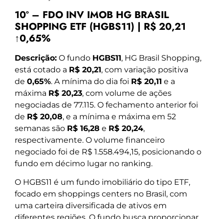
10º – FDO INV IMOB HG BRASIL
SHOPPING ETF (HGBS11) | R$ 20,21
↑0,65%
Descrição:
O fundo
HGBS11
, HG Brasil Shopping,
está cotado a
R$ 20,21
, com variação positiva
de
0,65%
. A mínima do dia foi
R$ 20,11
e a
máxima
R$ 20,23
, com volume de ações
negociadas de 77.115. O fechamento anterior foi
de
R$ 20,08
, e a mínima e máxima em 52
semanas são
R$ 16,28
e
R$ 20,24
,
respectivamente. O volume financeiro
negociado foi de R$ 1.558.494,15, posicionando o
fundo em décimo lugar no ranking.
O HGBS11 é um fundo imobiliário do tipo ETF,
focado em shoppings centers no Brasil, com
uma carteira diversificada de ativos em
diferentes regiões. O fundo busca proporcionar