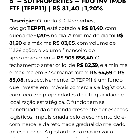
6º – SDI PROPERTIES – FDO INV IMOB
ETF (TEPP11) | R$ 81,40 ↓1,20%
Descrição:
O fundo SDI Properties,
código
TEPP11
, está cotado a
R$ 81,40
, com
queda de
-1,20%
no dia. A mínima do dia foi
R$
81,20
e a máxima
R$ 83,05
, com volume de
11.126 ações e volume financeiro de
aproximadamente
R$ 905.656,40
. O
fechamento anterior foi de
R$ 82,39
, e a mínima
e máxima em 52 semanas foram
R$ 64,59
e
R$
85,08
, respectivamente. O TEPP11 é um fundo
que investe em imóveis comerciais e logísticos,
com foco em propriedades de alta qualidade e
localização estratégica. O fundo tem se
beneficiado da demanda crescente por espaços
logísticos, impulsionada pelo crescimento do e-
commerce, e da retomada gradual do mercado
de escritórios. A gestão busca maximizar o