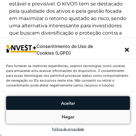
estável e previsível. O KIVO11 tem se destacado
pela qualidade dos ativos e pela gestão focada
em maximizar o retorno ajustado ao risco, sendo
uma alternativa interessante para investidores
que buscam diversificação e proteção contra a
volatilidade do mercado imobiliário tradicional.
Consentimento do Uso de
Cookies (LGPD)
Outras Publicações
Para fornecer as melhores experiências, usamos tecnologias como cookies
para armazenar e/ou acessar informações do dispositivo. O consentimento
AÇÕES
RANKING DIÁRIO
para essas tecnologias nos permitirá processar dados como comportamento
de navegação ou IDs exclusivos neste site. Não consentir ou retirar o
Ações Com Maiores
consentimento pode afetar negativamente certos recursos e funções.
Altas E Baixas No
IBOVESPA Em
Aceitar
06/08/2026
Negar
FUNDOS
RANKING
Política de privacidade
IMOBILIÁRIOS
DIÁRIO