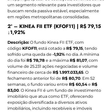
um segmento relevante para investidores que
buscam renda passiva estável, especialmente
em regiões metropolitanas consolidadas.
2º – KINEA FII ETF (KFOF11) | R$ 79,15
↓1,92%
Descrição:
O fundo Kinea FII ETF, com
código
KFOF11
, está cotado a
R$ 79,15
, tendo
sofrido uma queda de
-1,92%
no dia. A mínima
do dia foi
R$ 78,78
e a máxima
R$ 81,07
, com
volume de 25.231 ações negociadas e volume
financeiro de cerca de
R$ 1.997.033,65
. O
fechamento anterior foi de
R$ 80,70
. Em 52
semanas, o fundo variou entre
R$ 60,54
e
R$
83,00
. O Kinea FII é um fundo de investimento
imobiliário que atua como ETF, oferecendo
exposição diversificada a diversos ativos
imobiliários, incluindo recebíveis e imóveis