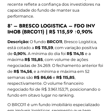
recente reflete a confiança dos investidores na
capacidade do fundo de manter sua
performance.
8º – BRESCO LOGISTICA – FDO INV
IMOB (BRCO11) | R$ 115,59 ↑0,90%
Descrição:
O fundo
BRCO11
, Bresco Logística,
está cotado a
R$ 115,59
, com variação positiva
de
0,90%
. A mínima do dia foi
R$ 114,15
e a
máxima
R$ 115,85
, com volume de ações
negociadas de 34.269. O fechamento anterior foi
de
R$ 114,56
, e a mínima e máxima em 52
semanas são
R$ 86,66
e
R$ 115,85
,
respectivamente. O volume financeiro
negociado foi de R$ 3.961.153,71, posicionando o
fundo em oitavo lugar no ranking.
O BRCO11 é um fundo imobiliário especializado
em imóveis logísticos, segmento que tem