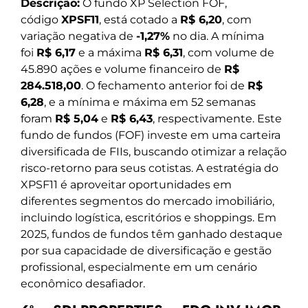
Descrição:
O fundo XP Selection FOF,
código
XPSF11
, está cotado a
R$ 6,20
, com
variação negativa de
-1,27%
no dia. A mínima
foi
R$ 6,17
e a máxima
R$ 6,31
, com volume de
45.890 ações e volume financeiro de
R$
284.518,00
. O fechamento anterior foi de
R$
6,28
, e a mínima e máxima em 52 semanas
foram
R$ 5,04
e
R$ 6,43
, respectivamente. Este
fundo de fundos (FOF) investe em uma carteira
diversificada de FIIs, buscando otimizar a relação
risco-retorno para seus cotistas. A estratégia do
XPSF11 é aproveitar oportunidades em
diferentes segmentos do mercado imobiliário,
incluindo logística, escritórios e shoppings. Em
2025, fundos de fundos têm ganhado destaque
por sua capacidade de diversificação e gestão
profissional, especialmente em um cenário
econômico desafiador.