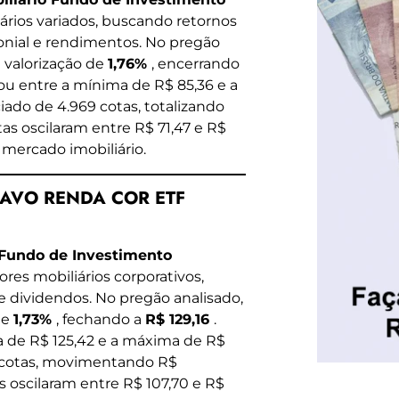
iários variados, buscando retornos
onial e rendimentos. No pregão
 valorização de
1,76%
, encerrando
ilou entre a mínima de R$ 85,36 e a
do de 4.969 cotas, totalizando
as oscilaram entre R$ 71,47 e R$
 mercado imobiliário.
BRAVO RENDA COR ETF
 Fundo de Investimento
ores mobiliários corporativos,
e dividendos. No pregão analisado,
de
1,73%
, fechando a
R$ 129,16
.
ma de R$ 125,42 e a máxima de R$
 cotas, movimentando R$
s oscilaram entre R$ 107,70 e R$