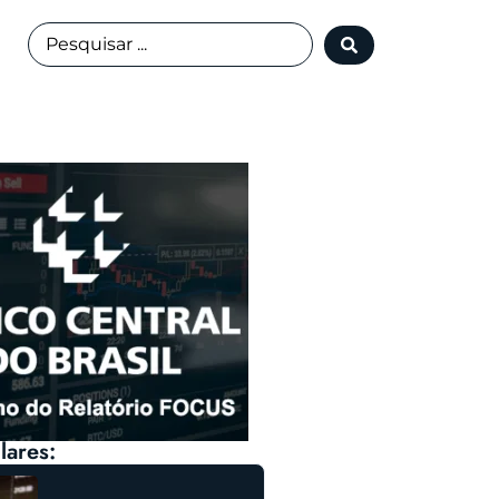
lares: