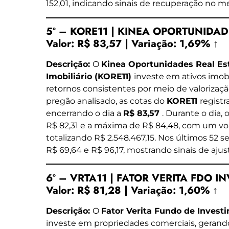
152,01, indicando sinais de recuperação no m
5º – KORE11 | KINEA OPORTUNIDADE
Valor:
R$ 83,57
|
Variação:
1,69% ↑
Descrição:
O
Kinea Oportunidades Real Es
Imobiliário (KORE11)
investe em ativos imobi
retornos consistentes por meio de valorizaç
pregão analisado, as cotas do
KORE11
regist
encerrando o dia a
R$ 83,57
. Durante o dia,
R$ 82,31 e a máxima de R$ 84,48, com um vo
totalizando R$ 2.548.467,15. Nos últimos 52 s
R$ 69,64 e R$ 96,17, mostrando sinais de ajus
6º – VRTA11 | FATOR VERITA FDO I
Valor:
R$ 81,28
|
Variação:
1,60% ↑
Descrição:
O
Fator Verita Fundo de Investi
investe em propriedades comerciais, gerand