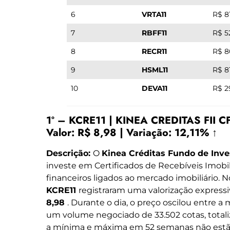
6
VRTA11
R$ 8
7
RBFF11
R$ 5
8
RECR11
R$ 8
9
HSML11
R$ 8
10
DEVA11
R$ 2
1º – KCRE11 | KINEA CREDITAS FII C
Valor:
R$ 8,98
|
Variação:
12,11% ↑
Descrição:
O
Kinea Créditas Fundo de Inve
investe em Certificados de Recebíveis Imobili
financeiros ligados ao mercado imobiliário. N
KCRE11
registraram uma valorização express
8,98
. Durante o dia, o preço oscilou entre 
um volume negociado de 33.502 cotas, total
a mínima e máxima em 52 semanas não estão