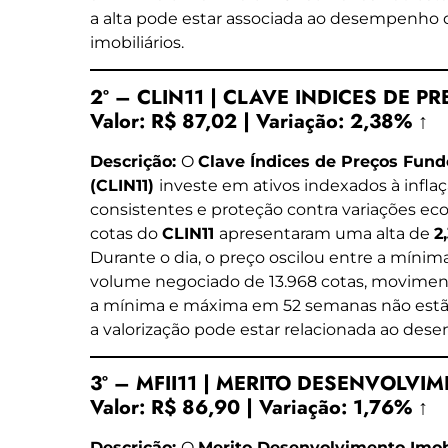
a alta pode estar associada ao desempenho 
imobiliários.
2º – CLIN11 | CLAVE INDICES DE PR
Valor:
R$ 87,02
|
Variação:
2,38% ↑
Descrição:
O
Clave Índices de Preços Fund
(CLIN11)
investe em ativos indexados à infla
consistentes e proteção contra variações ec
cotas do
CLIN11
apresentaram uma alta de
2
Durante o dia, o preço oscilou entre a míni
volume negociado de 13.968 cotas, moviment
a mínima e máxima em 52 semanas não estão
a valorização pode estar relacionada ao des
3º – MFII11 | MERITO DESENVOLVIM
Valor:
R$ 86,90
|
Variação:
1,76% ↑
Descrição:
O
Merito Desenvolvimento Imob