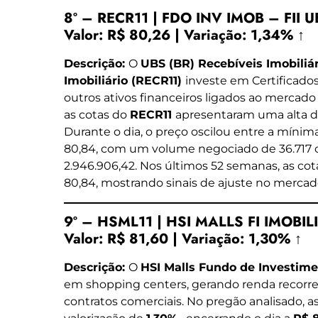
8º – RECR11 | FDO INV IMOB – FII 
Valor:
R$ 80,26
|
Variação:
1,34% ↑
Descrição:
O
UBS (BR) Recebíveis Imobiliá
Imobiliário (RECR11)
investe em Certificados
outros ativos financeiros ligados ao mercado 
as cotas do
RECR11
apresentaram uma alta 
Durante o dia, o preço oscilou entre a míni
80,84, com um volume negociado de 36.717
2.946.906,42. Nos últimos 52 semanas, as cot
80,84, mostrando sinais de ajuste no mercado
9º – HSML11 | HSI MALLS FI IMOBIL
Valor:
R$ 81,60
|
Variação:
1,30% ↑
Descrição:
O
HSI Malls Fundo de Investime
em shopping centers, gerando renda recorre
contratos comerciais. No pregão analisado, a