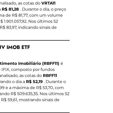
nalisado, as cotas do
VRTA11
a
R$ 81,28
. Durante o dia, o preço
ima de R$ 81,77, com um volume
1.901.057,92. Nos últimos 52
R$ 83,97, indicando sinais de
INV IMOB ETF
timento Imobiliário (RBFF11)
é
 IFIX, composto por fundos
analisado, as cotas do
RBFF11
rrando o dia a
R$ 52,19
. Durante o
0,99 e a máxima de R$ 53,70, com
ando R$ 509.635,35. Nos últimos 52
 R$ 59,61, mostrando sinais de