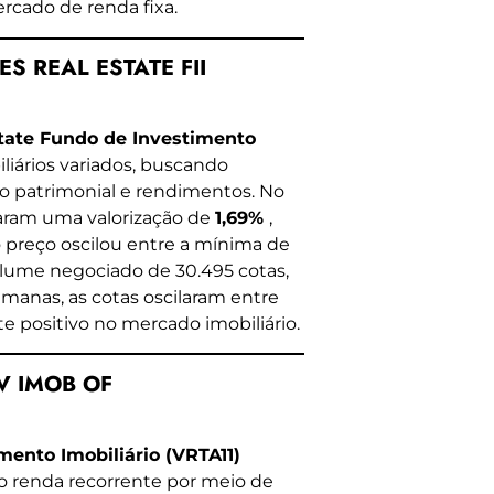
ercado de renda fixa.
S REAL ESTATE FII
tate Fundo de Investimento
liários variados, buscando
ão patrimonial e rendimentos. No
raram uma valorização de
1,69%
,
 o preço oscilou entre a mínima de
lume negociado de 30.495 cotas,
emanas, as cotas oscilaram entre
te positivo no mercado imobiliário.
NV IMOB OF
mento Imobiliário (VRTA11)
o renda recorrente por meio de