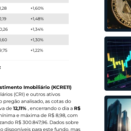
1,28
+1,60%
2,19
+1,48%
0,26
+1,34%
1,60
+1,30%
9,75
+1,22%
F
stimento Imobiliário (KCRE11)
ários (CRI) e outros ativos
o pregão analisado, as cotas do
iva de
12,11%
, encerrando o dia a
R$
a mínima e máxima de R$ 8,98, com
izando R$ 300.847,96. Dados sobre
 disponíveis para este fundo, mas