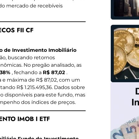
do mercado de recebíveis
ECOS FII CF
o de Investimento Imobiliário
ção, buscando retornos
onômicas. No pregão analisado, as
,38%
, fechando a
R$ 87,02
.
ma e máxima de R$ 87,02, com um
ando R$ 1.215.495,36. Dados sobre
 disponíveis para este fundo, mas
empenho dos índices de preços.
ENTO IMOB I ETF
iliário Fundo de Investimento