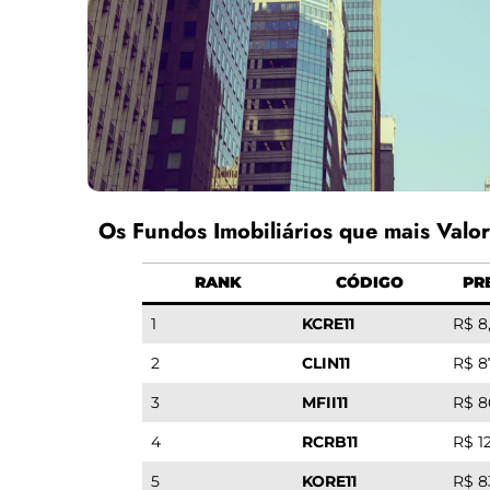
Os Fundos Imobiliários que mais Valor
RANK
CÓDIGO
PR
1
KCRE11
R$ 8
2
CLIN11
R$ 8
3
MFII11
R$ 8
4
RCRB11
R$ 1
5
KORE11
R$ 8