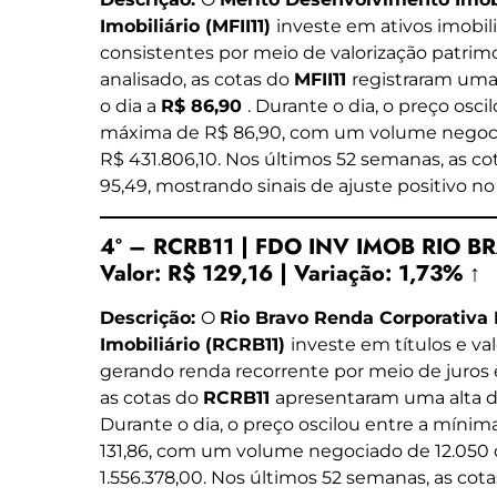
Imobiliário (MFII11)
investe em ativos imobil
consistentes por meio de valorização patrim
analisado, as cotas do
MFII11
registraram uma
o dia a
R$ 86,90
. Durante o dia, o preço osc
máxima de R$ 86,90, com um volume negocia
R$ 431.806,10. Nos últimos 52 semanas, as cot
95,49, mostrando sinais de ajuste positivo no
4º – RCRB11 | FDO INV IMOB RIO 
Valor:
R$ 129,16
|
Variação:
1,73% ↑
Descrição:
O
Rio Bravo Renda Corporativa
Imobiliário (RCRB11)
investe em títulos e val
gerando renda recorrente por meio de juros 
as cotas do
RCRB11
apresentaram uma alta 
Durante o dia, o preço oscilou entre a míni
131,86, com um volume negociado de 12.050
1.556.378,00. Nos últimos 52 semanas, as cota