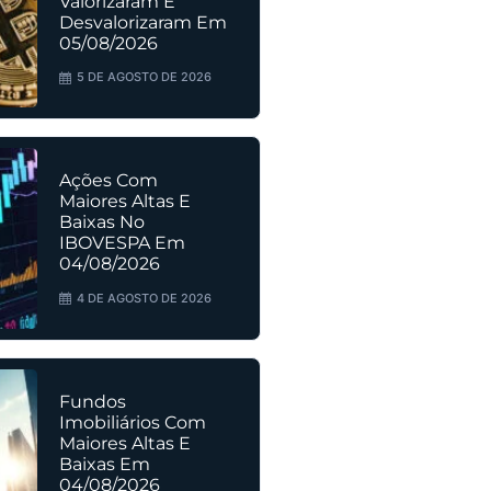
Valorizaram E
Desvalorizaram Em
05/08/2026
5 DE AGOSTO DE 2026
Ações Com
Maiores Altas E
Baixas No
IBOVESPA Em
04/08/2026
4 DE AGOSTO DE 2026
Fundos
Imobiliários Com
Maiores Altas E
Baixas Em
04/08/2026