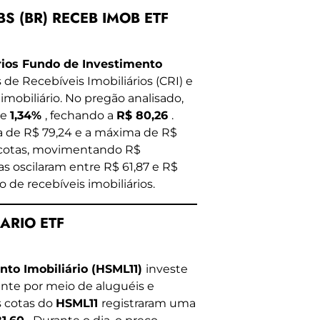
UBS (BR) RECEB IMOB ETF
rios Fundo de Investimento
 de Recebíveis Imobiliários (CRI) e
imobiliário. No pregão analisado,
de
1,34%
, fechando a
R$ 80,26
.
ma de R$ 79,24 e a máxima de R$
 cotas, movimentando R$
as oscilaram entre R$ 61,87 e R$
 de recebíveis imobiliários.
IARIO ETF
nto Imobiliário (HSML11)
investe
nte por meio de aluguéis e
s cotas do
HSML11
registraram uma