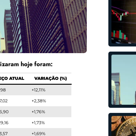
izaram hoje foram:
EÇO ATUAL
VARIAÇÃO (%)
,98
+12,11%
7,02
+2,38%
6,90
+1,76%
29,16
+1,73%
3,57
+1,69%