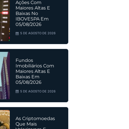
Ações Com
Maiores Altas E
Baixas No
IBOVESPA Em
05/08/2026
5 DE AGOSTO DE 2026
Fundos
Imobiliários Com
Maiores Altas E
Baixas Em
05/08/2026
5 DE AGOSTO DE 2026
As Criptomoedas
Que Mais