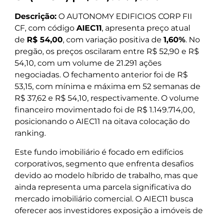
Descrição:
O AUTONOMY EDIFICIOS CORP FII
CF, com código
AIEC11
, apresenta preço atual
de
R$ 54,00
, com variação positiva de
1,60%
. No
pregão, os preços oscilaram entre R$ 52,90 e R$
54,10, com um volume de 21.291 ações
negociadas. O fechamento anterior foi de R$
53,15, com mínima e máxima em 52 semanas de
R$ 37,62 e R$ 54,10, respectivamente. O volume
financeiro movimentado foi de R$ 1.149.714,00,
posicionando o AIEC11 na oitava colocação do
ranking.
Este fundo imobiliário é focado em edifícios
corporativos, segmento que enfrenta desafios
devido ao modelo híbrido de trabalho, mas que
ainda representa uma parcela significativa do
mercado imobiliário comercial. O AIEC11 busca
oferecer aos investidores exposição a imóveis de