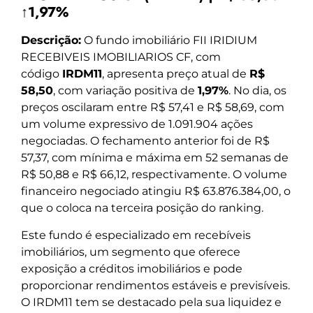
↑1,97%
Descrição:
O fundo imobiliário FII IRIDIUM
RECEBIVEIS IMOBILIARIOS CF, com
código
IRDM11
, apresenta preço atual de
R$
58,50
, com variação positiva de
1,97%
. No dia, os
preços oscilaram entre R$ 57,41 e R$ 58,69, com
um volume expressivo de 1.091.904 ações
negociadas. O fechamento anterior foi de R$
57,37, com mínima e máxima em 52 semanas de
R$ 50,88 e R$ 66,12, respectivamente. O volume
financeiro negociado atingiu R$ 63.876.384,00, o
que o coloca na terceira posição do ranking.
Este fundo é especializado em recebíveis
imobiliários, um segmento que oferece
exposição a créditos imobiliários e pode
proporcionar rendimentos estáveis e previsíveis.
O IRDM11 tem se destacado pela sua liquidez e