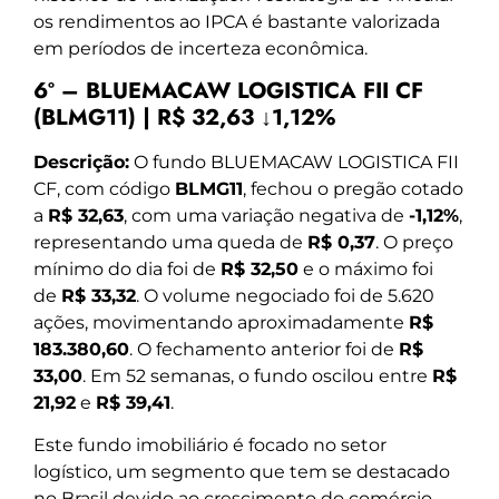
os rendimentos ao IPCA é bastante valorizada
em períodos de incerteza econômica.
6º – BLUEMACAW LOGISTICA FII CF
(BLMG11) | R$ 32,63 ↓1,12%
Descrição:
O fundo BLUEMACAW LOGISTICA FII
CF, com código
BLMG11
, fechou o pregão cotado
a
R$ 32,63
, com uma variação negativa de
-1,12%
,
representando uma queda de
R$ 0,37
. O preço
mínimo do dia foi de
R$ 32,50
e o máximo foi
de
R$ 33,32
. O volume negociado foi de 5.620
ações, movimentando aproximadamente
R$
183.380,60
. O fechamento anterior foi de
R$
33,00
. Em 52 semanas, o fundo oscilou entre
R$
21,92
e
R$ 39,41
.
Este fundo imobiliário é focado no setor
logístico, um segmento que tem se destacado
no Brasil devido ao crescimento do comércio