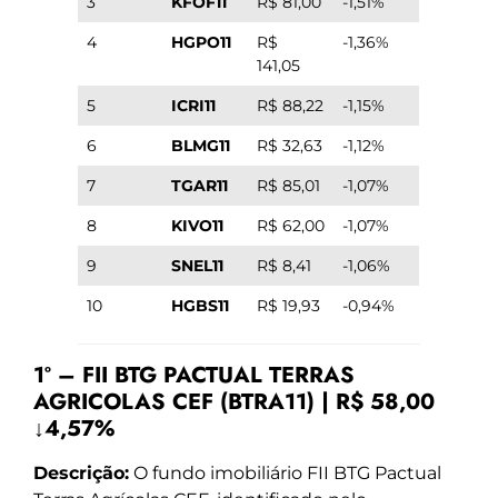
3
KFOF11
R$ 81,00
-1,51%
4
HGPO11
R$
-1,36%
141,05
5
ICRI11
R$ 88,22
-1,15%
6
BLMG11
R$ 32,63
-1,12%
7
TGAR11
R$ 85,01
-1,07%
8
KIVO11
R$ 62,00
-1,07%
9
SNEL11
R$ 8,41
-1,06%
10
HGBS11
R$ 19,93
-0,94%
1º – FII BTG PACTUAL TERRAS
AGRICOLAS CEF (BTRA11) | R$ 58,00
↓4,57%
Descrição:
O fundo imobiliário FII BTG Pactual