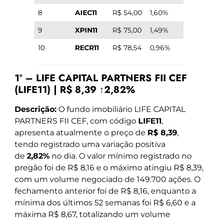
8
AIEC11
R$ 54,00
1,60%
9
XPIN11
R$ 75,00
1,49%
10
RECR11
R$ 78,54
0,96%
1º – LIFE CAPITAL PARTNERS FII CEF
(LIFE11) | R$ 8,39 ↑2,82%
Descrição:
O fundo imobiliário LIFE CAPITAL
PARTNERS FII CEF, com código
LIFE11
,
apresenta atualmente o preço de
R$ 8,39
,
tendo registrado uma variação positiva
de
2,82%
no dia. O valor mínimo registrado no
pregão foi de R$ 8,16 e o máximo atingiu R$ 8,39,
com um volume negociado de 149.700 ações. O
fechamento anterior foi de R$ 8,16, enquanto a
mínima dos últimos 52 semanas foi R$ 6,60 e a
máxima R$ 8,67, totalizando um volume