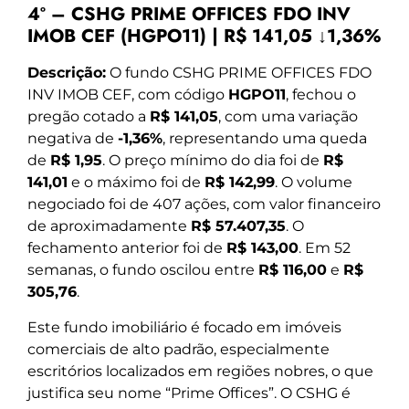
4º – CSHG PRIME OFFICES FDO INV
IMOB CEF (HGPO11) | R$ 141,05 ↓1,36%
Descrição:
O fundo CSHG PRIME OFFICES FDO
INV IMOB CEF, com código
HGPO11
, fechou o
pregão cotado a
R$ 141,05
, com uma variação
negativa de
-1,36%
, representando uma queda
de
R$ 1,95
. O preço mínimo do dia foi de
R$
141,01
e o máximo foi de
R$ 142,99
. O volume
negociado foi de 407 ações, com valor financeiro
de aproximadamente
R$ 57.407,35
. O
fechamento anterior foi de
R$ 143,00
. Em 52
semanas, o fundo oscilou entre
R$ 116,00
e
R$
305,76
.
Este fundo imobiliário é focado em imóveis
comerciais de alto padrão, especialmente
escritórios localizados em regiões nobres, o que
justifica seu nome “Prime Offices”. O CSHG é