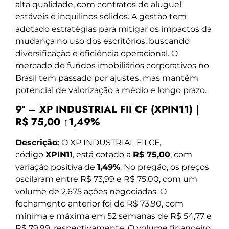
alta qualidade, com contratos de aluguel
estáveis e inquilinos sólidos. A gestão tem
adotado estratégias para mitigar os impactos da
mudança no uso dos escritórios, buscando
diversificação e eficiência operacional. O
mercado de fundos imobiliários corporativos no
Brasil tem passado por ajustes, mas mantém
potencial de valorização a médio e longo prazo.
9º – XP INDUSTRIAL FII CF (XPIN11) |
R$ 75,00 ↑1,49%
Descrição:
O XP INDUSTRIAL FII CF,
código
XPIN11
, está cotado a
R$ 75,00
, com
variação positiva de
1,49%
. No pregão, os preços
oscilaram entre R$ 73,99 e R$ 75,00, com um
volume de 2.675 ações negociadas. O
fechamento anterior foi de R$ 73,90, com
mínima e máxima em 52 semanas de R$ 54,77 e
R$ 79,99, respectivamente. O volume financeiro