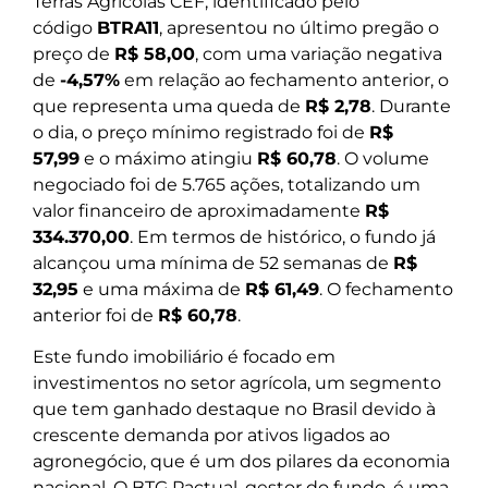
Terras Agrícolas CEF, identificado pelo
código
BTRA11
, apresentou no último pregão o
preço de
R$ 58,00
, com uma variação negativa
de
-4,57%
em relação ao fechamento anterior, o
que representa uma queda de
R$ 2,78
. Durante
o dia, o preço mínimo registrado foi de
R$
57,99
e o máximo atingiu
R$ 60,78
. O volume
negociado foi de 5.765 ações, totalizando um
valor financeiro de aproximadamente
R$
334.370,00
. Em termos de histórico, o fundo já
alcançou uma mínima de 52 semanas de
R$
32,95
e uma máxima de
R$ 61,49
. O fechamento
anterior foi de
R$ 60,78
.
Este fundo imobiliário é focado em
investimentos no setor agrícola, um segmento
que tem ganhado destaque no Brasil devido à
crescente demanda por ativos ligados ao
agronegócio, que é um dos pilares da economia
nacional. O BTG Pactual, gestor do fundo, é uma