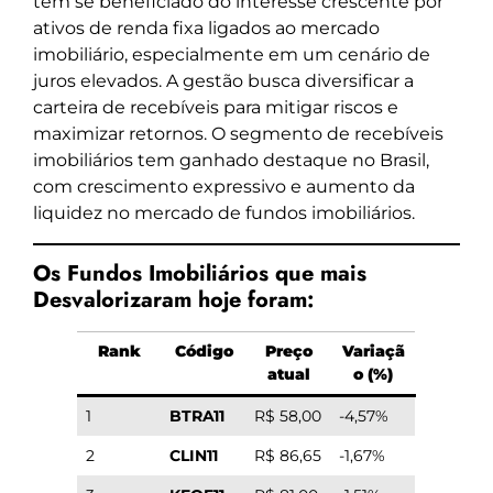
tem se beneficiado do interesse crescente por
ativos de renda fixa ligados ao mercado
imobiliário, especialmente em um cenário de
juros elevados. A gestão busca diversificar a
carteira de recebíveis para mitigar riscos e
maximizar retornos. O segmento de recebíveis
imobiliários tem ganhado destaque no Brasil,
com crescimento expressivo e aumento da
liquidez no mercado de fundos imobiliários.
Os Fundos Imobiliários que mais
Desvalorizaram hoje foram:
Rank
Código
Preço
Variaçã
atual
o (%)
1
BTRA11
R$ 58,00
-4,57%
2
CLIN11
R$ 86,65
-1,67%