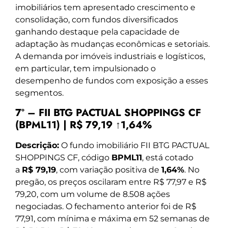
imobiliários tem apresentado crescimento e
consolidação, com fundos diversificados
ganhando destaque pela capacidade de
adaptação às mudanças econômicas e setoriais.
A demanda por imóveis industriais e logísticos,
em particular, tem impulsionado o
desempenho de fundos com exposição a esses
segmentos.
7º – FII BTG PACTUAL SHOPPINGS CF
(BPML11) | R$ 79,19 ↑1,64%
Descrição:
O fundo imobiliário FII BTG PACTUAL
SHOPPINGS CF, código
BPML11
, está cotado
a
R$ 79,19
, com variação positiva de
1,64%
. No
pregão, os preços oscilaram entre R$ 77,97 e R$
79,20, com um volume de 8.508 ações
negociadas. O fechamento anterior foi de R$
77,91, com mínima e máxima em 52 semanas de