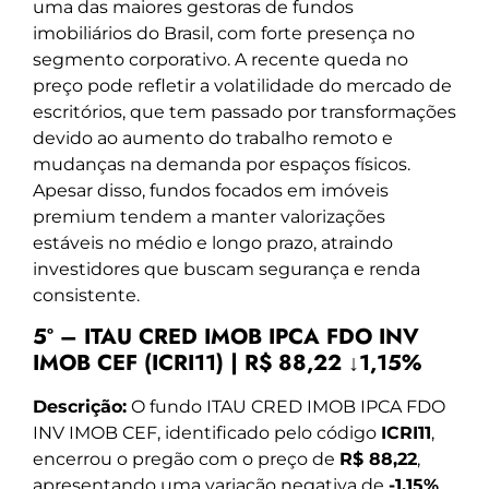
uma das maiores gestoras de fundos
imobiliários do Brasil, com forte presença no
segmento corporativo. A recente queda no
preço pode refletir a volatilidade do mercado de
escritórios, que tem passado por transformações
devido ao aumento do trabalho remoto e
mudanças na demanda por espaços físicos.
Apesar disso, fundos focados em imóveis
premium tendem a manter valorizações
estáveis no médio e longo prazo, atraindo
investidores que buscam segurança e renda
consistente.
5º – ITAU CRED IMOB IPCA FDO INV
IMOB CEF (ICRI11) | R$ 88,22 ↓1,15%
Descrição:
O fundo ITAU CRED IMOB IPCA FDO
INV IMOB CEF, identificado pelo código
ICRI11
,
encerrou o pregão com o preço de
R$ 88,22
,
apresentando uma variação negativa de
-1,15%
,