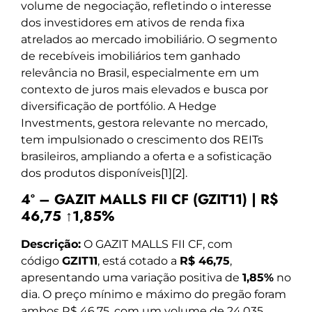
volume de negociação, refletindo o interesse
dos investidores em ativos de renda fixa
atrelados ao mercado imobiliário. O segmento
de recebíveis imobiliários tem ganhado
relevância no Brasil, especialmente em um
contexto de juros mais elevados e busca por
diversificação de portfólio. A Hedge
Investments, gestora relevante no mercado,
tem impulsionado o crescimento dos REITs
brasileiros, ampliando a oferta e a sofisticação
dos produtos disponíveis[1][2].
4º – GAZIT MALLS FII CF (GZIT11) | R$
46,75 ↑1,85%
Descrição:
O GAZIT MALLS FII CF, com
código
GZIT11
, está cotado a
R$ 46,75
,
apresentando uma variação positiva de
1,85%
no
dia. O preço mínimo e máximo do pregão foram
ambos R$ 46,75, com um volume de 24.035