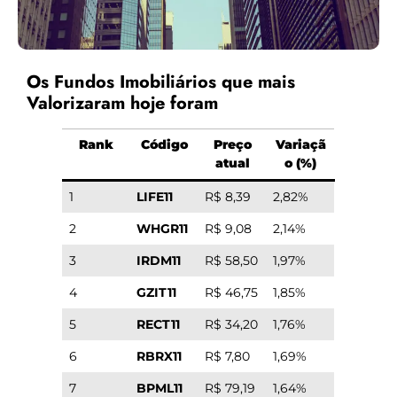
Os Fundos Imobiliários que mais
Valorizaram hoje foram
Rank
Código
Preço
Variaçã
atual
o (%)
1
LIFE11
R$ 8,39
2,82%
2
WHGR11
R$ 9,08
2,14%
3
IRDM11
R$ 58,50
1,97%
4
GZIT11
R$ 46,75
1,85%
5
RECT11
R$ 34,20
1,76%
6
RBRX11
R$ 7,80
1,69%
7
BPML11
R$ 79,19
1,64%