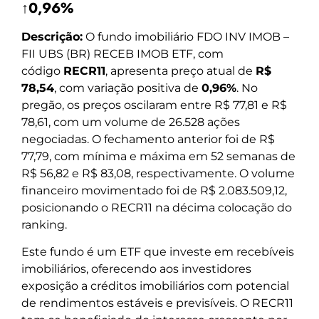
↑0,96%
Descrição:
O fundo imobiliário FDO INV IMOB –
FII UBS (BR) RECEB IMOB ETF, com
código
RECR11
, apresenta preço atual de
R$
78,54
, com variação positiva de
0,96%
. No
pregão, os preços oscilaram entre R$ 77,81 e R$
78,61, com um volume de 26.528 ações
negociadas. O fechamento anterior foi de R$
77,79, com mínima e máxima em 52 semanas de
R$ 56,82 e R$ 83,08, respectivamente. O volume
financeiro movimentado foi de R$ 2.083.509,12,
posicionando o RECR11 na décima colocação do
ranking.
Este fundo é um ETF que investe em recebíveis
imobiliários, oferecendo aos investidores
exposição a créditos imobiliários com potencial
de rendimentos estáveis e previsíveis. O RECR11