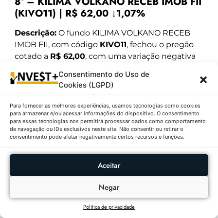
8º – KILIMA VOLKANO RECEB IMOB FII
(KIVO11) | R$ 62,00 ↓1,07%
Descrição:
O fundo KILIMA VOLKANO RECEB
IMOB FII, com código
KIVO11
, fechou o pregão
cotado a
R$ 62,00
, com uma variação negativa
de
-1,07%
, representando uma queda de
R$
Consentimento do Uso de
0,67
. O preço mínimo do dia foi de
R$ 62,00
e o
Cookies (LGPD)
máximo foi de
R$ 62,67
. O volume negociado foi
de 8.602 ações, movimentando
Para fornecer as melhores experiências, usamos tecnologias como cookies
aproximadamente
R$ 533.324,00
. O
para armazenar e/ou acessar informações do dispositivo. O consentimento
para essas tecnologias nos permitirá processar dados como comportamento
fechamento anterior foi de
R$ 62,67
. Em 52
de navegação ou IDs exclusivos neste site. Não consentir ou retirar o
semanas, o fundo oscilou entre
R$ 46,52
e
R$
consentimento pode afetar negativamente certos recursos e funções.
68,99
.
Aceitar
Este fundo imobiliário é focado em recebíveis
imobiliários, ou seja, títulos de crédito lastreados
Negar
em operações do setor imobiliário. O KIVO11
oferece aos investidores uma alternativa de
Política de privacidade
renda fixa atrelada ao mercado imobiliário, com