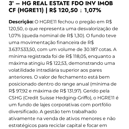
3º – HG REAL ESTATE FDO INV IMOB
CF (HGRE11) | R$ 120,50 ↓ 1,07%
Descrição:
O HGRE11 fechou o pregão em R$
120,50, o que representa uma desvalorização de
1,07% (queda nominal de R$ 1,30). O fundo teve
uma movimentação financeira de R$
3.637.533,50, com um volume de 30.187 cotas. A
mínima registrada foi de R$ 118,05, enquanto a
máxima atingiu R$ 122,53, demonstrando uma
volatilidade intradiária superior aos pares
anteriores. O valor de fechamento está bem
posicionado dentro do range anual (mínima de
R$ 97,92 e máxima de R$ 131,97). Gerido pela
CSHG (Credit Suisse Hedging-Griffo), o HGRE11 é
um fundo de lajes corporativas com portfólio
diversificado. A gestão tem trabalhado
ativamente na venda de ativos menores e não
estratégicos para reciclar capital e focar em