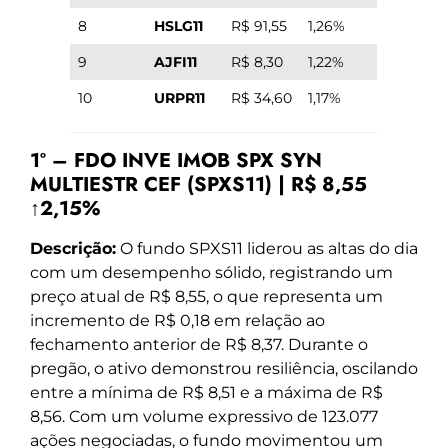
8
HSLG11
R$ 91,55
1,26%
9
AJFI11
R$ 8,30
1,22%
10
URPR11
R$ 34,60
1,17%
1º – FDO INVE IMOB SPX SYN
MULTIESTR CEF (SPXS11) | R$ 8,55
↑2,15%
Descrição:
O fundo SPXS11 liderou as altas do dia
com um desempenho sólido, registrando um
preço atual de R$ 8,55, o que representa um
incremento de R$ 0,18 em relação ao
fechamento anterior de R$ 8,37. Durante o
pregão, o ativo demonstrou resiliência, oscilando
entre a mínima de R$ 8,51 e a máxima de R$
8,56. Com um volume expressivo de 123.077
ações negociadas, o fundo movimentou um