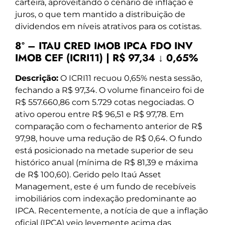
carteira, aproveitando o cenário de inflação e
juros, o que tem mantido a distribuição de
dividendos em níveis atrativos para os cotistas.
8º – ITAU CRED IMOB IPCA FDO INV
IMOB CEF (ICRI11) | R$ 97,34 ↓ 0,65%
Descrição:
O ICRI11 recuou 0,65% nesta sessão,
fechando a R$ 97,34. O volume financeiro foi de
R$ 557.660,86 com 5.729 cotas negociadas. O
ativo operou entre R$ 96,51 e R$ 97,78. Em
comparação com o fechamento anterior de R$
97,98, houve uma redução de R$ 0,64. O fundo
está posicionado na metade superior de seu
histórico anual (mínima de R$ 81,39 e máxima
de R$ 100,60). Gerido pelo Itaú Asset
Management, este é um fundo de recebíveis
imobiliários com indexação predominante ao
IPCA. Recentemente, a notícia de que a inflação
oficial (IPCA) veio levemente acima das