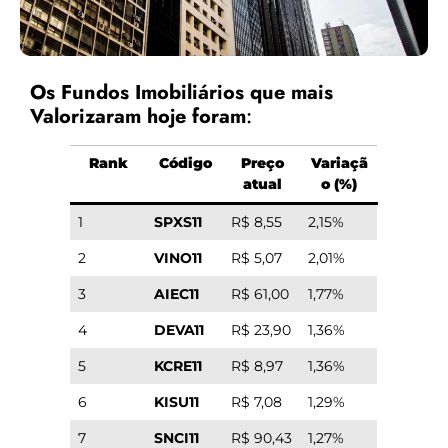
Os Fundos Imobiliários que mais
Valorizaram hoje foram
:
Rank
Código
Preço
Variaçã
atual
o (%)
1
SPXS11
R$ 8,55
2,15%
2
VINO11
R$ 5,07
2,01%
3
AIEC11
R$ 61,00
1,77%
4
DEVA11
R$ 23,90
1,36%
5
KCRE11
R$ 8,97
1,36%
6
KISU11
R$ 7,08
1,29%
7
SNCI11
R$ 90,43
1,27%