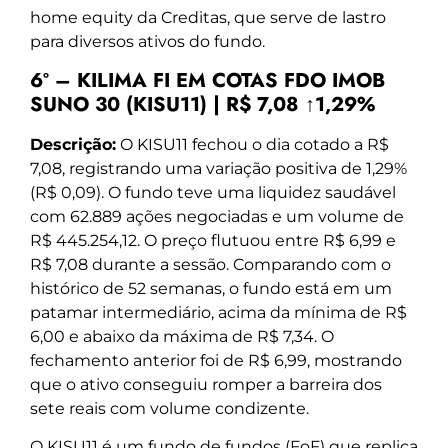
home equity da Creditas, que serve de lastro
para diversos ativos do fundo.
6º – KILIMA FI EM COTAS FDO IMOB
SUNO 30 (KISU11) | R$ 7,08 ↑1,29%
Descrição:
O KISU11 fechou o dia cotado a R$
7,08, registrando uma variação positiva de 1,29%
(R$ 0,09). O fundo teve uma liquidez saudável
com 62.889 ações negociadas e um volume de
R$ 445.254,12. O preço flutuou entre R$ 6,99 e
R$ 7,08 durante a sessão. Comparando com o
histórico de 52 semanas, o fundo está em um
patamar intermediário, acima da mínima de R$
6,00 e abaixo da máxima de R$ 7,34. O
fechamento anterior foi de R$ 6,99, mostrando
que o ativo conseguiu romper a barreira dos
sete reais com volume condizente.
O KISU11 é um fundo de fundos (FoF) que replica