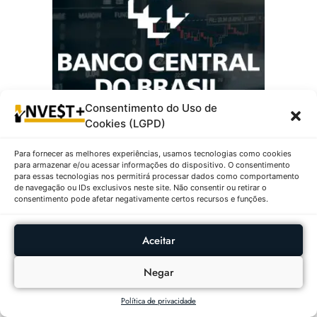
Consentimento do Uso de
Cookies (LGPD)
Mais Populares:
Para fornecer as melhores experiências, usamos tecnologias como cookies
para armazenar e/ou acessar informações do dispositivo. O consentimento
para essas tecnologias nos permitirá processar dados como comportamento
As Criptomoedas Que Mais
de navegação ou IDs exclusivos neste site. Não consentir ou retirar o
Valorizaram E Desvalorizaram
consentimento pode afetar negativamente certos recursos e funções.
Em 09/08/2026
9 DE AGOSTO DE 2026
Aceitar
Negar
As Criptomoedas Que Mais
Valorizaram E Desvalorizaram
Política de privacidade
Em 08/08/2026