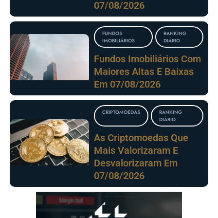
07/08/2026
FUNDOS
RANKING
IMOBILIÁRIOS
DIÁRIO
Fundos Imobiliários Com
Maiores Altas E Baixas
Em 07/08/2026
CRIPTOMOEDAS
RANKING
DIÁRIO
As Criptomoedas Que
Mais Valorizaram E
Desvalorizaram Em
07/08/2026