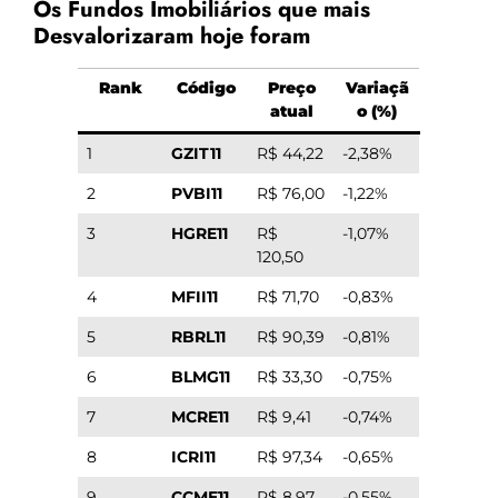
Os Fundos Imobiliários que mais
Desvalorizaram hoje foram
Rank
Código
Preço
Variaçã
atual
o (%)
1
GZIT11
R$ 44,22
-2,38%
2
PVBI11
R$ 76,00
-1,22%
3
HGRE11
R$
-1,07%
120,50
4
MFII11
R$ 71,70
-0,83%
5
RBRL11
R$ 90,39
-0,81%
6
BLMG11
R$ 33,30
-0,75%
7
MCRE11
R$ 9,41
-0,74%
8
ICRI11
R$ 97,34
-0,65%
9
CCME11
R$ 8,97
-0,55%