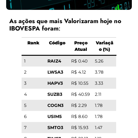
As ações que mais Valorizaram hoje no
IBOVESPA foram
:
Rank
Código
Preço
Variaçã
Atual
o (%)
1
RAIZ4
R$ 0.40
5.26
2
LWSA3
R$ 4.12
3.78
3
HAPV3
R$ 10.55
3.33
4
SUZB3
R$ 40.59
2.11
5
COGN3
R$ 2.29
1.78
6
USIM5
R$ 8.60
1.78
7
SMTO3
R$ 15.93
1.47