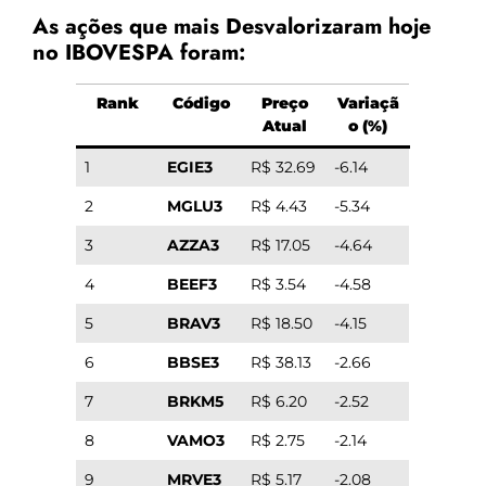
As ações que mais Desvalorizaram hoje
no IBOVESPA foram:
Rank
Código
Preço
Variaçã
Atual
o (%)
1
EGIE3
R$ 32.69
-6.14
2
MGLU3
R$ 4.43
-5.34
3
AZZA3
R$ 17.05
-4.64
4
BEEF3
R$ 3.54
-4.58
5
BRAV3
R$ 18.50
-4.15
6
BBSE3
R$ 38.13
-2.66
7
BRKM5
R$ 6.20
-2.52
8
VAMO3
R$ 2.75
-2.14
9
MRVE3
R$ 5.17
-2.08