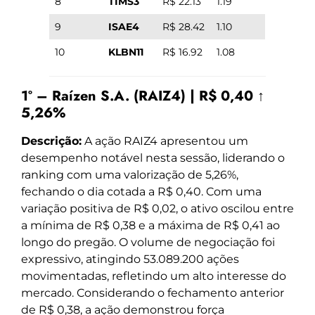
8
TIMS3
R$ 22.13
1.19
9
ISAE4
R$ 28.42
1.10
10
KLBN11
R$ 16.92
1.08
1º – Raízen S.A. (RAIZ4) | R$ 0,40 ↑
5,26%
Descrição:
A ação RAIZ4 apresentou um
desempenho notável nesta sessão, liderando o
ranking com uma valorização de 5,26%,
fechando o dia cotada a R$ 0,40. Com uma
variação positiva de R$ 0,02, o ativo oscilou entre
a mínima de R$ 0,38 e a máxima de R$ 0,41 ao
longo do pregão. O volume de negociação foi
expressivo, atingindo 53.089.200 ações
movimentadas, refletindo um alto interesse do
mercado. Considerando o fechamento anterior
de R$ 0,38, a ação demonstrou força