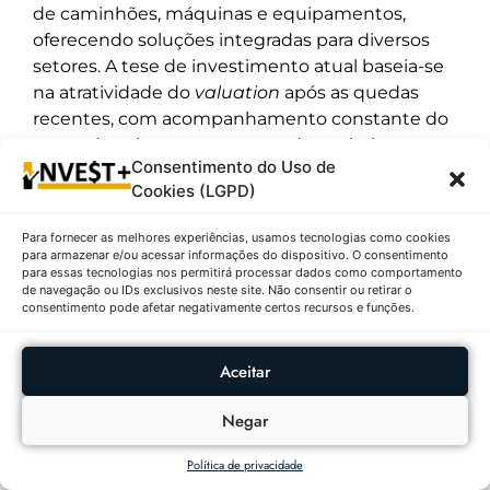
de caminhões, máquinas e equipamentos,
oferecendo soluções integradas para diversos
setores. A tese de investimento atual baseia-se
na atratividade do
valuation
após as quedas
recentes, com acompanhamento constante do
mercado sobre sua estrutura de capital e a
Consentimento do Uso de
alavancagem da frota.
Cookies (LGPD)
9º – MRV ENGENHARIA E
PARTICIPACOES S.A. (MRVE3) | R$ 5,17
Para fornecer as melhores experiências, usamos tecnologias como cookies
para armazenar e/ou acessar informações do dispositivo. O consentimento
↓2,08%
para essas tecnologias nos permitirá processar dados como comportamento
de navegação ou IDs exclusivos neste site. Não consentir ou retirar o
Descrição:
A MRV encerrou o pregão a R$ 5,17,
consentimento pode afetar negativamente certos recursos e funções.
apresentando uma queda de 2,08%. Com um
volume de 9.123.100 ações negociadas, o papel
Aceitar
movimentou R$ 47.166.427,00 no dia, oscilando
entre a mínima de R$ 5,03 e a máxima de R$
Negar
5,25. No intervalo de 52 semanas, a ação está
Política de privacidade
próxima de sua mínima de R$ 4,83, ficando