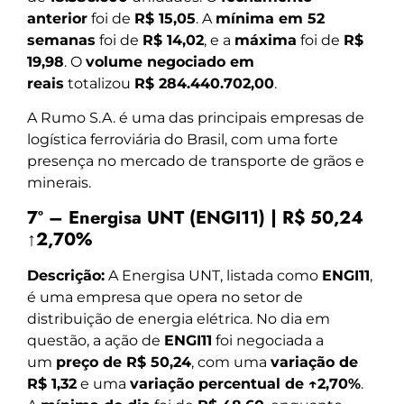
anterior
foi de
R$ 15,05
. A
mínima em 52
semanas
foi de
R$ 14,02
, e a
máxima
foi de
R$
19,98
. O
volume negociado em
reais
totalizou
R$ 284.440.702,00
.
A Rumo S.A. é uma das principais empresas de
logística ferroviária do Brasil, com uma forte
presença no mercado de transporte de grãos e
minerais.
7º – Energisa UNT (ENGI11) | R$ 50,24
↑2,70%
Descrição:
A Energisa UNT, listada como
ENGI11
,
é uma empresa que opera no setor de
distribuição de energia elétrica. No dia em
questão, a ação de
ENGI11
foi negociada a
um
preço de R$ 50,24
, com uma
variação de
R$ 1,32
e uma
variação percentual de ↑2,70%
.