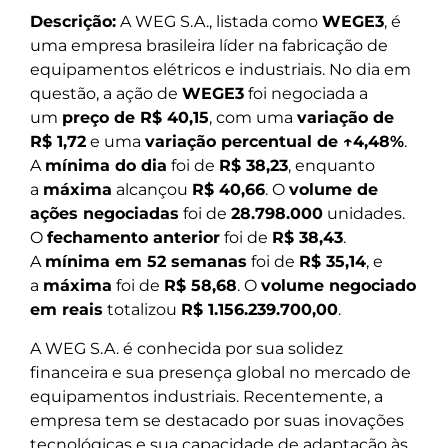
Descrição:
A WEG S.A., listada como
WEGE3
, é
uma empresa brasileira líder na fabricação de
equipamentos elétricos e industriais. No dia em
questão, a ação de
WEGE3
foi negociada a
um
preço de R$ 40,15
, com uma
variação de
R$ 1,72
e uma
variação percentual de ↑4,48%
.
A
mínima do dia
foi de
R$ 38,23
, enquanto
a
máxima
alcançou
R$ 40,66
. O
volume de
ações negociadas
foi de
28.798.000
unidades.
O
fechamento anterior
foi de
R$ 38,43
.
A
mínima em 52 semanas
foi de
R$ 35,14
, e
a
máxima
foi de
R$ 58,68
. O
volume negociado
em reais
totalizou
R$ 1.156.239.700,00
.
A WEG S.A. é conhecida por sua solidez
financeira e sua presença global no mercado de
equipamentos industriais. Recentemente, a
empresa tem se destacado por suas inovações
tecnológicas e sua capacidade de adaptação às