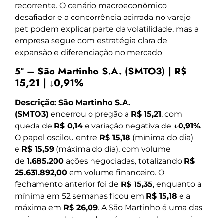
recorrente. O cenário macroeconômico
desafiador e a concorrência acirrada no varejo
pet podem explicar parte da volatilidade, mas a
empresa segue com estratégia clara de
expansão e diferenciação no mercado.
5º – São Martinho S.A. (SMTO3) | R$
15,21 | ↓0,91%
Descrição:
São Martinho S.A.
(SMTO3)
encerrou o pregão a
R$ 15,21
, com
queda de
R$ 0,14
e variação negativa de
↓0,91%
.
O papel oscilou entre
R$ 15,18
(mínima do dia)
e
R$ 15,59
(máxima do dia), com volume
de
1.685.200
ações negociadas, totalizando
R$
25.631.892,00
em volume financeiro. O
fechamento anterior foi de
R$ 15,35
, enquanto a
mínima em 52 semanas ficou em
R$ 15,18
e a
máxima em
R$ 26,09
. A São Martinho é uma das