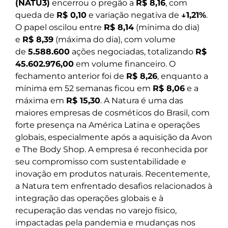
(NATU3)
encerrou o pregão a
R$ 8,16
, com
queda de
R$ 0,10
e variação negativa de
↓1,21%
.
O papel oscilou entre
R$ 8,14
(mínima do dia)
e
R$ 8,39
(máxima do dia), com volume
de
5.588.600
ações negociadas, totalizando
R$
45.602.976,00
em volume financeiro. O
fechamento anterior foi de
R$ 8,26
, enquanto a
mínima em 52 semanas ficou em
R$ 8,06
e a
máxima em
R$ 15,30
. A Natura é uma das
maiores empresas de cosméticos do Brasil, com
forte presença na América Latina e operações
globais, especialmente após a aquisição da Avon
e The Body Shop. A empresa é reconhecida por
seu compromisso com sustentabilidade e
inovação em produtos naturais. Recentemente,
a Natura tem enfrentado desafios relacionados à
integração das operações globais e à
recuperação das vendas no varejo físico,
impactadas pela pandemia e mudanças nos