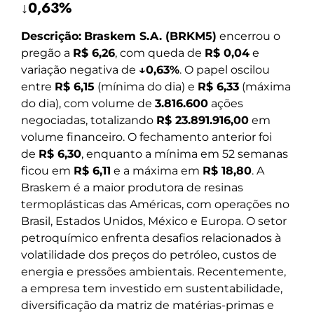
↓0,63%
Descrição:
Braskem S.A. (BRKM5)
encerrou o
pregão a
R$ 6,26
, com queda de
R$ 0,04
e
variação negativa de
↓0,63%
. O papel oscilou
entre
R$ 6,15
(mínima do dia) e
R$ 6,33
(máxima
do dia), com volume de
3.816.600
ações
negociadas, totalizando
R$ 23.891.916,00
em
volume financeiro. O fechamento anterior foi
de
R$ 6,30
, enquanto a mínima em 52 semanas
ficou em
R$ 6,11
e a máxima em
R$ 18,80
. A
Braskem é a maior produtora de resinas
termoplásticas das Américas, com operações no
Brasil, Estados Unidos, México e Europa. O setor
petroquímico enfrenta desafios relacionados à
volatilidade dos preços do petróleo, custos de
energia e pressões ambientais. Recentemente,
a empresa tem investido em sustentabilidade,
diversificação da matriz de matérias-primas e