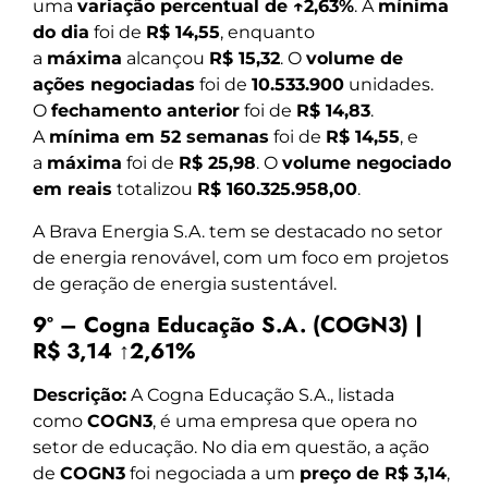
uma
variação percentual de ↑2,63%
. A
mínima
do dia
foi de
R$ 14,55
, enquanto
a
máxima
alcançou
R$ 15,32
. O
volume de
ações negociadas
foi de
10.533.900
unidades.
O
fechamento anterior
foi de
R$ 14,83
.
A
mínima em 52 semanas
foi de
R$ 14,55
, e
a
máxima
foi de
R$ 25,98
. O
volume negociado
em reais
totalizou
R$ 160.325.958,00
.
A Brava Energia S.A. tem se destacado no setor
de energia renovável, com um foco em projetos
de geração de energia sustentável.
9º – Cogna Educação S.A. (COGN3) |
R$ 3,14 ↑2,61%
Descrição:
A Cogna Educação S.A., listada
como
COGN3
, é uma empresa que opera no
setor de educação. No dia em questão, a ação
de
COGN3
foi negociada a um
preço de R$ 3,14
,