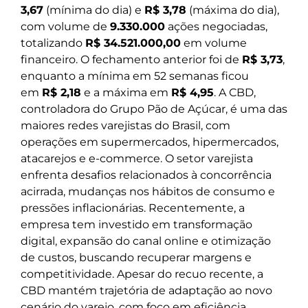
3,67
(mínima do dia) e
R$ 3,78
(máxima do dia),
com volume de
9.330.000
ações negociadas,
totalizando
R$ 34.521.000,00
em volume
financeiro. O fechamento anterior foi de
R$ 3,73
,
enquanto a mínima em 52 semanas ficou
em
R$ 2,18
e a máxima em
R$ 4,95
. A CBD,
controladora do Grupo Pão de Açúcar, é uma das
maiores redes varejistas do Brasil, com
operações em supermercados, hipermercados,
atacarejos e e-commerce. O setor varejista
enfrenta desafios relacionados à concorrência
acirrada, mudanças nos hábitos de consumo e
pressões inflacionárias. Recentemente, a
empresa tem investido em transformação
digital, expansão do canal online e otimização
de custos, buscando recuperar margens e
competitividade. Apesar do recuo recente, a
CBD mantém trajetória de adaptação ao novo
cenário do varejo, com foco em eficiência