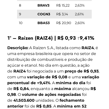
8
BRAV3
R$ 15,22
2,63%
9
COGN3
R$ 3,14
2,61%
10
BBAS3
R$ 20,90
2,60%
1º – Raízen (RAIZ4) | R$ 0,93 ↑9,41%
Descrição:
A Raízen S.A., listada como
RAIZ4
, é
uma empresa brasileira que opera no setor de
distribuição de combustíveis e produção de
açúcar e etanol. No dia em questão, a ação
de
RAIZ4
foi negociada a um
preço de R$ 0,93
,
com uma
variação de R$ 0,08
e uma
variação
percentual de ↑9,41%
. A
mínima do dia
foi
de
R$ 0,84
, enquanto a
máxima
alcançou
R$
0,98
. O
volume de ações negociadas
foi
de
41.503.600
unidades. O
fechamento
anterior
foi de
R$ 0,85
. A
mínima em 52