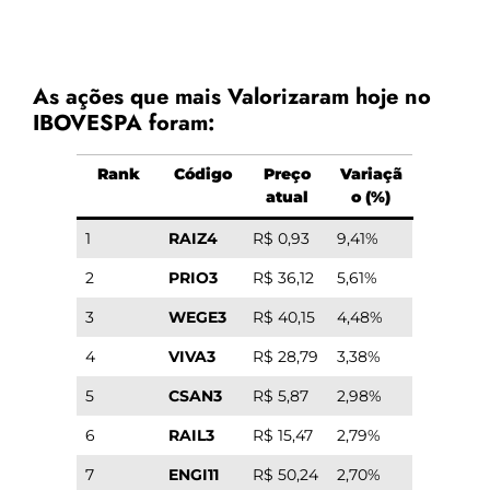
As ações que mais Valorizaram hoje no
IBOVESPA foram:
Rank
Código
Preço
Variaçã
atual
o (%)
1
RAIZ4
R$ 0,93
9,41%
2
PRIO3
R$ 36,12
5,61%
3
WEGE3
R$ 40,15
4,48%
4
VIVA3
R$ 28,79
3,38%
5
CSAN3
R$ 5,87
2,98%
6
RAIL3
R$ 15,47
2,79%
7
ENGI11
R$ 50,24
2,70%