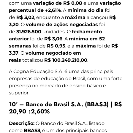
com uma
variação de R$ 0,08
e uma
variação
percentual de ↑2,61%
. A
mínima do dia
foi
de
R$ 3,02
, enquanto a
máxima
alcançou
R$
3,20
. O
volume de ações negociadas
foi
de
31.926.500
unidades. O
fechamento
anterior
foi de
R$ 3,06
. A
mínima em 52
semanas
foi de
R$ 0,95
, e a
máxima
foi de
R$
3,37
. O
volume negociado em
reais
totalizou
R$ 100.249.210,00
.
A Cogna Educação S.A. é uma das principais
empresas de educação do Brasil, com uma forte
presença no mercado de ensino básico e
superior.
10º – Banco do Brasil S.A. (BBAS3) | R$
20,90 ↑2,60%
Descrição:
O Banco do Brasil S.A., listado
como
BBAS3
, é um dos principais bancos