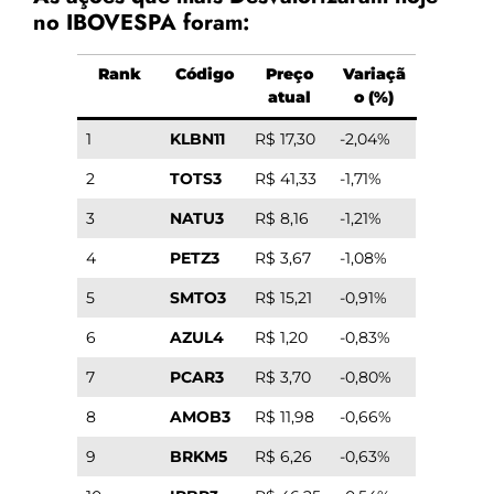
no IBOVESPA foram:
Rank
Código
Preço
Variaçã
atual
o (%)
1
KLBN11
R$ 17,30
-2,04%
2
TOTS3
R$ 41,33
-1,71%
3
NATU3
R$ 8,16
-1,21%
4
PETZ3
R$ 3,67
-1,08%
5
SMTO3
R$ 15,21
-0,91%
6
AZUL4
R$ 1,20
-0,83%
7
PCAR3
R$ 3,70
-0,80%
8
AMOB3
R$ 11,98
-0,66%
9
BRKM5
R$ 6,26
-0,63%