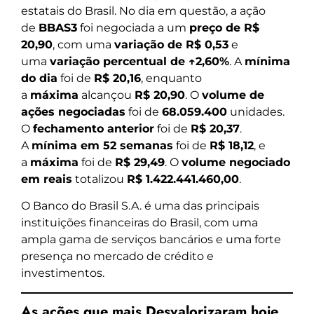
estatais do Brasil. No dia em questão, a ação
de
BBAS3
foi negociada a um
preço de R$
20,90
, com uma
variação de R$ 0,53
e
uma
variação percentual de ↑2,60%
. A
mínima
do dia
foi de
R$ 20,16
, enquanto
a
máxima
alcançou
R$ 20,90
. O
volume de
ações negociadas
foi de
68.059.400
unidades.
O
fechamento anterior
foi de
R$ 20,37
.
A
mínima em 52 semanas
foi de
R$ 18,12
, e
a
máxima
foi de
R$ 29,49
. O
volume negociado
em reais
totalizou
R$ 1.422.441.460,00
.
O Banco do Brasil S.A. é uma das principais
instituições financeiras do Brasil, com uma
ampla gama de serviços bancários e uma forte
presença no mercado de crédito e
investimentos.
As ações que mais Desvalorizaram hoje