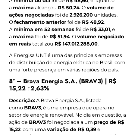
A
mínima do dia
foi de
R$ 48,60
, enquanto
a
máxima
alcançou
R$ 50,24
. O
volume de
ações negociadas
foi de
2.926.200
unidades.
O
fechamento anterior
foi de
R$ 48,92
.
A
mínima em 52 semanas
foi de
R$ 33,01
, e
a
máxima
foi de
R$ 51,94
. O
volume negociado
em reais
totalizou
R$ 147.012.288,00
.
A Energisa UNT é uma das principais empresas
de distribuição de energia elétrica no Brasil, com
uma forte presença em várias regiões do país.
8º – Brava Energia S.A. (BRAV3) | R$
15,22 ↑2,63%
Descrição:
A Brava Energia S.A., listada
como
BRAV3
, é uma empresa que opera no
setor de energia renovável. No dia em questão, a
ação de
BRAV3
foi negociada a um
preço de R$
15,22
, com uma
variação de R$ 0,39
e