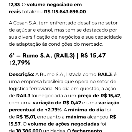
12,33
. O
volume negociado em
reais
totalizou
R$ 115.643.696,00
.
A Cosan S.A. tem enfrentado desafios no setor
de açúcar e etanol, mas tem se destacado por
sua diversificação de negócios e sua capacidade
de adaptação às condições do mercado.
6º – Rumo S.A. (RAIL3) | R$ 15,47
↑2,79%
Descrição:
A Rumo S.A., listada como
RAIL3
, é
uma empresa brasileira que opera no setor de
logística ferroviária. No dia em questão, a ação
de
RAIL3
foi negociada a um
preço de R$ 15,47
,
com uma
variação de R$ 0,42
e uma
variação
percentual de ↑2,79%
. A
mínima do dia
foi
de
R$ 15,01
, enquanto a
máxima
alcançou
R$
15,57
. O
volume de ações negociadas
foi
de
18.386.600
unidades. O
fechamento