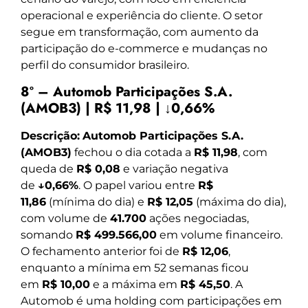
operacional e experiência do cliente. O setor
segue em transformação, com aumento da
participação do e-commerce e mudanças no
perfil do consumidor brasileiro.
8º – Automob Participações S.A.
(AMOB3) | R$ 11,98 | ↓0,66%
Descrição:
Automob Participações S.A.
(AMOB3)
fechou o dia cotada a
R$ 11,98
, com
queda de
R$ 0,08
e variação negativa
de
↓0,66%
. O papel variou entre
R$
11,86
(mínima do dia) e
R$ 12,05
(máxima do dia),
com volume de
41.700
ações negociadas,
somando
R$ 499.566,00
em volume financeiro.
O fechamento anterior foi de
R$ 12,06
,
enquanto a mínima em 52 semanas ficou
em
R$ 10,00
e a máxima em
R$ 45,50
. A
Automob é uma holding com participações em