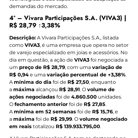
demandas do mercado.
4º – Vivara Participações S.A. (VIVA3) |
R$ 28,79 ↑3,38%
Descrição:
A Vivara Participações S.A., listada
como
VIVA3
, é uma empresa que opera no setor
de varejo especializado em joias e acessórios. No
dia em questão, a ação de
VIVA3
foi negociada a
um
preço de R$ 28,79
, com uma
variação de
R$ 0,94
e uma
variação percentual de ↑3,38%
.
A
mínima do dia
foi de
R$ 27,50
, enquanto
a
máxima
alcançou
R$ 28,91
. O
volume de
ações negociadas
foi de
4.860.500
unidades.
O
fechamento anterior
foi de
R$ 27,85
.
A
mínima em 52 semanas
foi de
R$ 15,76
, e
a
máxima
foi de
R$ 29,99
. O
volume negociado
em reais
totalizou
R$ 139.933.795,00
.