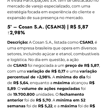
A Vivara Participações S.A. tem se destacado no
mercado de varejo especializado, com uma
estratégia focada em experiência do cliente e
expansão de sua presença no mercado.
5º – Cosan S.A. (CSAN3) | R$ 5,87
↑2,98%
Descrição:
A Cosan S.A., listada como
CSAN3
, é
uma empresa brasileira que opera em diversos
setores, incluindo açúcar e etanol, combustíveis
e logística. No dia em questão, a ação
de
CSAN3
foi negociada a um
preço de R$ 5,87
,
com uma
variação de R$ 0,17
e uma
variação
percentual de ↑2,98%
. A
mínima do dia
foi
de
R$ 5,64
, enquanto a
máxima
alcançou
R$
5,89
. O
volume de ações negociadas
foi
de
19.700.800
unidades. O
fechamento
anterior
foi de
R$ 5,70
. A
mínima em 52
semanas
foi de
R$ 5,22
, e a
máxima
foi de
R$