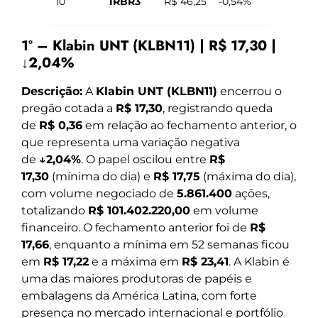
10
IRBR3
R$ 46,25
-0,54%
1º – Klabin UNT (KLBN11) | R$ 17,30 |
↓2,04%
Descrição:
A
Klabin UNT (KLBN11)
encerrou o
pregão cotada a
R$ 17,30
, registrando queda
de
R$ 0,36
em relação ao fechamento anterior, o
que representa uma variação negativa
de
↓2,04%
. O papel oscilou entre
R$
17,30
(mínima do dia) e
R$ 17,75
(máxima do dia),
com volume negociado de
5.861.400
ações,
totalizando
R$ 101.402.220,00
em volume
financeiro. O fechamento anterior foi de
R$
17,66
, enquanto a mínima em 52 semanas ficou
em
R$ 17,22
e a máxima em
R$ 23,41
. A Klabin é
uma das maiores produtoras de papéis e
embalagens da América Latina, com forte
presença no mercado internacional e portfólio