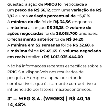
questão, a ação de
PRIO3
foi negociada a
um
preço de R$ 36,12
, com uma
variação de R$
1,92
e uma
variação percentual de ↑5,61%
.
A
mínima do dia
foi de
R$ 34,56
, enquanto
a
máxima
alcançou
R$ 36,38
. O
volume de
ações negociadas
foi de
28.018.700
unidades.
O
fechamento anterior
foi de
R$ 34,20
.
A
mínima em 52 semanas
foi de
R$ 32,68
, e
a
máxima
foi de
R$ 45,65
. O
volume negociado
em reais
totalizou
R$ 1.012.035.444,00
.
Não há informações recentes específicas sobre a
PRIO S.A. disponíveis nos resultados de
pesquisa. A empresa opera no setor de
combustíveis, que é altamente competitivo e
influenciado por fatores macroeconômicos.
3º – WEG S.A. (WEGE3) | R$ 40,15
↑4,48%