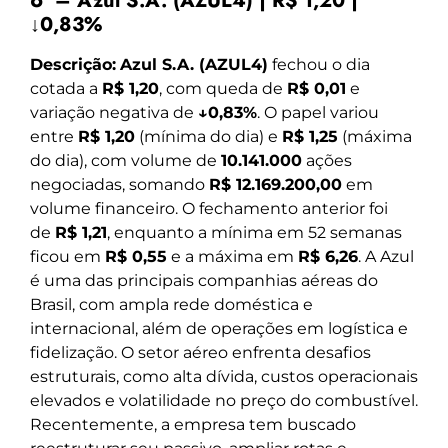
6º – Azul S.A. (AZUL4) | R$ 1,20 |
↓0,83%
Descrição:
Azul S.A. (AZUL4)
fechou o dia
cotada a
R$ 1,20
, com queda de
R$ 0,01
e
variação negativa de
↓0,83%
. O papel variou
entre
R$ 1,20
(mínima do dia) e
R$ 1,25
(máxima
do dia), com volume de
10.141.000
ações
negociadas, somando
R$ 12.169.200,00
em
volume financeiro. O fechamento anterior foi
de
R$ 1,21
, enquanto a mínima em 52 semanas
ficou em
R$ 0,55
e a máxima em
R$ 6,26
. A Azul
é uma das principais companhias aéreas do
Brasil, com ampla rede doméstica e
internacional, além de operações em logística e
fidelização. O setor aéreo enfrenta desafios
estruturais, como alta dívida, custos operacionais
elevados e volatilidade no preço do combustível.
Recentemente, a empresa tem buscado