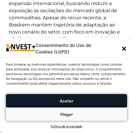
expansão internacional, buscando reduzir a
exposição às oscilações do mercado global de
commodities. Apesar do recuo recente, a
Braskem mantém trajetória de adaptação ao
novo cenário do setor, com foco em inovação e
eficiência operacional. O setor petroquímico
Consentimento do Uso de
segue em transformação, com aumento da
Cookies (LGPD)
demanda por produtos sustentáveis e
mudanças nas cadeias globais de suprimentos.
Para fornecer as melhores experiências, usamos tecnologias como cookies
para armazenar e/ou acessar informações do dispositivo. O consentimento
10º – IRB-Brasil Resseguros S.A. (IRBR3)
para essas tecnologias nos permitirá processar dados como comportamento
| R$ 46,25 | ↓0,54%
de navegação ou IDs exclusivos neste site. Não consentir ou retirar o
consentimento pode afetar negativamente certos recursos e funções.
Descrição:
IRB-Brasil Resseguros S.A.
(IRBR3)
fechou o dia cotada a
R$ 46,25
, com
Aceitar
queda de
R$ 0,25
e variação negativa
de
↓0,54%
. O papel variou entre
R$
Negar
45,90
(mínima do dia) e
R$ 46,63
(máxima do
dia), com volume de
604.100
ações negociadas,
Política de privacidade